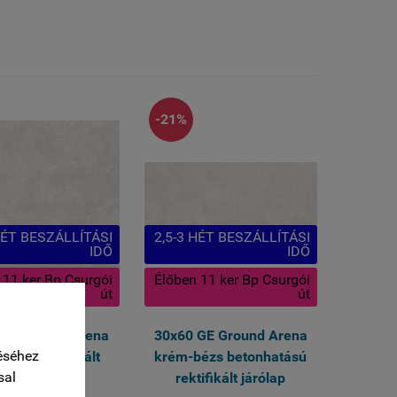
-21%
HÉT BESZÁLLÍTÁSI
2,5-3 HÉT BESZÁLLÍTÁSI
IDŐ
IDŐ
 11 ker Bp Csurgói
Élőben 11 ker Bp Csurgói
út
út
GE Ground Arena
30x60 GE Ground Arena
éséhez
bézs rektifikált
krém-bézs betonhatású
sal
járólap
rektifikált járólap