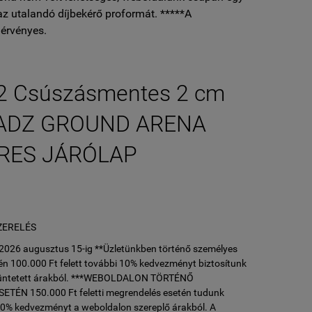
az utalandó díjbekérő proformát. *****A
érvényes.
2 Csúszásmentes 2 cm
 ADZ GROUND ARENA
RES JÁRÓLAP
L
ZERELÉS
l 2026 augusztus 15-ig **Üzletünkben történő személyes
n 100.000 Ft felett további 10% kedvezményt biztosítunk
ltüntetett árakból. ***WEBOLDALON TÖRTÉNŐ
ÉN 150.000 Ft feletti megrendelés esetén tudunk
10% kedvezményt a weboldalon szereplő árakból. A