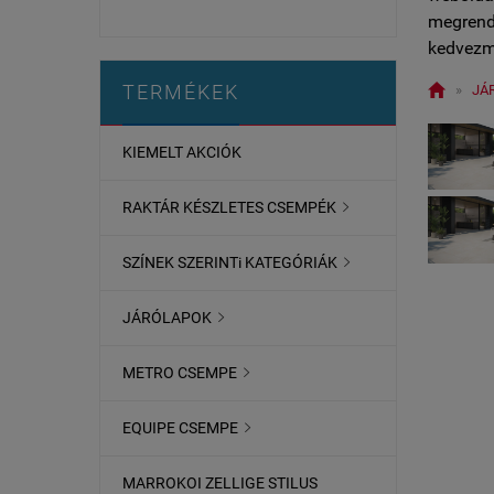
megrende
kedvezm

TERMÉKEK
»
JÁ
KIEMELT AKCIÓK
RAKTÁR KÉSZLETES CSEMPÉK

SZÍNEK SZERINTi KATEGÓRIÁK

JÁRÓLAPOK

METRO CSEMPE

EQUIPE CSEMPE

MARROKOI ZELLIGE STILUS