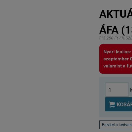
AKTUÁ
ÁFA (1
(13 250 Ft / KIS
Nyári leállás
szeptember 01.
valamint a fut

KOSÁ
Felvitel a kedve