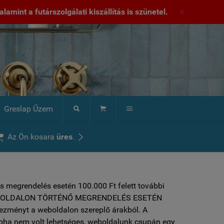
lamint a futárszolgálati kiszállítás is szünetel.
X
Greslap Űzem





Az Ön kosara
üres
.
s megrendelés esetén 100.000 Ft felett további
 ***WEBOLDALON TÖRTÉNŐ MEGRENDELÉS ESETÉN
vezményt a weboldalon szereplő árakból. A
soha nem volt lehetséges, weboldalunk csupán egy