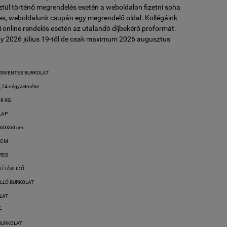
tül történő megrendelés esetén a weboldalon fizetni soha
es, weboldalunk csupán egy megrendelő oldal. Kollégáink
 online rendelés esetén az utalandó díjbekérő proformát.
y 2026 július 19-től de csak maximum 2026 augusztus
SMENTES BURKOLAT
,74 négyzetméter
29 KG
 LAP
 60X60 cm
 CM
RES
LÍTÁSI IDŐ
ÁLLÓ BURKOLAT
LAT
É
BURKOLAT