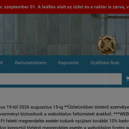
 szeptember 01. A leállás alatt az üzlet és a raktár is zárva, va
EK
Bemutatóterem
Kapcsolat
Szállítási Árak

ius 19-től 2026 augusztus 15-ig **Üzletünkben történő személye
vezményt biztosítunk a weboldalon feltüntetett árakból.
Ft feletti megrendelés esetén tudunk nyújtani további 10% ked
on keresztül történő megrendelés esetén a weboldalon fizetni 