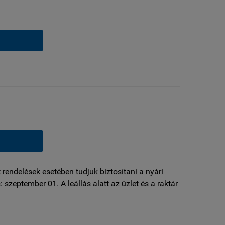
Ajánlott
segédanyagrendszer
házhoz-szállítva: Litokol
További elérhető
méretek:
120x120 cm,
60x120 cm, 90x90 cm,
60x60 cm, 75x150 cm,
30x60 cm
Nem rektifikált
méretek:
30,3x61,3 cm,
60,8x60,8 cm
Maradt
kérdése?
rendeles@royalmozaik.hu
1 kiszerelés 6 lap azaz
1,08 négyzetméter
(30x60 méret)
 rendelések esetében tudjuk biztosítani a nyári
: szeptember 01. A leállás alatt az üzlet és a raktár