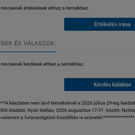
 nincsenek értékelések ehhez a termékhez.
Értékelés írása
SEK ÉS VÁLASZOK:
 nincsenek kérdések ehhez a termékhez.
Kérdés küldése
***A készleten nem lévő termékeknél a 2026.július 29-éig leadott
előtti átadást. Nyári leállás: 2026.augusztus 17-31. között. Nyitás
, valamint a futárszolgálati kiszállítás is szünetel.***************