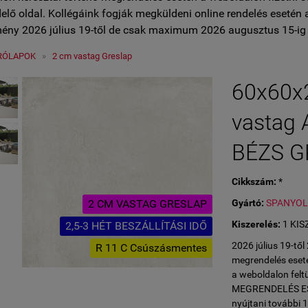
lő oldal. Kollégáink fogják megküldeni online rendelés esetén 
ény 2026 július 19-től de csak maximum 2026 augusztus 15-ig 
RÓLAPOK
»
2 cm vastag Greslap
60x60x
vastag
BÉZS G
Cikkszám:
*
2 CM VASTAG GRESLAP
Gyártó:
SPANYO
Kiszerelés:
1 KIS
2,5-3 HÉT BESZÁLLÍTÁSI IDŐ
2026 július 19-tő
R 11 C Csúszásmentes
megrendelés eseté
a weboldalon fe
MEGRENDELÉS ESET
nyújtani további 