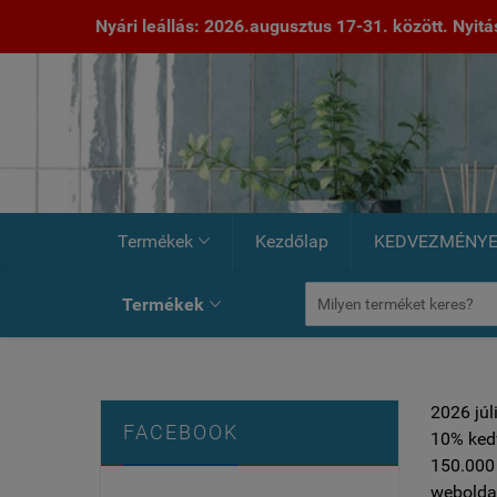
Nyári leállás: 2026.augusztus 17-31. között. Nyitás:
Termékek
Kezdőlap
KEDVEZMÉNY

Termékek

2026 júl
FACEBOOK
10% ked
150.000 
weboldal