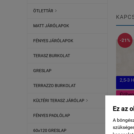
ÖTLETTÁR

KAPC
MATT JÁRÓLAPOK
-21%
FÉNYES JÁRÓLAPOK
TERASZ BURKOLAT
GRESLAP
2,5-3 
TERRAZZO BURKOLAT
Élőben
KÜLTÉRI TERASZ JÁRÓLAP

Ez az o
90x90
FÉNYES PADLÓLAP
A böngész
kr
szükséges
betonh
60x120 GRESLAP