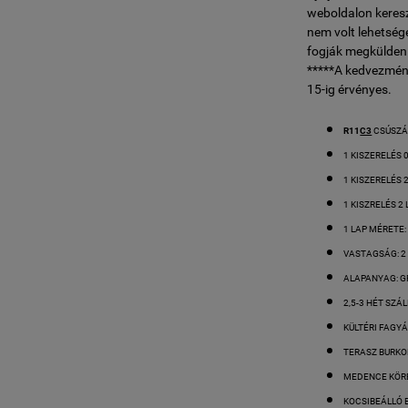
weboldalon keresz
nem volt lehetség
fogják megküldeni
*****A kedvezmén
15-ig érvényes.
R11
C3
CSÚSZÁ
1 KISZERELÉS 0
1 KISZERELÉS 
1 KISZRELÉS 2
1 LAP MÉRETE:
VASTAGSÁG: 2
ALAPANYAG: G
2,5-3 HÉT SZÁL
KÜLTÉRI FAGY
TERASZ BURKO
MEDENCE KÖR
KOCSIBEÁLLÓ 