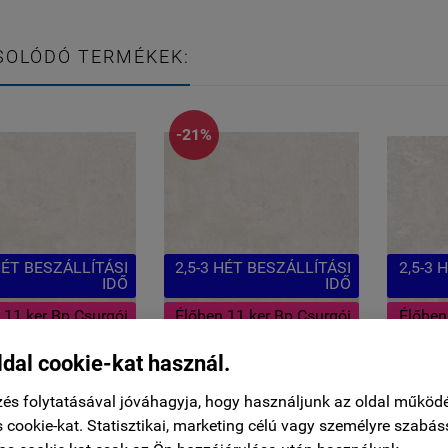
SOLÓDÓ TERMÉKEK:
-21%
HÉT BESZÁLLÍTÁSI
2,5-3 HÉT BESZÁLLÍTÁSI
2,5-3 
IDŐ
IDŐ
 11 ker Bp Csurgói
Élőben 11 ker Bp Csurgói
Élőben
út
út
ldal cookie-kat használ.
 GE Ground Arena
60x120 GE Ground
60x60 
és folytatásával jóváhagyja, hogy használjunk az oldal működ
ém-bézs Gres
Arena krém-bézs
krém-
 cookie-kat. Statisztikai, marketing célú vagy személyre szabás
atású lézervágott
lézervágott betonhatású