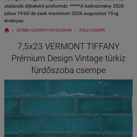
utalandó díjbekérő proformát. *****A kedvezmény 2026
július 19-től de csak maximum 2026 augusztus 15-ig
érvényes.

»
SZÍNEK SZERINTi KATEGÓRIÁK
»
ZÖLD CSEMPE
7,5x23 VERMONT TIFFANY
Prémium Design Vintage türkiz
fürdőszoba csempe