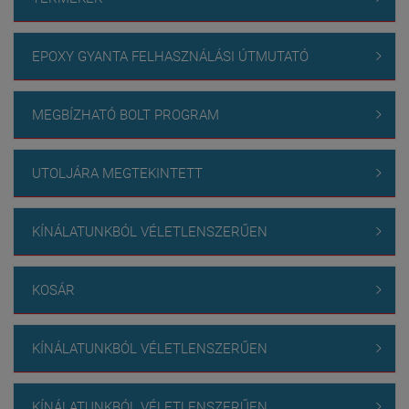
EPOXY GYANTA FELHASZNÁLÁSI ÚTMUTATÓ

MEGBÍZHATÓ BOLT PROGRAM

UTOLJÁRA MEGTEKINTETT

KÍNÁLATUNKBÓL VÉLETLENSZERŰEN

KOSÁR

KÍNÁLATUNKBÓL VÉLETLENSZERŰEN

KÍNÁLATUNKBÓL VÉLETLENSZERŰEN
