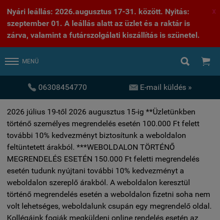
Nyári leállás: 2026.augusztus 17-31. között. Nyitás:
X
szeptember 01. A leállás alatt az üzlet és a raktár is
zárva, valamint a futárszolgálati kiszállítás is szünetel.


MENÜ


06308454770
E-mail küldés »
2026 július 19-től 2026 augusztus 15-ig **Üzletünkben
történő személyes megrendelés esetén 100.000 Ft felett
további 10% kedvezményt biztosítunk a weboldalon
feltüntetett árakból. ***WEBOLDALON TÖRTÉNŐ
MEGRENDELÉS ESETÉN 150.000 Ft feletti megrendelés
esetén tudunk nyújtani további 10% kedvezményt a
weboldalon szereplő árakból. A weboldalon keresztül
történő megrendelés esetén a weboldalon fizetni soha nem
volt lehetséges, weboldalunk csupán egy megrendelő oldal.
Kollégáink fogják megküldeni online rendelés esetén az