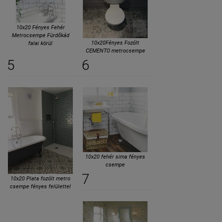
10x20 Fényes Fehér
Metrocsempe Fürdőkád
10x20Fényes Fozólt
falai körül
CEMENTO metrocsempe
5
6
10x20 fehér sima fényes
csempe
7
10x20 Plata fozólt metro
csempe fényes felülettel