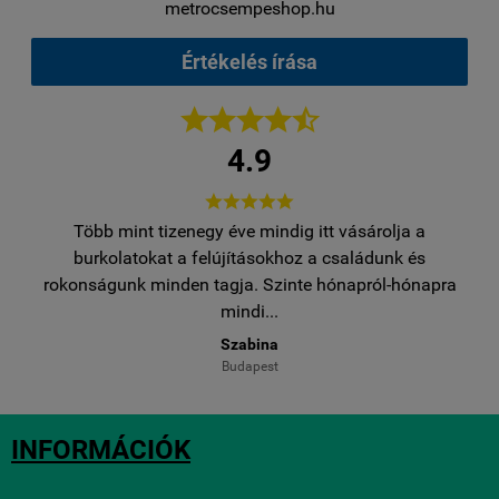
metrocsempeshop.hu
Értékelés írása





4.9





Több mint tizenegy éve mindig itt vásárolja a
egy
burkolatokat a felújításokhoz a családunk és
..
rokonságunk minden tagja. Szinte hónapról-hónapra
ro
mindi...
Szabina
Budapest
INFORMÁCIÓK