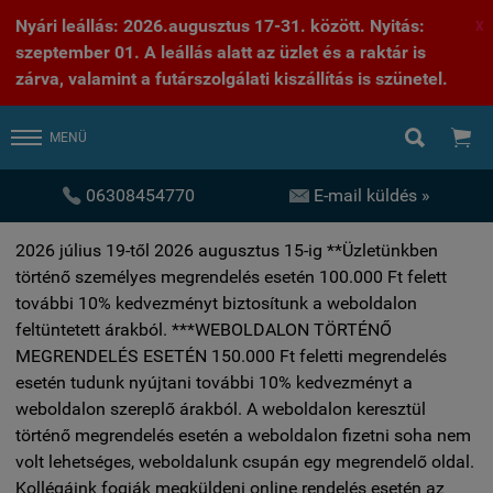
Nyári leállás: 2026.augusztus 17-31. között. Nyitás:
X
szeptember 01. A leállás alatt az üzlet és a raktár is
zárva, valamint a futárszolgálati kiszállítás is szünetel.


MENÜ


06308454770
E-mail küldés »
2026 július 19-től 2026 augusztus 15-ig **Üzletünkben
történő személyes megrendelés esetén 100.000 Ft felett
további 10% kedvezményt biztosítunk a weboldalon
feltüntetett árakból. ***WEBOLDALON TÖRTÉNŐ
MEGRENDELÉS ESETÉN 150.000 Ft feletti megrendelés
esetén tudunk nyújtani további 10% kedvezményt a
weboldalon szereplő árakból. A weboldalon keresztül
történő megrendelés esetén a weboldalon fizetni soha nem
volt lehetséges, weboldalunk csupán egy megrendelő oldal.
Kollégáink fogják megküldeni online rendelés esetén az