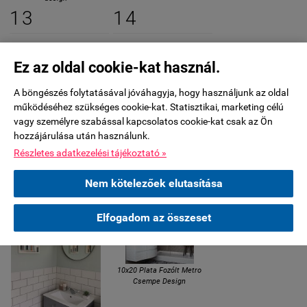
13
14
Ez az oldal cookie-kat használ.
A böngészés folytatásával jóváhagyja, hogy használjunk az oldal
működéséhez szükséges cookie-kat. Statisztikai, marketing célú
vagy személyre szabással kapcsolatos cookie-kat csak az Ön
10x20 Fehér Fényes Fozólt
metrocsempe
hozzájárulása után használunk.
10x20 Plata Fényes Fozólt
Részletes adatkezelési tájékoztató »
metrocsempe
15
16
Nem kötelezőek elutasítása
Elfogadom az összeset
10x20 Plata Fozólt Metro
Csempe Design