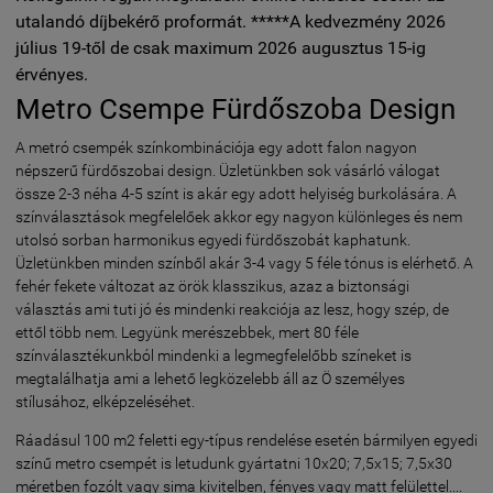
utalandó díjbekérő proformát. *****A kedvezmény 2026
július 19-től de csak maximum 2026 augusztus 15-ig
érvényes.
Metro Csempe Fürdőszoba Design
A metró csempék színkombinációja egy adott falon nagyon
népszerű fürdőszobai design. Üzletünkben sok vásárló válogat
össze 2-3 néha 4-5 színt is akár egy adott helyiség burkolására. A
színválasztások megfelelőek akkor egy nagyon különleges és nem
utolsó sorban harmonikus egyedi fürdőszobát kaphatunk.
Üzletünkben minden színből akár 3-4 vagy 5 féle tónus is elérhető. A
fehér fekete változat az örök klasszikus, azaz a biztonsági
választás ami tuti jó és mindenki reakciója az lesz, hogy szép, de
ettől több nem. Legyünk merészebbek, mert 80 féle
színválasztékunkból mindenki a legmegfelelőbb színeket is
megtalálhatja ami a lehető legközelebb áll az Ö személyes
stílusához, elképzeléséhet.
Ráadásul 100 m2 feletti egy-típus rendelése esetén bármilyen egyedi
színű metro csempét is letudunk gyártatni 10x20; 7,5x15; 7,5x30
méretben fozólt vagy sima kivitelben, fényes vagy matt felülettel....