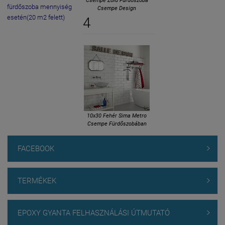
Csempe Zöld Fürdőszoba
fürdőszoba mennyiség
Csempe Design
esetén(20 m2 felett)
4
10x30 Fehér Sima Metro
Csempe Fürdőszobában
FACEBOOK

TERMÉKEK

EPOXY GYANTA FELHASZNÁLÁSI ÚTMUTATÓ
