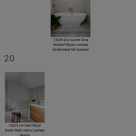
7,5x30 Gris szürke Sima
felületű fényes csempe
fürdőszobai fali burkolat
20
7,5x15 cm matt fényű
fozólt fehér metro csempe
design