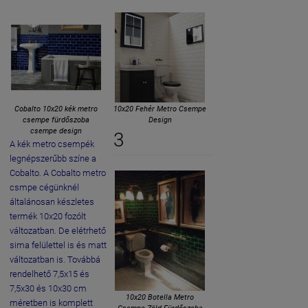
Cobalto 10x20 kék metro
10x20 Fehér Metro Csempe
csempe fürdőszoba
Design
csempe design
3
A kék metro csempék
legnépszerűbb színe a
Cobalto. A Cobalto metro
csmpe cégünknél
általánosan készletes
termék 10x20 fozólt
változatban. De elétrhető
sima felülettel is és matt
változatban is. Továbbá
rendelhető 7,5x15 és
7,5x30 és 10x30 cm
10x20 Botella Metro
méretben is komplett