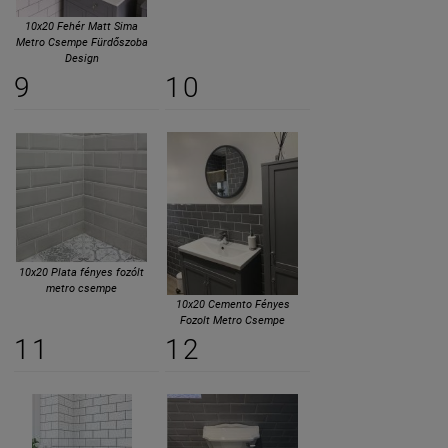
10x20 Fehér Matt Sima
Metro Csempe Fürdőszoba
Design
9
10
10x20 Plata fényes fozólt
metro csempe
10x20 Cemento Fényes
Fozolt Metro Csempe
11
12