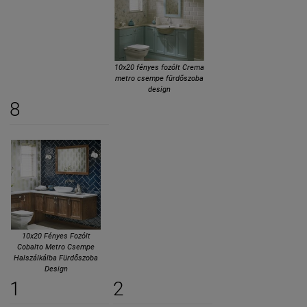
10x20 fényes fozólt Crema
metro csempe fürdőszoba
design
8
10x20 Fényes Fozólt
Cobalto Metro Csempe
Halszálkálba Fürdőszoba
Design
1
2