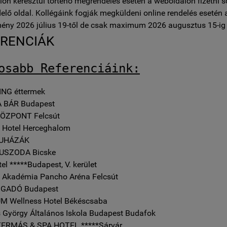
on keresztül történő megrendelés esetén a weboldalon fizetni 
lő oldal. Kollégáink fogják megküldeni online rendelés esetén 
ény 2026 július 19-től de csak maximum 2026 augusztus 15-ig 
ERENCIÁK
osabb Referenciáink:
ING éttermek
 BÁR Budapest
ÖZPONT Felcsút
Hotel Herceghalom
RUHÁZÁK
 USZODA
Bicske
el *****
Budapest, V. kerület
Akadémia Pancho Aréna Felcsút
VIGADÓ
Budapest
 Wellness Hotel
Békéscsaba
 György Általános Iskola
Budapest Budafok
TERMÁS & SPA HOTEL *****
Sárvár