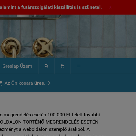
lamint a futárszolgálati kiszállítás is szünetel.
X
Greslap Űzem





Az Ön kosara
üres
.
s megrendelés esetén 100.000 Ft felett további
 ***WEBOLDALON TÖRTÉNŐ MEGRENDELÉS ESETÉN
vezményt a weboldalon szereplő árakból. A