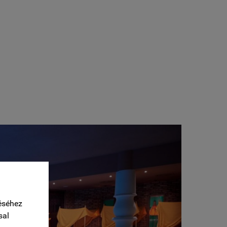
éséhez
sal