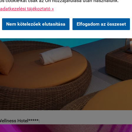
os cookie-kat csak az Ön hozzájárulása után használunk.
adatkezelési tájékoztató »
Nem kötelezőek elutasítása
Elfogadom az összeset
ellness Hotel*****: