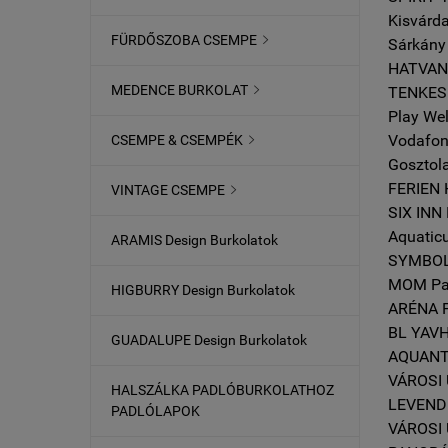
Kisvárd
FÜRDŐSZOBA CSEMPE

Sárkány
HATVAN 
MEDENCE BURKOLAT

TENKES
Play We
Vodafon
CSEMPE & CSEMPÉK

Gosztol
FERIEN 
VINTAGE CSEMPE

SIX INN
Aquatic
ARAMIS Design Burkolatok
SYMBOL
MOM Pa
HIGBURRY Design Burkolatok
ARÉNA 
BL YAV
GUADALUPE Design Burkolatok
AQUANTI
VÁROSI
HALSZÁLKA PADLÓBURKOLATHOZ
LEVEND
PADLÓLAPOK
VÁROSI