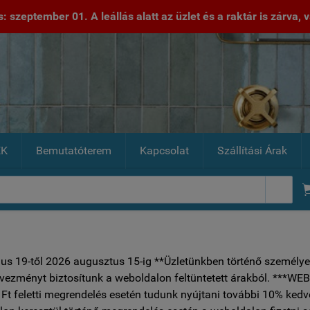
 szeptember 01. A leállás alatt az üzlet és a raktár is zárva, va
EK
Bemutatóterem
Kapcsolat
Szállítási Árak

ius 19-től 2026 augusztus 15-ig **Üzletünkben történő személye
vezményt biztosítunk a weboldalon feltüntetett árakból.
Ft feletti megrendelés esetén tudunk nyújtani további 10% ked