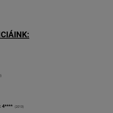
CIÁINK:
)
k
4****
(2013)