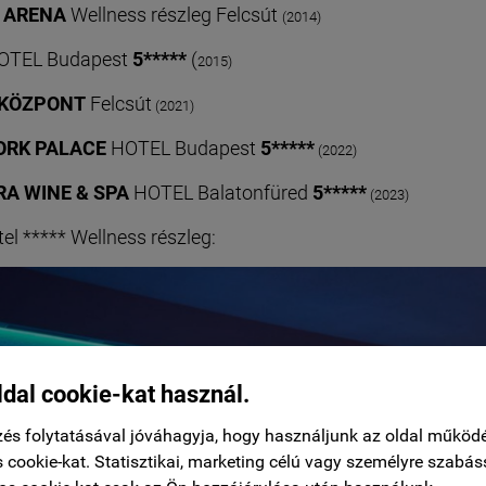
 ARENA
Wellness részleg Felcsút
(2014)
OTEL Budapest
5*****
(
2015)
KÖZPONT
Felcsút
(2021)
ORK PALACE
HOTEL Budapest
5*****
(2022)
RA WINE & SPA
HOTEL Balatonfüred
5*****
(
2023)
tel ***** Wellness részleg:
ldal cookie-kat használ.
és folytatásával jóváhagyja, hogy használjunk az oldal működ
 cookie-kat. Statisztikai, marketing célú vagy személyre szabás