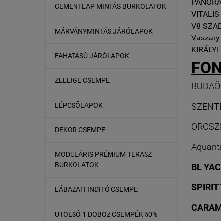
PANOR
CEMENTLAP MINTÁS BURKOLATOK
VITALI
V8 SZA
MÁRVÁNYMINTÁS JÁRÓLAPOK
Vaszary
KIRÁLY
FAHATÁSÚ JÁRÓLAPOK
FON
ZELLIGE CSEMPE
BUDAÖR
LÉPCSŐLAPOK
SZENTE
OROSZL
DEKOR CSEMPE
Aquanti
MODULÁRIS PRÉMIUM TERASZ
BURKOLATOK
BL YA
SPIRIT
LÁBAZATI INDITÓ CSEMPE
CARAM
UTOLSÓ 1 DOBOZ CSEMPÉK 50%