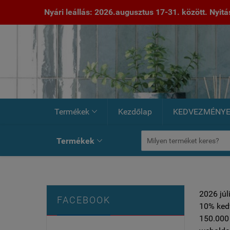
Nyári leállás: 2026.augusztus 17-31. között. Nyitás:
Termékek
Kezdőlap
KEDVEZMÉNY

Termékek

2026 júl
FACEBOOK
10% ked
150.000 