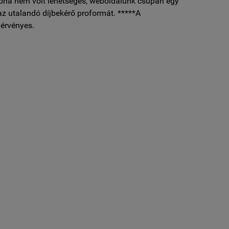
soha nem volt lehetséges, weboldalunk csupán egy
az utalandó díjbekérő proformát. *****A
érvényes.