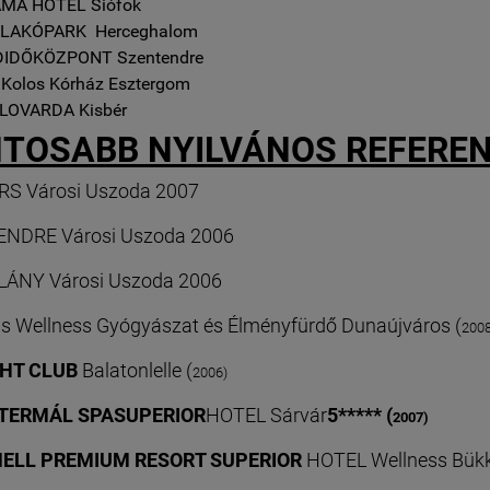
ÁMA HOTEL
Siófok
S LAKÓPARK Herceghalom
DIDŐKÖZPONT
Szentendre
 Kolos Kórház
Esztergom
I LOVARDA
Kisbér
TOSABB NYILVÁNOS REFEREN
S Városi Uszoda 2007
NDRE Városi Uszoda 2006
ÁNY Városi Uszoda 2006
s Wellness Gyógyászat és Élményfürdő Dunaújváros (
2008
CHT CLUB
Balatonlelle (
2006)
 TERMÁL SPASUPERIOR
HOTEL Sárvár
5*****
(
2007)
ELL PREMIUM RESORT SUPERIOR
HOTEL Wellness Bük