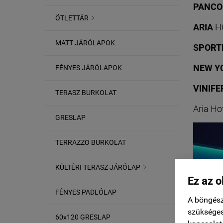
PANCO
ÖTLETTÁR

ARIA
H
MATT JÁRÓLAPOK
SPORT
NEW Y
FÉNYES JÁRÓLAPOK
VINIFE
TERASZ BURKOLAT
Aria Ho
GRESLAP
TERRAZZO BURKOLAT
KÜLTÉRI TERASZ JÁRÓLAP

Ez az o
FÉNYES PADLÓLAP
A böngész
szükséges
60x120 GRESLAP