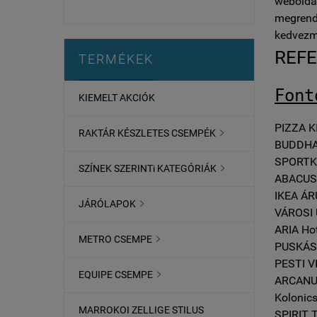
weboldal
megrende
kedvezm
REF
TERMÉKEK
Font
KIEMELT AKCIÓK
PIZZA K
RAKTÁR KÉSZLETES CSEMPÉK

BUDDHA
SPORTK
SZÍNEK SZERINTi KATEGÓRIÁK

ABACUS 
IKEA Á
JÁRÓLAPOK

VÁROSI
ARIA Hot
METRO CSEMPE

PUSKÁS 
PESTI 
EQUIPE CSEMPE

ARCANUM
Kolonics
MARROKOI ZELLIGE STILUS
SPIRIT 