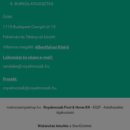
BURKOLATKIOSZTÁS
Üzlet:
1119 Budapest Csurgói út 15
Fehérvári és Tétényi út között
Villamos megálló:
Albertfalvai Kitérő
Lakossági és céges
e-mail:
rendeles@royalmozaik.hu
Projekt:
royalmozaik@royalmozaik.hu
metrocsempeshop.hu -
Royalmozaik Pool & Home Kft
-
ÁSZF
-
Adatkezelési
tájékoztató
Webáruház készítés
a StartÜzlettel.