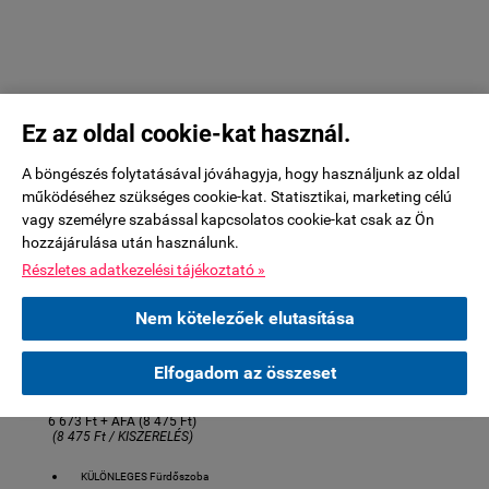
különleges minőség)
BEMUTATÓTEREM: 1119 Bp.
Méret: 6.5 x 20 cm
Csurgói út 15
EQUIPE CERAMICE -
SPAIN
1 doboz - 38 db - 0,5 m2
MEGTEKINTHETŐ:
Ez az oldal cookie-kat használ.
BEMUTATÓTEREM: 1119
Bp. Csurgói út 15
A böngészés folytatásával jóváhagyja, hogy használjunk az oldal
működéséhez szükséges cookie-kat. Statisztikai, marketing célú
vagy személyre szabással kapcsolatos cookie-kat csak az Ön
hozzájárulása után használunk.
Részletes adatkezelési tájékoztató »
2,5-3 HÉT BESZÁLLÍTÁSI IDŐ
Élőben 11 ker Bp Csurgói út
Nem kötelezőek elutasítása
6,5X20 Equipe COUNTRY WHITE
Elfogadom az összeset
csempe
AKTUÁLIS ÁR:
6 673 Ft + ÁFA (8 475 Ft)
(8 475 Ft / KISZERELÉS)
KÜLÖNLEGES Fürdőszoba