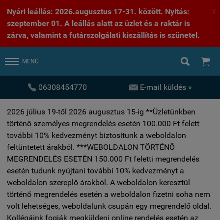
Nyári leállás: 2026.augusztus 17-31. között. Nyitás:
X
szeptember 01. A leállás alatt az üzlet és a raktár is
zárva, valamint a futárszolgálati kiszállítás is szünetel.


MENÜ


06308454770
E-mail küldés »
2026 július 19-től 2026 augusztus 15-ig **Üzletünkben
történő személyes megrendelés esetén 100.000 Ft felett
további 10% kedvezményt biztosítunk a weboldalon
feltüntetett árakból. ***WEBOLDALON TÖRTÉNŐ
MEGRENDELÉS ESETÉN 150.000 Ft feletti megrendelés
esetén tudunk nyújtani további 10% kedvezményt a
weboldalon szereplő árakból. A weboldalon keresztül
történő megrendelés esetén a weboldalon fizetni soha nem
volt lehetséges, weboldalunk csupán egy megrendelő oldal.
Kollégáink fogják megküldeni online rendelés esetén az