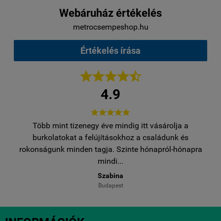
Webáruház értékelés
metrocsempeshop.hu
Értékelés írása





4.9





Több mint tizenegy éve mindig itt vásárolja a
egy
burkolatokat a felújításokhoz a családunk és
..
rokonságunk minden tagja. Szinte hónapról-hónapra
ro
mindi...
Szabina
Budapest