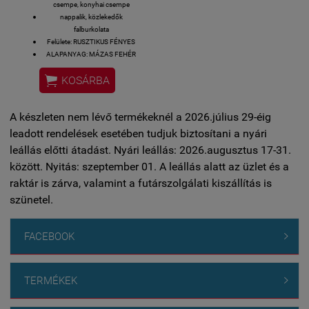
csempe, konyhai csempe
nappalik, közlekedők
falburkolata
Felülete: RUSZTIKUS FÉNYES
ALAPANYAG: MÁZAS FEHÉR
PORCELÁN ( különleges

KOSÁRBA
minőség)
Méret: 6.5 x 20 cm
EQUIPE CERAMICE - SPAIN
A készleten nem lévő termékeknél a 2026.július 29-éig
1 doboz - 38 db - 0,5 m2
MEGTEKINTHETŐ:
leadott rendelések esetében tudjuk biztosítani a nyári
BEMUTATÓTEREM: 1119 Bp.
leállás előtti átadást. Nyári leállás: 2026.augusztus 17-31.
Csurgói út 15
között. Nyitás: szeptember 01. A leállás alatt az üzlet és a
raktár is zárva, valamint a futárszolgálati kiszállítás is
szünetel.
FACEBOOK

TERMÉKEK
