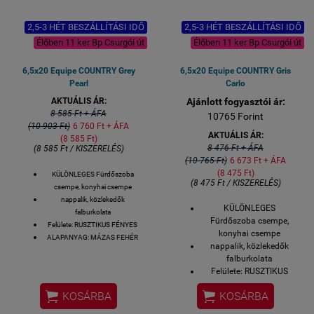
2,5-3 HÉT BESZÁLLÍTÁSI IDŐ
2,5-3 HÉT BESZÁLLÍTÁSI IDŐ
Élőben 11 ker Bp Csurgói út
Élőben 11 ker Bp Csurgói út
6,5x20 Equipe COUNTRY Grey
6,5x20 Equipe COUNTRY Gris
Pearl
Carlo
AKTUÁLIS ÁR:
Ajánlott fogyasztói ár:
8 585 Ft + ÁFA
10765 Forint
(10 903 Ft)
6 760 Ft + ÁFA
AKTUÁLIS ÁR:
(8 585 Ft)
8 476 Ft + ÁFA
(8 585 Ft / KISZERELÉS)
(10 765 Ft)
6 673 Ft + ÁFA
(8 475 Ft)
KÜLÖNLEGES Fürdőszoba
(8 475 Ft / KISZERELÉS)
csempe, konyhai csempe
nappalik, közlekedők
KÜLÖNLEGES
falburkolata
Fürdőszoba csempe,
Felülete: RUSZTIKUS FÉNYES
konyhai csempe
ALAPANYAG: MÁZAS FEHÉR
nappalik, közlekedők
PORCELÁN ( különleges
falburkolata
minőség)
Felülete: RUSZTIKUS
Méret: 6.5 x 20 cm
FÉNYES
EQUIPE CERAMICE - SPAIN


KOSÁRBA
KOSÁRBA
ALAPANYAG: MÁZAS
1 doboz - 38 db - 0,5 m2
FEHÉR PORCELÁN (
MEGTEKINTHETŐ: