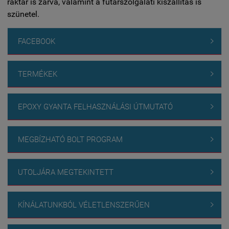
raktár is zárva, valamint a futárszolgálati kiszállítás is
szünetel.
FACEBOOK

TERMÉKEK

EPOXY GYANTA FELHASZNÁLÁSI ÚTMUTATÓ

MEGBÍZHATÓ BOLT PROGRAM

UTOLJÁRA MEGTEKINTETT

KÍNÁLATUNKBÓL VÉLETLENSZERŰEN
