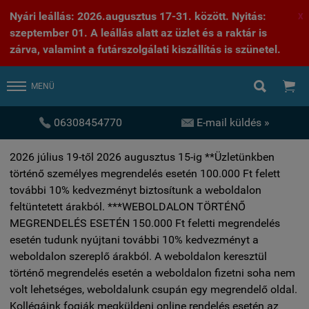
Nyári leállás: 2026.augusztus 17-31. között. Nyitás:
X
szeptember 01. A leállás alatt az üzlet és a raktár is
zárva, valamint a futárszolgálati kiszállítás is szünetel.


MENÜ


06308454770
E-mail küldés »
2026 július 19-től 2026 augusztus 15-ig **Üzletünkben
történő személyes megrendelés esetén 100.000 Ft felett
további 10% kedvezményt biztosítunk a weboldalon
feltüntetett árakból. ***WEBOLDALON TÖRTÉNŐ
MEGRENDELÉS ESETÉN 150.000 Ft feletti megrendelés
esetén tudunk nyújtani további 10% kedvezményt a
weboldalon szereplő árakból. A weboldalon keresztül
történő megrendelés esetén a weboldalon fizetni soha nem
volt lehetséges, weboldalunk csupán egy megrendelő oldal.
Kollégáink fogják megküldeni online rendelés esetén az