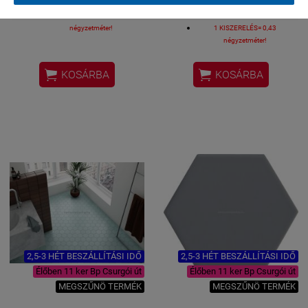
Fekete matt padló és falburkolat
Rózsaszínű matt padló és
1 KISZERELÉS= 0,43
falburkolat
négyzetméter!
1 KISZERELÉS= 0,43
négyzetméter!


KOSÁRBA
KOSÁRBA
2,5-3 HÉT BESZÁLLÍTÁSI IDŐ
2,5-3 HÉT BESZÁLLÍTÁSI IDŐ
Élőben 11 ker Bp Csurgói út
Élőben 11 ker Bp Csurgói út
MEGSZŰNÖ TERMÉK
MEGSZŰNÖ TERMÉK