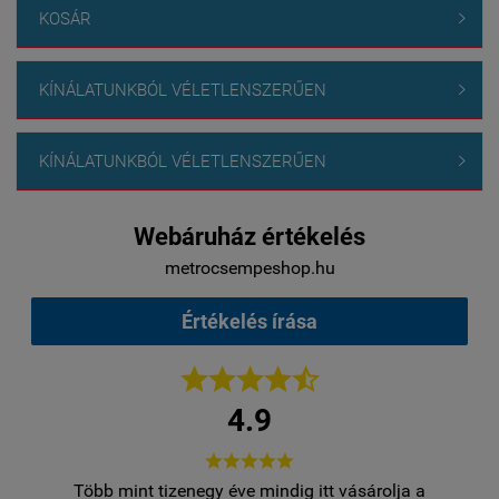
KOSÁR

KÍNÁLATUNKBÓL VÉLETLENSZERŰEN

KÍNÁLATUNKBÓL VÉLETLENSZERŰEN

Webáruház értékelés
metrocsempeshop.hu
Értékelés írása





4.9





Több mint tizenegy éve mindig itt vásárolja a