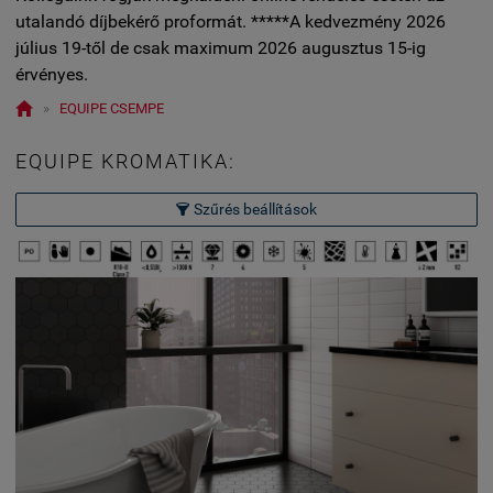
utalandó díjbekérő proformát. *****A kedvezmény 2026
július 19-től de csak maximum 2026 augusztus 15-ig
érvényes.

»
EQUIPE CSEMPE
EQUIPE KROMATIKA:
Szűrés beállítások
