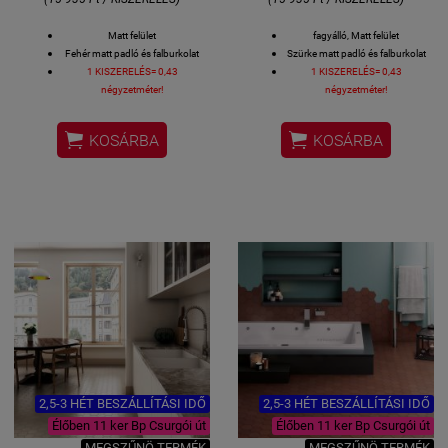
Matt felület
fagyálló, Matt felület
Fehér matt padló és falburkolat
Szürke matt padló és falburkolat
1 KISZERELÉS= 0,43
1 KISZERELÉS= 0,43
négyzetméter!
négyzetméter!


KOSÁRBA
KOSÁRBA
2,5-3 HÉT BESZÁLLÍTÁSI IDŐ
2,5-3 HÉT BESZÁLLÍTÁSI IDŐ
Élőben 11 ker Bp Csurgói út
Élőben 11 ker Bp Csurgói út
MEGSZŰNÖ TERMÉK
MEGSZŰNÖ TERMÉK