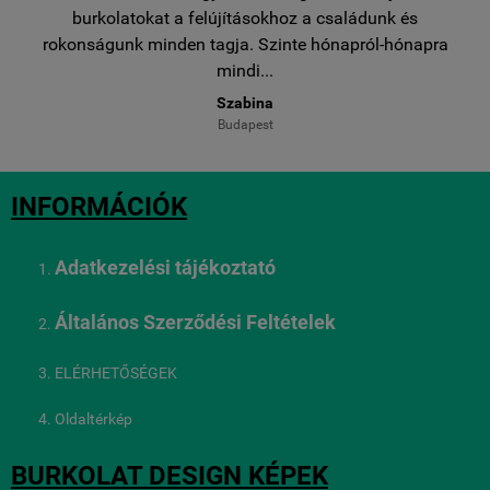
egy
burkolatokat a felújításokhoz a családunk és
..
rokonságunk minden tagja. Szinte hónapról-hónapra
ro
mindi...
Szabina
Budapest
INFORMÁCIÓK
Adatkezelési tájékoztató
Általános Szerződési Feltételek
ELÉRHETŐSÉGEK
Oldaltérkép
BURKOLAT DESIGN KÉPEK