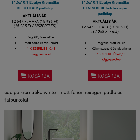
11,6x10,3 Equipe Kromatika
11,6x10,3 Equipe Kromatika
BLEU CLAIR padlólap
DENIM BLUE kék hexagon
padlólap
AKTUÁLIS ÁR:
12 547 Ft + ÁFA (15 935 Ft)
AKTUÁLIS ÁR:
(15 935 Ft / KISZERELÉS)
12 547 Ft + ÁFA (15 935 Ft)
(37 058 Ft / m2)
fagyálló, Matt felület
matt padló és falburkolat
fagyálló, Matt felület
1 KISZERELÉS= 0,43
Kék matt padló és falburkolat
négyzetméter!
1 KISZERELÉS= 0,43
négyzetméter!


KOSÁRBA
KOSÁRBA
equipe kromatika white - matt fehér hexagon padló és
falburkolat