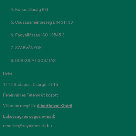
Kopásállóság PEI
Csúszásmentesség DIN 51130
Fagyállósság ISO 10545-3
SZABVÁNYOK
BURKOLATKIOSZTÁS
Üzlet:
1119 Budapest Csurgói út 15
Fehérvári és Tétényi út között
Villamos megálló:
Albertfalvai Kitérő
Lakossági és céges
e-mail:
rendeles@royalmozaik.hu