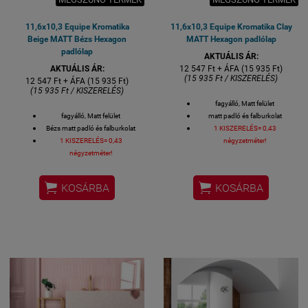
11,6x10,3 Equipe Kromatika
11,6x10,3 Equipe Kromatika Clay
Beige MATT Bézs Hexagon
MATT Hexagon padlólap
padlólap
AKTUÁLIS ÁR:
AKTUÁLIS ÁR:
12 547 Ft + ÁFA (15 935 Ft)
(15 935 Ft / KISZERELÉS)
12 547 Ft + ÁFA (15 935 Ft)
(15 935 Ft / KISZERELÉS)
fagyálló, Matt felület
fagyálló, Matt felület
matt padló és falburkolat
Bézs matt padló és falburkolat
1 KISZERELÉS= 0,43
1 KISZERELÉS= 0,43
négyzetméter!
négyzetméter!


KOSÁRBA
KOSÁRBA