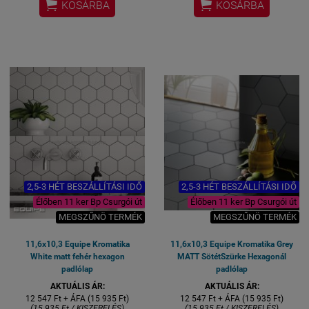


KOSÁRBA
KOSÁRBA
2,5-3 HÉT BESZÁLLÍTÁSI IDŐ
2,5-3 HÉT BESZÁLLÍTÁSI IDŐ
Élőben 11 ker Bp Csurgói út
Élőben 11 ker Bp Csurgói út
MEGSZŰNÖ TERMÉK
MEGSZŰNÖ TERMÉK
11,6x10,3 Equipe Kromatika
11,6x10,3 Equipe Kromatika Grey
White matt fehér hexagon
MATT SötétSzürke Hexagonál
padlólap
padlólap
AKTUÁLIS ÁR:
AKTUÁLIS ÁR:
12 547 Ft + ÁFA (15 935 Ft)
12 547 Ft + ÁFA (15 935 Ft)
(15 935 Ft / KISZERELÉS)
(15 935 Ft / KISZERELÉS)