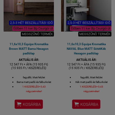
2,5-3 HÉT BESZÁLLÍTÁSI IDŐ
2,5-3 HÉT BESZÁLLÍTÁSI IDŐ
Élőben 11 ker Bp Csurgói út
Élőben 11 ker Bp Csurgói út
MEGSZŰNÖ TERMÉK
MEGSZŰNÖ TERMÉK
11,6x10,3 Equipe Kromatika
11,6x10,3 Equipe Kromatika
Brown MATT Barna Hexagon
NAVAL Blue MATT SötétKék
padlólap
Hexagon padlólap
AKTUÁLIS ÁR:
AKTUÁLIS ÁR:
12 547 Ft + ÁFA (15 935 Ft)
12 547 Ft + ÁFA (15 935 Ft)
(15 935 Ft / KISZERELÉS)
(15 935 Ft / KISZERELÉS)
fagyálló, Matt felület
fagyálló, Matt felület
Barna matt padló és falburkolat
Kék matt padló és falburkolat
1 KISZERELÉS= 0,43
1 KISZERELÉS= 0,43
négyzetméter!
négyzetméter!


KOSÁRBA
KOSÁRBA