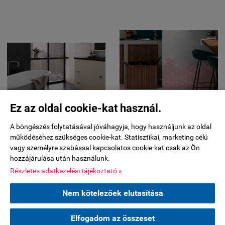
Ez az oldal cookie-kat használ.
2,5-3 HÉT BESZÁLLÍTÁSI IDŐ
2,5-3 HÉT BESZÁLLÍTÁSI IDŐ
Élőben 11 ker Bp Csurgói út
Élőben 11 ker Bp Csurgói út
A böngészés folytatásával jóváhagyja, hogy használjunk az oldal
MEGSZŰNÖ TERMÉK
MEGSZŰNÖ TERMÉK
működéséhez szükséges cookie-kat. Statisztikai, marketing célú
vagy személyre szabással kapcsolatos cookie-kat csak az Ön
11,6x10,3 Equipe Kromatika
11,6x10,3 Equipe Kromatika
hozzájárulása után használunk.
Black MATT fekete hexagon
ROSE Rózsaszínű matt hexagon
Részletes adatkezelési tájékoztató »
padlólap
padló és falburkolat
AKTUÁLIS ÁR:
AKTUÁLIS ÁR:
Nem kötelezőek elutasítása
12 547 Ft + ÁFA (15 935 Ft)
12 547 Ft + ÁFA (15 935 Ft)
(15 935 Ft / KISZERELÉS)
(15 935 Ft / KISZERELÉS)
Elfogadom az összeset
fagyálló, Matt felület
fagyálló, Matt felület