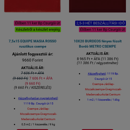
Élőben 11 ker Bp Csurgói út
2,5-3 HÉT BESZÁLLÍTÁSI IDŐ
Készletről a készlet erejéig
Élőben 11 ker Bp Csurgói út
7,5x15 EQUIPE MASIA ROSSO
10X20 BURDEOS fényes fózolt
rusztikus csempe
Bordó METRO CSEMPE
Ajánlott fogyasztói ár:
AKTUÁLIS ÁR:
8 965 Ft + ÁFA (11 386 Ft)
9660 Forint
(11 386 Ft / négyzetméter)
AKTUÁLIS ÁR:
7 606 Ft + ÁFA
Kézzelfogható
: 1119 Bp.
(9 660 Ft)
7 606 Ft + ÁFA
Csurgói út 15
(9 660 Ft)
Csempe-Járólap-
(9 660 Ft / KISZERELÉS)
Mozaikcsempe-Üvegmozaik-
Medenceburkolat Centrum
Kézzelfoghatóan megtekinthető
:
1 m2 / 1 kiszerelés / 14kg
1119 Bp. Csurgói út 15
Méret: 10x20 cm / csempe
Csempe-Járólap-
Gérvágással fordítjuk a sarkokat.
Mozaikcsempe-Üvegmozaik-
Fürdőszobai csempe, konyhai
Medenceburkolat Centrum
csempe, éttermi design csempe
0,5 m2 / 1 kiszerelés / 9 kg
spanyol csempe
Tónus eltéréses "handmade"