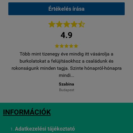
Értékelés írása





4.9





Több mint tizenegy éve mindig itt vásárolja a
egy
burkolatokat a felújításokhoz a családunk és
..
rokonságunk minden tagja. Szinte hónapról-hónapra
ro
mindi...
Szabina
Budapest
INFORMÁCIÓK
Adatkezelési tájékoztató