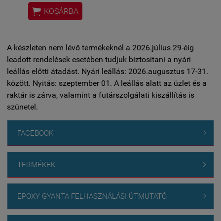
Méret: 7.5x15 cm

KOSÁRBA
A készleten nem lévő termékeknél a 2026.július 29-éig
leadott rendelések esetében tudjuk biztosítani a nyári
leállás előtti átadást. Nyári leállás: 2026.augusztus 17-31.
között. Nyitás: szeptember 01. A leállás alatt az üzlet és a
raktár is zárva, valamint a futárszolgálati kiszállítás is
szünetel.
FACEBOOK

TERMÉKEK

EPOXY GYANTA FELHASZNÁLÁSI ÚTMUTATÓ
