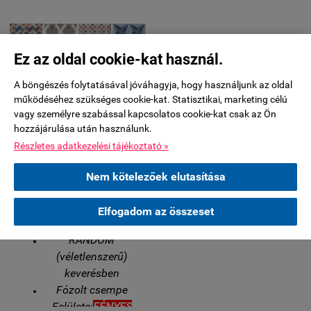
Ez az oldal cookie-kat használ.
A böngészés folytatásával jóváhagyja, hogy használjunk az oldal
működéséhez szükséges cookie-kat. Statisztikai, marketing célú
vagy személyre szabással kapcsolatos cookie-kat csak az Ön
hozzájárulása után használunk.
2-3 HÉT BESZÁLLÍTÁSI IDŐ
Részletes adatkezelési tájékoztató »
7,5x15 Equipe PATCHWORK
DEKOR COLOURS metró csempe
Nem kötelezőek elutasítása
AKTUÁLIS ÁR:
11 665 Ft + ÁFA (14 815 Ft)
Elfogadom az összeset
(14 815 Ft / KISZERELÉS)
RANDOM
(véletlenszerű)
keverésben
Fózolt csempe
Felülete:
FÉNYES