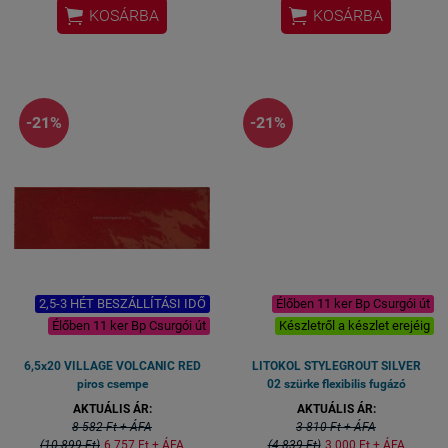


KOSÁRBA
KOSÁRBA
marrokói stílusú csempe
Méret: 7,5x15 cm / csempe
Gérvágással fordítjuk a sarkokat.
Fürdőszobai csempe, konyhai
csempe, éttermi design csempe
spanyol csempe
-21%
-21%
2,5-3 HÉT BESZÁLLÍTÁSI IDŐ
Élőben 11 ker Bp Csurgói út
Élőben 11 ker Bp Csurgói út
Készletről a készlet erejéig
6,5x20 VILLAGE VOLCANIC RED
LITOKOL STYLEGROUT SILVER
piros csempe
02 szürke flexibilis fugázó
AKTUÁLIS ÁR:
AKTUÁLIS ÁR:
8 582 Ft + ÁFA
3 810 Ft + ÁFA
(10 899 Ft)
6 757 Ft + ÁFA
(4 839 Ft)
3 000 Ft + ÁFA