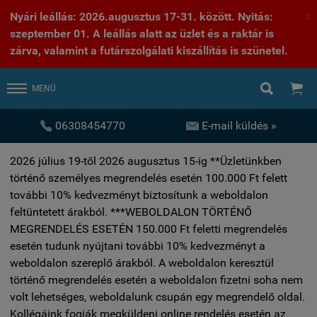
Nyári leállás: 2026.augusztus 17-31. között. Nyitás:
X
szeptember 01. A leállás alatt az üzlet és a raktár is
zárva, valamint a futárszolgálati kiszállítás is szünetel.


MENÜ


06308454770
E-mail küldés »
2026 július 19-től 2026 augusztus 15-ig **Üzletünkben
történő személyes megrendelés esetén 100.000 Ft felett
további 10% kedvezményt biztosítunk a weboldalon
feltüntetett árakból. ***WEBOLDALON TÖRTÉNŐ
MEGRENDELÉS ESETÉN 150.000 Ft feletti megrendelés
esetén tudunk nyújtani további 10% kedvezményt a
weboldalon szereplő árakból. A weboldalon keresztül
történő megrendelés esetén a weboldalon fizetni soha nem
volt lehetséges, weboldalunk csupán egy megrendelő oldal.
Kollégáink fogják megküldeni online rendelés esetén az