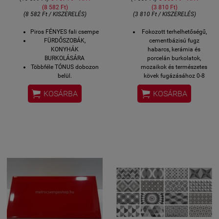
(8 582 Ft)
(3 810 Ft)
(8 582 Ft / KISZERELÉS)
(3 810 Ft / KISZERELÉS)
Piros FÉNYES fali csempe
Fokozott terhelhetőségű,
FÜRDŐSZOBÁK,
cementbázisú fugz
KONYHÁK
habarcs, kerámia és
BURKOLÁSÁRA
porcelán burkolatok,
Többféle TÓNUS dobozon
mozaikok és természetes
belül.
kövek fugázásához 0-8
Méret: 6,5x20 cm /
mm fugaszélességig.


KOSÁRBA
KOSÁRBA
csempe
Sima és tömör felületű
Gyári kiszerelés: 0,5 m2 /
fugákhoz.
38 db/ 7,68 kg/kiszerelés
3 kg gyári kiszerelésű
Flexibilis fugázó