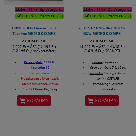
Élőben 11 ker Bp Csurgói út
Élőben 11 ker Bp Csurgói út
Készletről a készlet erejéig
Készletről a készlet erejéig
10X20 FUEGO fényes fózolt
7,5X15 PATCHWORK DEKOR
Tűzpiros METRO CSEMPE
B&W METRÓ CSEMPE
AKTUÁLIS ÁR:
AKTUÁLIS ÁR:
9 602 Ft + ÁFA (12 195 Ft)
11 665 Ft + ÁFA (14 815 Ft)
(12 195 Ft / négyzetméter)
(14 815 Ft / CSEMPE)
Kézzelfogható
: 1119 Bp.
Felülete:
Fényes és fozólt
Csurgói út 15
Csempe mérete:
7,5x15 cm
Csempe-Járólap-
Kiszerelés:
0,5 négyzetméter,
Mozaikcsempe-Üvegmozaik-
ami 44 CSEMPE
Medenceburkolat Centrum
Beltéri design univezális
1 m2 / 1 kiszerelés / 14kg
falburkolat
Méret: 10x20 cm / csempe
spanyol csempe


KOSÁRBA
KOSÁRBA
Gérvágással fordítjuk a sarkokat.
Fürdőszobai csempe, konyhai
csempe, éttermi design csempe
spanyol csempe