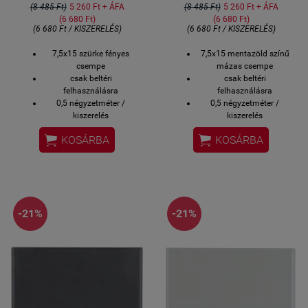
(8 485 Ft)
5 260 Ft + ÁFA
(8 485 Ft)
5 260 Ft + ÁFA
(6 680 Ft)
(6 680 Ft)
(6 680 Ft / KISZERELÉS)
(6 680 Ft / KISZERELÉS)
7,5x15 szürke fényes
7,5x15 mentazöld színű
csempe
mázas csempe
csak beltéri
csak beltéri
felhasználásra
felhasználásra
0,5 négyzetméter /
0,5 négyzetméter /
kiszerelés
kiszerelés
6,74 kg / kiszerelés
6,74 kg / kiszerelés


KOSÁRBA
KOSÁRBA
44 darab / kiszerelés
44 darab / kiszerelés
közvetlen gyári import
közvetlen gyári import
készlethiány esetén 2,5-3
készlethiány esetén 2,5-3
hét
hét
bemutatóteremben
bemutatóteremben
megtekinthető
megtekinthető
-21%
-21%