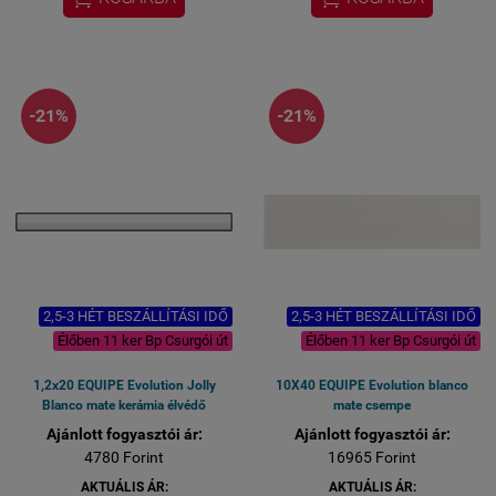
kézzelfogható (Bp.
kézzelfogható (Bp.
Csurgói út 15)
Csurgói út 15)
-21%
-21%
2,5-3 HÉT BESZÁLLÍTÁSI IDŐ
2,5-3 HÉT BESZÁLLÍTÁSI IDŐ
Élőben 11 ker Bp Csurgói út
Élőben 11 ker Bp Csurgói út
1,2x20 EQUIPE Evolution Jolly
10X40 EQUIPE Evolution blanco
Blanco mate kerámia élvédő
mate csempe
Ajánlott fogyasztói ár:
Ajánlott fogyasztói ár:
4780 Forint
16965 Forint
AKTUÁLIS ÁR:
AKTUÁLIS ÁR: