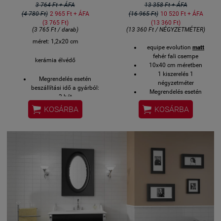
3 764 Ft + ÁFA
13 358 Ft + ÁFA
(4 780 Ft)
2 965 Ft + ÁFA
(16 965 Ft)
10 520 Ft + ÁFA
(3 765 Ft)
(13 360 Ft)
(3 765 Ft / darab)
(13 360 Ft / NÉGYZETMÉTER)
méret: 1,2x20 cm
equipe evolution
matt
fehér fali csempe
kerámia élvédő
10x40 cm méretben
1 kiszerelés 1
Megrendelés esetén
négyzetméter
beszállítási idő a gyárból:
Megrendelés esetén
3 hét
beszállítási idő a gyárból:


KOSÁRBA
KOSÁRBA
3 hét