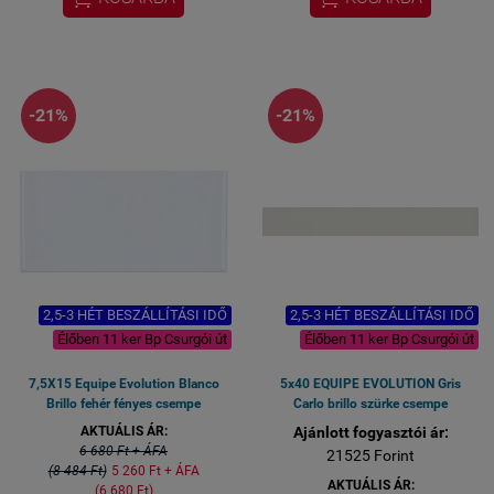
közvetlen gyári import
készlethiány esetén 2,5-3
készlethiány esetén 2,5-3
hét
hét
bemutatóteremben
bemutatóteremben
megtekinthető
megtekinthető
-21%
-21%
2,5-3 HÉT BESZÁLLÍTÁSI IDŐ
2,5-3 HÉT BESZÁLLÍTÁSI IDŐ
Élőben 11 ker Bp Csurgói út
Élőben 11 ker Bp Csurgói út
7,5X15 Equipe Evolution Blanco
5x40 EQUIPE EVOLUTION Gris
Brillo fehér fényes csempe
Carlo brillo szürke csempe
AKTUÁLIS ÁR:
Ajánlott fogyasztói ár:
6 680 Ft + ÁFA
21525 Forint
(8 484 Ft)
5 260 Ft + ÁFA
AKTUÁLIS ÁR:
(6 680 Ft)