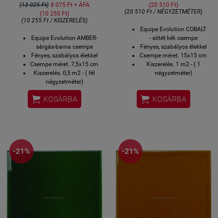
(13 025 Ft)
8 075 Ft + ÁFA
(20 510 Ft)
(20 510 Ft / NÉGYZETMÉTER)
(10 255 Ft)
(10 255 Ft / KISZERELÉS)
Equipe Evolution COBALT
Equipe Evolution AMBER-
- sötét kék csempe
sárgás-barna csempe
Fényes, szabályos élekkel
Fényes, szabályos élekkel
Csempe méret. 15x15 cm
Csempe méret. 7,5x15 cm
Kiszerelés. 1 m2 - ( 1
Kiszerelés. 0,5 m2 - ( fél
négyzetméter)
négyzetméter)
Megrendelésre szállítjuk
Megrendelésre szállítjuk
1,5-3 hét alatt az Equipe


KOSÁRBA
KOSÁRBA
1,5-3 hét alatt az Equipe
gyárából közvetlenül
gyárából közvetlenül
telephelyünkre.
telephelyünkre.
Házhoz-szállítás esetén a
Házhoz-szállítás esetén a
futárszolgálat szállítási
futárszolgálat szállítási
ideje az Ön által megjelölt
ideje az Ön által megjelölt
címre plusz idő.
-21%
-21%
címre plusz idő.
Bemutatóteremben
Bemutatóteremben
megtekinthető.
megtekinthető.
Rendelhető akár 1
Rendelhető akár 1
kiszereléstől is.
kiszereléstől is.