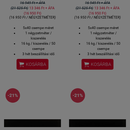
16 949 Ft + ÁFA
16 949 Ft + ÁFA
(21 525 Ft)
13 346 Ft + ÁFA
(21 525 Ft)
13 346 Ft + ÁFA
(16 950 Ft)
(16 950 Ft)
(16 950 Ft / NÉGYZETMÉTER)
(16 950 Ft / NÉGYZETMÉTER)
5x40 csempe méret
5x40 csempe méret
1 négyzetméter /
1 négyzetméter /
kiszerelés
kiszerelés
16 kg / kiszerelés / 50
16 kg / kiszerelés / 50
csempe
csempe
3 hét beszállítási idő
3 hét beszállítási idő
megrendeléstől számítva
megrendeléstől számítva


KOSÁRBA
KOSÁRBA
Bemutatóteremben
Bemutatóteremben
kézzelfogható (Bp.
kézzelfogható (Bp.
Csurgói út 15)
Csurgói út 15)
-21%
-21%