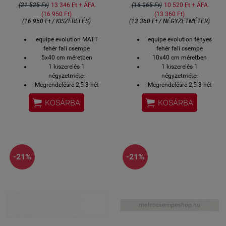
(21 525 Ft)
13 346 Ft + ÁFA
(16 965 Ft)
10 520 Ft + ÁFA
(16 950 Ft)
(13 360 Ft)
(16 950 Ft / KISZERELÉS)
(13 360 Ft / NÉGYZETMÉTER)
equipe evolution MATT
equipe evolution fényes
fehér fali csempe
fehér fali csempe
5x40 cm méretben
10x40 cm méretben
1 kiszerelés 1
1 kiszerelés 1
négyzetméter
négyzetméter
Megrendelésre 2,5-3 hét
Megrendelésre 2,5-3 hét
átadási idő
átadási idő


KOSÁRBA
KOSÁRBA
-21%
-21%