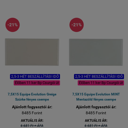
-21%
-21%
2,5-3 HÉT BESZÁLLÍTÁSI IDŐ
2,5-3 HÉT BESZÁLLÍTÁSI IDŐ
Élőben 11 ker Bp Csurgói út
Élőben 11 ker Bp Csurgói út
7,5X15 Equipe Evolution Greige
7,5X15 Equipe Evolution MINT
Szürke fényes csempe
Mentazöld fényes csempe
Ajánlott fogyasztói ár:
Ajánlott fogyasztói ár:
8485 Forint
8485 Forint
AKTUÁLIS ÁR:
AKTUÁLIS ÁR:
6 681 Ft + ÁFA
6 681 Ft + ÁFA