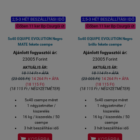
2,5-3 HÉT BESZÁLLÍTÁSI IDŐ
2,5-3 HÉT BESZÁLLÍTÁSI IDŐ
Élőben 11 ker Bp Csurgói út
Élőben 11 ker Bp Csurgói út
5x40 EQUIPE EVOLUTION Negro
5x40 EQUIPE EVOLUTION Negro
MATE fekete csempe
brillo fekete csempe
Ajánlott fogyasztói ár:
Ajánlott fogyasztói ár:
23005 Forint
23005 Forint
AKTUÁLIS ÁR:
AKTUÁLIS ÁR:
18 114 Ft + ÁFA
18 114 Ft + ÁFA
(23 005 Ft)
14 264 Ft + ÁFA
(23 005 Ft)
14 264 Ft + ÁFA
(18 115 Ft)
(18 115 Ft)
(18 115 Ft / NÉGYZETMÉTER)
(18 115 Ft / NÉGYZETMÉTER)
5x40 csempe méret
5x40 csempe méret
1 négyzetméter /
1 négyzetméter /
kiszerelés
kiszerelés
16 kg / kiszerelés / 50
16 kg / kiszerelés / 50
csempe
csempe
3 hét beszállítási idő
3 hét beszállítási idő
megrendeléstől számítva
megrendeléstől számítva


KOSÁRBA
KOSÁRBA
Bemutatóteremben
Bemutatóteremben