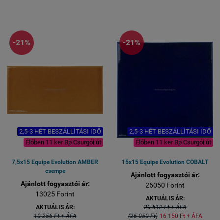
Házhoz-szállítás esetén a
készlethiány esetén 2,5-3
futárszolgálat szállítási
hét
ideje az Ön által megjelölt
bemutatóteremben
címre plusz idő.
megtekinthető
Bemutatóteremben
-21%
-21%
megtekinthető.
2,5-3 HÉT BESZÁLLÍTÁSI IDŐ
2,5-3 HÉT BESZÁLLÍTÁSI IDŐ
Élőben 11 ker Bp Csurgói út
Élőben 11 ker Bp Csurgói út
7,5x15 Equipe Evolution AMBER
15x15 Equipe Evolution COBALT
csempe
Ajánlott fogyasztói ár:
Ajánlott fogyasztói ár:
26050 Forint
13025 Forint
AKTUÁLIS ÁR:
AKTUÁLIS ÁR:
20 512 Ft + ÁFA
10 256 Ft + ÁFA
(26 050 Ft)
16 150 Ft + ÁFA