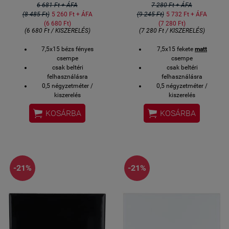
6 681 Ft + ÁFA
7 280 Ft + ÁFA
(8 485 Ft)
5 260 Ft + ÁFA
(9 245 Ft)
5 732 Ft + ÁFA
(6 680 Ft)
(7 280 Ft)
(6 680 Ft / KISZERELÉS)
(7 280 Ft / KISZERELÉS)
7,5x15 bézs fényes
7,5x15 fekete
matt
csempe
csempe
csak beltéri
csak beltéri
felhasználásra
felhasználásra
0,5 négyzetméter /
0,5 négyzetméter /
kiszerelés
kiszerelés
6,74 kg / kiszerelés
6,74 kg / kiszerelés


KOSÁRBA
KOSÁRBA
44 darab / kiszerelés
44 darab / kiszerelés
közvetlen gyári import
közvetlen gyári import
készlethiány esetén 2,5-3
készlethiány esetén 2,5-3
hét
hét
bemutatóteremben
bemutatóteremben
megtekinthető
megtekinthető
-21%
-21%