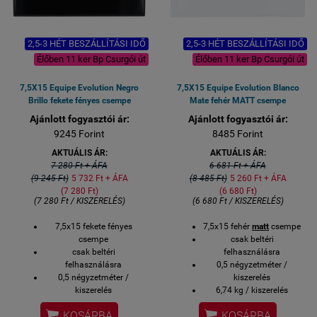
2,5-3 HÉT BESZÁLLÍTÁSI IDŐ
2,5-3 HÉT BESZÁLLÍTÁSI IDŐ
Élőben 11 ker Bp Csurgói út
Élőben 11 ker Bp Csurgói út
7,5X15 Equipe Evolution Negro
7,5X15 Equipe Evolution Blanco
Brillo fekete fényes csempe
Mate fehér MATT csempe
Ajánlott fogyasztói ár:
Ajánlott fogyasztói ár:
9245 Forint
8485 Forint
AKTUÁLIS ÁR:
AKTUÁLIS ÁR:
7 280 Ft + ÁFA
6 681 Ft + ÁFA
(9 245 Ft)
5 732 Ft + ÁFA
(8 485 Ft)
5 260 Ft + ÁFA
(7 280 Ft)
(6 680 Ft)
(7 280 Ft / KISZERELÉS)
(6 680 Ft / KISZERELÉS)
7,5x15 fekete fényes
7,5x15 fehér
matt
csempe
csempe
csak beltéri
csak beltéri
felhasználásra
felhasználásra
0,5 négyzetméter /
0,5 négyzetméter /
kiszerelés
kiszerelés
6,74 kg / kiszerelés
6,74 kg / kiszerelés
44 darab / kiszerelés


KOSÁRBA
KOSÁRBA
44 darab / kiszerelés
közvetlen gyári import