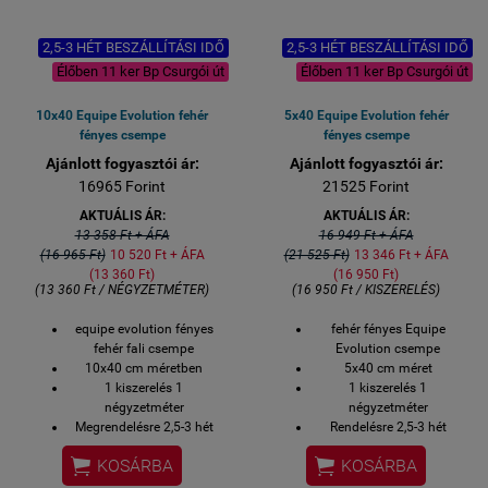
2,5-3 HÉT BESZÁLLÍTÁSI IDŐ
2,5-3 HÉT BESZÁLLÍTÁSI IDŐ
Élőben 11 ker Bp Csurgói út
Élőben 11 ker Bp Csurgói út
10x40 Equipe Evolution fehér
5x40 Equipe Evolution fehér
fényes csempe
fényes csempe
Ajánlott fogyasztói ár:
Ajánlott fogyasztói ár:
16965 Forint
21525 Forint
AKTUÁLIS ÁR:
AKTUÁLIS ÁR:
13 358 Ft + ÁFA
16 949 Ft + ÁFA
(16 965 Ft)
10 520 Ft + ÁFA
(21 525 Ft)
13 346 Ft + ÁFA
(13 360 Ft)
(16 950 Ft)
(13 360 Ft / NÉGYZETMÉTER)
(16 950 Ft / KISZERELÉS)
equipe evolution fényes
fehér fényes Equipe
fehér fali csempe
Evolution csempe
10x40 cm méretben
5x40 cm méret
1 kiszerelés 1
1 kiszerelés 1
négyzetméter
négyzetméter
Megrendelésre 2,5-3 hét
Rendelésre 2,5-3 hét
átadási idő
szállítási idő


KOSÁRBA
KOSÁRBA