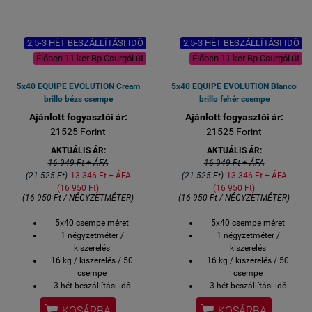
2,5-3 HÉT BESZÁLLÍTÁSI IDŐ
2,5-3 HÉT BESZÁLLÍTÁSI IDŐ
Élőben 11 ker Bp Csurgói út
Élőben 11 ker Bp Csurgói út
5x40 EQUIPE EVOLUTION Cream
5x40 EQUIPE EVOLUTION Blanco
brillo bézs csempe
brillo fehér csempe
Ajánlott fogyasztói ár:
Ajánlott fogyasztói ár:
21525 Forint
21525 Forint
AKTUÁLIS ÁR:
AKTUÁLIS ÁR:
16 949 Ft + ÁFA
16 949 Ft + ÁFA
(21 525 Ft)
13 346 Ft + ÁFA
(21 525 Ft)
13 346 Ft + ÁFA
(16 950 Ft)
(16 950 Ft)
(16 950 Ft / NÉGYZETMÉTER)
(16 950 Ft / NÉGYZETMÉTER)
5x40 csempe méret
5x40 csempe méret
1 négyzetméter /
1 négyzetméter /
kiszerelés
kiszerelés
16 kg / kiszerelés / 50
16 kg / kiszerelés / 50
csempe
csempe
3 hét beszállítási idő
3 hét beszállítási idő
megrendeléstől számítva
megrendeléstől számítva


KOSÁRBA
KOSÁRBA
Bemutatóteremben
Bemutatóteremben