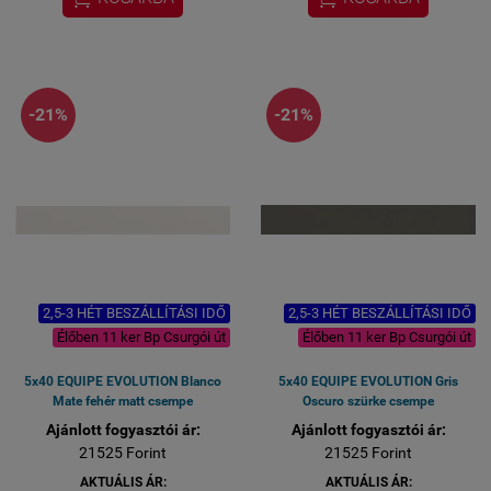
kézzelfogható (Bp.
kézzelfogható (Bp.
Csurgói út 15)
Csurgói út 15)
-21%
-21%
2,5-3 HÉT BESZÁLLÍTÁSI IDŐ
2,5-3 HÉT BESZÁLLÍTÁSI IDŐ
Élőben 11 ker Bp Csurgói út
Élőben 11 ker Bp Csurgói út
5x40 EQUIPE EVOLUTION Blanco
5x40 EQUIPE EVOLUTION Gris
Mate fehér matt csempe
Oscuro szürke csempe
Ajánlott fogyasztói ár:
Ajánlott fogyasztói ár:
21525 Forint
21525 Forint
AKTUÁLIS ÁR:
AKTUÁLIS ÁR: