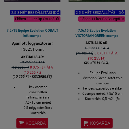
2,5-3 HÉT BESZÁLLÍTÁSI IDŐ
2,5-3 HÉT BESZÁLLÍTÁSI IDŐ
Élőben 11 ker Bp Csurgói út
Élőben 11 ker Bp Csurgói út
7,5x15 Equipe Evolution COBALT
7,5x15 Equipe Evolution
kék csempe
VICTORIAN GREEN csempe
Ajánlott fogyasztói ár:
AKTUÁLIS ÁR:
10 256 Ft + ÁFA
13025 Forint
(13 025 Ft)
8 075 Ft + ÁFA
AKTUÁLIS ÁR:
(10 255 Ft)
10 256 Ft + ÁFA
(20 510 Ft / m2)
(13 025 Ft)
8 075 Ft + ÁFA
(10 255 Ft)
Equipe Evolution
(10 255 Ft / KISZERELÉS)
Victorian Green sötét zöld
csempe
kék csempe
Fényes, szabályos élekkel
csak beltéri
Csempe méret. 7,5x15 cm
felhasználásra
Kiszerelés. 0,5 m2 - (fél
7,5x15 cm méret
négyzetméter)
0,5 négyzetméter /
Megrendelésre szállítjuk
kiszerelés
1,5-3 hét alatt az Equipe
6,74 kg / kiszerelés
gyárából közvetlenül


KOSÁRBA
KOSÁRBA
44 darab / kiszerelés
telephelyünkre.
közvetlen gyári import