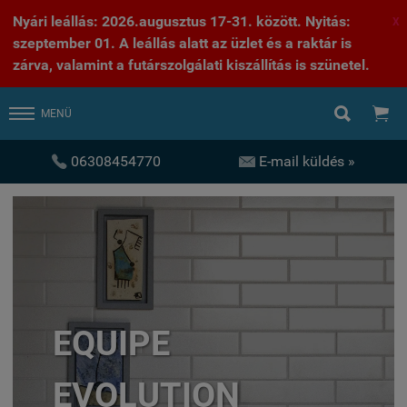
Nyári leállás: 2026.augusztus 17-31. között. Nyitás:
X
szeptember 01. A leállás alatt az üzlet és a raktár is
zárva, valamint a futárszolgálati kiszállítás is szünetel.


MENÜ


06308454770
E-mail küldés »
EQUIPE
EVOLUTION