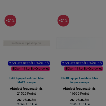
gyárából közvetlenül
telephelyünkre.
telephelyünkre.
Házhoz-szállítás esetén a
Házhoz-szállítás esetén a
futárszolgálat szállítási
futárszolgálat szállítási
ideje az Ön által megjelölt
-21%
-21%
ideje az Ön által megjelölt
címre plusz idő.
címre plusz idő.
Bemutatóteremben
Bemutatóteremben
megtekinthető.
megtekinthető.
Rendelhető akár 1
Rendelhető akár 1
kiszereléstől is.
kiszereléstől is.
2,5-3 HÉT BESZÁLLÍTÁSI IDŐ
2,5-3 HÉT BESZÁLLÍTÁSI IDŐ
Élőben 11 ker Bp Csurgói út
Élőben 11 ker Bp Csurgói út
5x40 Equipe Evolution fehér
10x40 Equipe Evolution fehér
MATT csempe
fényes csempe
Ajánlott fogyasztói ár:
Ajánlott fogyasztói ár:
21525 Forint
16965 Forint
AKTUÁLIS ÁR:
AKTUÁLIS ÁR:
16 949 Ft + ÁFA
13 358 Ft + ÁFA