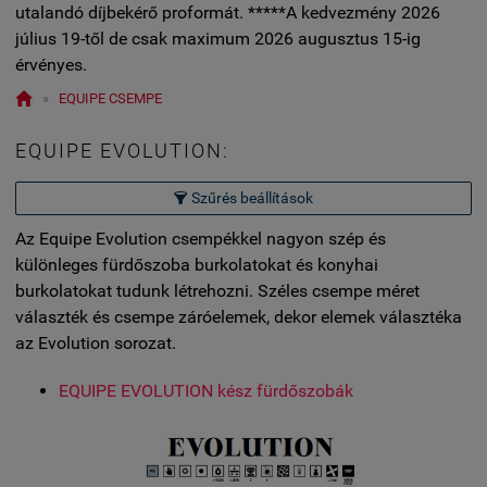
utalandó díjbekérő proformát. *****A kedvezmény 2026
július 19-től de csak maximum 2026 augusztus 15-ig
érvényes.

»
EQUIPE CSEMPE
EQUIPE EVOLUTION:
Szűrés beállítások

Az Equipe Evolution csempékkel nagyon szép és
különleges fürdőszoba burkolatokat és konyhai
burkolatokat tudunk létrehozni. Széles csempe méret
választék és csempe záróelemek, dekor elemek választéka
az Evolution sorozat.
EQUIPE EVOLUTION kész fürdőszobák