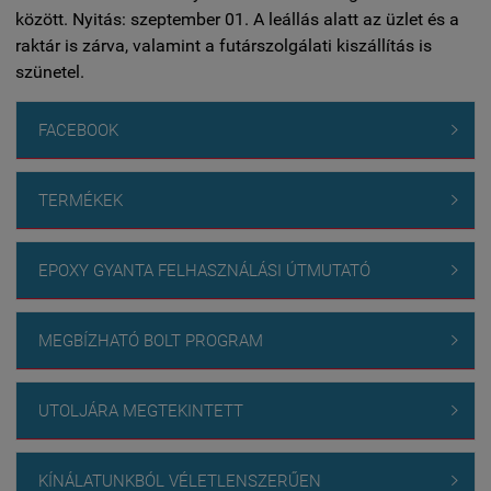
között. Nyitás: szeptember 01. A leállás alatt az üzlet és a
raktár is zárva, valamint a futárszolgálati kiszállítás is
szünetel.
FACEBOOK

TERMÉKEK

EPOXY GYANTA FELHASZNÁLÁSI ÚTMUTATÓ

MEGBÍZHATÓ BOLT PROGRAM

UTOLJÁRA MEGTEKINTETT

KÍNÁLATUNKBÓL VÉLETLENSZERŰEN
