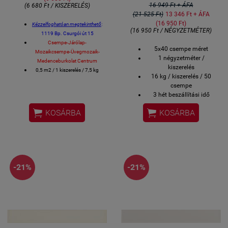
16 949 Ft + ÁFA
(6 680 Ft / KISZERELÉS)
(21 525 Ft)
13 346 Ft + ÁFA
(16 950 Ft)
Kézzelfoghatóan megtekinthető
:
(16 950 Ft / NÉGYZETMÉTER)
1119 Bp. Csurgói út 15
Csempe-Járólap-
5x40 csempe méret
Mozaikcsempe-Üvegmozaik-
1 négyzetméter /
Medenceburkolat Centrum
kiszerelés
0,5 m2 / 1 kiszerelés / 7,5 kg
16 kg / kiszerelés / 50
V0 - Egyszínű CSEMPE
csempe
Méret: 7,5 x 15 cm / csempe
3 hét beszállítási idő
Gyári kerámia élvédő is kapható
megrendeléstől számítva
az adott színű Equipe


KOSÁRBA
KOSÁRBA
Bemutatóteremben
csempéhez.
kézzelfogható (Bp.
Fürdőszobai csempe, konyhai
Csurgói út 15)
csempe, éttermi design csempe
is,
stb....
spanyol csempe
-21%
-21%