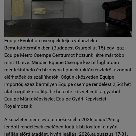
Equipe Evolution csempék teljes választéka.
Bemutatótermünkben (Budapest Csurgói út 15) egy igazi
Equipe Metro Csempe Centrumot hoztunk létre már több
mint 10 éve. Minden Equipe Csempe kézzelfoghatóan
megtekinthető és bizonyos tipusok raktárkészletről azonnal
elérhetőek és szállíthatók. Cégünk közvetlen Equipe
importőr, azaz bármilyen Equipe csempe rendelést 2,5-3 hét
alatt cégünk szállítja be hetente közvetlenül a gyárból.
Equipe Márkaképviselet Equipe Gyári Képviselet -
Royalmozaik
A készleten nem lévő termékeknél a 2026.július 29-éig
leadott rendelések esetében tudjuk biztosítani a nyári
leállás előtti átadást. Nyári leállás: 2026.augusztus 17-31.