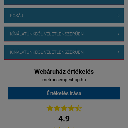
KOSÁR

KÍNÁLATUNKBÓL VÉLETLENSZERŰEN

KÍNÁLATUNKBÓL VÉLETLENSZERŰEN

Webáruház értékelés
metrocsempeshop.hu
Értékelés írása





4.9