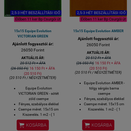
2,5-3 HÉT BESZÁLLÍTÁSI IDŐ
2,5-3 HÉT BESZÁLLÍTÁSI IDŐ
Élőben 11 ker Bp Csurgói út
Élőben 11 ker Bp Csurgói út
15x15 Equipe Evolution
15x15 Equipe Evolution AMBER
VICTORIAN GREEN
Ajánlott fogyasztói ár:
Ajánlott fogyasztói ár:
26050 Forint
26050 Forint
AKTUÁLIS ÁR:
AKTUÁLIS ÁR:
20 512 Ft + ÁFA
20 512 Ft + ÁFA
(26 050 Ft)
16 150 Ft + ÁFA
(26 050 Ft)
16 150 Ft + ÁFA
(20 510 Ft)
(20 510 Ft / NÉGYZETMÉTER)
(20 510 Ft)
(20 510 Ft / NÉGYZETMÉTER)
Equipe Evolution AMBER -
Equipe Evolution
tölgy sárgás barna
VICTORIAN GREEN - sötét
csempe
zöld csempe
Fényes, szabályos élekkel
Fényes, szabályos élekkel
Csempe méret. 15x15 cm
Csempe méret. 15x15 cm
Kiszerelés. 1 m2 - ( 1
Kiszerelés. 1 m2 - ( 1
négyzetméter)
négyzetméter)
Megrendelésre szállítjuk


KOSÁRBA
KOSÁRBA
Megrendelésre szállítjuk
1,5-3 hét alatt az Equipe
1,5-3 hét alatt az Equipe
gyárából közvetlenül