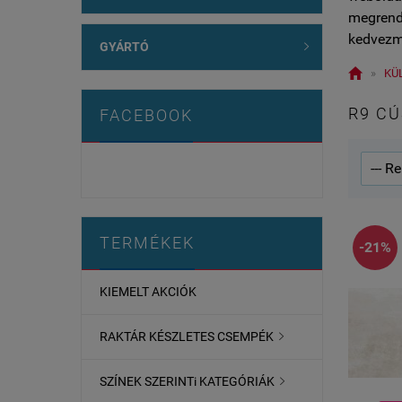
megrende
kedvezm
GYÁRTÓ


»
KÜ
R9 C
FACEBOOK
TERMÉKEK
-21%
KIEMELT AKCIÓK
RAKTÁR KÉSZLETES CSEMPÉK

SZÍNEK SZERINTi KATEGÓRIÁK
