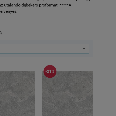
az utalandó díjbekérő proformát. *****A
érvényes.
A:
-21%