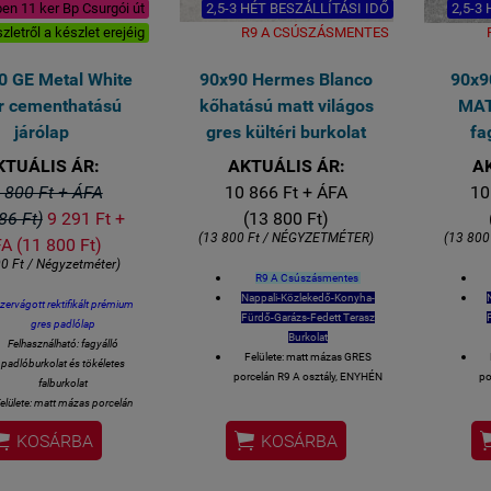
ben 11 ker Bp Csurgói út
2,5-3 HÉT BESZÁLLÍTÁSI IDŐ
2,5-3
zletről a készlet erejéig
R9 A CSÚSZÁSMENTES
0 GE Metal White
90x90 Hermes Blanco
90x9
r cementhatású
kőhatású matt világos
MAT
járólap
gres kültéri burkolat
fa
KTUÁLIS ÁR:
AKTUÁLIS ÁR:
A
 800 Ft + ÁFA
10 866 Ft + ÁFA
10
86 Ft)
9 291 Ft +
(13 800 Ft)
(13 800 Ft / NÉGYZETMÉTER)
(13 800
A (11 800 Ft)
0 Ft / Négyzetméter)
R9 A Csúszásmentes
Nappali-Közlekedő-Konyha-
ézervágott rektifikált prémium
Fürdő-Garázs-Fedett Terasz
gres padlólap
Burkolat
Felhasználható: fagyálló
Felülete: matt mázas GRES
padlóburkolat és tökéletes
porcelán R9 A osztály, ENYHÉN
po
falburkolat
csúszásmentesség
elülete: matt mázas porcelán
Lézer-vágott azaz rektifikált
R9 csúszásmentesség


oldalélek
KOSÁRBA
KOSÁRBA
Lézer-vágott azaz rektifikált
90 x90 cm lapméret
oldalélek
Vastagsága 8,5 mm
60x120 cm lapméret