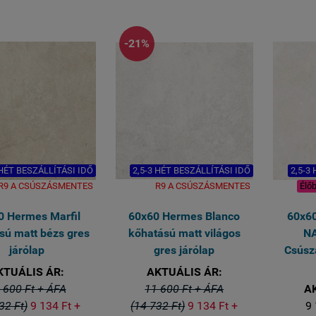
1 kiszerelés 2 lap azaz 1,62
Vastagsága 8 mm
négyzetméter
1 kiszerelés 2 lap azaz 1,44
Természetesen fagyálló mint
T
égyzetméter (60x120 méret)
minden Greslap..
-21%
 HÉT BESZÁLLÍTÁSI IDŐ
2,5-3 HÉT BESZÁLLÍTÁSI IDŐ
2,5-3
R9 A CSÚSZÁSMENTES
R9 A CSÚSZÁSMENTES
Élőb
0 Hermes Marfil
60x60 Hermes Blanco
60x6
sú matt bézs gres
kőhatású matt világos
N
járólap
gres járólap
Csúsz
KTUÁLIS ÁR:
AKTUÁLIS ÁR:
 600 Ft + ÁFA
11 600 Ft + ÁFA
A
32 Ft)
9 134 Ft +
(14 732 Ft)
9 134 Ft +
9 