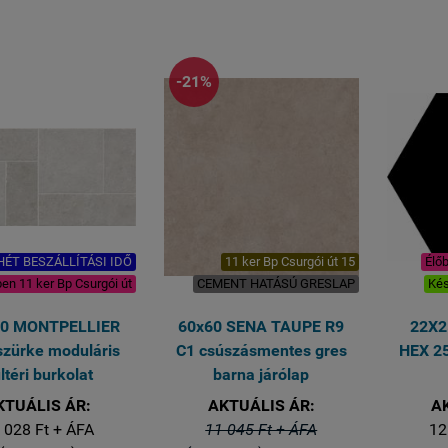
Felülete: matt mázas
falburkolására is
gresporcelán R9 C1
Felülete: matt mázas
csúszásmentes
gresporcelán R9 C1
Kérdés esetén állunk
csúszásmentes
rendelkezésére.
email:
rendeles@royalmozaik.hu
re
-21%
Kérdés esetén állunk
1 kiszerelés 2 lap azaz 1,62
ndelkezésére.
email:
rendeles@royalmozaik.hu
négyzetméter
1 kiszerelés 4 lap azaz 1,44
Lapméret: 90x90 cm
négyzetméter
VASTAGSÁG 8,5 mm
Lapméret: 60x60 cm
VASTAGSÁG 8,5 mm
 HÉT BESZÁLLÍTÁSI IDŐ
11 ker Bp Csurgói út 15
Élőb
ben 11 ker Bp Csurgói út
CEMENT HATÁSÚ GRESLAP
Kés
20 MONTPELLIER
60x60 SENA TAUPE R9
22X2
szürke moduláris
C1 csúszásmentes gres
HEX 25
ltéri burkolat
barna járólap
KTUÁLIS ÁR:
AKTUÁLIS ÁR:
A
 028 Ft + ÁFA
11 045 Ft + ÁFA
12