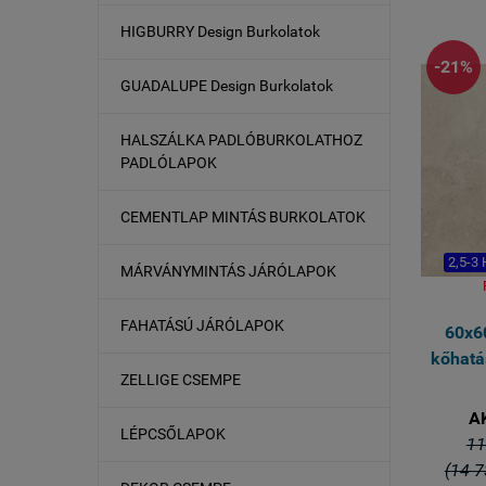
HIGBURRY Design Burkolatok
n
-21%
GUADALUPE Design Burkolatok
HALSZÁLKA PADLÓBURKOLATHOZ
PADLÓLAPOK
CEMENTLAP MINTÁS BURKOLATOK
2,5-3
MÁRVÁNYMINTÁS JÁRÓLAPOK
FAHATÁSÚ JÁRÓLAPOK
60x6
kőhatá
ZELLIGE CSEMPE
A
LÉPCSŐLAPOK
11
(14 7