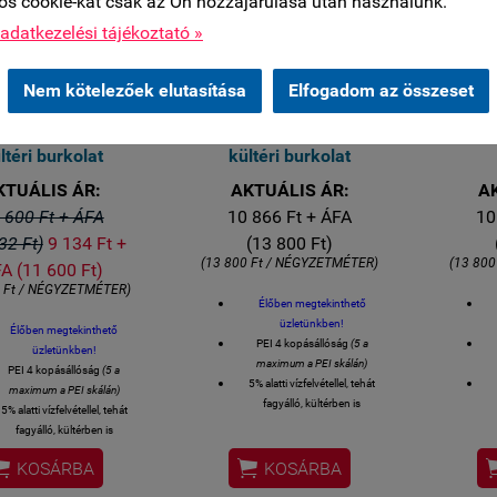
os cookie-kat csak az Ön hozzájárulása után használunk.
adatkezelési tájékoztató »
 HÉT BESZÁLLÍTÁSI IDŐ
2,5-3 HÉT BESZÁLLÍTÁSI IDŐ
2,5-3
ben 11 ker Bp Csurgói út
Élőben 11 ker Bp Csurgói út
Élőb
Nem kötelezőek elutasítása
Elfogadom az összeset
0 MONTPELLIER
90x90 MONTPELLIER
90x9
LA szürke matt
NATURAL Világos matt
marfil
ltéri burkolat
kültéri burkolat
KTUÁLIS ÁR:
AKTUÁLIS ÁR:
A
 600 Ft + ÁFA
10 866 Ft + ÁFA
10
32 Ft)
9 134 Ft +
(13 800 Ft)
(13 800 Ft / NÉGYZETMÉTER)
(13 800
A (11 600 Ft)
0 Ft / NÉGYZETMÉTER)
Élőben megtekinthető
üzletünkben!
Élőben megtekinthető
PEI 4 kopásállóság
(5 a
üzletünkben!
maximum a PEI skálán)
PEI 4 kopásállóság
(5 a
5% alatti vízfelvétellel, tehát
maximum a PEI skálán)
fagyálló, kültérben is
5% alatti vízfelvétellel, tehát
felhasználható
fagyálló, kültérben is
Felhasználható: LAKÓTEREK -
F
felhasználható


ÜZLETEK - ÉTTERMEK padló és
ÜZ
KOSÁRBA
KOSÁRBA
elhasználható: LAKÓTEREK -
falburkolására is
LETEK - ÉTTERMEK padló és