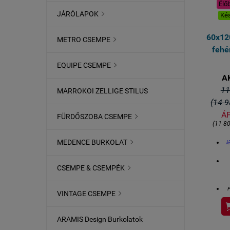
Élő
JÁRÓLAPOK

Kés
60x12
METRO CSEMPE

fehé
EQUIPE CSEMPE

A
11
MARROKOI ZELLIGE STILUS
(14 9
ÁF
FÜRDŐSZOBA CSEMPE

(11 80
MEDENCE BURKOLAT

l
CSEMPE & CSEMPÉK

F
VINTAGE CSEMPE

ARAMIS Design Burkolatok