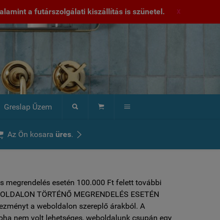
lamint a futárszolgálati kiszállítás is szünetel.
X
Greslap Űzem





Az Ön kosara
üres
.
s megrendelés esetén 100.000 Ft felett további
 ***WEBOLDALON TÖRTÉNŐ MEGRENDELÉS ESETÉN
vezményt a weboldalon szereplő árakból. A
soha nem volt lehetséges, weboldalunk csupán egy