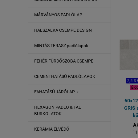
MÁRVÁNYOS PADLÓLAP
HALSZÁLKA CSEMPE DESIGN
re
MINTÁS TERASZ padlólapok
FEHÉR FÜRDŐSZOBA CSEMPE
CEMENTHATÁSÚ PADLÓLAPOK
2,5-3
Élő
FAHATÁSÚ JÁRÓLAP

60x1
HEXAGON PADLÓ & FAL
GRIS 
BURKOLATOK
kü
A
KERÁMIA ÉLVÉDŐ
11