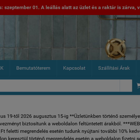
 szeptember 01. A leállás alatt az üzlet és a raktár is zárva, va
EK
Bemutatóterem
Kapcsolat
Szállítási Árak

ius 19-től 2026 augusztus 15-ig **Üzletünkben történő személye
vezményt biztosítunk a weboldalon feltüntetett árakból.
Ft feletti megrendelés esetén tudunk nyújtani további 10% ked
on keresztül történő megrendelés esetén a weboldalon fizetni 