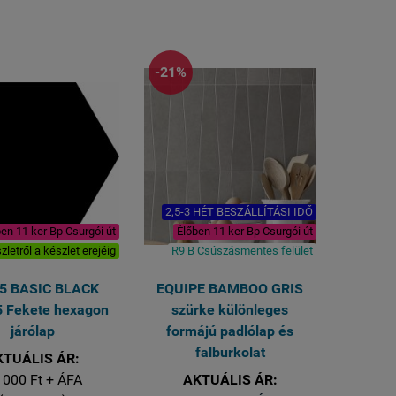
Felülete: matt mázas
Felülete: matt mázas
gresporcelán R9 C1
gresporcelán R9 C1
csúszásmentes
csúszásmentes
Kérdés esetén állunk
Kérdés esetén állunk
ndelkezésére.
email:
rendeles@royalmozaik.hu
rendelkezésére.
email:
rendeles@royalmozaik.hu
-21%
1 kiszerelés 2 lap azaz 1,62
1 kiszerelés 2 lap azaz 1,44
négyzetméter
négyzetméter (60x120 méret)
Lapméret: 90x90 cm
Lapméret: 60x120 cm ;
VASTAGSÁG 8,5 mm
vastagság 8 mm
2,5-3 HÉT BESZÁLLÍTÁSI IDŐ
en 11 ker Bp Csurgói út
Élőben 11 ker Bp Csurgói út
zletről a készlet erejéig
R9 B Csúszásmentes felület
5 BASIC BLACK
EQUIPE BAMBOO GRIS
 Fekete hexagon
szürke különleges
járólap
formájú padlólap és
falburkolat
KTUÁLIS ÁR:
 000 Ft + ÁFA
AKTUÁLIS ÁR: