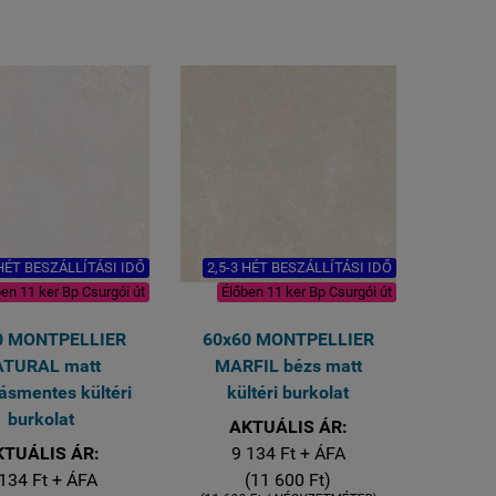
1 kiszerelés 2 lap azaz 1,62
ÜZLETEK - ÉTTERMEK padló és
négyzetméter
falburkolására is
ermészetesen fagyálló mint
Felülete: matt mázas
minden Greslap..
gresporcelán
R9 A
osztály
csúszásmentesség
1 kiszerelés 4 lap azaz 1,44
négyzetméter
Lapméret: 60x60 cm
VASTAGSÁG 8,5 mm
 HÉT BESZÁLLÍTÁSI IDŐ
2,5-3 HÉT BESZÁLLÍTÁSI IDŐ
en 11 ker Bp Csurgói út
Élőben 11 ker Bp Csurgói út
0 MONTPELLIER
60x60 MONTPELLIER
ATURAL matt
MARFIL bézs matt
ásmentes kültéri
kültéri burkolat
burkolat
AKTUÁLIS ÁR:
KTUÁLIS ÁR:
9 134 Ft + ÁFA
134 Ft + ÁFA
(11 600 Ft)