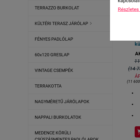
kapcsolat
TERRAZZO BURKOLAT
Részletes 
2,5-3
Élő
KÜLTÉRI TERASZ JÁRÓLAP

60x6
PER
FÉNYES PADLÓLAP
kü
A
60x120 GRESLAP
11
(14 7
VINTAGE CSEMPÉK
ÁF
(11 60
TERRAKOTTA
NAGYMÉRETŰ JÁRÓLAPOK
NAPPALI BURKOLATOK
MEDENCE KÖRÜLI
F
ÜZ
CSÚSZÁSMENTES PADLÓLAPOK