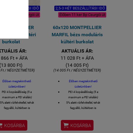
 HÉT BESZÁLLÍTÁSI IDŐ
2,5-3 HÉT BESZÁLLÍTÁSI IDŐ
en 11 ker Bp Csurgói út
Élőben 11 ker Bp Csurgói út
0 MONTPELLIER
60x120 MONTPELLIER
 bézs matt kültéri
MARFIL bézs moduláris
burkolat
kültéri burkolat
KTUÁLIS ÁR:
AKTUÁLIS ÁR:
 866 Ft + ÁFA
11 028 Ft + ÁFA
(13 800 Ft)
(14 005 Ft)
 Ft / NÉGYZETMÉTER)
(14 005 Ft / NÉGYZETMÉTER)
Élőben megtekinthető
Élőben megtekinthető
üzletünkben!
üzletünkben!
PEI 4 kopásállóság
(5 a
PEI 4 kopásállóság
(5 a
maximum a PEI skálán)
maximum a PEI skálán)
5% alatti vízfelvétellel, tehát
5% alatti vízfelvétellel, tehát
fagyálló, kültérben is
fagyálló, kültérben is
felhasználható
felhasználható
elhasználható: LAKÓTEREK -
Felhasználható: LAKÓTEREK -


LETEK - ÉTTERMEK padló és
ÜZLETEK - ÉTTERMEK padló és
KOSÁRBA
KOSÁRBA
falburkolására is
falburkolására is