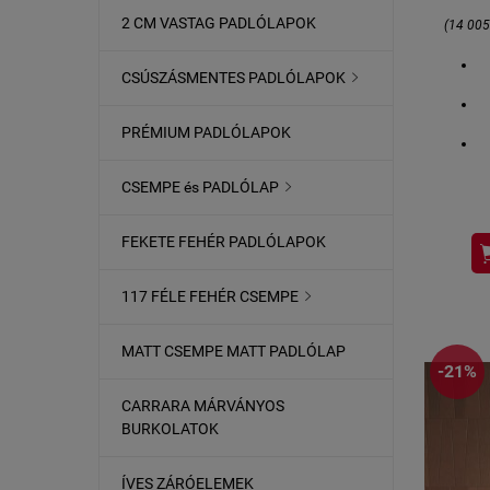
2 CM VASTAG PADLÓLAPOK
(14 00
CSÚSZÁSMENTES PADLÓLAPOK

PRÉMIUM PADLÓLAPOK
CSEMPE és PADLÓLAP

F
ÜZ
FEKETE FEHÉR PADLÓLAPOK
117 FÉLE FEHÉR CSEMPE

re
MATT CSEMPE MATT PADLÓLAP
-21%
n
CARRARA MÁRVÁNYOS
BURKOLATOK
ÍVES ZÁRÓELEMEK