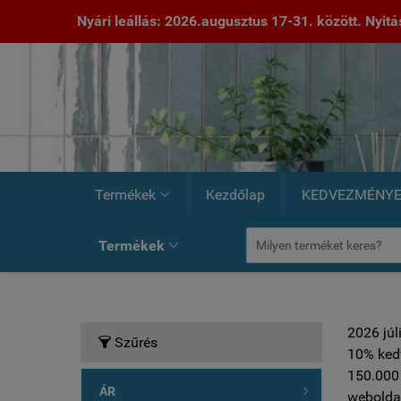
Nyári leállás: 2026.augusztus 17-31. között. Nyitás:
Termékek
Kezdőlap
KEDVEZMÉNY

Termékek

2026 júl
Szűrés

10% ked
150.000 
ÁR

weboldal