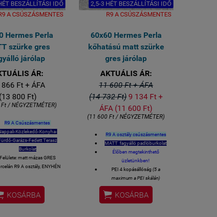
 HÉT BESZÁLLÍTÁSI IDŐ
2,5-3 HÉT BESZÁLLÍTÁSI IDŐ
R9 A CSÚSZÁSMENTES
R9 A CSÚSZÁSMENTES
0 Hermes Perla
60x60 Hermes Perla
T szürke gres
kőhatású matt szürke
gyálló járólap
gres járólap
KTUÁLIS ÁR:
AKTUÁLIS ÁR:
 866 Ft + ÁFA
11 600 Ft + ÁFA
(13 800 Ft)
(14 732 Ft)
9 134 Ft +
 Ft / NÉGYZETMÉTER)
ÁFA (11 600 Ft)
(11 600 Ft / NÉGYZETMÉTER)
R9 A Csúszásmentes
Nappali-Közlekedő-Konyha-
R9 A osztály csúszásmentes
Fürdő-Garázs-Fedett Terasz
MATT fagyálló padlóburkolat
Burkolat
Élőben megtekinthető
Felülete: matt mázas GRES
üzletünkben!
rcelán R9 A osztály, ENYHÉN
PEI 4 kopásállóság
(5 a
csúszásmentesség
maximum a PEI skálán)
Lézer-vágott azaz rektifikált
5% alatti vízfelvétellel, tehát


oldalélek
KOSÁRBA
KOSÁRBA
fagyálló, kültérben is
90 x90 cm lapméret
felhasználható
Vastagsága 8,5 mm
Felhasználható: LAKÓTEREK -