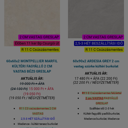
R11 C3
gresporcelán
csúszásmentes
1 kiszerelés 2 lap azaz 0,73
négyzetméter
Lapméret: 60x 60 cmés 2 cm
vastag
VASTAGSÁG 20 mm
2 CM VASTAG GRESLAP
2 CM VASTAG GRESLAP
Élőben 11 ker Bp Csurgói út
2,5-3 HÉT BESZÁLLÍTÁSI IDŐ
R 11 C Csúszásmentes
R 11 C Csúszásmentes
60x60x2 MONTPELLIER MARFIL
60x90x2 ARDESIA GREY 2 cm
KÜLTÉRI FAGYÁLLÓ 2 CM
vastag szürke kültéri burkolat
VASTAG BÉZS GRESLAP
AKTUÁLIS ÁR:
AKTUÁLIS ÁR:
17 480 Ft + ÁFA (22 200 Ft)
(22 200 Ft / NÉGYZETMÉTER)
19 000 Ft + ÁFA
(24 130 Ft)
15 000 Ft + ÁFA
R11 C
Csúszásmentes felülettel
(19 050 Ft)
(19 050 Ft / NÉGYZETMÉTER)
2 cm VASTAG
FAGYÁLLÓ
GRESLAP
R11 C3 csúszásmentes 2 CM
Szállítási idő 2-3 hét
VASTAG
Kültéri fagyálló padlóburkolat,
2,5-3 HÉT SZÁLLÍTÁSI IDŐ
Medence burkolat, Medence
Medence - kültéri terasz burkolat
körüli, Terasz burkolat