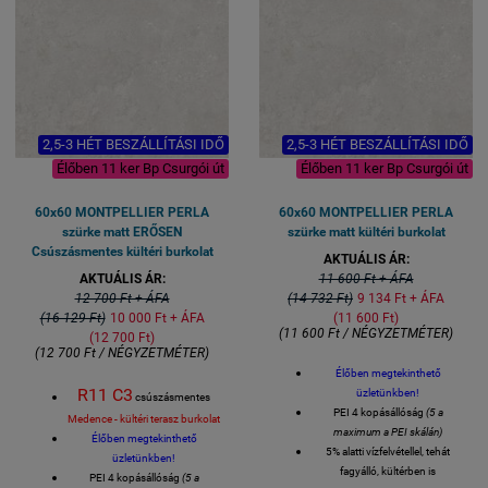
1 kiszerelés 4 lap azaz 1,44
1 kiszerelés 4 lap azaz 1,44
négyzetméter
négyzetméter
Lapméret: 60x60 cm
Lapméret: 60x60 cm
VASTAGSÁG 8,5 mm
VASTAGSÁG 8,5 mm
2,5-3 HÉT BESZÁLLÍTÁSI IDŐ
2,5-3 HÉT BESZÁLLÍTÁSI IDŐ
Élőben 11 ker Bp Csurgói út
Élőben 11 ker Bp Csurgói út
60x60 MONTPELLIER PERLA
60x60 MONTPELLIER PERLA
szürke matt ERŐSEN
szürke matt kültéri burkolat
Csúszásmentes kültéri burkolat
AKTUÁLIS ÁR:
AKTUÁLIS ÁR:
11 600 Ft + ÁFA
12 700 Ft + ÁFA
(14 732 Ft)
9 134 Ft + ÁFA
(16 129 Ft)
10 000 Ft + ÁFA
(11 600 Ft)
(11 600 Ft / NÉGYZETMÉTER)
(12 700 Ft)
(12 700 Ft / NÉGYZETMÉTER)
Élőben megtekinthető
R11 C3
üzletünkben!
csúszásmentes
PEI 4 kopásállóság
(5 a
Medence - kültéri terasz burkolat
maximum a PEI skálán)
Élőben megtekinthető
5% alatti vízfelvétellel, tehát
üzletünkben!
fagyálló, kültérben is
PEI 4 kopásállóság
(5 a