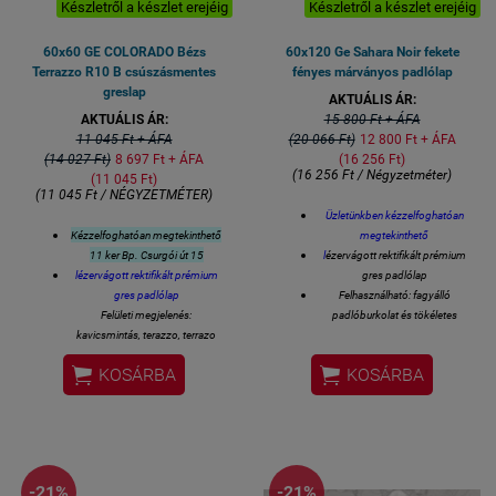
Készletről a készlet erejéig
Készletről a készlet erejéig
60x60 GE COLORADO Bézs
60x120 Ge Sahara Noir fekete
Terrazzo R10 B csúszásmentes
fényes márványos padlólap
greslap
AKTUÁLIS ÁR:
AKTUÁLIS ÁR:
15 800 Ft + ÁFA
11 045 Ft + ÁFA
(20 066 Ft)
12 800 Ft + ÁFA
(14 027 Ft)
8 697 Ft + ÁFA
(16 256 Ft)
(16 256 Ft / Négyzetméter)
(11 045 Ft)
(11 045 Ft / NÉGYZETMÉTER)
Üzletünkben kézzelfoghatóan
Kézzelfoghatóan megtekinthető
megtekinthető
11 ker Bp. Csurgói út 15
l
ézervágott rektifikált prémium
lézervágott rektifikált prémium
gres padlólap
gres padlólap
Felhasználható: fagyálló
Felületi megjelenés:
padlóburkolat és tökéletes
kavicsmintás, terazzo, terrazo
falburkolat
Burkolat megnevezés: greslap,
Felülete: matt mázas fényes


KOSÁRBA
KOSÁRBA
padlóburkolat, járólap,
polirozott gresporcelán
univerzális padló és falburkolat is
Lézer-vágott azaz rektifikált
oldalélek
Felhasználási helyek: kültér-beltér,
60x120 cm lapméret
fürdőszoba, nappali, terasz,
Vastagsága 8 mm
közlekedő, medence wellness tér
Felhasználható: kültéri fagyálló
1 kiszerelés 2 lap azaz 1,44
-21%
-21%
padlóburkolat, medence köré,
négyzetméter (60x120 méret)