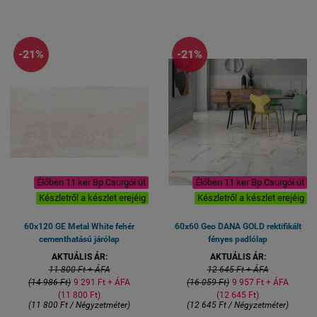
ÜZLETEK - ÉTTERMEK padló és
30x60 cm; vastagság: 8 mm
falburkolására is
1 kiszerelés 6 lap azaz 1,08
Felülete:
matt
mázas
négyzetméter
gresporcelán
-21%
-21%
R10 csúszásmentes
1 kiszerelés 2 lap azaz 1,44
négyzetméter (60x120 méret)
Lapméret: 60x120 cm ;
vastagság 8 mm
Élőben 11 ker Bp Csurgói út
Élőben 11 ker Bp Csurgói út
Készletről a készlet erejéig
Készletről a készlet erejéig
60x120 GE Metal White fehér
60x60 Geo DANA GOLD rektifikált
cementhatású járólap
fényes padlólap
AKTUÁLIS ÁR:
AKTUÁLIS ÁR:
11 800 Ft + ÁFA
12 645 Ft + ÁFA
(14 986 Ft)
9 291 Ft + ÁFA
(16 059 Ft)
9 957 Ft + ÁFA
(11 800 Ft)
(12 645 Ft)
(11 800 Ft / Négyzetméter)
(12 645 Ft / Négyzetméter)