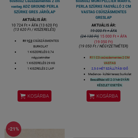
60x60x2 Csúszásmentes 2 cm
60x60x2 MONTPELLIER MARFIL
vastag ADZ GROUND PERLA
PERLA SZÜRKE FAGYÁLLÓ 2 CM
SZÜRKE GRES JÁRÓLAP
VASTAG CSÚSZÁSMENTES
GRESLAP
AKTUÁLIS ÁR:
10 724 Ft + ÁFA (13 620 Ft)
AKTUÁLIS ÁR:
(13 620 Ft / KISZERELÉS)
19 000 Ft + ÁFA
(24 130 Ft)
15 000 Ft + ÁFA
R11
C3
CSÚSZÁSMENTES
(19 050 Ft)
(19 050 Ft / NÉGYZETMÉTER)
BURKOLAT
1 KISZERELÉS 0,74
négyzetméter
R11 C3 csúszásmentes 2 CM
1 KISZERELÉS 29 KG
VASTAG
1 KISZRELÉS 2 LAP
2,5-3 HÉT SZÁLLÍTÁSI IDŐ
1 LAP MÉRETE: 60X60 cm
Medence - kültéri terasz burkolat
VASTAGSÁG: 2 CM
Beszállítási idő 2-3 hét GYÁRI
ALAPANYAG: GRES
KÉSZLET ESETÉN.
2,5-3 HÉT SZÁLLÍTÁSI IDŐ
PEI 4 kopásállóság
(5 a


KOSÁRBA
KOSÁRBA
KÜLTÉRI FAGYÁLLÓ BURKOLAT
maximum a PEI skálán)
TERASZ BURKOLAT
5% alatti vízfelvétellel, tehát
MEDENCE KÖRÉ
fagyálló, kültérben is
KOCSIBEÁLLÓ BURKOLAT
felhasználható
Felhasználható: kültéri terasz
burkolat, medence körüli
-21%
padlóburkolat
Felülete: matt mázas