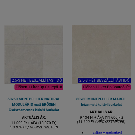
felhasználható
falburkolására is
Felhasználható: LAKÓTEREK -
Felülete: matt mázas
ÜZLETEK - ÉTTERMEK padló és
gresporcelán R9 C1
falburkolására is
csúszásmentes
Felülete: matt mázas
Kérdés esetén állunk
R11 C3
gresporcelán
rendelkezésére.
email:
rendeles@royalmozaik.hu
csúszásmentes
1 kiszerelés 4 lap azaz 1,44
1 kiszerelés 4 lap azaz 1,44
négyzetméter
négyzetméter
Lapméret: 60x60 cm
Lapméret: 60x60 cm
VASTAGSÁG 8,5 mm
VASTAGSÁG 8,5 mm
2,5-3 HÉT BESZÁLLÍTÁSI IDŐ
2,5-3 HÉT BESZÁLLÍTÁSI IDŐ
Élőben 11 ker Bp Csurgói út
Élőben 11 ker Bp Csurgói út
60x60 MONTPELLIER NATURAL
60x60 MONTPELLIER MARFIL
MODULÁRIS matt ERŐSEN
bézs matt kültéri burkolat
Csúszásmentes kültéri burkolat
AKTUÁLIS ÁR:
AKTUÁLIS ÁR:
9 134 Ft + ÁFA (11 600 Ft)
(11 600 Ft / NÉGYZETMÉTER)
11 000 Ft + ÁFA (13 970 Ft)
(13 970 Ft / NÉGYZETMÉTER)
Élőben megtekinthető