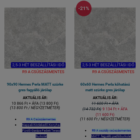
Természetesen fagyálló mint
-21%
minden Greslap..
2,5-3 HÉT BESZÁLLÍTÁSI IDŐ
2,5-3 HÉT BESZÁLLÍTÁSI IDŐ
R9 A CSÚSZÁSMENTES
R9 A CSÚSZÁSMENTES
90x90 Hermes Perla MATT szürke
60x60 Hermes Perla kőhatású
gres fagyálló járólap
matt szürke gres járólap
AKTUÁLIS ÁR:
AKTUÁLIS ÁR:
10 866 Ft + ÁFA (13 800 Ft)
11 600 Ft + ÁFA
(13 800 Ft / NÉGYZETMÉTER)
(14 732 Ft)
9 134 Ft + ÁFA
(11 600 Ft)
(11 600 Ft / NÉGYZETMÉTER)
R9 A Csúszásmentes
Nappali-Közlekedő-Konyha-
Fürdő-Garázs-Fedett Terasz
R9 A osztály csúszásmentes
Burkolat
MATT fagyálló padlóburkolat