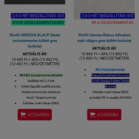
2,5-3 HÉT BESZÁLLÍTÁSI IDŐ
2,5-3 HÉT BESZÁLLÍTÁSI IDŐ
R10 B CSÚSZÁSMENTESSÉG
R9 A CSÚSZÁSMENTES
30x60 ARDESIA BLACK fekete
90x90 Hermes Blanco kőhatású
csúszásmentes kültéri gres
matt világos gres kültéri burkolat
burkolat
AKTUÁLIS ÁR:
AKTUÁLIS ÁR:
10 866 Ft + ÁFA (13 800 Ft)
(13 800 Ft / NÉGYZETMÉTER)
10 600 Ft + ÁFA (13 462 Ft)
(13 462 Ft / NÉGYZETMÉTER)
R9 A Csúszásmentes
R10 B
Csúszásmentes felülettel
Nappali-Közlekedő-Konyha-
Szállítási idő 2-3 hét
Fürdő-Garázs-Fedett Terasz
Kültéri fagyálló padlóburkolat,
Burkolat
Medence burkolat, Medence
Felülete: matt mázas GRES
körüli, Terasz burkolat
porcelán R9 A osztály, ENYHÉN
Felülete: matt mázas GRES
csúszásmentesség
porcelán R10 B csúszásmentes
Lézer-vágott azaz rektifikált


KOSÁRBA
KOSÁRBA
Lézer-vágott azaz rektifikált
oldalélek
oldalélek
90 x90 cm lapméret
30x60 cm; vastagság: 8 mm
Vastagsága 8,5 mm
1 kiszerelés 6 lap azaz 1,08
1 kiszerelés 2 lap azaz 1,62
négyzetméter
négyzetméter