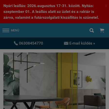
Nyári leállás: 2026.augusztus 17-31. között. Nyitás:
X
szeptember 01. A leállás alatt az üzlet és a raktár is
zárva, valamint a futárszolgálati kiszállítás is szünetel.


MENÜ


06308454770
E-mail küldés »