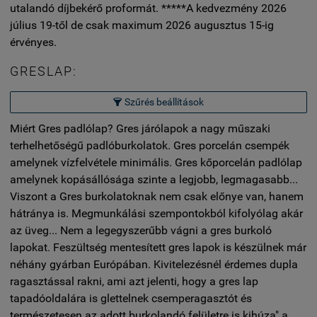
utalandó díjbekérő proformát. *****A kedvezmény 2026
július 19-től de csak maximum 2026 augusztus 15-ig
érvényes.
GRESLAP:
Szűrés beállítások

Miért Gres padlólap? Gres járólapok a nagy műszaki
terhelhetőségű padlóburkolatok. Gres porcelán csempék
amelynek vízfelvétele minimális. Gres kőporcelán padlólap
amelynek kopásállósága szinte a legjobb, legmagasabb...
Viszont a Gres burkolatoknak nem csak előnye van, hanem
hátránya is. Megmunkálási szempontokból kifolyólag akár
az üveg... Nem a legegyszerűbb vágni a gres burkoló
lapokat. Feszültség mentesített gres lapok is készülnek már
néhány gyárban Európában. Kivitelezésnél érdemes dupla
ragasztással rakni, ami azt jelenti, hogy a gres lap
tapadóoldalára is glettelnek csemperagasztót és
természetesen az adott burkolandó felületre is kihúza" a