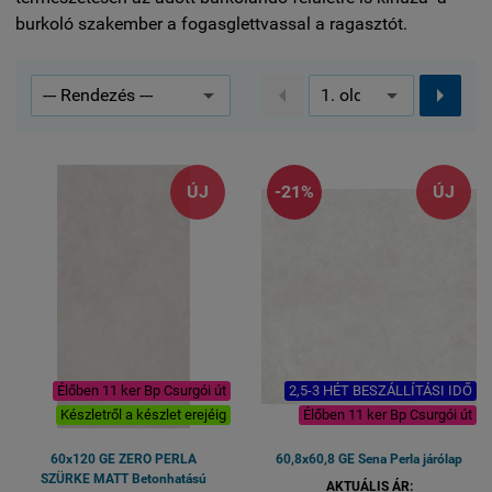
burkoló szakember a fogasglettvassal a ragasztót.


ÚJ
-21%
ÚJ
Élőben 11 ker Bp Csurgói út
2,5-3 HÉT BESZÁLLÍTÁSI IDŐ
Készletről a készlet erejéig
Élőben 11 ker Bp Csurgói út
60x120 GE ZERO PERLA
60,8x60,8 GE Sena Perla járólap
SZÜRKE MATT Betonhatású
AKTUÁLIS ÁR: