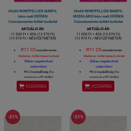
60x60 MONTPELLIER MARFIL
60x60 MONTPELLIER MARFIL
bézs matt ERŐSEN
MODULÁRIS bézs matt ERŐSEN
Csúszásmentes kültéri burkolat
Csúszásmentes kültéri burkolat
AKTUÁLIS ÁR:
AKTUÁLIS ÁR:
11 000 Ft + ÁFA (13 970 Ft)
11 000 Ft + ÁFA (13 970 Ft)
(13 970 Ft / NÉGYZETMÉTER)
(13 970 Ft / NÉGYZETMÉTER)
R11 C3
R11 C3
csúszásmentes
csúszásmentes
Medence - kültéri terasz burkolat
Medence - kültéri terasz burkolat
Élőben megtekinthető
Élőben megtekinthető
üzletünkben!
üzletünkben!
PEI 4 kopásállóság
(5 a
PEI 4 kopásállóság
(5 a
maximum a PEI skálán)
maximum a PEI skálán)
5% alatti vízfelvétellel, tehát
5% alatti vízfelvétellel, tehát


KOSÁRBA
KOSÁRBA
fagyálló, kültérben is
fagyálló, kültérben is
felhasználható
felhasználható
Felhasználható: LAKÓTEREK -
Felhasználható: LAKÓTEREK -
ÜZLETEK - ÉTTERMEK padló és
ÜZLETEK - ÉTTERMEK padló és
falburkolására is
falburkolására is
Felülete: matt mázas
Felülete: matt mázas
-21%
-21%
R11 C3
R11 C3
gresporcelán
gresporcelán
csúszásmentes
csúszásmentes