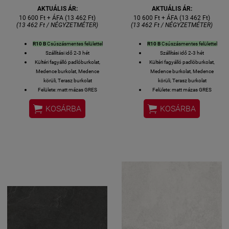
AKTUÁLIS ÁR:
AKTUÁLIS ÁR:
10 600 Ft + ÁFA (13 462 Ft)
10 600 Ft + ÁFA (13 462 Ft)
(13 462 Ft / NÉGYZETMÉTER)
(13 462 Ft / NÉGYZETMÉTER)
R10 B
Csúszásmentes felülettel
R10 B
Csúszásmentes felülettel
Szállítási idő 2-3 hét
Szállítási idő 2-3 hét
Kültéri fagyálló padlóburkolat,
Kültéri fagyálló padlóburkolat,
Medence burkolat, Medence
Medence burkolat, Medence
körüli, Terasz burkolat
körüli, Terasz burkolat
Felülete: matt mázas GRES
Felülete: matt mázas GRES
porcelán R10 B csúszásmentes
porcelán R10 B csúszásmentes


KOSÁRBA
KOSÁRBA
Lézer-vágott azaz rektifikált
Lézer-vágott azaz rektifikált
oldalélek
oldalélek
30x60 cm; vastagság: 8 mm
30x60 cm; vastagság: 8 mm
1 kiszerelés 6 lap azaz 1,08
1 kiszerelés 6 lap azaz 1,08
négyzetméter
négyzetméter