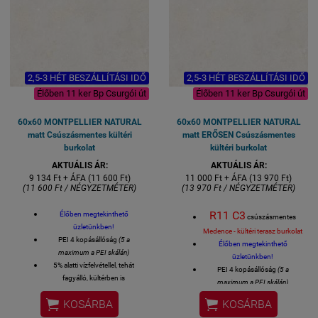
Lapméret: 60x60 cm
Lapméret: 60x60 cm
VASTAGSÁG 8,5 mm
VASTAGSÁG 8,5 mm
2,5-3 HÉT BESZÁLLÍTÁSI IDŐ
2,5-3 HÉT BESZÁLLÍTÁSI IDŐ
Élőben 11 ker Bp Csurgói út
Élőben 11 ker Bp Csurgói út
60x60 MONTPELLIER NATURAL
60x60 MONTPELLIER NATURAL
matt Csúszásmentes kültéri
matt ERŐSEN Csúszásmentes
burkolat
kültéri burkolat
AKTUÁLIS ÁR:
AKTUÁLIS ÁR:
9 134 Ft + ÁFA (11 600 Ft)
11 000 Ft + ÁFA (13 970 Ft)
(11 600 Ft / NÉGYZETMÉTER)
(13 970 Ft / NÉGYZETMÉTER)
R11 C3
Élőben megtekinthető
csúszásmentes
üzletünkben!
Medence - kültéri terasz burkolat
PEI 4 kopásállóság
(5 a
Élőben megtekinthető
maximum a PEI skálán)
üzletünkben!
5% alatti vízfelvétellel, tehát
PEI 4 kopásállóság
(5 a
fagyálló, kültérben is
maximum a PEI skálán)
felhasználható
5% alatti vízfelvétellel, tehát


KOSÁRBA
KOSÁRBA
Felhasználható: LAKÓTEREK -
fagyálló, kültérben is
ÜZLETEK - ÉTTERMEK padló és