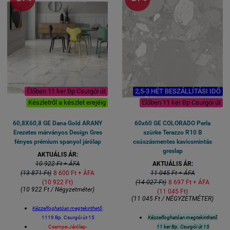
teraszra és erkélyre, lépcsőre,
feljáróra
Felülete: matt mázas porcelán
R10 B csúszásmentesség
Lézer-vágott azaz rektifikált
oldalélek
Vastagsága 8 mm
1 kiszerelés 4 lap azaz 1,44
négyzetméter (60x60 méret)
Élőben 11 ker Bp Csurgói út
2,5-3 HÉT BESZÁLLÍTÁSI IDŐ
Készletről a készlet erejéig
Élőben 11 ker Bp Csurgói út
60,8X60,8 GE Dana Gold ARANY
60x60 GE COLORADO Perla
Erezetes márványos Design Gres
szürke Terazzo R10 B
fényes prémium spanyol járólap
csúszásmentes kavicsmintás
greslap
AKTUÁLIS ÁR:
10 922 Ft + ÁFA
AKTUÁLIS ÁR:
(13 871 Ft)
8 600 Ft + ÁFA
11 045 Ft + ÁFA
(10 922 Ft)
(14 027 Ft)
8 697 Ft + ÁFA
(10 922 Ft / Négyzetméter)
(11 045 Ft)
(11 045 Ft / NÉGYZETMÉTER)
Kézzelfoghatóan megtekinthető
:
1119 Bp. Csurgói út 15
Kézzelfoghatóan megtekinthető
Csempe-Járólap-
11 ker Bp. Csurgói út 15