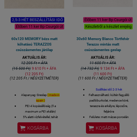
Ajánlott szintező: csak a
csavaros
Ajánlott
2,5-3 HÉT BESZÁLLÍTÁSI IDŐ
Élőben 11 ker Bp Csurgói út
segédanyagrendszer
házhoz-szállítva: Litokol
Élőben 11 ker Bp Csurgói út
Készletről a készlet erejéig
Maradt
kérdése?
rendeles@royalmoza
60x120 MEMORY bézs matt
30x60 Memory Blanco Törtfehér
1 kiszerelés 4 lap azaz
kőhatású TERAZZOS
Terazzo mintás matt
1,48 négyzetméter
csúszásmentes járólap
csúszásmentes geslap
(60,8x60,8 méret)
AKTUÁLIS ÁR:
AKTUÁLIS ÁR:
9 mm vastag
12 205 Ft + ÁFA
11 600 Ft + ÁFA
(15 500 Ft)
9 610 Ft + ÁFA
(14 732 Ft)
9 134 Ft + ÁFA
(12 205 Ft)
(11 600 Ft)
(12 205 Ft / NÉGYZETMÉTER)
(11 600 Ft / NÉGYZETMÉTER)
Szállítási idő 2-3 hét
Alapanyag: Greslap
( made in
Felhasználható: kültéri fagyálló
spain )
padlóburkolat, medence köré,
PEI 4 kopásállóság
(5 a
teraszra és erkélyre, lépcsőre,
maximum a PEI skálán)
feljáróra
5% alatti vízfelvétellel, tehát
Felülete: matt mázas porcelán
fagyálló, kültérben is
R10 csúszásmentesség


KOSÁRBA
KOSÁRBA
felhasználható
Lézer-vágott azaz rektifikált
Felhasználható: LAKÓTEREK -
oldalélek