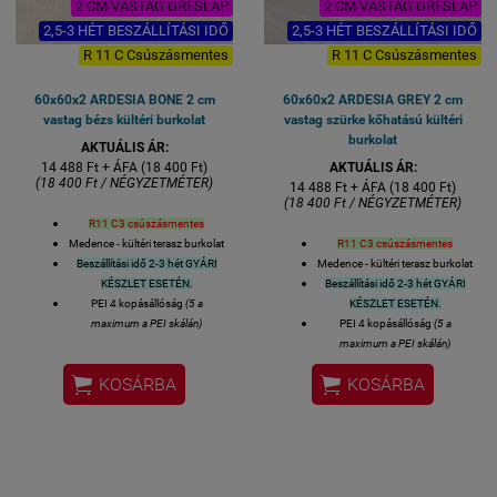
2 CM VASTAG GRESLAP
2 CM VASTAG GRESLAP
2,5-3 HÉT BESZÁLLÍTÁSI IDŐ
2,5-3 HÉT BESZÁLLÍTÁSI IDŐ
R 11 C Csúszásmentes
R 11 C Csúszásmentes
60x60x2 ARDESIA BONE 2 cm
60x60x2 ARDESIA GREY 2 cm
vastag bézs kültéri burkolat
vastag szürke kőhatású kültéri
burkolat
AKTUÁLIS ÁR:
14 488 Ft + ÁFA (18 400 Ft)
AKTUÁLIS ÁR:
(18 400 Ft / NÉGYZETMÉTER)
14 488 Ft + ÁFA (18 400 Ft)
(18 400 Ft / NÉGYZETMÉTER)
R11 C3 csúszásmentes
Medence - kültéri terasz burkolat
R11 C3 csúszásmentes
Beszállítási idő 2-3 hét GYÁRI
Medence - kültéri terasz burkolat
KÉSZLET ESETÉN.
Beszállítási idő 2-3 hét GYÁRI
PEI 4 kopásállóság
(5 a
KÉSZLET ESETÉN.
maximum a PEI skálán)
PEI 4 kopásállóság
(5 a
5% alatti vízfelvétellel, tehát
maximum a PEI skálán)
fagyálló, kültérben is
5% alatti vízfelvétellel, tehát


KOSÁRBA
KOSÁRBA
felhasználható
fagyálló, kültérben is
Felhasználható: kültéri terasz
felhasználható
burkolat, medence körüli
Felhasználható: kültéri terasz
padlóburkolat
burkolat, medence körüli
Felülete: matt mázas
padlóburkolat
R11 C3
Felülete: matt mázas
gresporcelán