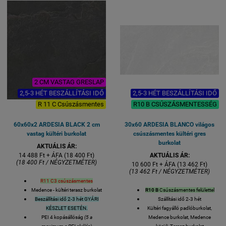
R11 C3
gresporcelán
csúszásmentes
1 kiszerelés 2 lap azaz 0,73
csúszásmentes
négyzetméter
1 kiszerelés 2 lap azaz 0,73
Lapméret: 60x 60 cmés 2 cm
négyzetméter
vastag
Lapméret: 60x 60 cmés 2 cm
VASTAGSÁG 20 mm
vastag
VASTAGSÁG 20 mm
2 CM VASTAG GRESLAP
2,5-3 HÉT BESZÁLLÍTÁSI IDŐ
2,5-3 HÉT BESZÁLLÍTÁSI IDŐ
R 11 C Csúszásmentes
R10 B CSÚSZÁSMENTESSÉG
60x60x2 ARDESIA BLACK 2 cm
30x60 ARDESIA BLANCO világos
vastag kültéri burkolat
csúszásmentes kültéri gres
burkolat
AKTUÁLIS ÁR:
14 488 Ft + ÁFA (18 400 Ft)
AKTUÁLIS ÁR:
(18 400 Ft / NÉGYZETMÉTER)
10 600 Ft + ÁFA (13 462 Ft)
(13 462 Ft / NÉGYZETMÉTER)
R11 C3 csúszásmentes
Medence - kültéri terasz burkolat
R10 B
Csúszásmentes felülettel
Beszállítási idő 2-3 hét GYÁRI
Szállítási idő 2-3 hét
KÉSZLET ESETÉN.
Kültéri fagyálló padlóburkolat,
PEI 4 kopásállóság
(5 a
Medence burkolat, Medence