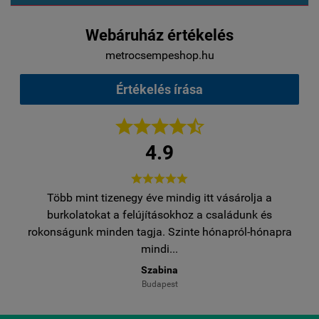
Webáruház értékelés
metrocsempeshop.hu
Értékelés írása





4.9





Több mint tizenegy éve mindig itt vásárolja a
egy
burkolatokat a felújításokhoz a családunk és
..
rokonságunk minden tagja. Szinte hónapról-hónapra
ro
mindi...
Szabina
Budapest