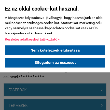
Ez az oldal cookie-kat használ.
Jelenleg nincsenek kérdések ehhez a termékhez.
A böngészés folytatásával jóváhagyja, hogy használjunk az oldal
működéséhez szükséges cookie-kat. Statisztikai, marketing célú
vagy személyre szabással kapcsolatos cookie-kat csak az Ön
Kérdés küldése
hozzájárulása után használunk.
Részletes adatkezelési tájékoztató »
***********A készleten nem lévő termékeknél a 2026.július
Nem kötelezőek elutasítása
29-éig leadott rendelések esetében tudjuk biztosítani a nyári
leállás előtti átadást. Nyári leállás: 2026.augusztus 17-31.
Elfogadom az összeset
között. Nyitás: szeptember 01. A leállás alatt az üzlet és a
raktár is zárva, valamint a futárszolgálati kiszállítás is
szünetel.***************
FACEBOOK

TERMÉKEK
