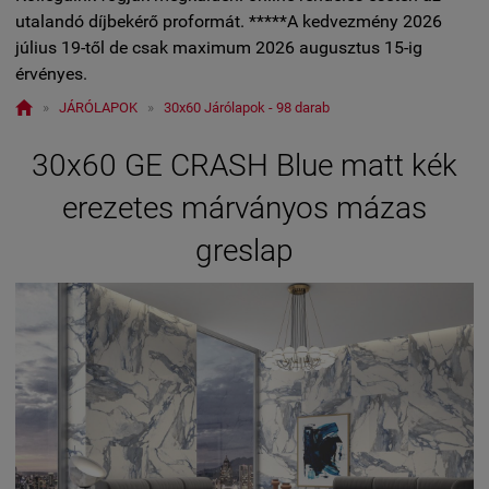
utalandó díjbekérő proformát. *****A kedvezmény 2026
július 19-től de csak maximum 2026 augusztus 15-ig
érvényes.

»
JÁRÓLAPOK
»
30x60 Járólapok - 98 darab
30x60 GE CRASH Blue matt kék
erezetes márványos mázas
greslap