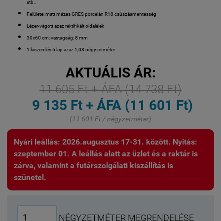
stb..
Felülete: matt mázas GRES porcelán R10 csúszásmentesség
Lézer-vágott azaz rektifikált oldalélek
30x60 cm; vastagság: 8 mm
1 kiszerelés 6 lap azaz 1,08 négyzetméter
AKTUÁLIS ÁR:
11 605 Ft + ÁFA (14 738 Ft)
9 135 Ft + ÁFA (11 601 Ft)
(11 601 Ft / négyzetméter)
Nyári leállás: 2026.augusztus 17-31. között. Nyitás:
szeptember 01. A leállás alatt az üzlet és a raktár is
zárva, valamint a futárszolgálati kiszállítás is
szünetel.
NÉGYZETMÉTER MEGRENDELÉSE