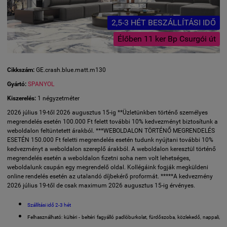
2,5-3 HÉT BESZÁLLÍTÁSI IDŐ
Élőben 11 ker Bp Csurgói út
Cikkszám:
GE.crash.blue.matt.m130
Gyártó:
SPANYOL
Kiszerelés:
1 négyzetméter
2026 július 19-től 2026 augusztus 15-ig **Üzletünkben történő személyes
megrendelés esetén 100.000 Ft felett további 10% kedvezményt biztosítunk a
weboldalon feltüntetett árakból. ***WEBOLDALON TÖRTÉNŐ MEGRENDELÉS
ESETÉN 150.000 Ft feletti megrendelés esetén tudunk nyújtani további 10%
kedvezményt a weboldalon szereplő árakból. A weboldalon keresztül történő
megrendelés esetén a weboldalon fizetni soha nem volt lehetséges,
weboldalunk csupán egy megrendelő oldal. Kollégáink fogják megküldeni
online rendelés esetén az utalandó díjbekérő proformát. *****A kedvezmény
2026 július 19-től de csak maximum 2026 augusztus 15-ig érvényes.
Szállítási idő 2-3 hét
Felhasználható: kültéri - beltéri fagyálló padlóburkolat, fürdőszoba, közlekedő, nappali,