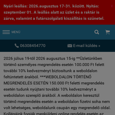
Nyári leállás: 2026.augusztus 17-31. között. Nyitás:
X
szeptember 01. A leállás alatt az üzlet és a raktár is
zárva, valamint a futárszolgálati kiszállítás is szünetel.


MENÜ


06308454770
E-mail küldés »
2026 július 19-től 2026 augusztus 15-ig **Üzletünkben
történő személyes megrendelés esetén 100.000 Ft felett
további 10% kedvezményt biztosítunk a weboldalon
feltüntetett árakból. ***WEBOLDALON TÖRTÉNŐ
MEGRENDELÉS ESETÉN 150.000 Ft feletti megrendelés
esetén tudunk nyújtani további 10% kedvezményt a
weboldalon szereplő árakból. A weboldalon keresztül
történő megrendelés esetén a weboldalon fizetni soha nem
volt lehetséges, weboldalunk csupán egy megrendelő oldal.
Kollégáink fogják megküldeni online rendelés esetén az