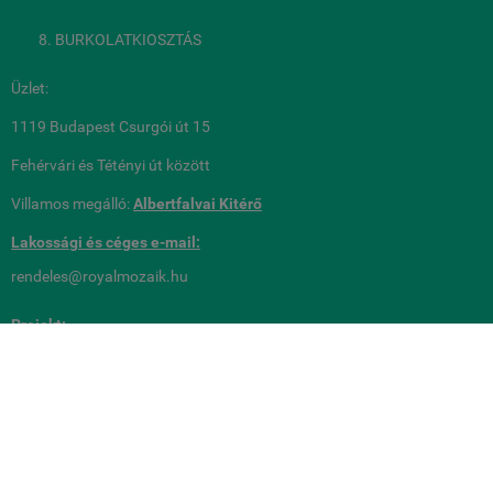
BURKOLATKIOSZTÁS
Üzlet:
1119 Budapest Csurgói út 15
Fehérvári és Tétényi út között
Villamos megálló:
Albertfalvai Kitérő
Lakossági és céges
e-mail:
rendeles@royalmozaik.hu
Projekt:
royalmozaik@royalmozaik.hu
metrocsempeshop.hu -
Royalmozaik Pool & Home Kft
-
ÁSZF
-
Adatkezelési
tájékoztató