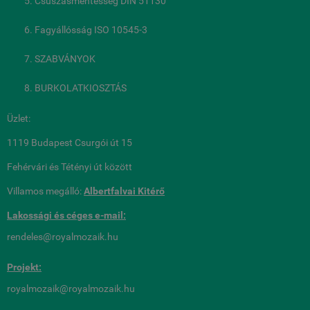
Csúszásmentesség DIN 51130
Fagyállósság ISO 10545-3
SZABVÁNYOK
BURKOLATKIOSZTÁS
Üzlet:
1119 Budapest Csurgói út 15
Fehérvári és Tétényi út között
Villamos megálló:
Albertfalvai Kitérő
Lakossági és céges
e-mail:
rendeles@royalmozaik.hu
Projekt:
royalmozaik@royalmozaik.hu