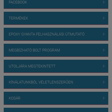
FACEBOOK

TERMÉKEK

EPOXY GYANTA FELHASZNÁLÁSI ÚTMUTATÓ

MEGBÍZHATÓ BOLT PROGRAM

UTOLJÁRA MEGTEKINTETT

KÍNÁLATUNKBÓL VÉLETLENSZERŰEN

KOSÁR
