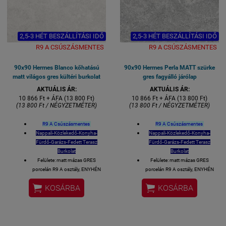
2,5-3 HÉT BESZÁLLÍTÁSI IDŐ
2,5-3 HÉT BESZÁLLÍTÁSI IDŐ
R9 A CSÚSZÁSMENTES
R9 A CSÚSZÁSMENTES
90x90 Hermes Blanco kőhatású
90x90 Hermes Perla MATT szürke
matt világos gres kültéri burkolat
gres fagyálló járólap
AKTUÁLIS ÁR:
AKTUÁLIS ÁR:
10 866 Ft + ÁFA (13 800 Ft)
10 866 Ft + ÁFA (13 800 Ft)
(13 800 Ft / NÉGYZETMÉTER)
(13 800 Ft / NÉGYZETMÉTER)
R9 A Csúszásmentes
R9 A Csúszásmentes
Nappali-Közlekedő-Konyha-
Nappali-Közlekedő-Konyha-
Fürdő-Garázs-Fedett Terasz
Fürdő-Garázs-Fedett Terasz
Burkolat
Burkolat
Felülete: matt mázas GRES
Felülete: matt mázas GRES
porcelán R9 A osztály, ENYHÉN
porcelán R9 A osztály, ENYHÉN
csúszásmentesség
csúszásmentesség


KOSÁRBA
KOSÁRBA
Lézer-vágott azaz rektifikált
Lézer-vágott azaz rektifikált
oldalélek
oldalélek
90 x90 cm lapméret
90 x90 cm lapméret
Vastagsága 8,5 mm
Vastagsága 8,5 mm
1 kiszerelés 2 lap azaz 1,62
1 kiszerelés 2 lap azaz 1,62