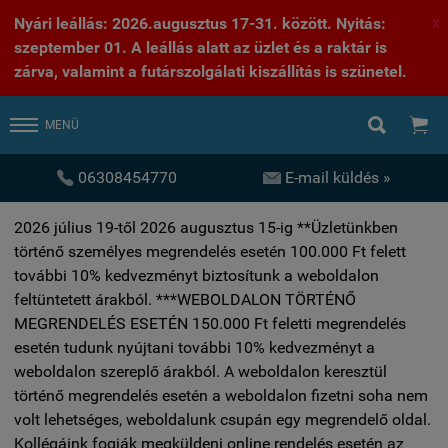
Nyári leállás: 2026.augusztus 17-31. között. Nyitás:
X
szeptember 01. A leállás alatt az üzlet és a raktár is
zárva, valamint a futárszolgálati kiszállítás is szünetel.


MENÜ


06308454770
E-mail küldés »
2026 július 19-től 2026 augusztus 15-ig **Üzletünkben
történő személyes megrendelés esetén 100.000 Ft felett
további 10% kedvezményt biztosítunk a weboldalon
feltüntetett árakból. ***WEBOLDALON TÖRTÉNŐ
MEGRENDELÉS ESETÉN 150.000 Ft feletti megrendelés
esetén tudunk nyújtani további 10% kedvezményt a
weboldalon szereplő árakból. A weboldalon keresztül
történő megrendelés esetén a weboldalon fizetni soha nem
volt lehetséges, weboldalunk csupán egy megrendelő oldal.
Kollégáink fogják megküldeni online rendelés esetén az