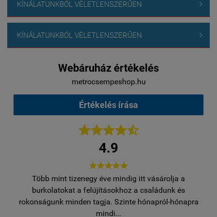
KÍNÁLATUNKBÓL VÉLETLENSZERŰEN

KÍNÁLATUNKBÓL VÉLETLENSZERŰEN

Webáruház értékelés
metrocsempeshop.hu
Értékelés írása





4.9





 tizenegy éve mindig itt vásárolja a
Több mint tizeneg
kat a felújításokhoz a családunk és
burkolatokat a fe
minden tagja. Szinte hónapról-hónapra
rokonságunk minden t
mindi...