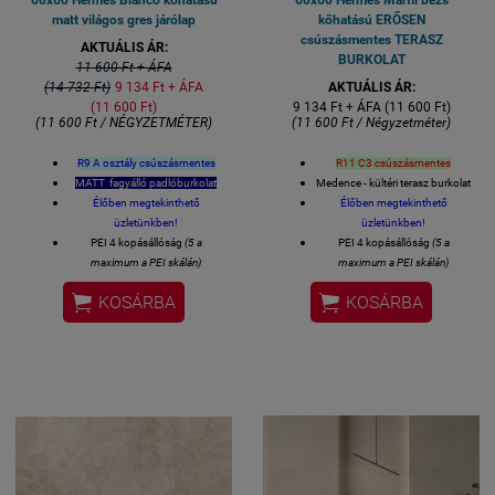
matt világos gres járólap
kőhatású ERŐSEN
csúszásmentes TERASZ
AKTUÁLIS ÁR:
BURKOLAT
11 600 Ft + ÁFA
(14 732 Ft)
9 134 Ft + ÁFA
AKTUÁLIS ÁR:
(11 600 Ft)
9 134 Ft + ÁFA (11 600 Ft)
(11 600 Ft / NÉGYZETMÉTER)
(11 600 Ft / Négyzetméter)
R9 A osztály csúszásmentes
R11 C3 csúszásmentes
MATT fagyálló padlóburkolat
Medence - kültéri terasz burkolat
Élőben megtekinthető
Élőben megtekinthető
üzletünkben!
üzletünkben!
PEI 4 kopásállóság
(5 a
PEI 4 kopásállóság
(5 a
maximum a PEI skálán)
maximum a PEI skálán)
5% alatti vízfelvétellel, tehát
5% alatti vízfelvétellel, tehát


KOSÁRBA
KOSÁRBA
fagyálló, kültérben is
fagyálló, kültérben is
felhasználható
felhasználható
Felhasználható: LAKÓTEREK -
Felhasználható: LAKÓTEREK -
ÜZLETEK - ÉTTERMEK padló és
ÜZLETEK - ÉTTERMEK padló és
falburkolására is
falburkolására is
Felülete: matt mázas
Felülete: matt mázas
R11 C3
gresporcelán
R9 A
gresporcelán
csúszásmentes
osztály
csúszásmentesség
1 kiszerelés 4 lap azaz 1,44
1 kiszerelés 4 lap azaz 1,44
négyzetméter
négyzetméter