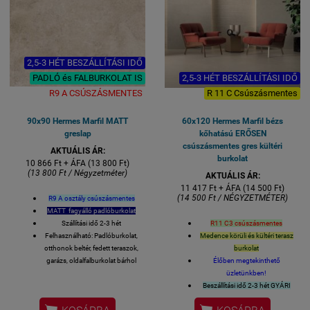
Lapméret: 60x60 cm
Lapméret: 60x60 cm
VASTAGSÁG 8,5 mm
VASTAGSÁG 8,5 mm
2,5-3 HÉT BESZÁLLÍTÁSI IDŐ
PADLÓ és FALBURKOLAT IS
2,5-3 HÉT BESZÁLLÍTÁSI IDŐ
R9 A CSÚSZÁSMENTES
R 11 C Csúszásmentes
90x90 Hermes Marfil MATT
60x120 Hermes Marfil bézs
greslap
kőhatású ERŐSEN
csúszásmentes gres kültéri
AKTUÁLIS ÁR:
burkolat
10 866 Ft + ÁFA (13 800 Ft)
(13 800 Ft / Négyzetméter)
AKTUÁLIS ÁR:
11 417 Ft + ÁFA (14 500 Ft)
(14 500 Ft / NÉGYZETMÉTER)
R9 A osztály csúszásmentes
MATT fagyálló padlóburkolat
Szállítási idő 2-3 hét
R11 C3 csúszásmentes
Felhasználható: Padlóburkolat,
Medence körüli és kültéri terasz
otthonok beltér, fedett teraszok,
burkolat
garázs, oldalfalburkolat bárhol
Élőben megtekinthető
Felülete: matt mázas GRES
üzletünkben!
porcelán R9 A osztály, ENYHÉN
Beszállítási idő 2-3 hét GYÁRI
csúszásmentesség
KÉSZLET ESETÉN.