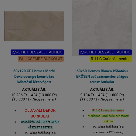
R11 C3
gresporcelán
csúszásmentes
1 kiszerelés 4 lap azaz 1,44
négyzetméter
Lapméret: 60x60 cm
VASTAGSÁG 8,5 mm
2,5-3 HÉT BESZÁLLÍTÁSI IDŐ
2,5-3 HÉT BESZÁLLÍTÁSI IDŐ
FALI CSEMPE BURKOLAT
R 11 C Csúszásmentes
60x120 GE Hermes Marfil
60x60 Hermes Blanco kőhatású
Dekorcsempe krém-bézs
ERŐSEN csúszásmentes világos
kőhatású lézervágott
terasz burkolat
AKTUÁLIS ÁR:
AKTUÁLIS ÁR:
10 236 Ft + ÁFA (13 000 Ft)
9 134 Ft + ÁFA (11 600 Ft)
(13 000 Ft / Négyzetméter)
(11 600 Ft / Négyzetméter)
OLDAFALI DEKOR
R11 C3 csúszásmentes
BURKOLAT
Medence körüli és kültéri terasz
burkolat
Beszállítási idő 2-3 hét GYÁRI
PEI 4 kopásállóság
(5 a
KÉSZLET ESETÉN.
maximum a PEI skálán)
PEI 4 kopásállóság
(5 a