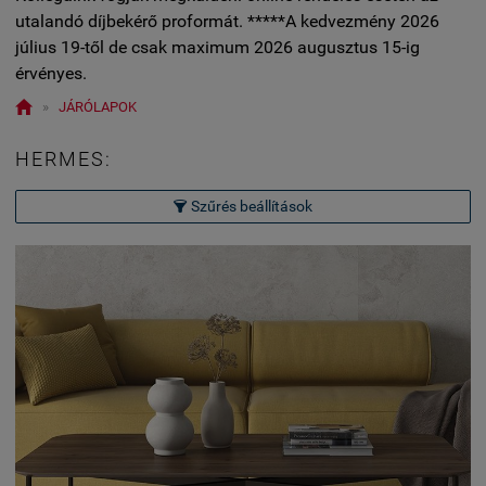
utalandó díjbekérő proformát. *****A kedvezmény 2026
július 19-től de csak maximum 2026 augusztus 15-ig
érvényes.

»
JÁRÓLAPOK
HERMES:
Szűrés beállítások
