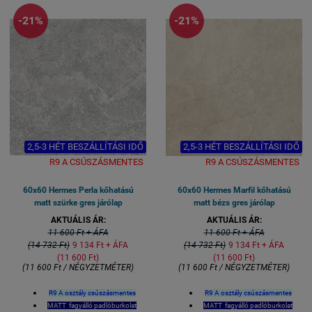
négyzetméter
négyzetméter
-21%
-21%
Természetesen fagyálló mint
Természetesen fagyálló mint
minden Greslap..
minden Greslap..
2,5-3 HÉT BESZÁLLÍTÁSI IDŐ
2,5-3 HÉT BESZÁLLÍTÁSI IDŐ
R9 A CSÚSZÁSMENTES
R9 A CSÚSZÁSMENTES
60x60 Hermes Perla kőhatású
60x60 Hermes Marfil kőhatású
matt szürke gres járólap
matt bézs gres járólap
AKTUÁLIS ÁR:
AKTUÁLIS ÁR:
11 600 Ft + ÁFA
11 600 Ft + ÁFA
(14 732 Ft)
9 134 Ft + ÁFA
(14 732 Ft)
9 134 Ft + ÁFA
(11 600 Ft)
(11 600 Ft)
(11 600 Ft / NÉGYZETMÉTER)
(11 600 Ft / NÉGYZETMÉTER)
R9 A osztály csúszásmentes
R9 A osztály csúszásmentes
MATT fagyálló padlóburkolat
MATT fagyálló padlóburkolat