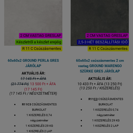
2 CM VASTAG GRESLAP
2 CM VASTAG GRESLAP
Készletről a készlet erejéig
2,5-3 HÉT BESZÁLLÍTÁSI IDŐ
R 11 C Csúszásmentes
R 11 C Csúszásmentes
60x60x2 GROUND PERLA GRES
60x60x2 csúszásmentes 2 cm
JÁRÓLAP
vastag GROUND MARENGO
SZÜRKE GRES JÁRÓLAP
AKTUÁLIS ÁR:
17 145 Ft + ÁFA
AKTUÁLIS ÁR:
(21 774 Ft)
13 500 Ft + ÁFA
10 433 Ft + ÁFA (13 250 Ft)
(13 250 Ft / KISZERELÉS)
(17 145 Ft)
(17 145 Ft / NÉGYZETMÉTER)
R11
C3
CSÚSZÁSMENTES
R11
C3
CSÚSZÁSMENTES
BURKOLAT
BURKOLAT
1 KISZERELÉS 0,74
1 KISZERELÉS 0,74
négyzetméter
négyzetméter
1 KISZERELÉS 29 KG
1 KISZERELÉS 29 KG
1 KISZRELÉS 2 LAP
1 KISZRELÉS 2 LAP
1 LAP MÉRETE: 60X60 cm