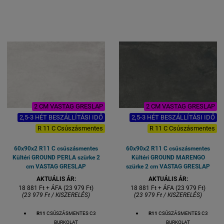
KÜLTÉRI FAGYÁLLÓ BURKOLAT
KÜLTÉRI FAGYÁLLÓ BURKOLAT
TERASZ BURKOLAT
TERASZ BURKOLAT
MEDENCE KÖRÉ
MEDENCE KÖRÉ
KOCSIBEÁLLÓ BURKOLAT
KOCSIBEÁLLÓ BURKOLAT
2 CM VASTAG GRESLAP
2 CM VASTAG GRESLAP
2,5-3 HÉT BESZÁLLÍTÁSI IDŐ
2,5-3 HÉT BESZÁLLÍTÁSI IDŐ
R 11 C Csúszásmentes
R 11 C Csúszásmentes
60x90x2 R11 C csúszásmentes
60x90x2 R11 C csúszásmentes
Kültéri GROUND PERLA szürke 2
Kültéri GROUND MARENGO
cm VASTAG GRESLAP
szürke 2 cm VASTAG GRESLAP
AKTUÁLIS ÁR:
AKTUÁLIS ÁR:
18 881 Ft + ÁFA (23 979 Ft)
18 881 Ft + ÁFA (23 979 Ft)
(23 979 Ft / KISZERELÉS)
(23 979 Ft / KISZERELÉS)
R11
CSÚSZÁSMENTES C3
R11
CSÚSZÁSMENTES C3
BURKOLAT
BURKOLAT