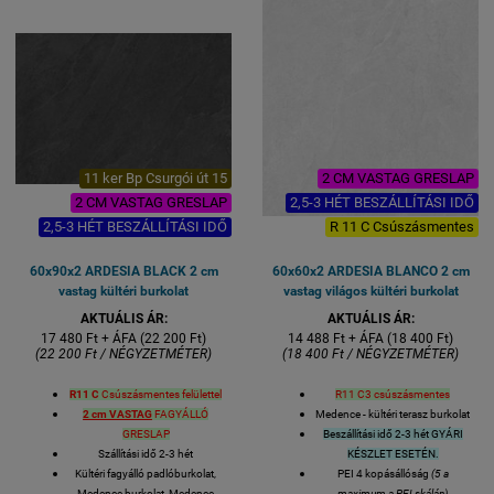
padlóburkolat
Felülete: matt mázas
R11 C3
gresporcelán
csúszásmentes
1 kiszerelés 2 lap azaz 0,73
négyzetméter
Lapméret: 60x 60 cmés 2 cm
vastag
VASTAGSÁG 20 mm
11 ker Bp Csurgói út 15
2 CM VASTAG GRESLAP
2 CM VASTAG GRESLAP
2,5-3 HÉT BESZÁLLÍTÁSI IDŐ
2,5-3 HÉT BESZÁLLÍTÁSI IDŐ
R 11 C Csúszásmentes
60x90x2 ARDESIA BLACK 2 cm
60x60x2 ARDESIA BLANCO 2 cm
vastag kültéri burkolat
vastag világos kültéri burkolat
AKTUÁLIS ÁR:
AKTUÁLIS ÁR:
17 480 Ft + ÁFA (22 200 Ft)
14 488 Ft + ÁFA (18 400 Ft)
(22 200 Ft / NÉGYZETMÉTER)
(18 400 Ft / NÉGYZETMÉTER)
R11 C
Csúszásmentes felülettel
R11 C3 csúszásmentes
2 cm VASTAG
FAGYÁLLÓ
Medence - kültéri terasz burkolat
GRESLAP
Beszállítási idő 2-3 hét GYÁRI
Szállítási idő 2-3 hét
KÉSZLET ESETÉN.
Kültéri fagyálló padlóburkolat,
PEI 4 kopásállóság
(5 a
Medence burkolat, Medence
maximum a PEI skálán)