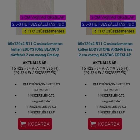
2 CM VASTAG GRESLAP
2 CM VASTAG GRESLAP
2,5-3 HÉT BESZÁLLÍTÁSI IDŐ
2,5-3 HÉT BESZÁLLÍTÁSI IDŐ
R 11 C Csúszásmentes
R 11 C Csúszásmentes
60x120x2 R11 C csúszásmentes
60x120x2 R11 C csúszásmentes
kültéri EDDYSTONE BLANCO
kültéri EDDYSTONE ARENA Bézs
törtfehér 2 cm vastag Greslap
2 cm vastag VASTAG GRESLAP
AKTUÁLIS ÁR:
AKTUÁLIS ÁR:
15 422 Ft + ÁFA (19 586 Ft)
15 422 Ft + ÁFA (19 586 Ft)
(19 586 Ft / KISZERELÉS)
(19 586 Ft / KISZERELÉS)
R11
CSÚSZÁSMENTES C3
R11
CSÚSZÁSMENTES C3
BURKOLAT
BURKOLAT
1 KISZERELÉS 0,72
1 KISZERELÉS 0,72
négyzetméter
négyzetméter
1 KISZERELÉS 29 KG
1 KISZERELÉS 29 KG
1 KISZRELÉS 1 LAP
1 KISZRELÉS 1 LAP
1 LAP MÉRETE: 60x120x2 cm
1 LAP MÉRETE: 60x120x2 cm


KOSÁRBA
KOSÁRBA
VASTAGSÁG: 2 CM
VASTAGSÁG: 2 CM
ALAPANYAG: GRES
ALAPANYAG: GRES
2,5-3 HÉT SZÁLLÍTÁSI IDŐ
2,5-3 HÉT SZÁLLÍTÁSI IDŐ