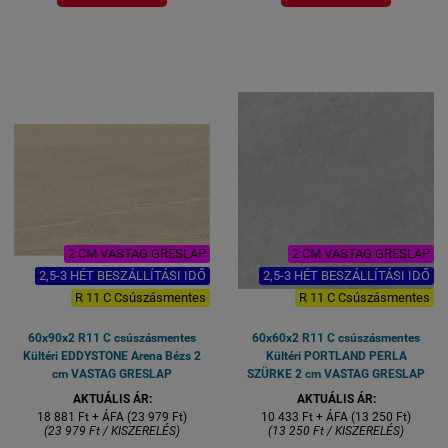
2,5-3 HÉT SZÁLLÍTÁSI IDŐ
ALAPANYAG: GRES
KÜLTÉRI FAGYÁLLÓ BURKOLAT
2,5-3 HÉT SZÁLLÍTÁSI IDŐ
TERASZ BURKOLAT
KÜLTÉRI FAGYÁLLÓ BURKOLAT
MEDENCE KÖRÉ
TERASZ BURKOLAT
KOCSIBEÁLLÓ BURKOLAT
MEDENCE KÖRÉ
KOCSIBEÁLLÓ BURKOLAT
2 CM VASTAG GRESLAP
2 CM VASTAG GRESLAP
2,5-3 HÉT BESZÁLLÍTÁSI IDŐ
2,5-3 HÉT BESZÁLLÍTÁSI IDŐ
R 11 C Csúszásmentes
R 11 C Csúszásmentes
60x90x2 R11 C csúszásmentes
60x60x2 R11 C csúszásmentes
Kültéri EDDYSTONE Arena Bézs 2
Kültéri PORTLAND PERLA
cm VASTAG GRESLAP
SZÜRKE 2 cm VASTAG GRESLAP
AKTUÁLIS ÁR:
AKTUÁLIS ÁR:
18 881 Ft + ÁFA (23 979 Ft)
10 433 Ft + ÁFA (13 250 Ft)
(23 979 Ft / KISZERELÉS)
(13 250 Ft / KISZERELÉS)