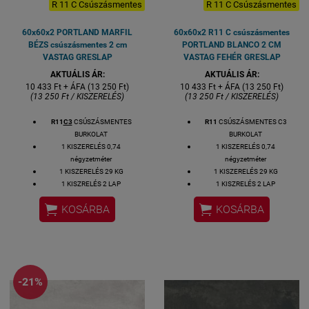
R 11 C Csúszásmentes
R 11 C Csúszásmentes
60x60x2 PORTLAND MARFIL
60x60x2 R11 C csúszásmentes
BÉZS csúszásmentes 2 cm
PORTLAND BLANCO 2 CM
VASTAG GRESLAP
VASTAG FEHÉR GRESLAP
AKTUÁLIS ÁR:
AKTUÁLIS ÁR:
10 433 Ft + ÁFA (13 250 Ft)
10 433 Ft + ÁFA (13 250 Ft)
(13 250 Ft / KISZERELÉS)
(13 250 Ft / KISZERELÉS)
R11
C3
CSÚSZÁSMENTES
R11
CSÚSZÁSMENTES C3
BURKOLAT
BURKOLAT
1 KISZERELÉS 0,74
1 KISZERELÉS 0,74
négyzetméter
négyzetméter
1 KISZERELÉS 29 KG
1 KISZERELÉS 29 KG
1 KISZRELÉS 2 LAP
1 KISZRELÉS 2 LAP
1 LAP MÉRETE: 60X60 cm
1 LAP MÉRETE: 60X60 cm


KOSÁRBA
KOSÁRBA
VASTAGSÁG: 2 CM
VASTAGSÁG: 2 CM
ALAPANYAG: GRES
ALAPANYAG: GRES
2,5-3 HÉT SZÁLLÍTÁSI IDŐ
2,5-3 HÉT SZÁLLÍTÁSI IDŐ
KÜLTÉRI FAGYÁLLÓ BURKOLAT
KÜLTÉRI FAGYÁLLÓ BURKOLAT
TERASZ BURKOLAT
TERASZ BURKOLAT
MEDENCE KÖRÉ
MEDENCE KÖRÉ
-21%
KOCSIBEÁLLÓ BURKOLAT
KOCSIBEÁLLÓ BURKOLAT