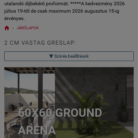
utalandó díjbekérő proformát. *****A kedvezmény 2026
július 19-től de csak maximum 2026 augusztus 15-ig
érvényes.

»
JÁRÓLAPOK
2 CM VASTAG GRESLAP:
Szűrés beállítások

60X60 GROUND
ARENA