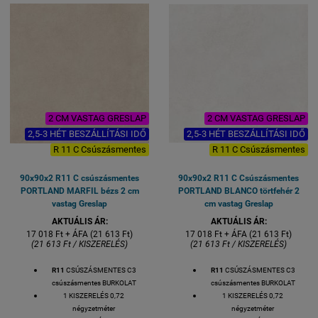
KOCSIBEÁLLÓ BURKOLAT
csúszásmentes
1 kiszerelés 2 lap azaz 0,73
négyzetméter
Lapméret: 60x 60 cmés 2 cm
vastag
VASTAGSÁG 20 mm
2 CM VASTAG GRESLAP
2 CM VASTAG GRESLAP
2,5-3 HÉT BESZÁLLÍTÁSI IDŐ
2,5-3 HÉT BESZÁLLÍTÁSI IDŐ
R 11 C Csúszásmentes
R 11 C Csúszásmentes
90x90x2 R11 C csúszásmentes
90x90x2 R11 C Csúszásmentes
PORTLAND MARFIL bézs 2 cm
PORTLAND BLANCO törtfehér 2
vastag Greslap
cm vastag Greslap
AKTUÁLIS ÁR:
AKTUÁLIS ÁR:
17 018 Ft + ÁFA (21 613 Ft)
17 018 Ft + ÁFA (21 613 Ft)
(21 613 Ft / KISZERELÉS)
(21 613 Ft / KISZERELÉS)
R11
CSÚSZÁSMENTES C3
R11
CSÚSZÁSMENTES C3
csúszásmentes BURKOLAT
csúszásmentes BURKOLAT
1 KISZERELÉS 0,72
1 KISZERELÉS 0,72
négyzetméter
négyzetméter