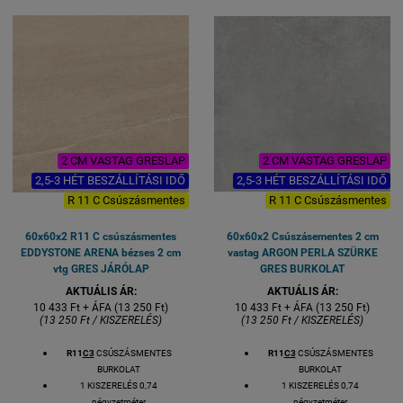
KOCSIBEÁLLÓ BURKOLAT
MEDENCE KÖRÉ
KOCSIBEÁLLÓ BURKOLAT
2 CM VASTAG GRESLAP
2 CM VASTAG GRESLAP
2,5-3 HÉT BESZÁLLÍTÁSI IDŐ
2,5-3 HÉT BESZÁLLÍTÁSI IDŐ
R 11 C Csúszásmentes
R 11 C Csúszásmentes
60x60x2 R11 C csúszásmentes
60x60x2 Csúszásementes 2 cm
EDDYSTONE ARENA bézses 2 cm
vastag ARGON PERLA SZÜRKE
vtg GRES JÁRÓLAP
GRES BURKOLAT
AKTUÁLIS ÁR:
AKTUÁLIS ÁR:
10 433 Ft + ÁFA (13 250 Ft)
10 433 Ft + ÁFA (13 250 Ft)
(13 250 Ft / KISZERELÉS)
(13 250 Ft / KISZERELÉS)
R11
C3
CSÚSZÁSMENTES
R11
C3
CSÚSZÁSMENTES
BURKOLAT
BURKOLAT
1 KISZERELÉS 0,74
1 KISZERELÉS 0,74
négyzetméter
négyzetméter