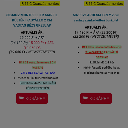
R 11 C Csúszásmentes
R 11 C Csúszásmentes
60x60x2 MONTPELLIER MARFIL
60x90x2 ARDESIA GREY 2 cm
KÜLTÉRI FAGYÁLLÓ 2 CM
vastag szürke kültéri burkolat
VASTAG BÉZS GRESLAP
AKTUÁLIS ÁR:
AKTUÁLIS ÁR:
17 480 Ft + ÁFA (22 200 Ft)
(22 200 Ft / NÉGYZETMÉTER)
19 000 Ft + ÁFA
(24 130 Ft)
15 000 Ft + ÁFA
R11 C
Csúszásmentes felülettel
(19 050 Ft)
(19 050 Ft / NÉGYZETMÉTER)
2 cm VASTAG
FAGYÁLLÓ
GRESLAP
R11 C3 csúszásmentes 2 CM
Szállítási idő 2-3 hét
VASTAG
Kültéri fagyálló padlóburkolat,
2,5-3 HÉT SZÁLLÍTÁSI IDŐ
Medence burkolat, Medence
Medence - kültéri terasz burkolat
körüli, Terasz burkolat
Beszállítási idő 2-3 hét GYÁRI
Felülete: matt mázas GRES
KÉSZLET ESETÉN.
porcelán R11 C csúszásmentes
PEI 4 kopásállóság
(5 a
Lézer-vágott azaz rektifikált


KOSÁRBA
KOSÁRBA
maximum a PEI skálán)
oldalélek
5% alatti vízfelvétellel, tehát
BURKOLAT MÉRET: 60x 90
fagyálló, kültérben is
x2cm
felhasználható
VASTAGSÁG: 20 mm
Felhasználható: kültéri terasz
1 kiszerelés 2 lap azaz 1,08
burkolat, medence körüli
négyzetméter