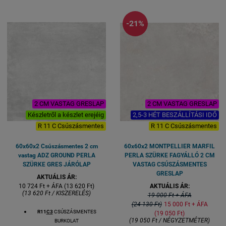
-21%
2 CM VASTAG GRESLAP
2 CM VASTAG GRESLAP
Készletről a készlet erejéig
2,5-3 HÉT BESZÁLLÍTÁSI IDŐ
R 11 C Csúszásmentes
R 11 C Csúszásmentes
60x60x2 Csúszásmentes 2 cm
60x60x2 MONTPELLIER MARFIL
vastag ADZ GROUND PERLA
PERLA SZÜRKE FAGYÁLLÓ 2 CM
SZÜRKE GRES JÁRÓLAP
VASTAG CSÚSZÁSMENTES
GRESLAP
AKTUÁLIS ÁR:
10 724 Ft + ÁFA (13 620 Ft)
AKTUÁLIS ÁR:
(13 620 Ft / KISZERELÉS)
19 000 Ft + ÁFA
(24 130 Ft)
15 000 Ft + ÁFA
R11
C3
CSÚSZÁSMENTES
(19 050 Ft)
(19 050 Ft / NÉGYZETMÉTER)
BURKOLAT