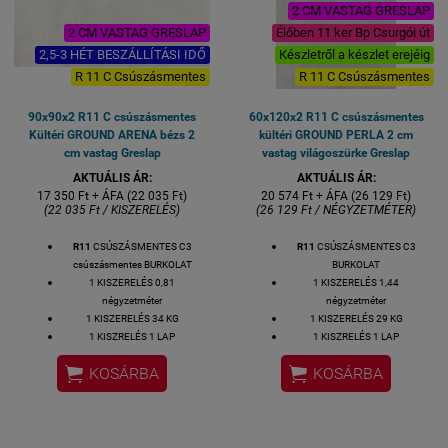
2 CM VASTAG GRESLAP
2 CM VASTAG GRESLAP
Élőben 11 ker Bp Csurgói út
2,5-3 HÉT BESZÁLLÍTÁSI IDŐ
Készletről a készlet erejéig
R 11 C Csúszásmentes
R 11 C Csúszásmentes
90x90x2 R11 C csúszásmentes
60x120x2 R11 C csúszásmentes
Kültéri GROUND ARENA bézs 2
kültéri GROUND PERLA 2 cm
cm vastag Greslap
vastag világoszürke Greslap
AKTUÁLIS ÁR:
AKTUÁLIS ÁR:
17 350 Ft + ÁFA (22 035 Ft)
20 574 Ft + ÁFA (26 129 Ft)
(22 035 Ft / KISZERELÉS)
(26 129 Ft / NÉGYZETMÉTER)
R11
CSÚSZÁSMENTES C3
R11
CSÚSZÁSMENTES C3
csúszásmentes BURKOLAT
BURKOLAT
1 KISZERELÉS 0,81
1 KISZERELÉS 1,44
négyzetméter
négyzetméter
1 KISZERELÉS 34 KG
1 KISZERELÉS 29 KG
1 KISZRELÉS 1 LAP
1 KISZRELÉS 1 LAP
1 LAP MÉRETE: 90x90x2 cm
1 LAP MÉRETE: 60x120x2 cm


KOSÁRBA
KOSÁRBA
VASTAGSÁG: 2 CM
VASTAGSÁG: 2 CM
ALAPANYAG: GRES
ALAPANYAG: GRES
2,5-3 HÉT SZÁLLÍTÁSI IDŐ
Készlethiány esetén: 2,5-3 HÉT
KÜLTÉRI FAGYÁLLÓ BURKOLAT
SZÁLLÍTÁSI IDŐ
TERASZ BURKOLAT
KÜLTÉRI FAGYÁLLÓ BURKOLAT