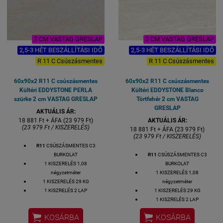
2 CM VASTAG GRESLAP
2 CM VASTAG GRESLAP
2,5-3 HÉT BESZÁLLÍTÁSI IDŐ
2,5-3 HÉT BESZÁLLÍTÁSI IDŐ
R 11 C Csúszásmentes
R 11 C Csúszásmentes
60x90x2 R11 C csúszásmentes
60x90x2 R11 C csúszásmentes
Kültéri EDDYSTONE PERLA
Kültéri EDDYSTONE Blanco
szürke 2 cm VASTAG GRESLAP
Törtfehér 2 cm VASTAG
GRESLAP
AKTUÁLIS ÁR:
18 881 Ft + ÁFA (23 979 Ft)
AKTUÁLIS ÁR:
(23 979 Ft / KISZERELÉS)
18 881 Ft + ÁFA (23 979 Ft)
(23 979 Ft / KISZERELÉS)
R11
CSÚSZÁSMENTES C3
BURKOLAT
R11
CSÚSZÁSMENTES C3
1 KISZERELÉS 1,08
BURKOLAT
négyzetméter
1 KISZERELÉS 1,08
1 KISZERELÉS 29 KG
négyzetméter
1 KISZRELÉS 2 LAP
1 KISZERELÉS 29 KG
1 LAP MÉRETE: 60x90x2 cm
1 KISZRELÉS 2 LAP
VASTAGSÁG: 2 CM
1 LAP MÉRETE: 60x90x2 cm


KOSÁRBA
KOSÁRBA
ALAPANYAG: GRES
VASTAGSÁG: 2 CM