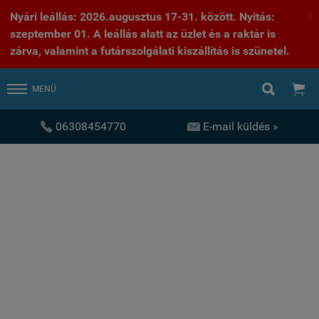
Nyári leállás: 2026.augusztus 17-31. között. Nyitás:
X
szeptember 01. A leállás alatt az üzlet és a raktár is
zárva, valamint a futárszolgálati kiszállítás is szünetel.


MENÜ


06308454770
E-mail küldés »