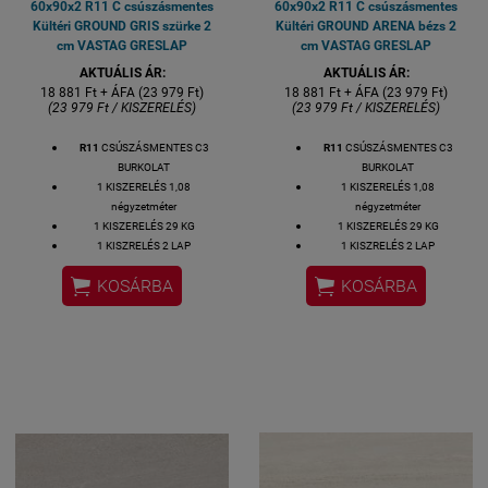
60x90x2 R11 C csúszásmentes
60x90x2 R11 C csúszásmentes
Kültéri GROUND GRIS szürke 2
Kültéri GROUND ARENA bézs 2
cm VASTAG GRESLAP
cm VASTAG GRESLAP
AKTUÁLIS ÁR:
AKTUÁLIS ÁR:
18 881 Ft + ÁFA (23 979 Ft)
18 881 Ft + ÁFA (23 979 Ft)
(23 979 Ft / KISZERELÉS)
(23 979 Ft / KISZERELÉS)
R11
CSÚSZÁSMENTES C3
R11
CSÚSZÁSMENTES C3
BURKOLAT
BURKOLAT
1 KISZERELÉS 1,08
1 KISZERELÉS 1,08
négyzetméter
négyzetméter
1 KISZERELÉS 29 KG
1 KISZERELÉS 29 KG
1 KISZRELÉS 2 LAP
1 KISZRELÉS 2 LAP
1 LAP MÉRETE: 60x90x2 cm
1 LAP MÉRETE: 60x90x2 cm


KOSÁRBA
KOSÁRBA
VASTAGSÁG: 2 CM
VASTAGSÁG: 2 CM
ALAPANYAG: GRES
ALAPANYAG: GRES
2,5-3 HÉT SZÁLLÍTÁSI IDŐ
2,5-3 HÉT SZÁLLÍTÁSI IDŐ
KÜLTÉRI FAGYÁLLÓ BURKOLAT
KÜLTÉRI FAGYÁLLÓ BURKOLAT
TERASZ BURKOLAT
TERASZ BURKOLAT
MEDENCE KÖRÉ
MEDENCE KÖRÉ
KOCSIBEÁLLÓ BURKOLAT
KOCSIBEÁLLÓ BURKOLAT