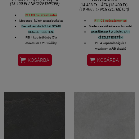
(18 400 Ft / NÉGYZETMÉTER)
14 488 Ft + ÁFA (18 400 Ft)
(18 400 Ft / NÉGYZETMÉTER)
R11 C3 csúszásmentes
Medence - kültéri terasz burkolat
R11 C3 csúszásmentes
Beszállítási idő 2-3 hét GYÁRI
Medence - kültéri terasz burkolat
KÉSZLET ESETÉN.
Beszállítási idő 2-3 hét GYÁRI
PEI 4 kopásállóság
(5 a
KÉSZLET ESETÉN.
maximum a PEI skálán)
PEI 4 kopásállóság
(5 a
5% alatti vízfelvétellel, tehát
maximum a PEI skálán)
fagyálló, kültérben is
5% alatti vízfelvétellel, tehát


KOSÁRBA
KOSÁRBA
felhasználható
fagyálló, kültérben is
Felhasználható: kültéri terasz
felhasználható
burkolat, medence körüli
Felhasználható: kültéri terasz
padlóburkolat
burkolat, medence körüli
Felülete: matt mázas
padlóburkolat
R11 C3
Felülete: matt mázas
gresporcelán
R11 C3
gresporcelán
csúszásmentes
1 kiszerelés 2 lap azaz 0,73
csúszásmentes
négyzetméter
1 kiszerelés 2 lap azaz 0,73
Lapméret: 60x 60 cmés 2 cm
négyzetméter
vastag
Lapméret: 60x 60 cmés 2 cm
VASTAGSÁG 20 mm
vastag
VASTAGSÁG 20 mm