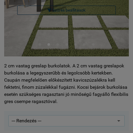
Szűrés beállítások

2 cm vastag greslap burkolatok. A 2 cm vastag greslapok
burkolása a legegyszerűbb és legolcsóbb kertekben.
Csupán megfelelően előkészített kavicszúzalékra kell
fektetni, finom zúzalékkal fugázni. Kocsi bejárok burkolása
esetén szükséges ragasztani jó minőségű fagyálló flexibilis
gres csempe ragasztóval.