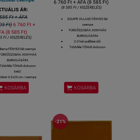
6 760 Ft + ÁFA (8 585 Ft)
(8 585 Ft / KISZERELÉS)
KTUÁLIS ÁR:
585 Ft + ÁFA
EQUIPE VILLAGE FÉNYES fali
03 Ft)
6 760 Ft +
csempe
FÜRDŐSZOBÁK, KONYHÁK
FA (8 585 Ft)
BURKOLÁSÁRA
85 Ft / KISZERELÉS)
2-3 hét szállítási idő.
Többféle TÓNUS dobozon
Barna FÉNYES fali csempe
belül.
FÜRDŐSZOBÁK, KONYHÁK
Méret: 6,5x20 cm / csempe
BURKOLÁSÁRA
Gyári kiszerelés: 0,5 m2 / 38 db/
Többféle TÓNUS dobozon
7,68 kg/kiszerelés
belül.
Bemutatóteremben
Méret: 6,5x20 cm / csempe
megtekinthető, vagy online
ri kiszerelés: 0,5 m2 / 38 db/


KOSÁRBA
KOSÁRBA
rendelhető házhoz-szállítással
7,68 kg/kiszerelés
is.
-21%