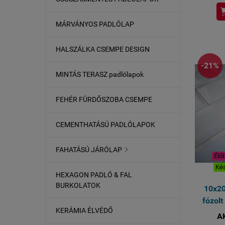
MÁRVÁNYOS PADLÓLAP
HALSZÁLKA CSEMPE DESIGN
Be
-21%
MINTÁS TERASZ padlólapok
M
FEHÉR FÜRDŐSZOBA CSEMPE
CEMENTHATÁSÚ PADLÓLAPOK
FAHATÁSÚ JÁRÓLAP

Élő
Kés
HEXAGON PADLÓ & FAL
BURKOLATOK
10x2
fózol
KERÁMIA ÉLVÉDŐ
A