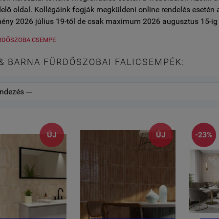
lő oldal. Kollégáink fogják megküldeni online rendelés esetén 
ény 2026 július 19-től de csak maximum 2026 augusztus 15-ig 
RDŐSZOBA CSEMPE
& BARNA FÜRDŐSZOBAI FALICSEMPÉK:
ÚJ
ÚJ
-23%