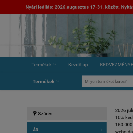
Nyári leállás: 2026.augusztus 17-31. között. Nyitás:
Termékek
Kezdőlap
KEDVEZMÉNY

Termékek

2026 júl
Szűrés

10% ked
150.000 
ÁR

weboldal