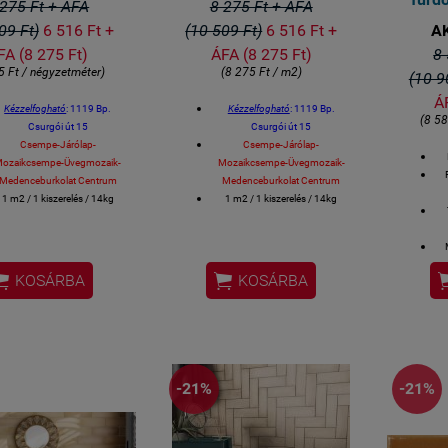
 275 Ft + ÁFA
8 275 Ft + ÁFA
09 Ft)
6 516 Ft +
(10 509 Ft)
6 516 Ft +
A
FA (8 275 Ft)
ÁFA (8 275 Ft)
8 
5 Ft / négyzetméter)
(8 275 Ft / m2)
(10 9
Á
Kézzelfogható
: 1119 Bp.
Kézzelfogható
: 1119 Bp.
(8 5
Csurgói út 15
Csurgói út 15
Csempe-Járólap-
Csempe-Járólap-
ozaikcsempe-Üvegmozaik-
Mozaikcsempe-Üvegmozaik-
Medenceburkolat Centrum
Medenceburkolat Centrum
1 m2 / 1 kiszerelés / 14kg
1 m2 / 1 kiszerelés / 14kg
Méret: 10x20 cm / csempe
Méret: 10x20 cm / csempe
Gérvágással fordítjuk a
Gérvágással fordítjuk a
sarkokat.
sarkokat.
Gyá
ürdőszobai csempe, konyhai
Fürdőszobai csempe, konyhai


KOSÁRBA
KOSÁRBA
empe, éttermi design csempe
csempe, éttermi design csempe
spanyol csempe
spanyol csempe
-21%
-21%