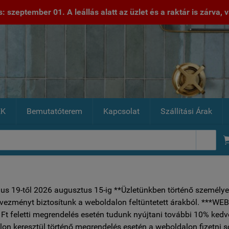
 szeptember 01. A leállás alatt az üzlet és a raktár is zárva, va
EK
Bemutatóterem
Kapcsolat
Szállítási Árak

ius 19-től 2026 augusztus 15-ig **Üzletünkben történő személye
vezményt biztosítunk a weboldalon feltüntetett árakból.
Ft feletti megrendelés esetén tudunk nyújtani további 10% ked
on keresztül történő megrendelés esetén a weboldalon fizetni 