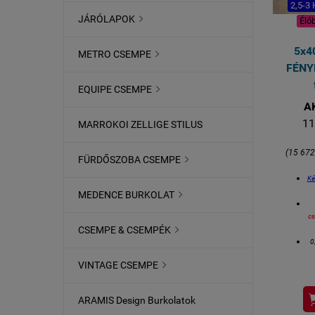
2,5-3
JÁRÓLAPOK

Élő
5x4
METRO CSEMPE

FÉNY
EQUIPE CSEMPE

A
11
MARROKOI ZELLIGE STILUS
(15 67
FÜRDŐSZOBA CSEMPE

Ké
MEDENCE BURKOLAT

c
CSEMPE & CSEMPÉK

0
VINTAGE CSEMPE

k
ARAMIS Design Burkolatok
d