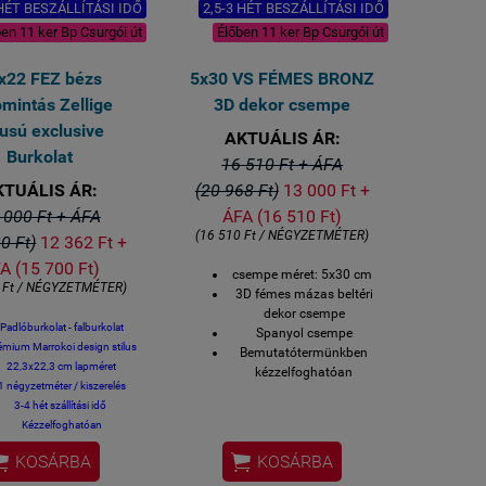
 HÉT BESZÁLLÍTÁSI IDŐ
2,5-3 HÉT BESZÁLLÍTÁSI IDŐ
en 11 ker Bp Csurgói út
Élőben 11 ker Bp Csurgói út
x22 FEZ bézs
5x30 VS FÉMES BRONZ
mintás Zellige
3D dekor csempe
lusú exclusive
AKTUÁLIS ÁR:
Burkolat
16 510 Ft + ÁFA
KTUÁLIS ÁR:
(20 968 Ft)
13 000 Ft +
 000 Ft + ÁFA
ÁFA (16 510 Ft)
(16 510 Ft / NÉGYZETMÉTER)
0 Ft)
12 362 Ft +
A (15 700 Ft)
csempe méret: 5x30 cm
 Ft / NÉGYZETMÉTER)
3D fémes mázas beltéri
dekor csempe
Padlóburkolat - falburkolat
Spanyol csempe
émium Marrokoi design stilus
Bemutatótermünkben
22,3x22,3 cm lapméret
kézzelfoghatóan
1 négyzetméter / kiszerelés
megtekinthető
3-4 hét szállítási idő
Kézzelfoghatóan
megtekinthető üzletünkben


KOSÁRBA
KOSÁRBA
1119 Bp. Csurgói út 15