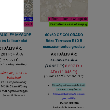
 HÉT BESZÁLLÍTÁSI IDŐ
Élőben 11 ker Bp Csurgói út
en 11 ker Bp Csurgói út
Készletről a készlet erejéig
 PAISLEY MYSORE
60x60 GE COLORADO
 és faliburkolat
Bézs Terrazzo R10 B
csúszásmentes greslap
KTUÁLIS ÁR:
 201 Ft + ÁFA
AKTUÁLIS ÁR:
(12 955 Ft)
11 045 Ft + ÁFA
5 Ft / négyzetméter)
(14 027 Ft)
8 697 Ft +
ÁFA (11 045 Ft)
JÁRÓLAP , de falra is
(11 045 Ft / NÉGYZETMÉTER)
burkolható
PEI. 4 kopásállóság
Kézzelfoghatóan megtekinthető
MOSH 5 karcállóság
11 ker Bp. Csurgói út 15
3 mm fugatávolsággal
lézervágott rektifikált prémium
javasolt illeszteni
gres padlólap
Padlófűtésre is rakható
Felületi megjelenés:
fagyálló
kavicsmintás, terazzo, terrazo
törfehér alapszín, kék