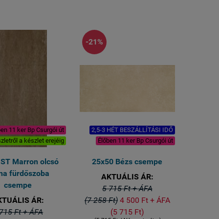
-21%
en 11 ker Bp Csurgói út
2,5-3 HÉT BESZÁLLÍTÁSI IDŐ
zletről a készlet erejéig
Élőben 11 ker Bp Csurgói út
 ST Marron olcsó
25x50 Bézs csempe
na fürdőszoba
AKTUÁLIS ÁR:
csempe
5 715 Ft + ÁFA
KTUÁLIS ÁR:
(7 258 Ft)
4 500 Ft + ÁFA
715 Ft + ÁFA
(5 715 Ft)