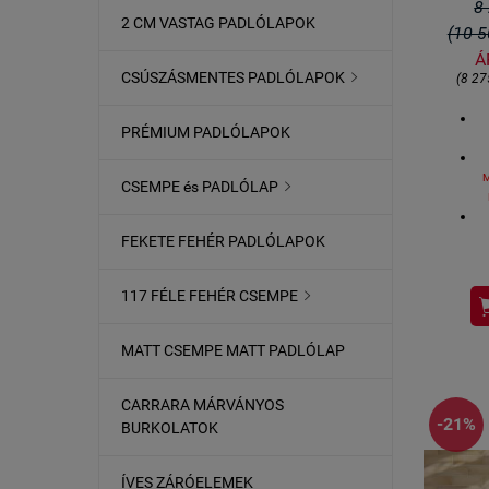
8
2 CM VASTAG PADLÓLAPOK
(10 5
Á
CSÚSZÁSMENTES PADLÓLAPOK

(8 27
PRÉMIUM PADLÓLAPOK
M
CSEMPE és PADLÓLAP

FEKETE FEHÉR PADLÓLAPOK
117 FÉLE FEHÉR CSEMPE

F
cs
MATT CSEMPE MATT PADLÓLAP
CARRARA MÁRVÁNYOS
-21%
BURKOLATOK
ÍVES ZÁRÓELEMEK