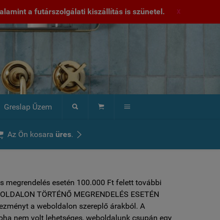
lamint a futárszolgálati kiszállítás is szünetel.
X
Greslap Űzem





Az Ön kosara
üres
.
s megrendelés esetén 100.000 Ft felett további
 ***WEBOLDALON TÖRTÉNŐ MEGRENDELÉS ESETÉN
vezményt a weboldalon szereplő árakból. A
soha nem volt lehetséges, weboldalunk csupán egy