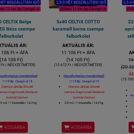
 HÉT BESZÁLLÍTÁSI IDŐ
2,5-3 HÉT BESZÁLLÍTÁSI IDŐ
2,5-3
ben 11 ker Bp Csurgói út
Élőben 11 ker Bp Csurgói út
Élőb
0 CELTIX Beige
5x40 CELTIX COTTO
22
ES Bézs csempe
karamell barna csempe
apró
falburkolat
falburkolat
stí
KTUÁLIS ÁR:
AKTUÁLIS ÁR:
 106 Ft + ÁFA
11 106 Ft + ÁFA
A
(14 105 Ft)
(14 105 Ft)
16
2 Ft / NÉGYZETMÉTER)
(15 672 Ft / NÉGYZETMÉTER)
(20 32
ÁF
zzelfoghatóan megtekinthető
:
Kézzelfoghatóan megtekinthető
:
(15 700
1119 Bp. Csurgói út 15
1119 Bp. Csurgói út 15
Csempe-Járólap-Mozaik
Csempe-Járólap-Mozaik
sempe-Üvegmozaik-Medence
csempe-Üvegmozaik-Medence
Pr
burkolat Centrum
burkolat Centrum
,9 m2 / 1 kiszerelés / 14,3 kg
0,9 m2 / 1 kiszerelés / 14,3 kg
Méret: 5 x 40 cm / csempe
Méret: 5 x 40 cm / csempe
80 féle tónus szérián belül
80 féle tónus szérián belül
Fürdőszobai csak csempe,
Fürdőszobai csak csempe,
onyhai csak csempe, éttermi
konyhai csak csempe, éttermi


KOSÁRBA
KOSÁRBA
esign csak csempe is,
stb....
design csak csempe is,
stb....