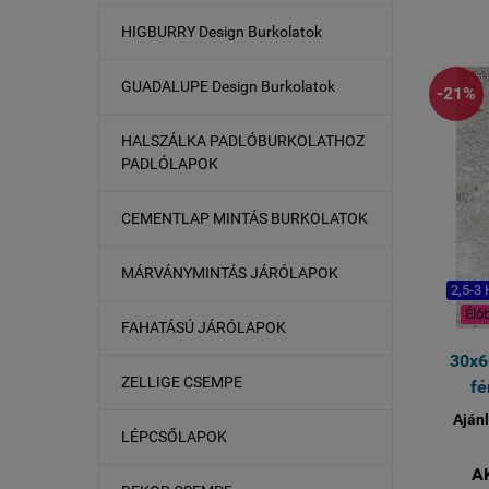
HIGBURRY Design Burkolatok
GUADALUPE Design Burkolatok
-21%
HALSZÁLKA PADLÓBURKOLATHOZ
PADLÓLAPOK
CEMENTLAP MINTÁS BURKOLATOK
MÁRVÁNYMINTÁS JÁRÓLAPOK
2,5-3
Élő
FAHATÁSÚ JÁRÓLAPOK
30x6
ZELLIGE CSEMPE
fé
Ajánl
LÉPCSŐLAPOK
A