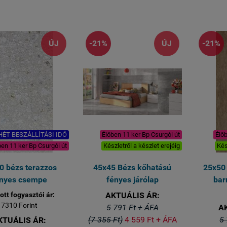
FÉNYES
spanyol csempe!
FÉNYES
spanyol csempe!
ÚJ
-21%
ÚJ
-21%
 HÉT BESZÁLLÍTÁSI IDŐ
Élőben 11 ker Bp Csurgói út
Élőb
ben 11 ker Bp Csurgói út
Készletről a készlet erejéig
Kés
0 bézs terazzos
45x45 Bézs kőhatású
25x50
nyes csempe
fényes járólap
bar
ott fogyasztói ár:
AKTUÁLIS ÁR:
7310 Forint
5 791 Ft + ÁFA
A
(7 355 Ft)
4 559 Ft + ÁFA
5 
KTUÁLIS ÁR: