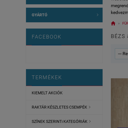
megrende
kedvezm
GYÁRTÓ


»
FÜ
BÉZS 
FACEBOOK
TERMÉKEK
KIEMELT AKCIÓK
RAKTÁR KÉSZLETES CSEMPÉK

SZÍNEK SZERINTi KATEGÓRIÁK
