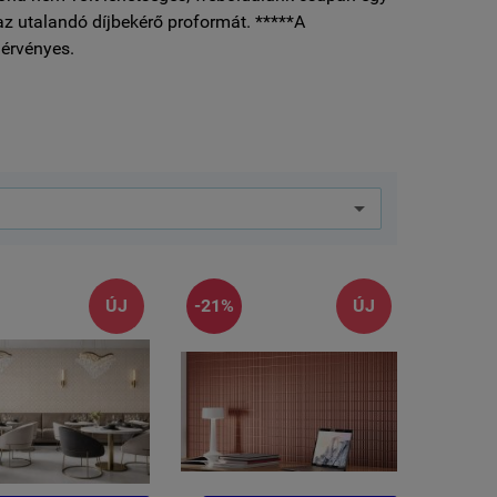
az utalandó díjbekérő proformát. *****A
érvényes.
ÚJ
-21%
ÚJ