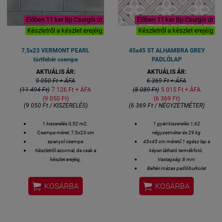
Élőben 11 ker Bp Csurgói út
Élőben 11 ker Bp Csurgói út
Készletről a készlet erejéig
Készletről a készlet erejéig
7,5x23 VERMONT PEARL
45x45 ST ALHAMBRA GREY
törtfehér csempe
PADLÓLAP
AKTUÁLIS ÁR:
AKTUÁLIS ÁR:
9 050 Ft + ÁFA
6 369 Ft + ÁFA
(11 494 Ft)
7 126 Ft + ÁFA
(8 089 Ft)
5 015 Ft + ÁFA
(9 050 Ft)
(6 369 Ft)
(9 050 Ft / KISZERELÉS)
(6 369 Ft / NÉGYZETMÉTER)
1 kiszerelés 0,52 m2.
1 gyári kiszerelés 1,62
Csempe méret: 7,5x23 cm
négyzetméter és 29 kg
spanyol csempe
45x45 cm méretű 1 egész lap a
Készletről azonnal, de csak a
képen látható termékfotó.
készlet erejéig.
Vastagság: 8 mm
Beltéri mázas padlóburkolat
Minőségi osztály: 1. osztályú


KOSÁRBA
KOSÁRBA
Spanyol termék
Bemutatótermünkben
megtekinthető
A megadott ár bruttó
négyzetméter ár.