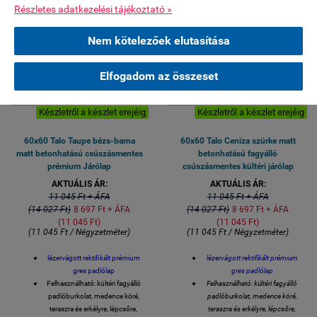
Részletes adatkezelési tájékoztató »
Nem kötelezőek elutasítása
Elfogadom az összeset
Élőben 11 ker Bp Csurgói út
Élőben 11 ker Bp Csurgói út
Készletről a készlet erejéig
Készletről a készlet erejéig
60x60 Talo Taupe bézs-barna
60x60 Talo Ceniza szürke matt
matt betonhatású csúszásmentes
betonhatású fagyálló
prémium Járólap
csúszásmentes kültéri járólap
AKTUÁLIS ÁR:
AKTUÁLIS ÁR:
11 045 Ft + ÁFA
11 045 Ft + ÁFA
(14 027 Ft)
8 697 Ft + ÁFA
(14 027 Ft)
8 697 Ft + ÁFA
(11 045 Ft)
(11 045 Ft)
(11 045 Ft / Négyzetméter)
(11 045 Ft / Négyzetméter)
lézervágott rektifikált prémium
lézervágott rektifikált prémium
gres padlólap
gres padlólap
Felhasználható: kültéri fagyálló
Felhasználható: kültéri fagyálló
padlóburkolat, medence köré,
padlóburkolat, medence köré,
teraszra és erkélyre, lépcsőre,
teraszra és erkélyre, lépcsőre,