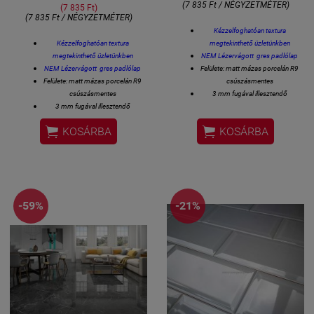
(7 835 Ft / NÉGYZETMÉTER)
(7 835 Ft)
(7 835 Ft / NÉGYZETMÉTER)
Kézzelfoghatóan textura
Kézzelfoghatóan textura
megtekinthető üzletünkben
megtekinthető üzletünkben
NEM Lézervágott gres padlólap
NEM Lézervágott gres padlólap
Felülete: matt mázas porcelán R9
Felülete: matt mázas porcelán R9
csúszásmentes
csúszásmentes
3 mm fugával illesztendő
3 mm fugával illesztendő
60 x60 cm lapméret
60 x60 cm lapméret
Vastagsága 8 mm


KOSÁRBA
KOSÁRBA
Vastagsága 8 mm
1 kiszerelés 4 lap azaz 1,44
1 kiszerelés 4 lap azaz 1,44
négyzetméter
négyzetméter
-59%
-21%