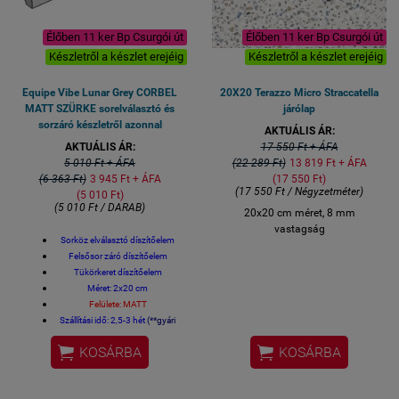
Élőben 11 ker Bp Csurgói út
Élőben 11 ker Bp Csurgói út
Készletről a készlet erejéig
Készletről a készlet erejéig
Equipe Vibe Lunar Grey CORBEL
20X20 Terazzo Micro Straccatella
MATT SZÜRKE sorelválasztó és
járólap
sorzáró készletről azonnal
AKTUÁLIS ÁR:
AKTUÁLIS ÁR:
17 550 Ft + ÁFA
5 010 Ft + ÁFA
(22 289 Ft)
13 819 Ft + ÁFA
(6 363 Ft)
3 945 Ft + ÁFA
(17 550 Ft)
(17 550 Ft / Négyzetméter)
(5 010 Ft)
(5 010 Ft / DARAB)
20x20 cm méret, 8 mm
vastagság
Sorköz elválasztó díszítőelem
Felsősor záró díszítőelem
Tükörkeret díszítőelem
Méret: 2x20 cm
Felülete: MATT
Szállítási idő: 2,5-3 hét
(**gyári
rendelkezésre állás esetén)


KOSÁRBA
KOSÁRBA
A megadott ár darab ár, x 5 =
folyóméter.