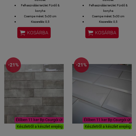
Felhasználási terület: Fürdő &
Felhasználási terület: Fürdő &
konyha
konyha
Csempe méret: 5x30 cm
Csempe méret: 5x30 cm
Kiszerelés: 0,5
Kiszerelés: 0,5
négyzetméter/doboz
négyzetméter/doboz


KOSÁRBA
KOSÁRBA
-21%
-21%
Élőben 11 ker Bp Csurgói út
Élőben 11 ker Bp Csurgói út
Készletről a készlet erejéig
Készletről a készlet erejéig