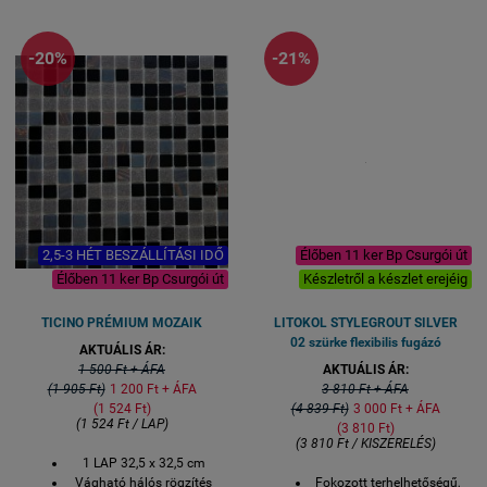
-20%
-21%
2,5-3 HÉT BESZÁLLÍTÁSI IDŐ
Élőben 11 ker Bp Csurgói út
Élőben 11 ker Bp Csurgói út
Készletről a készlet erejéig
TICINO PRÉMIUM MOZAIK
LITOKOL STYLEGROUT SILVER
02 szürke flexibilis fugázó
AKTUÁLIS ÁR:
1 500 Ft + ÁFA
AKTUÁLIS ÁR:
(1 905 Ft)
1 200 Ft + ÁFA
3 810 Ft + ÁFA
(1 524 Ft)
(4 839 Ft)
3 000 Ft + ÁFA
(1 524 Ft / LAP)
(3 810 Ft)
(3 810 Ft / KISZERELÉS)
1 LAP 32,5 x 32,5 cm
Vágható hálós rögzítés
Fokozott terhelhetőségű,