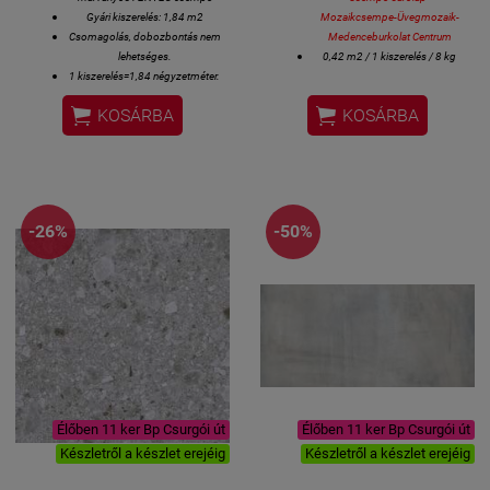
Gyári kiszerelés: 1,84 m2
Mozaikcsempe-Üvegmozaik-
Csomagolás, dobozbontás nem
Medenceburkolat Centrum
lehetséges.
0,42 m2 / 1 kiszerelés / 8 kg
1 kiszerelés=1,84 négyzetméter.
Méret: 5 x 20 cm / csempe
Fürdőszobai csempe, konyhai


KOSÁRBA
KOSÁRBA
csempe, éttermi design csempe
is,
stb....
spanyol csempe
-26%
-50%
Élőben 11 ker Bp Csurgói út
Élőben 11 ker Bp Csurgói út
Készletről a készlet erejéig
Készletről a készlet erejéig