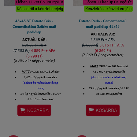
Élőben 11 ker Bp Csurgói út
Élőben 11 ker Bp Csurgói út
Készletről a készlet erejéig
Készletről a készlet erejéig
45x45 ST Estrato Gris -
Estrato Perla - Cementhatású
Cementhatású Szürke matt
matt padlólap 45x45
padlólap
AKTUÁLIS ÁR:
AKTUÁLIS ÁR:
6 369 Ft + ÁFA
5 790 Ft + ÁFA
(8 089 Ft)
5 015 Ft + ÁFA
(7 353 Ft)
4 559 Ft + ÁFA
(6 369 Ft)
(6 369 Ft / négyzetméter)
(5 790 Ft)
(5 790 Ft / négyzetméter)
MATT
PADLÓ és FAL burkolat
MATT
PADLÓ és FAL burkolat
1,62 m2/ gyári kiszerelés
1,62 m2/ gyári kiszerelés
(doboz bontásra lehetőség
(doboz bontásra lehetőség
nincs)
nincs)
29 kg / gyári kiszerelés / 8 LAP
29 kg / gyári kiszerelés / 8 LAP
45x45 cm lapméret
45x45 cm lapméret
Csak beltéri, nem fagyálló
Csak beltéri, nem fagyálló
Bemutatótermünkben kézzelfoghatóan


KOSÁRBA
KOSÁRBA
Bemutatótermünkben kézzelfoghatóan
megtekinthető!
megtekinthető!