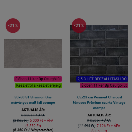
csempe, éttermi design csempe
Kiszerelés súly: 29,32 kg
is,
stb....
Beszállítási idő a gyárból: 3 hét
spanyol csempe
Megtekinthető: 1119 Bp.
Csurgói út 15
-21%
-21%
A sorozat
ide kattintva
elérhető
Élőben 11 ker Bp Csurgói út
2,5-3 HÉT BESZÁLLÍTÁSI IDŐ
Készletről a készlet erejéig
Élőben 11 ker Bp Csurgói út
30x60 ST Shannon Gris
7,5x23 cm Vermont Charcoal
márványos matt fali csempe
tónusos Prémium szürke Vintage
csempe
AKTUÁLIS ÁR:
6 350 Ft + ÁFA
AKTUÁLIS ÁR:
(8 065 Ft)
5 000 Ft + ÁFA
9 050 Ft + ÁFA
(6 350 Ft)
(11 494 Ft)
7 126 Ft + ÁFA
(6 350 Ft / Négyzetméter)
(9 050 Ft)