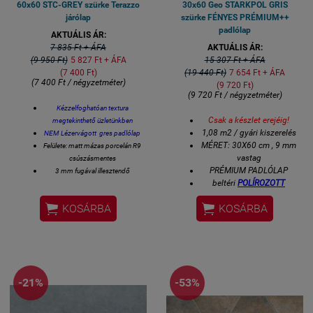
60x60 STC-GREY szürke Terazzo
30x60 Geo STARKPOL GRIS
járólap
szürke FÉNYES PRÉMIUM++
padlólap
AKTUÁLIS ÁR:
7 835 Ft + ÁFA
AKTUÁLIS ÁR:
(9 950 Ft)
5 827 Ft + ÁFA
15 307 Ft + ÁFA
(7 400 Ft)
(19 440 Ft)
7 654 Ft + ÁFA
(7 400 Ft / négyzetméter)
(9 720 Ft)
(9 720 Ft / négyzetméter)
Kézzelfoghatóan textura
Csak a készlet erejéig!
megtekinthető üzletünkben
1,08 m2 / gyári kiszerelés
NEM Lézervágott gres padlólap
MÉRET:
30X60 cm
, 9 mm
Felülete: matt mázas porcelán R9
vastag
csúszásmentes
PRÉMIUM PADLÓLAP
3 mm fugával illesztendő
beltéri
POLÍROZOTT
60 x60 cm lapméret
FÉNYES
padlólap
Vastagsága 8 mm


KOSÁRBA
KOSÁRBA
3-4 hét szállítási idő
1 kiszerelés 4 lap azaz 1,44
bemutatótermünkben
négyzetméter
megtekinthető
-21%
-53%