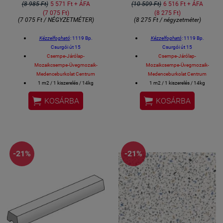
(8 985 Ft)
5 571 Ft + ÁFA
(10 509 Ft)
6 516 Ft + ÁFA
(7 075 Ft)
(8 275 Ft)
(7 075 Ft / NÉGYZETMÉTER)
(8 275 Ft / négyzetméter)
Kézzelfogható
: 1119 Bp.
Kézzelfogható
: 1119 Bp.
Csurgói út 15
Csurgói út 15
Csempe-Járólap-
Csempe-Járólap-
Mozaikcsempe-Üvegmozaik-
Mozaikcsempe-Üvegmozaik-
Medenceburkolat Centrum
Medenceburkolat Centrum
1 m2 / 1 kiszerelés / 14kg
1 m2 / 1 kiszerelés / 14kg
Méret: 10x20 cm / csempe
Méret: 10x20 cm / csempe


KOSÁRBA
KOSÁRBA
Gérvágással fordítjuk a sarkokat.
Gérvágással fordítjuk a sarkokat.
Fürdőszobai csempe, konyhai
Fürdőszobai csempe, konyhai
csempe, éttermi design csempe
csempe, éttermi design csempe
spanyol csempe
spanyol csempe
-21%
-21%