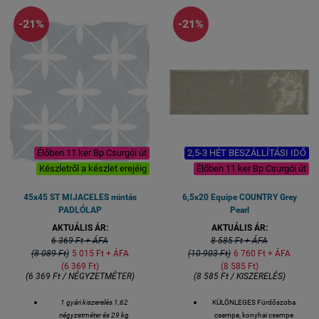
-21%
-21%
Élőben 11 ker Bp Csurgói út
2,5-3 HÉT BESZÁLLÍTÁSI IDŐ
Készletről a készlet erejéig
Élőben 11 ker Bp Csurgói út
45x45 ST MIJACELES mintás
6,5x20 Equipe COUNTRY Grey
PADLÓLAP
Pearl
AKTUÁLIS ÁR:
AKTUÁLIS ÁR:
6 369 Ft + ÁFA
8 585 Ft + ÁFA
(8 089 Ft)
5 015 Ft + ÁFA
(10 903 Ft)
6 760 Ft + ÁFA
(6 369 Ft)
(8 585 Ft)
(6 369 Ft / NÉGYZETMÉTER)
(8 585 Ft / KISZERELÉS)
1 gyári kiszerelés 1,62
KÜLÖNLEGES Fürdőszoba
négyzetméter és 29 kg
csempe, konyhai csempe