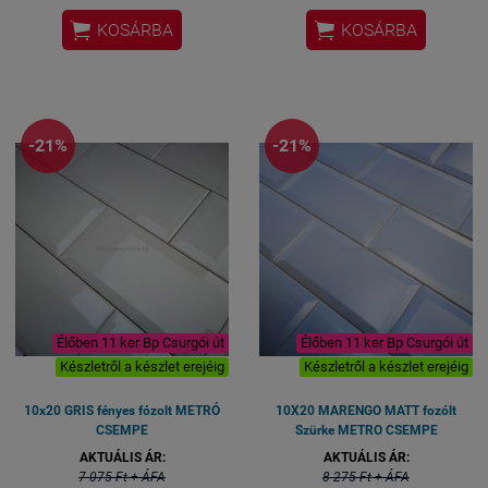
Méret: 10x20 cm / csempe
Méret: 10x20 cm / csempe


KOSÁRBA
KOSÁRBA
Gérvágással fordítjuk a sarkokat.
Gérvágással fordítjuk a sarkokat.
Fürdőszobai csempe, konyhai
Fürdőszobai csempe, konyhai
csempe, éttermi design csempe
csempe, éttermi design csempe
spanyol csempe
spanyol csempe
-21%
-21%
Élőben 11 ker Bp Csurgói út
Élőben 11 ker Bp Csurgói út
Készletről a készlet erejéig
Készletről a készlet erejéig
10x20 GRIS fényes fózolt METRÓ
10X20 MARENGO MATT fozólt
CSEMPE
Szürke METRO CSEMPE
AKTUÁLIS ÁR:
AKTUÁLIS ÁR:
7 075 Ft + ÁFA
8 275 Ft + ÁFA