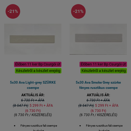
-21%
-21%
Élőben 11 ker Bp Csurgói út
Élőben 11 ker Bp Csurgói út
Készletről a készlet erejéig
Készletről a készlet erejéig
5x30 Ava Light-grey SZÜRKE
5x30 Ava Smoke Grey szürke
csempe
fényes rusztikus csempe
AKTUÁLIS ÁR:
AKTUÁLIS ÁR:
6 730 Ft + ÁFA
6 730 Ft + ÁFA
(8 547 Ft)
5 299 Ft + ÁFA
(8 547 Ft)
5 299 Ft + ÁFA
(6 730 Ft)
(6 730 Ft)
(6 730 Ft / KISZERELÉS)
(6 730 Ft / KISZERELÉS)
Fényes rusztikus fali csempe
Fényes rusztikus fali csempe
burkolat
burkolat