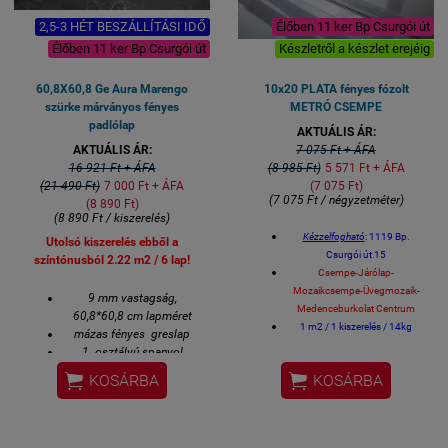
2,5-3 HÉT BESZÁLLÍTÁSI IDŐ
Élőben 11 ker Bp Csurgói út
Élőben 11 ker Bp Csurgói út
Készletről a készlet erejéig
60,8X60,8 Ge Aura Marengo
10x20 PLATA fényes fózolt
szürke márványos fényes
METRÓ CSEMPE
padlólap
AKTUÁLIS ÁR:
AKTUÁLIS ÁR:
7 075 Ft + ÁFA
16 921 Ft + ÁFA
(8 985 Ft)
5 571 Ft + ÁFA
(21 490 Ft)
7 000 Ft + ÁFA
(7 075 Ft)
(7 075 Ft / négyzetméter)
(8 890 Ft)
(8 890 Ft / kiszerelés)
Kézzelfogható
: 1119 Bp.
Utolsó kiszerelés ebből a
Csurgói út 15
színtónusból 2.22 m2 / 6 lap!
Csempe-Járólap-
Mozaikcsempe-Üvegmozaik-
9 mm vastagság,
Medenceburkolat Centrum
60,8*60,8 cm lapméret
1 m2 / 1 kiszerelés / 14kg
mázas fényes greslap
Méret: 10x20 cm / csempe
1. osztályú spanyol
Gérvágással fordítjuk a sarkokat.
prémium padlólap


KOSÁRBA
KOSÁRBA
Fürdőszobai csempe, konyhai
csempe, éttermi design csempe
spanyol csempe