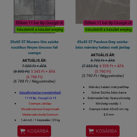
Élőben 11 ker Bp Csurgói út
Élőben 11 ker Bp Csurgói út
Készletről a készlet erejéig
Készletről a készlet erejéig
30x60 ST Murano Gris szürke
45x45 ST Pandora Grey szürke-
rusztikus fényes tónusos fali
bézs márvány hatású matt járólap
csempe
AKTUÁLIS ÁR:
AKTUÁLIS ÁR:
5 790 Ft + ÁFA
7 000 Ft + ÁFA
(7 353 Ft)
4 559 Ft + ÁFA
(8 890 Ft)
5 345 Ft + ÁFA
(5 790 Ft)
(5 790 Ft / Négyzetméter)
(6 788 Ft)
(6 788 Ft / Négyzetméter)
Márvány hatású matt padlólap
Kézzelfoghatóan megtekinthető
:
Színei: Szürke, bézs, barna
1119 Bp. Csurgói út 15
Származási hely: Spanyolország
Csempe-Járólap-
Minőségi osztály: 1.
Mozaikcsempe-Üvegmozaik-
Csempe méret: 45x45 cm vtg:
Medenceburkolat Centrum
8,5 mm
1,44 m2 / 1 kiszerelés / 25 kg
Felhasználható: beltéri fali
V4 - ERŐS TÓNUSOS CSEMPE
csempe burkolat


KOSÁRBA
KOSÁRBA
Méret: 30 x 60 cm / csempe
Kiszerelés: 1,62 négyzetméter /
Fürdőszobai csempe, konyhai
8 lap