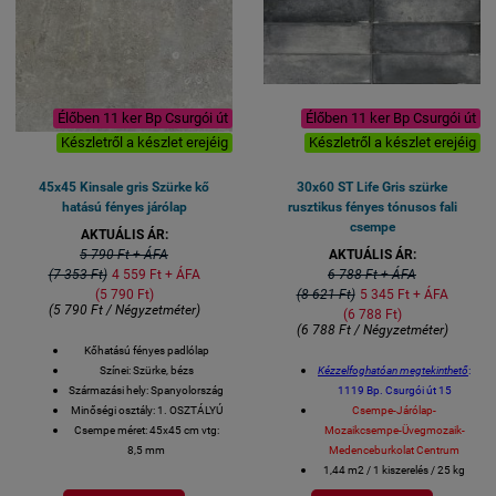
Élőben 11 ker Bp Csurgói út
Élőben 11 ker Bp Csurgói út
Készletről a készlet erejéig
Készletről a készlet erejéig
45x45 Kinsale gris Szürke kő
30x60 ST Life Gris szürke
hatású fényes járólap
rusztikus fényes tónusos fali
csempe
AKTUÁLIS ÁR:
5 790 Ft + ÁFA
AKTUÁLIS ÁR:
(7 353 Ft)
4 559 Ft + ÁFA
6 788 Ft + ÁFA
(5 790 Ft)
(8 621 Ft)
5 345 Ft + ÁFA
(5 790 Ft / Négyzetméter)
(6 788 Ft)
(6 788 Ft / Négyzetméter)
Kőhatású fényes padlólap
Színei: Szürke, bézs
Kézzelfoghatóan megtekinthető
:
Származási hely: Spanyolország
1119 Bp. Csurgói út 15
Minőségi osztály: 1. OSZTÁLYÚ
Csempe-Járólap-
Csempe méret: 45x45 cm vtg:
Mozaikcsempe-Üvegmozaik-
8,5 mm
Medenceburkolat Centrum
Kiszerelés: 1,62 négyzetméter /
1,44 m2 / 1 kiszerelés / 25 kg
8 lap
V4 - ERŐS TÓNUSOS CSEMPE