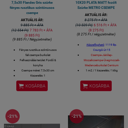
7,5x30 Flandes Gris szürke
10X20 PLATA MATT fozólt
fényes rusztikus színtónusos
Szürke METRO CSEMPE
csempe
AKTUÁLIS ÁR:
AKTUÁLIS ÁR:
8 275 Ft + ÁFA
9 885 Ft + ÁFA
(10 509 Ft)
6 516 Ft + ÁFA
(12 554 Ft)
7 783 Ft + ÁFA
(8 275 Ft)
(8 275 Ft / négyzetméter)
(9 885 Ft)
(9 885 Ft / Négyzetméter)
Kézzelfogható
: 1119 Bp.
Fényes rusztikus színtónusos
Csurgói út 15
fali csempe burkolat
Csempe-Járólap-
Felhasználási terület: Fürdő &
Mozaikcsempe-Üvegmozaik-
konyha
Medenceburkolat Centrum
Csempe méret: 7,5x30 cm
1 m2 / 1 kiszerelés / 14kg
Kiszerelés: 1
Méret: 10x20 cm / csempe
négyzetméter/doboz
Gérvágással fordítjuk a sarkokat.


KOSÁRBA
KOSÁRBA
Fürdőszobai csempe, konyhai
csempe, éttermi design csempe
spanyol csempe
-21%
-21%