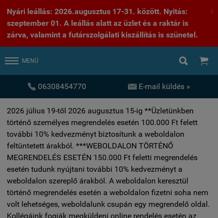
Nyári leállás: 2026.augusztus 17-31. között. Nyitás:
X
szeptember 01. A leállás alatt az üzlet és a raktár is
zárva, valamint a futárszolgálati kiszállítás is szünetel.


MENÜ


06308454770
E-mail küldés »
2026 július 19-től 2026 augusztus 15-ig **Üzletünkben
történő személyes megrendelés esetén 100.000 Ft felett
további 10% kedvezményt biztosítunk a weboldalon
feltüntetett árakból. ***WEBOLDALON TÖRTÉNŐ
MEGRENDELÉS ESETÉN 150.000 Ft feletti megrendelés
esetén tudunk nyújtani további 10% kedvezményt a
weboldalon szereplő árakból. A weboldalon keresztül
történő megrendelés esetén a weboldalon fizetni soha nem
volt lehetséges, weboldalunk csupán egy megrendelő oldal.
Kollégáink fogják megküldeni online rendelés esetén az