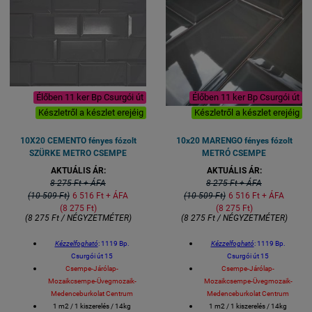
Élőben 11 ker Bp Csurgói út
Élőben 11 ker Bp Csurgói út
Készletről a készlet erejéig
Készletről a készlet erejéig
10X20 CEMENTO fényes fózolt
10x20 MARENGO fényes fózolt
SZÜRKE METRO CSEMPE
METRÓ CSEMPE
AKTUÁLIS ÁR:
AKTUÁLIS ÁR:
8 275 Ft + ÁFA
8 275 Ft + ÁFA
(10 509 Ft)
6 516 Ft + ÁFA
(10 509 Ft)
6 516 Ft + ÁFA
(8 275 Ft)
(8 275 Ft)
(8 275 Ft / NÉGYZETMÉTER)
(8 275 Ft / NÉGYZETMÉTER)
Kézzelfogható
: 1119 Bp.
Kézzelfogható
: 1119 Bp.
Csurgói út 15
Csurgói út 15
Csempe-Járólap-
Csempe-Járólap-
Mozaikcsempe-Üvegmozaik-
Mozaikcsempe-Üvegmozaik-
Medenceburkolat Centrum
Medenceburkolat Centrum
1 m2 / 1 kiszerelés / 14kg
1 m2 / 1 kiszerelés / 14kg