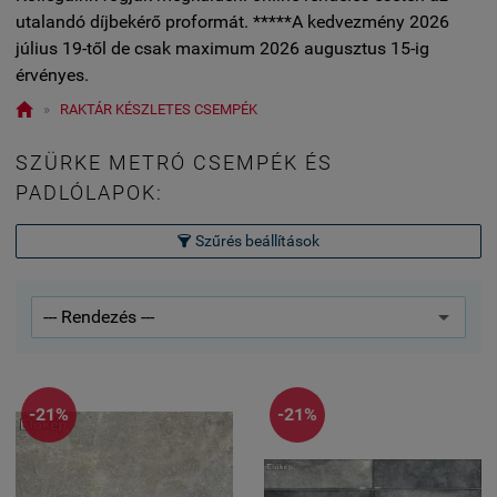
utalandó díjbekérő proformát. *****A kedvezmény 2026
július 19-től de csak maximum 2026 augusztus 15-ig
érvényes.

»
RAKTÁR KÉSZLETES CSEMPÉK
SZÜRKE METRÓ CSEMPÉK ÉS
PADLÓLAPOK:
Szűrés beállítások

-21%
-21%