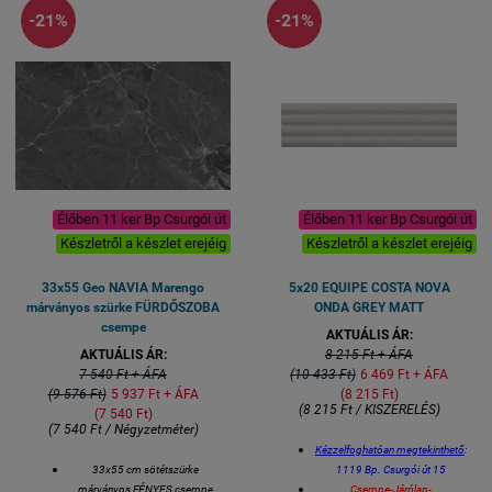
-21%
-21%
Élőben 11 ker Bp Csurgói út
Élőben 11 ker Bp Csurgói út
Készletről a készlet erejéig
Készletről a készlet erejéig
33x55 Geo NAVIA Marengo
5x20 EQUIPE COSTA NOVA
márványos szürke FÜRDŐSZOBA
ONDA GREY MATT
csempe
AKTUÁLIS ÁR:
AKTUÁLIS ÁR:
8 215 Ft + ÁFA
7 540 Ft + ÁFA
(10 433 Ft)
6 469 Ft + ÁFA
(9 576 Ft)
5 937 Ft + ÁFA
(8 215 Ft)
(8 215 Ft / KISZERELÉS)
(7 540 Ft)
(7 540 Ft / Négyzetméter)
Kézzelfoghatóan megtekinthető
:
33x55 cm sötétszürke
1119 Bp. Csurgói út 15
márványos FÉNYES csempe
Csempe-Járólap-