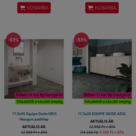
idő a gyárból közvetlenül


KOSÁRBA
KOSÁRBA
Bemutatótermünkben
kézzelfoghatóan megtekinthető
(Bp. Csurgói út 15)
-53%
-53%
Élőben 11 ker Bp Csurgói út
Élőben 11 ker Bp Csurgói út
Készletről a készlet erejéig
Készletről a készlet erejéig
17,5x20 Equipe Oxide GRIS
17,5x20 EQUIPE OXIDE AZUL
Hexagon padlólap
AKTUÁLIS ÁR:
AKTUÁLIS ÁR:
12 858 Ft + ÁFA
12 858 Ft + ÁFA
(16 330 Ft)
6 000 Ft + ÁFA