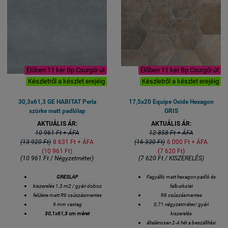
Élőben 11 ker Bp Csurgói út
Élőben 11 ker Bp Csurgói út
Készletről a készlet erejéig
Készletről a készlet erejéig
30,3x61,3 GE HABITAT Perla
17,5x20 Equipe Oxide Hexagon
szürke matt padlólap
GRIS
AKTUÁLIS ÁR:
AKTUÁLIS ÁR:
10 961 Ft + ÁFA
12 858 Ft + ÁFA
(13 920 Ft)
8 631 Ft + ÁFA
(16 330 Ft)
6 000 Ft + ÁFA
(10 961 Ft)
(7 620 Ft)
(10 961 Ft / Négyzetméter)
(7 620 Ft / KISZERELÉS)
GRESLAP
Fagyálló matt hexagon padló és
kiszerelés 1,3 m2 / gyári doboz
falburkolat
felülete matt R9 csúszásmentes
R9 csúszásmentes
9 mm vastag
0,71 négyzetméter/ gyári
30,1x61,3 cm méret
kiszerelés
általánosan 2-4 hét a beszállítási