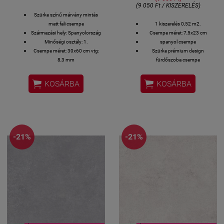
(9 050 Ft / KISZERELÉS)
Szürke színű márvány mintás
matt fali csempe
1 kiszerelés 0,52 m2.
Származási hely: Spanyolország
Csempe méret: 7,5x23 cm
Minőségi osztály: 1.
spanyol csempe
Csempe méret: 30x60 cm vtg:
Szürke prémium design
8,3 mm
fürdőszoba csempe
Felhasználható: beltéri fali
csempe burkolat


KOSÁRBA
KOSÁRBA
Kiszerelés: 1,44 négyzetméter
Kiszerelés súly: 21,2 kg
Megtekinthető: 1119 Bp.
Csurgói út 15
-21%
-21%