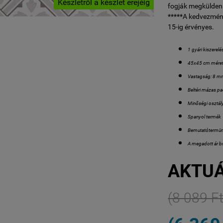
Készletről a készlet erejéig
fogják megküldeni
*****A kedvezmén
15-ig érvényes.
1 gyári kiszerel
45x45 cm méretű
Vastagság: 8 
Beltéri mázas pa
Minőségi osztály
Spanyol termék
Bemutatótermün
A megadott ár br
AKTUÁ
(8 089 Ft