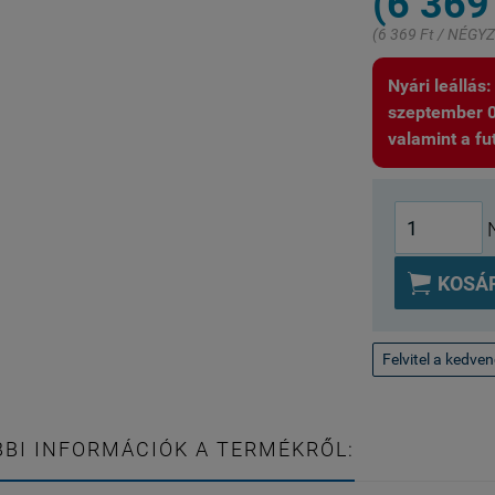
(6 369
(6 369 Ft / NÉG
Nyári leállás
szeptember 01.
valamint a fut

KOSÁ
Felvitel a kedve
BI INFORMÁCIÓK A TERMÉKRŐL: