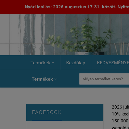
Nyári leállás: 2026.augusztus 17-31. között. Nyitás:
Termékek
Kezdőlap
KEDVEZMÉNY

Termékek

2026 júl
FACEBOOK
10% ked
150.000 
weboldal