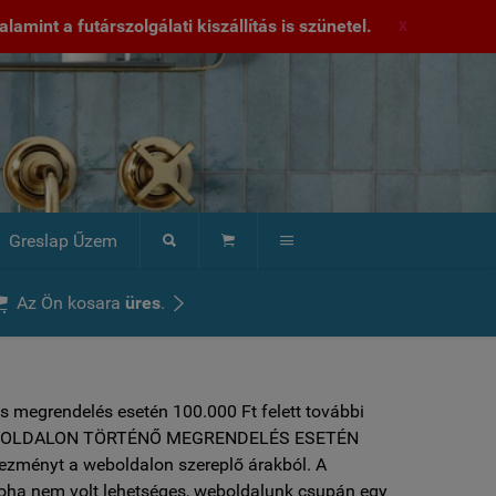
lamint a futárszolgálati kiszállítás is szünetel.
X
Greslap Űzem





Az Ön kosara
üres
.
s megrendelés esetén 100.000 Ft felett további
 ***WEBOLDALON TÖRTÉNŐ MEGRENDELÉS ESETÉN
vezményt a weboldalon szereplő árakból. A
soha nem volt lehetséges, weboldalunk csupán egy