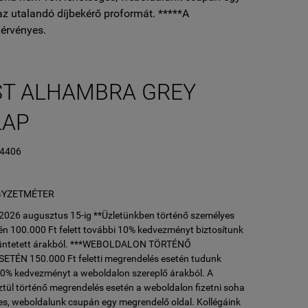
az utalandó díjbekérő proformát. *****A
érvényes.
ST ALHAMBRA GREY
LAP
24406
L
GYZETMÉTER
l 2026 augusztus 15-ig **Üzletünkben történő személyes
n 100.000 Ft felett további 10% kedvezményt biztosítunk
ltüntetett árakból. ***WEBOLDALON TÖRTÉNŐ
ÉN 150.000 Ft feletti megrendelés esetén tudunk
10% kedvezményt a weboldalon szereplő árakból. A
tül történő megrendelés esetén a weboldalon fizetni soha
es, weboldalunk csupán egy megrendelő oldal. Kollégáink