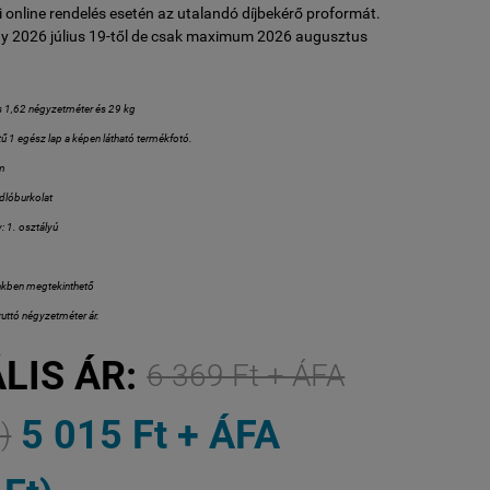
 online rendelés esetén az utalandó díjbekérő proformát.
y 2026 július 19-től de csak maximum 2026 augusztus
és 1,62 négyzetméter és 29 kg
 1 egész lap a képen látható termékfotó.
mm
dlóburkolat
: 1. osztályú
kben megtekinthető
uttó négyzetméter ár.
LIS ÁR:
6 369 Ft + ÁFA
5 015 Ft + ÁFA
)