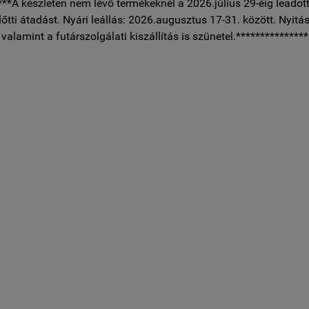
***A készleten nem lévő termékeknél a 2026.július 29-éig leadott
előtti átadást. Nyári leállás: 2026.augusztus 17-31. között. Nyitás
, valamint a futárszolgálati kiszállítás is szünetel.***************