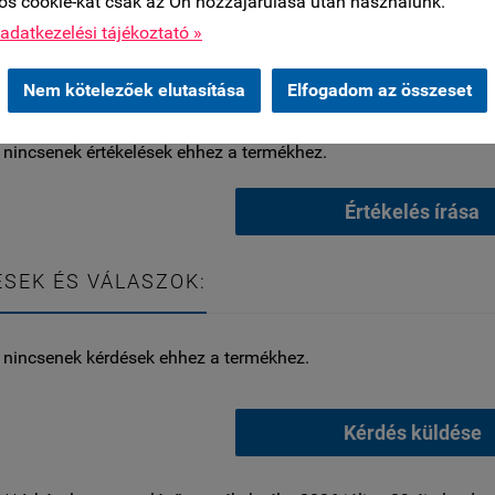
os cookie-kat csak az Ön hozzájárulása után használunk.
adatkezelési tájékoztató »
LÓI VÉLEMÉNYEK:
Nem kötelezőek elutasítása
Elfogadom az összeset
 nincsenek értékelések ehhez a termékhez.
Értékelés írása
SEK ÉS VÁLASZOK:
 nincsenek kérdések ehhez a termékhez.
Kérdés küldése