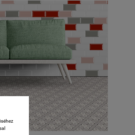
éséhez
sal