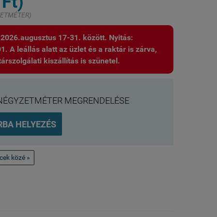
 Ft)
YZETMÉTER)
: 2026.augusztus 17-31. között. Nyitás:
 A leállás alatt az üzlet és a raktár is zárva,
árszolgálati kiszállítás is szünetel.
NÉGYZETMÉTER MEGRENDELÉSE
RBA HELYEZÉS
ncek közé »