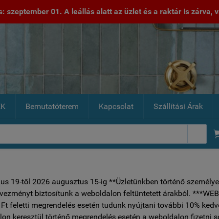
 szeptember 01. A leállás alatt az üzlet és a raktár is zárva, va
EK
Bemutatóterem
Kapcsolat
Szállítási Árak

ius 19-től 2026 augusztus 15-ig **Üzletünkben történő személye
vezményt biztosítunk a weboldalon feltüntetett árakból.
Ft feletti megrendelés esetén tudunk nyújtani további 10% ked
on keresztül történő megrendelés esetén a weboldalon fizetni 