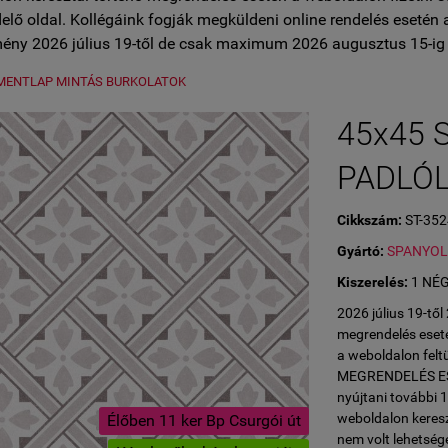
lő oldal. Kollégáink fogják megküldeni online rendelés esetén 
ény 2026 július 19-től de csak maximum 2026 augusztus 15-ig 
MENTLAP MINTÁS BURKOLATOK
45x45 
PADLÓ
Cikkszám:
ST-35
Gyártó:
SPANYO
Kiszerelés:
1 NÉ
2026 július 19-tő
megrendelés eseté
a weboldalon fe
MEGRENDELÉS ESET
nyújtani további 
weboldalon keresz
Élőben 11 ker Bp Csurgói út
nem volt lehetség