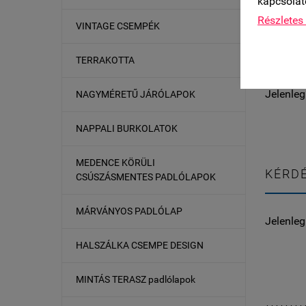
kapcsolat
Részletes 
VINTAGE CSEMPÉK
VÁSÁR
TERRAKOTTA
Jelenleg
NAGYMÉRETŰ JÁRÓLAPOK
NAPPALI BURKOLATOK
MEDENCE KÖRÜLI
KÉRDÉ
CSÚSZÁSMENTES PADLÓLAPOK
MÁRVÁNYOS PADLÓLAP
Jelenleg
HALSZÁLKA CSEMPE DESIGN
MINTÁS TERASZ padlólapok