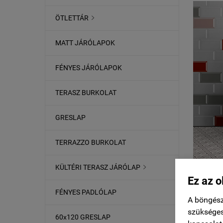
ÖTLETTÁR

MATT JÁRÓLAPOK
FÉNYES JÁRÓLAPOK
TERASZ BURKOLAT
GRESLAP
TERRAZZO BURKOLAT
KÜLTÉRI TERASZ JÁRÓLAP

Ez az o
FÉNYES PADLÓLAP
A böngész
szükséges
60x120 GRESLAP