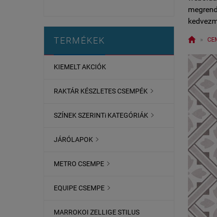
megrende
kedvezm

TERMÉKEK
»
CE
KIEMELT AKCIÓK
RAKTÁR KÉSZLETES CSEMPÉK

SZÍNEK SZERINTi KATEGÓRIÁK

JÁRÓLAPOK

METRO CSEMPE

EQUIPE CSEMPE

MARROKOI ZELLIGE STILUS