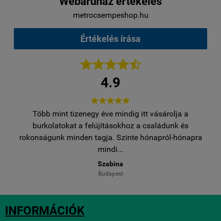
Webáruház értékelés
metrocsempeshop.hu
Értékelés írása





4.9





Több mint tizenegy éve mindig itt vásárolja a
egy
burkolatokat a felújításokhoz a családunk és
..
rokonságunk minden tagja. Szinte hónapról-hónapra
ro
mindi...
Szabina
Budapest
INFORMÁCIÓK