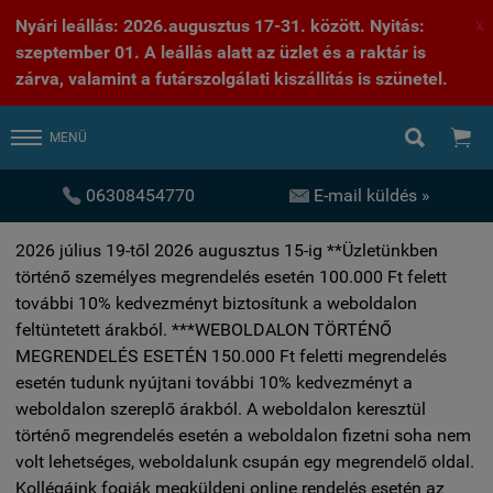
Nyári leállás: 2026.augusztus 17-31. között. Nyitás:
X
szeptember 01. A leállás alatt az üzlet és a raktár is
zárva, valamint a futárszolgálati kiszállítás is szünetel.


MENÜ


06308454770
E-mail küldés »
2026 július 19-től 2026 augusztus 15-ig **Üzletünkben
történő személyes megrendelés esetén 100.000 Ft felett
további 10% kedvezményt biztosítunk a weboldalon
feltüntetett árakból. ***WEBOLDALON TÖRTÉNŐ
MEGRENDELÉS ESETÉN 150.000 Ft feletti megrendelés
esetén tudunk nyújtani további 10% kedvezményt a
weboldalon szereplő árakból. A weboldalon keresztül
történő megrendelés esetén a weboldalon fizetni soha nem
volt lehetséges, weboldalunk csupán egy megrendelő oldal.
Kollégáink fogják megküldeni online rendelés esetén az