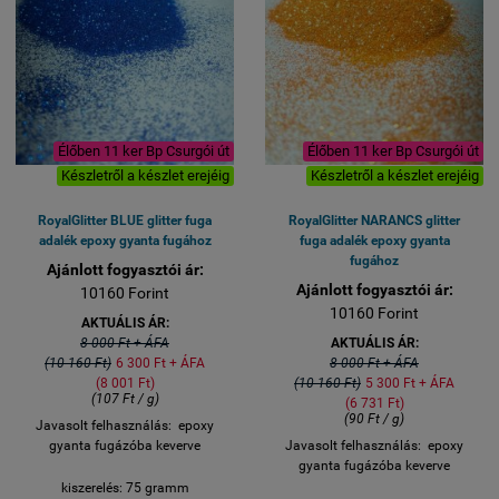
Élőben 11 ker Bp Csurgói út
Élőben 11 ker Bp Csurgói út
Készletről a készlet erejéig
Készletről a készlet erejéig
RoyalGlitter BLUE glitter fuga
RoyalGlitter NARANCS glitter
adalék epoxy gyanta fugához
fuga adalék epoxy gyanta
fugához
Ajánlott fogyasztói ár:
Ajánlott fogyasztói ár:
10160 Forint
10160 Forint
AKTUÁLIS ÁR:
8 000 Ft + ÁFA
AKTUÁLIS ÁR:
(10 160 Ft)
6 300 Ft + ÁFA
8 000 Ft + ÁFA
(8 001 Ft)
(10 160 Ft)
5 300 Ft + ÁFA
(107 Ft / g)
(6 731 Ft)
(90 Ft / g)
Javasolt felhasználás: epoxy
gyanta fugázóba keverve
Javasolt felhasználás: epoxy
gyanta fugázóba keverve
kiszerelés: 75 gramm