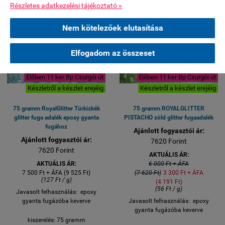
Részletes adatkezelési tájékoztató »
Nem kötelezőek elutasítása
Elfogadom az összeset
Élőben 11 ker Bp Csurgói út
Élőben 11 ker Bp Csurgói út
Készletről a készlet erejéig
Készletről a készlet erejéig
75 gramm RoyalGlitter Türkizkék
75 gramm ROYALGLITTER
glitter fuga adalék epoxy gyanta
PISTACHO zöld glitter fugaadalék
fugához
Ajánlott fogyasztói ár:
Ajánlott fogyasztói ár:
7620 Forint
7620 Forint
AKTUÁLIS ÁR:
AKTUÁLIS ÁR:
6 000 Ft + ÁFA
7 500 Ft + ÁFA (9 525 Ft)
(7 620 Ft)
3 300 Ft + ÁFA
(127 Ft / g)
(4 191 Ft)
(56 Ft / g)
Javasolt felhasználás: epoxy
gyanta fugázóba keverve
Javasolt felhasználás: epoxy
gyanta fugázóba keverve
kiszerelés: 75 gramm