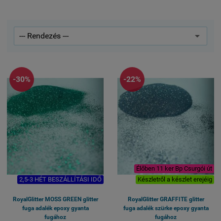
-30%
-22%
Élőben 11 ker Bp Csurgói út
2,5-3 HÉT BESZÁLLÍTÁSI IDŐ
Készletről a készlet erejéig
RoyalGlitter MOSS GREEN glitter
RoyalGlitter GRAFFITE glitter
fuga adalék epoxy gyanta
fuga adalék szürke epoxy gyanta
fugához
fugához