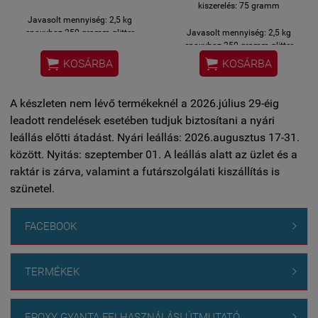
kiszerelés: 75 gramm
Javasolt mennyiség: 2,5 kg
epoxyhoz 250 gramm glitter
Javasolt mennyiség: 2,5 kg
epoxyhoz 250 gramm glitter


KOSÁRBA
KOSÁRBA
A készleten nem lévő termékeknél a 2026.július 29-éig
leadott rendelések esetében tudjuk biztosítani a nyári
leállás előtti átadást. Nyári leállás: 2026.augusztus 17-31.
között. Nyitás: szeptember 01. A leállás alatt az üzlet és a
raktár is zárva, valamint a futárszolgálati kiszállítás is
szünetel.
FACEBOOK

TERMÉKEK

EPOXY GYANTA FELHASZNÁLÁSI ÚTMUTATÓ
