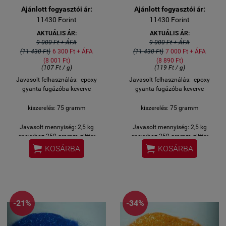
Ajánlott fogyasztói ár:
Ajánlott fogyasztói ár:
11430 Forint
11430 Forint
AKTUÁLIS ÁR:
AKTUÁLIS ÁR:
9 000 Ft + ÁFA
9 000 Ft + ÁFA
(11 430 Ft)
6 300 Ft + ÁFA
(11 430 Ft)
7 000 Ft + ÁFA
(8 001 Ft)
(8 890 Ft)
(107 Ft / g)
(119 Ft / g)
Javasolt felhasználás: epoxy
Javasolt felhasználás: epoxy
gyanta fugázóba keverve
gyanta fugázóba keverve
kiszerelés: 75 gramm
kiszerelés: 75 gramm
Javasolt mennyiség: 2,5 kg
Javasolt mennyiség: 2,5 kg
epoxyhoz 250 gramm glitter
epoxyhoz 250 gramm glitter


KOSÁRBA
KOSÁRBA
-21%
-34%