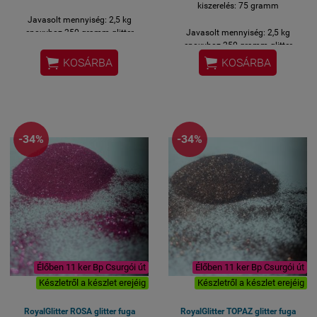
kiszerelés: 75 gramm
Javasolt mennyiség: 2,5 kg
epoxyhoz 250 gramm glitter
Javasolt mennyiség: 2,5 kg
epoxyhoz 250 gramm glitter


KOSÁRBA
KOSÁRBA
-34%
-34%
Élőben 11 ker Bp Csurgói út
Élőben 11 ker Bp Csurgói út
Készletről a készlet erejéig
Készletről a készlet erejéig
RoyalGlitter ROSA glitter fuga
RoyalGlitter TOPAZ glitter fuga