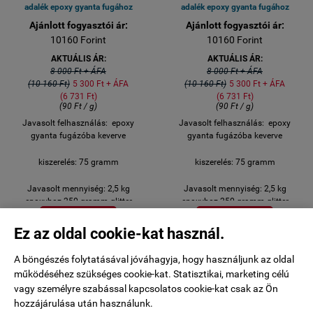
adalék epoxy gyanta fugához
adalék epoxy gyanta fugához
Ajánlott fogyasztói ár:
Ajánlott fogyasztói ár:
10160 Forint
10160 Forint
AKTUÁLIS ÁR:
AKTUÁLIS ÁR:
8 000 Ft + ÁFA
8 000 Ft + ÁFA
(10 160 Ft)
5 300 Ft + ÁFA
(10 160 Ft)
5 300 Ft + ÁFA
(6 731 Ft)
(6 731 Ft)
(90 Ft / g)
(90 Ft / g)
Javasolt felhasználás: epoxy
Javasolt felhasználás: epoxy
gyanta fugázóba keverve
gyanta fugázóba keverve
kiszerelés: 75 gramm
kiszerelés: 75 gramm
Javasolt mennyiség: 2,5 kg
Javasolt mennyiség: 2,5 kg
epoxyhoz 250 gramm glitter
epoxyhoz 250 gramm glitter


KOSÁRBA
KOSÁRBA
Ez az oldal cookie-kat használ.
A böngészés folytatásával jóváhagyja, hogy használjunk az oldal
működéséhez szükséges cookie-kat. Statisztikai, marketing célú
vagy személyre szabással kapcsolatos cookie-kat csak az Ön
-45%
hozzájárulása után használunk.