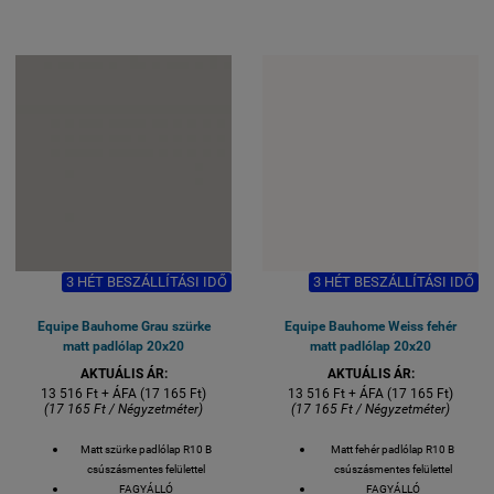
Készlethiány esetén 2-3 hét
Készlethiány esetén 2-3 hét
szállítási idő.
szállítási idő.
1 M2 / GYÁRI KISZERELÉS / 25
1 M2 / GYÁRI KISZERELÉS / 25
DB / 18 KG
DB / 18 KG
3 HÉT BESZÁLLÍTÁSI IDŐ
3 HÉT BESZÁLLÍTÁSI IDŐ
Equipe Bauhome Grau szürke
Equipe Bauhome Weiss fehér
matt padlólap 20x20
matt padlólap 20x20
AKTUÁLIS ÁR:
AKTUÁLIS ÁR:
13 516 Ft + ÁFA (17 165 Ft)
13 516 Ft + ÁFA (17 165 Ft)
(17 165 Ft / Négyzetméter)
(17 165 Ft / Négyzetméter)
Matt szürke padlólap R10 B
Matt fehér padlólap R10 B
csúszásmentes felülettel
csúszásmentes felülettel
FAGYÁLLÓ
FAGYÁLLÓ