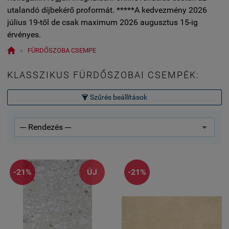
utalandó díjbekérő proformát. *****A kedvezmény 2026
július 19-től de csak maximum 2026 augusztus 15-ig
érvényes.

»
FÜRDŐSZOBA CSEMPE
KLASSZIKUS FÜRDŐSZOBAI CSEMPÉK:
Szűrés beállítások

-21%
ÚJ
-21%