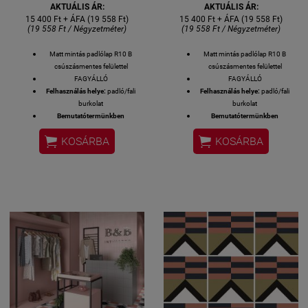
AKTUÁLIS ÁR:
AKTUÁLIS ÁR:
15 400 Ft + ÁFA (19 558 Ft)
15 400 Ft + ÁFA (19 558 Ft)
(19 558 Ft / Négyzetméter)
(19 558 Ft / Négyzetméter)
Matt mintás padlólap R10 B
Matt mintás padlólap R10 B
csúszásmentes felülettel
csúszásmentes felülettel
FAGYÁLLÓ
FAGYÁLLÓ
Felhasználás helye:
padló/fali
Felhasználás helye:
padló/fali
burkolat
burkolat
Bemutatótermünkben
Bemutatótermünkben
megtekinthető!
megtekinthető!


KOSÁRBA
KOSÁRBA
Felülete:
MATT
Felülete:
MATT
Méret: 20x20 cm
Méret: 20x20 cm
MADE IN SPAIN
MADE IN SPAIN
Készlethiány esetén 3 hét
Készlethiány esetén 3 hét
szállítási idő.
szállítási idő.
1 M2 / GYÁRI KISZERELÉS / 25
1 M2 / GYÁRI KISZERELÉS / 25
DB / 18 KG
DB / 18 KG