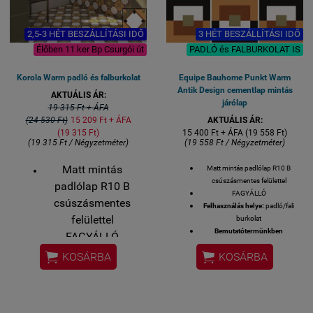
2,5-3 HÉT BESZÁLLÍTÁSI IDŐ
3 HÉT BESZÁLLÍTÁSI IDŐ
Élőben 11 ker Bp Csurgói út
PADLÓ és FALBURKOLAT IS
Korola Warm padló és falburkolat
Equipe Bauhome Punkt Warm
Antik Design cementlap mintás
AKTUÁLIS ÁR:
járólap
19 315 Ft + ÁFA
(24 530 Ft)
15 209 Ft + ÁFA
AKTUÁLIS ÁR:
(19 315 Ft)
15 400 Ft + ÁFA (19 558 Ft)
(19 315 Ft / Négyzetméter)
(19 558 Ft / Négyzetméter)
Matt mintás
Matt mintás padlólap R10 B
csúszásmentes felülettel
padlólap R10 B
FAGYÁLLÓ
csúszásmentes
Felhasználás helye:
padló/fali
felülettel
burkolat
Bemutatótermünkben
FAGYÁLLÓ
megtekinthető!
Felhasználás


KOSÁRBA
KOSÁRBA
Felülete:
MATT
helye:
padló/fali
Méret: 20x20 cm
MADE IN SPAIN
burkolat
Készlethiány esetén 3 hét
Bemutatótermünkben
szállítási idő.