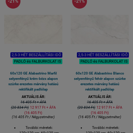
-21%
-21%
flexibilis ragasztóval
2-3 hét
burkolható
Árgaranciát: Minden
Beszállítási idő a gyárból:
esetben biztosítunk a
2-3 hét
weboldalon feltüntetett
Árgaranciát: Minden
áron.
esetben biztosítunk a
weboldalon feltüntetett
áron.
2,5-3 HÉT BESZÁLLÍTÁSI IDŐ
2,5-3 HÉT BESZÁLLÍTÁSI IDŐ
PADLÓ és FALBURKOLAT IS
PADLÓ és FALBURKOLAT IS
60x120 GE Alabastrino Marfil
60x120 GE Alabastrino Blanco
selyemfényű krém-bézs alapon
selyemfényű fehér alapon szürke
szürke erezetes márvány hatású
erezetes márvány hatású
rektifikált padlólap
rektifikált padlólap
AKTUÁLIS ÁR:
AKTUÁLIS ÁR:
16 405 Ft + ÁFA
16 405 Ft + ÁFA
(20 834 Ft)
12 917 Ft + ÁFA
(20 834 Ft)
12 917 Ft + ÁFA
(16 405 Ft)
(16 405 Ft)
(16 405 Ft / Négyzetméter)
(16 405 Ft / Négyzetméter)
További méretek:
További méretek:
120x120 cm, 60x120 cm
120x120 cm, 60x120 cm