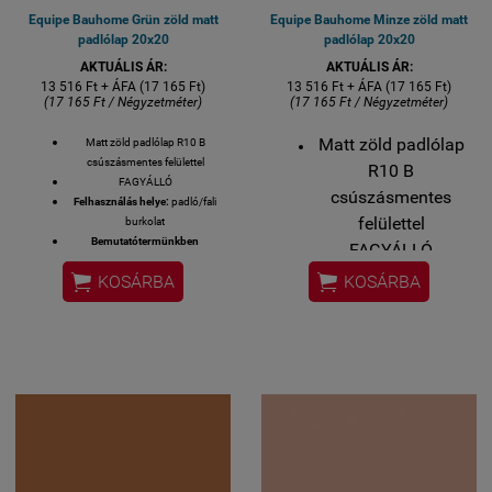
Equipe Bauhome Grün zöld matt
Equipe Bauhome Minze zöld matt
padlólap 20x20
padlólap 20x20
AKTUÁLIS ÁR:
AKTUÁLIS ÁR:
13 516 Ft + ÁFA (17 165 Ft)
13 516 Ft + ÁFA (17 165 Ft)
(17 165 Ft / Négyzetméter)
(17 165 Ft / Négyzetméter)
Matt zöld padlólap
Matt zöld padlólap R10 B
csúszásmentes felülettel
R10 B
FAGYÁLLÓ
csúszásmentes
Felhasználás helye:
padló/fali
felülettel
burkolat
Bemutatótermünkben
FAGYÁLLÓ
megtekinthető!
Felhasználás


KOSÁRBA
KOSÁRBA
Felülete:
MATT
helye:
padló/fali
Méret: 20x20 cm
MADE IN SPAIN
burkolat
Készlethiány esetén 2-3 hét
Bemutatótermünkben
szállítási idő.
megtekinthető!
1 M2 / GYÁRI KISZERELÉS / 25
DB / 18 KG
Felülete:
MATT
Méret: 20x20 cm
MADE IN SPAIN
Készlethiány