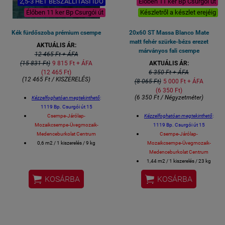
2,5-3 HÉT BESZÁLLÍTÁSI IDŐ
Élőben 11 ker Bp Csurgói út
Élőben 11 ker Bp Csurgói út
Készletről a készlet erejéig
Kék fürdőszoba prémium csempe
20x60 ST Massa Blanco Mate
matt fehér szürke-bézs erezet
AKTUÁLIS ÁR:
márványos fali csempe
12 465 Ft + ÁFA
(15 831 Ft)
9 815 Ft + ÁFA
AKTUÁLIS ÁR:
(12 465 Ft)
6 350 Ft + ÁFA
(12 465 Ft / KISZERELÉS)
(8 065 Ft)
5 000 Ft + ÁFA
(6 350 Ft)
(6 350 Ft / Négyzetméter)
Kézzelfoghatóan megtekinthető
:
1119 Bp. Csurgói út 15
Csempe-Járólap-
Kézzelfoghatóan megtekinthető
:
Mozaikcsempe-Üvegmozaik-
1119 Bp. Csurgói út 15
Medenceburkolat Centrum
Csempe-Járólap-
0,6 m2 / 1 kiszerelés / 9 kg
Mozaikcsempe-Üvegmozaik-
V4 - ERŐS TÓNUSOS CSEMPE
Medenceburkolat Centrum
Méret: 10 x 10 cm / csempe
1,44 m2 / 1 kiszerelés / 23 kg
Gyári kerámia élvédő is kapható
Méret: 20 x 60 cm / csempe


KOSÁRBA
KOSÁRBA
az adott színű Equipe
Fürdőszobai csempe, konyhai
csempéhez.
csempe, éttermi design csempe
Fürdőszobai csempe, konyhai
is,
stb....
csempe, éttermi design csempe
spanyol csempe
is,
stb....
spanyol csempe