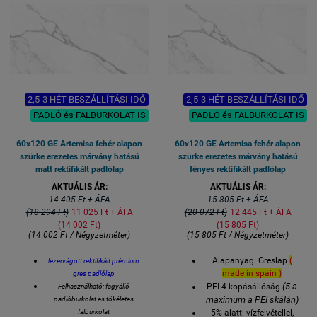
Beszállítási idő a gyárból:
burkolható
2-3 hét
Beszállítási idő a gyárból:
2-3 hét
Árgaranciát: Minden
esetben biztosítunk a
weboldalon feltüntetett
áron.
2,5-3 HÉT BESZÁLLÍTÁSI IDŐ
2,5-3 HÉT BESZÁLLÍTÁSI IDŐ
PADLÓ és FALBURKOLAT IS
PADLÓ és FALBURKOLAT IS
60x120 GE Artemisa fehér alapon
60x120 GE Artemisa fehér alapon
szürke erezetes márvány hatású
szürke erezetes márvány hatású
matt rektifikált padlólap
fényes rektifikált padlólap
AKTUÁLIS ÁR:
AKTUÁLIS ÁR:
14 405 Ft + ÁFA
15 805 Ft + ÁFA
(18 294 Ft)
11 025 Ft + ÁFA
(20 072 Ft)
12 445 Ft + ÁFA
(14 002 Ft)
(15 805 Ft)
(14 002 Ft / Négyzetméter)
(15 805 Ft / Négyzetméter)
Alapanyag: Greslap
(
lézervágott rektifikált prémium
made in spain )
gres padlólap
(5 a
PEI 4 kopásállóság
Felhasználható: fagyálló
maximum a PEI skálán)
padlóburkolat és tökéletes
falburkolat
5% alatti vízfelvétellel,