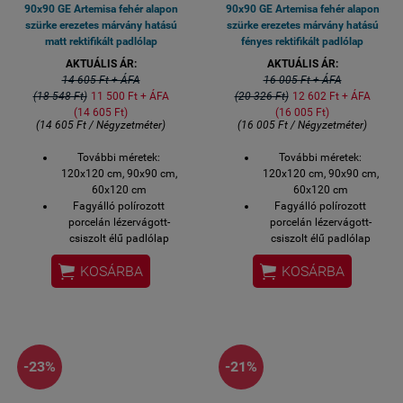
90x90 GE Artemisa fehér alapon
90x90 GE Artemisa fehér alapon
szürke erezetes márvány hatású
szürke erezetes márvány hatású
matt rektifikált padlólap
fényes rektifikált padlólap
AKTUÁLIS ÁR:
AKTUÁLIS ÁR:
14 605 Ft + ÁFA
16 005 Ft + ÁFA
(18 548 Ft)
11 500 Ft + ÁFA
(20 326 Ft)
12 602 Ft + ÁFA
(14 605 Ft)
(16 005 Ft)
(14 605 Ft / Négyzetméter)
(16 005 Ft / Négyzetméter)
További méretek:
További méretek:
120x120 cm, 90x90 cm,
120x120 cm, 90x90 cm,
60x120 cm
60x120 cm
Fagyálló polírozott
Fagyálló polírozott
porcelán lézervágott-
porcelán lézervágott-
csiszolt élű padlólap
csiszolt élű padlólap
Matt márványos járólap
Fényes márványos


KOSÁRBA
KOSÁRBA
Nappali márványos
járólap
90x90 cm padlólap
Nappali márványos
Vastagság: 10,5 mm
90x90 cm padlólap
Ajánlott fugatávolság: 2
Vastagság: 10,5 mm
mm
Ajánlott fugatávolság: 2
Padlófűtés esetén:
mm
-23%
-21%
tökéletesen alkalmas
Padlófűtés esetén:
flexibilis ragasztóval
tökéletesen alkalmas
burkolható
flexibilis ragasztóval