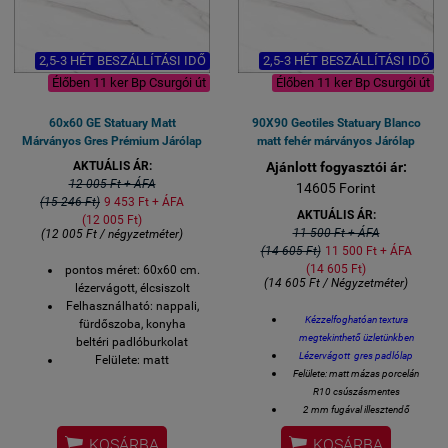
2,5-3 HÉT BESZÁLLÍTÁSI IDŐ
2,5-3 HÉT BESZÁLLÍTÁSI IDŐ
Élőben 11 ker Bp Csurgói út
Élőben 11 ker Bp Csurgói út
60x60 GE Statuary Matt
90X90 Geotiles Statuary Blanco
Márványos Gres Prémium Járólap
matt fehér márványos Járólap
AKTUÁLIS ÁR:
Ajánlott fogyasztói ár:
12 005 Ft + ÁFA
14605 Forint
(15 246 Ft)
9 453 Ft + ÁFA
AKTUÁLIS ÁR:
(12 005 Ft)
11 500 Ft + ÁFA
(12 005 Ft / négyzetméter)
(14 605 Ft)
11 500 Ft + ÁFA
(14 605 Ft)
pontos méret: 60x60 cm.
(14 605 Ft / Négyzetméter)
lézervágott, élcsiszolt
Felhasználható: nappali,
Kézzelfoghatóan textura
fürdőszoba, konyha
megtekinthető üzletünkben
beltéri padlóburkolat
Lézervágott gres padlólap
Felülete: matt
Felülete: matt mázas porcelán
Szállítási idő 2-3 hét
R10 csúszásmentes
Lézer-vágott azaz
2 mm fugával illesztendő
rektifikált oldalélek
90 x90 cm lapméret
Ajánlott fugatávolság: 2


KOSÁRBA
KOSÁRBA
Vastagsága 8 mm