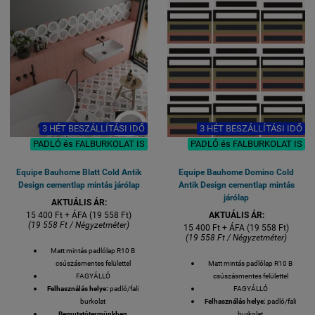
DB / 18 KG
1 M2 / GYÁRI KISZERELÉS / 25
DB / 18 KG
3 HÉT BESZÁLLÍTÁSI IDŐ
3 HÉT BESZÁLLÍTÁSI IDŐ
PADLÓ és FALBURKOLAT IS
PADLÓ és FALBURKOLAT IS
Equipe Bauhome Blatt Cold Antik
Equipe Bauhome Domino Cold
Design cementlap mintás járólap
Antik Design cementlap mintás
járólap
AKTUÁLIS ÁR:
15 400 Ft + ÁFA (19 558 Ft)
AKTUÁLIS ÁR:
(19 558 Ft / Négyzetméter)
15 400 Ft + ÁFA (19 558 Ft)
(19 558 Ft / Négyzetméter)
Matt mintás padlólap R10 B
csúszásmentes felülettel
Matt mintás padlólap R10 B
FAGYÁLLÓ
csúszásmentes felülettel
Felhasználás helye:
padló/fali
FAGYÁLLÓ
burkolat
Felhasználás helye:
padló/fali
Bemutatótermünkben
burkolat