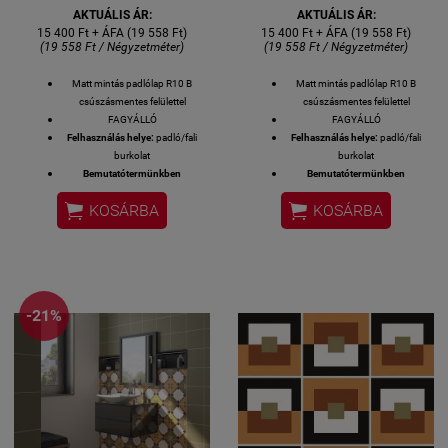
AKTUÁLIS ÁR:
AKTUÁLIS ÁR:
15 400 Ft + ÁFA (19 558 Ft)
15 400 Ft + ÁFA (19 558 Ft)
(19 558 Ft / Négyzetméter)
(19 558 Ft / Négyzetméter)
Matt mintás padlólap R10 B
Matt mintás padlólap R10 B
csúszásmentes felülettel
csúszásmentes felülettel
FAGYÁLLÓ
FAGYÁLLÓ
Felhasználás helye:
padló/fali
Felhasználás helye:
padló/fali
burkolat
burkolat
Bemutatótermünkben
Bemutatótermünkben
megtekinthető!
megtekinthető!


KOSÁRBA
KOSÁRBA
Felülete:
MATT
Felülete:
MATT
Méret: 20x20 cm
Méret: 20x20 cm
MADE IN SPAIN
MADE IN SPAIN
Készlethiány esetén 3 hét
Készlethiány esetén 3 hét
szállítási idő.
szállítási idő.
1 M2 / GYÁRI KISZERELÉS / 25
1 M2 / GYÁRI KISZERELÉS / 25
-21%
DB / 18 KG
DB / 18 KG