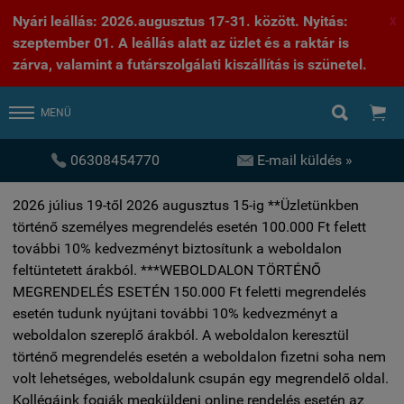
Nyári leállás: 2026.augusztus 17-31. között. Nyitás:
X
szeptember 01. A leállás alatt az üzlet és a raktár is
zárva, valamint a futárszolgálati kiszállítás is szünetel.


MENÜ


06308454770
E-mail küldés »
2026 július 19-től 2026 augusztus 15-ig **Üzletünkben
történő személyes megrendelés esetén 100.000 Ft felett
további 10% kedvezményt biztosítunk a weboldalon
feltüntetett árakból. ***WEBOLDALON TÖRTÉNŐ
MEGRENDELÉS ESETÉN 150.000 Ft feletti megrendelés
esetén tudunk nyújtani további 10% kedvezményt a
weboldalon szereplő árakból. A weboldalon keresztül
történő megrendelés esetén a weboldalon fizetni soha nem
volt lehetséges, weboldalunk csupán egy megrendelő oldal.
Kollégáink fogják megküldeni online rendelés esetén az