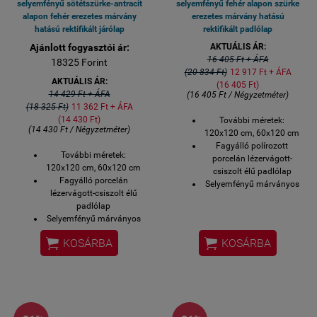
selyemfényű sötétszürke-antracit
selyemfényű fehér alapon szürke
alapon fehér erezetes márvány
erezetes márvány hatású
hatású rektifikált járólap
rektifikált padlólap
Ajánlott fogyasztói ár:
AKTUÁLIS ÁR:
16 405 Ft + ÁFA
18325 Forint
(20 834 Ft)
12 917 Ft + ÁFA
AKTUÁLIS ÁR:
(16 405 Ft)
14 429 Ft + ÁFA
(16 405 Ft / Négyzetméter)
(18 325 Ft)
11 362 Ft + ÁFA
(14 430 Ft)
További méretek:
(14 430 Ft / Négyzetméter)
120x120 cm, 60x120 cm
Fagyálló polírozott
További méretek:
porcelán lézervágott-
120x120 cm, 60x120 cm
csiszolt élű padlólap
Fagyálló porcelán
Selyemfényű márványos
lézervágott-csiszolt élű
járólap
padlólap
60x120 cm padlólap
Selyemfényű márványos
Vastagság: 10,5 mm
járólap
Ajánlott fugatávolság: 2


KOSÁRBA
KOSÁRBA
60x120 cm padlólap
mm
Vastagság: 10,5 mm
Padlófűtés esetén:
Ajánlott fugatávolság: 2
tökéletesen alkalmas
mm
flexibilis ragasztóval
Padlófűtés esetén:
burkolható
tökéletesen alkalmas
Beszállítási idő a gyárból: