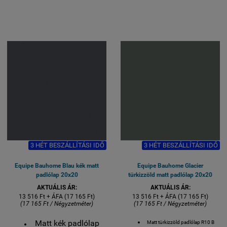
MADE IN SPAIN
MADE IN SPAIN
Készlethiány esetén 3 hét
Készlethiány esetén 3 hét
szállítási idő.
szállítási idő.
1 M2 / GYÁRI KISZERELÉS / 25
1 M2 / GYÁRI KISZERELÉS / 25
DB / 18 KG
DB / 18 KG
3 HÉT BESZÁLLÍTÁSI IDŐ
3 HÉT BESZÁLLÍTÁSI IDŐ
Equipe Bauhome Blau kék matt
Equipe Bauhome Glacier
padlólap 20x20
türkizzöld matt padlólap 20x20
AKTUÁLIS ÁR:
AKTUÁLIS ÁR:
13 516 Ft + ÁFA (17 165 Ft)
13 516 Ft + ÁFA (17 165 Ft)
(17 165 Ft / Négyzetméter)
(17 165 Ft / Négyzetméter)
Matt kék padlólap
Matt türkizzöld padlólap R10 B