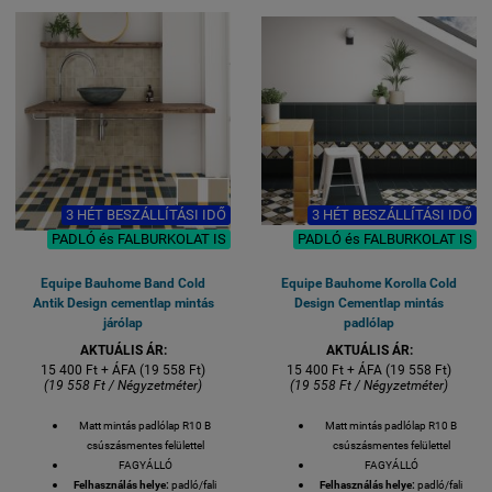
3 HÉT BESZÁLLÍTÁSI IDŐ
3 HÉT BESZÁLLÍTÁSI IDŐ
PADLÓ és FALBURKOLAT IS
PADLÓ és FALBURKOLAT IS
Equipe Bauhome Band Cold
Equipe Bauhome Korolla Cold
Antik Design cementlap mintás
Design Cementlap mintás
járólap
padlólap
AKTUÁLIS ÁR:
AKTUÁLIS ÁR:
15 400 Ft + ÁFA (19 558 Ft)
15 400 Ft + ÁFA (19 558 Ft)
(19 558 Ft / Négyzetméter)
(19 558 Ft / Négyzetméter)
Matt mintás padlólap R10 B
Matt mintás padlólap R10 B
csúszásmentes felülettel
csúszásmentes felülettel
FAGYÁLLÓ
FAGYÁLLÓ
Felhasználás helye:
padló/fali
Felhasználás helye:
padló/fali