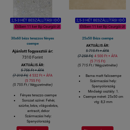
2,5-3 HÉT BESZÁLLÍTÁSI IDŐ
2,5-3 HÉT BESZÁLLÍTÁSI IDŐ
Élőben 11 ker Bp Csurgói út
Élőben 11 ker Bp Csurgói út
30x60 bézs terazzos fényes
25x50 Bézs csempe
csempe
AKTUÁLIS ÁR:
Ajánlott fogyasztói ár:
5 715 Ft + ÁFA
(7 258 Ft)
4 500 Ft + ÁFA
7310 Forint
(5 715 Ft)
AKTUÁLIS ÁR:
(5 715 Ft / Négyzetméter)
5 756 Ft + ÁFA
(7 310 Ft)
4 532 Ft + ÁFA
Barna matt falicsempe
(5 755 Ft)
Származási hely:
(5 755 Ft / Négyzetméter)
Spanyolország
Minőségi osztály: 1.
Fényes terazzo csempe
Csempe méret: 25x50 cm
Sorozat színei: Fehér,
vtg: 8,3 mm
szürke, bézs, világosbézs,
Felhasználható: beltéri
antracit, dekor
fali csempe burkolat
Származási hely:
Kiszerelés: 1,5
Spanyolország
négyzetméter / 12 lap
Minőségi osztály: 1.
Kiszerelés súly: 21,38 kg