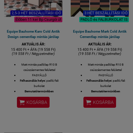
2,5-3 HÉT BESZÁLLÍTÁSI IDŐ
3 HÉT BESZÁLLÍTÁSI IDŐ
Élőben 11 ker Bp Csurgói út
PADLÓ és FALBURKOLAT IS
Equipe Bauhome Karo Cold Antik
Equipe Bauhome Mark Cold Antik
Design cementlap mintás járólap
Cementlap mintás járólap
AKTUÁLIS ÁR:
AKTUÁLIS ÁR:
15 400 Ft + ÁFA (19 558 Ft)
15 400 Ft + ÁFA (19 558 Ft)
(19 558 Ft / Négyzetméter)
(19 558 Ft / Négyzetméter)
Matt mintás padlólap R10 B
Matt mintás padlólap R10 B
csúszásmentes felülettel
csúszásmentes felülettel
FAGYÁLLÓ
FAGYÁLLÓ
Felhasználás helye:
padló/fali
Felhasználás helye:
padló/fali
burkolat
burkolat
Bemutatótermünkben
Bemutatótermünkben
megtekinthető!
megtekinthető!


KOSÁRBA
KOSÁRBA
Felülete:
MATT
Felülete:
MATT
Méret: 20x20 cm
Méret: 20x20 cm
MADE IN SPAIN
Antik design cementlap mintás
Készlethiány esetén 3 hét
járólap
szállítási idő.
Készlethiány esetén 3 hét
1 M2 / GYÁRI KISZERELÉS / 25
szállítási idő.