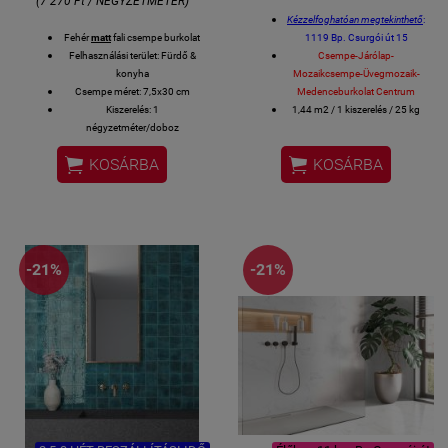
(7 270 Ft / NÉGYZETMÉTER)
Kézzelfoghatóan megtekinthető
:
Fehér
matt
fali csempe burkolat
1119 Bp. Csurgói út 15
Felhasználási terület: Fürdő &
Csempe-Járólap-
konyha
Mozaikcsempe-Üvegmozaik-
Csempe méret: 7,5x30 cm
Medenceburkolat Centrum
Kiszerelés: 1
1,44 m2 / 1 kiszerelés / 25 kg
négyzetméter/doboz
V0 - Egyszínű CSEMPE
Méret: 30 x 60 cm / csempe


KOSÁRBA
KOSÁRBA
Fürdőszobai csempe, konyhai
csempe, éttermi design csempe
is,
stb....
spanyol csempe
-21%
-21%