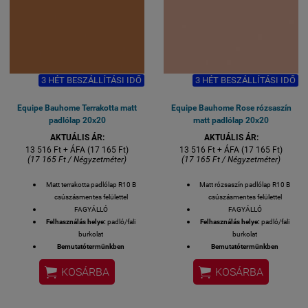
esetén 2-3 hét
szállítási idő.
1 M2 / GYÁRI
KISZERELÉS / 25
DB / 18 KG
3 HÉT BESZÁLLÍTÁSI IDŐ
3 HÉT BESZÁLLÍTÁSI IDŐ
Equipe Bauhome Terrakotta matt
Equipe Bauhome Rose rózsaszín
padlólap 20x20
matt padlólap 20x20
AKTUÁLIS ÁR:
AKTUÁLIS ÁR:
13 516 Ft + ÁFA (17 165 Ft)
13 516 Ft + ÁFA (17 165 Ft)
(17 165 Ft / Négyzetméter)
(17 165 Ft / Négyzetméter)
Matt terrakotta padlólap R10 B
Matt rózsaszín padlólap R10 B
csúszásmentes felülettel
csúszásmentes felülettel
FAGYÁLLÓ
FAGYÁLLÓ
Felhasználás helye:
padló/fali
Felhasználás helye:
padló/fali
burkolat
burkolat
Bemutatótermünkben
Bemutatótermünkben
megtekinthető!
megtekinthető!


KOSÁRBA
KOSÁRBA
Felülete:
MATT
Felülete:
MATT
Méret: 20x20 cm
Méret: 20x20 cm
MADE IN SPAIN
MADE IN SPAIN