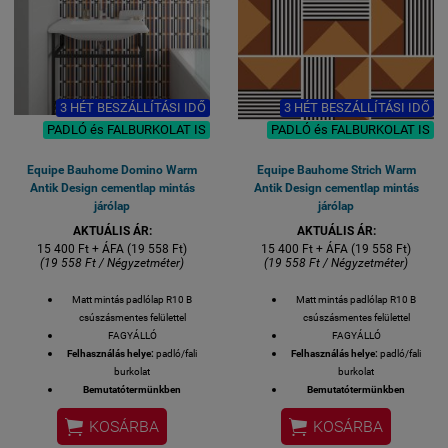
Készlethiány
esetén 2-3 hét
szállítási idő.
1 M2 / GYÁRI
KISZERELÉS / 25
3 HÉT BESZÁLLÍTÁSI IDŐ
3 HÉT BESZÁLLÍTÁSI IDŐ
DB / 18 KG
PADLÓ és FALBURKOLAT IS
PADLÓ és FALBURKOLAT IS
Equipe Bauhome Domino Warm
Equipe Bauhome Strich Warm
Antik Design cementlap mintás
Antik Design cementlap mintás
járólap
járólap
AKTUÁLIS ÁR:
AKTUÁLIS ÁR:
15 400 Ft + ÁFA (19 558 Ft)
15 400 Ft + ÁFA (19 558 Ft)
(19 558 Ft / Négyzetméter)
(19 558 Ft / Négyzetméter)
Matt mintás padlólap R10 B
Matt mintás padlólap R10 B
csúszásmentes felülettel
csúszásmentes felülettel
FAGYÁLLÓ
FAGYÁLLÓ
Felhasználás helye:
padló/fali
Felhasználás helye:
padló/fali
burkolat
burkolat
Bemutatótermünkben
Bemutatótermünkben
megtekinthető!
megtekinthető!


KOSÁRBA
KOSÁRBA
Felülete:
MATT
Felülete:
MATT
Méret: 20x20 cm
Méret: 20x20 cm