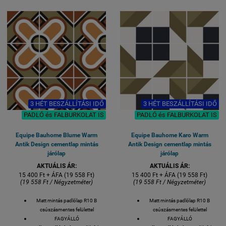
megtekinthető!
1 M2 / GYÁRI KISZERELÉS / 25
DB / 18 KG
Felülete:
MATT
Méret: 20x20 cm
MADE IN SPAIN
Készlethiány
esetén 2-3 hét
szállítási idő.
1 M2 / GYÁRI
KISZERELÉS / 25
3 HÉT BESZÁLLÍTÁSI IDŐ
3 HÉT BESZÁLLÍTÁSI IDŐ
DB / 18 KG
PADLÓ és FALBURKOLAT IS
PADLÓ és FALBURKOLAT IS
Equipe Bauhome Blume Warm
Equipe Bauhome Karo Warm
Antik Design cementlap mintás
Antik Design cementlap mintás
járólap
járólap
AKTUÁLIS ÁR:
AKTUÁLIS ÁR:
15 400 Ft + ÁFA (19 558 Ft)
15 400 Ft + ÁFA (19 558 Ft)
(19 558 Ft / Négyzetméter)
(19 558 Ft / Négyzetméter)
Matt mintás padlólap R10 B
Matt mintás padlólap R10 B
csúszásmentes felülettel
csúszásmentes felülettel
FAGYÁLLÓ
FAGYÁLLÓ