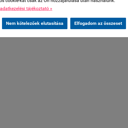
os cookie-kat csak az Ön hozzájárulása után használunk.
adatkezelési tájékoztató »
Nem kötelezőek elutasítása
Elfogadom az összeset