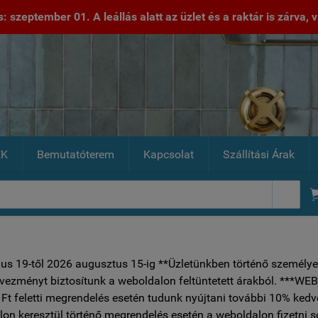
 szeptember 01. A leállás alatt az üzlet és a raktár is zárva, va
EK
Bemutatóterem
Kapcsolat
Szállítási Árak

ius 19-től 2026 augusztus 15-ig **Üzletünkben történő személye
vezményt biztosítunk a weboldalon feltüntetett árakból.
Ft feletti megrendelés esetén tudunk nyújtani további 10% ked
on keresztül történő megrendelés esetén a weboldalon fizetni 