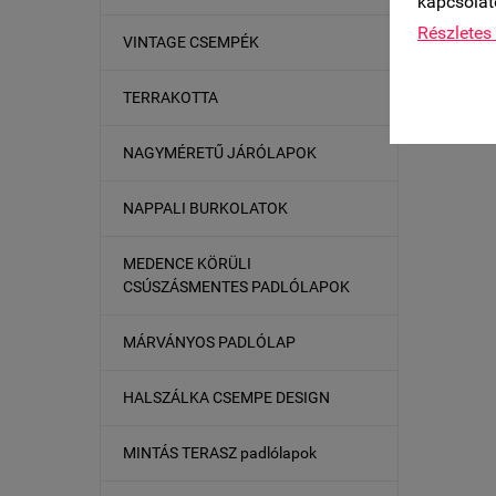
kapcsolat
Részletes 
VINTAGE CSEMPÉK
TERRAKOTTA
NAGYMÉRETŰ JÁRÓLAPOK
NAPPALI BURKOLATOK
MEDENCE KÖRÜLI
CSÚSZÁSMENTES PADLÓLAPOK
MÁRVÁNYOS PADLÓLAP
HALSZÁLKA CSEMPE DESIGN
MINTÁS TERASZ padlólapok