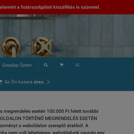
lamint a futárszolgálati kiszállítás is szünetel.
X
Greslap Űzem





Az Ön kosara
üres
.
s megrendelés esetén 100.000 Ft felett további
 ***WEBOLDALON TÖRTÉNŐ MEGRENDELÉS ESETÉN
vezményt a weboldalon szereplő árakból. A
soha nem volt lehetséges, weboldalunk csupán egy