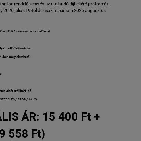
 online rendelés esetén az utalandó díjbekérő proformát.
y 2026 július 19-től de csak maximum 2026 augusztus
lólap R10 B csúszásmentes felülettel
lye:
padló/fali burkolat
nkben megtekinthető!
m
N
tén 3 hét szállítási idő.
ISZERELÉS / 25 DB / 18 KG
LIS ÁR:
15 400 Ft +
9 558 Ft)