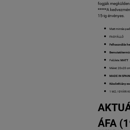
fogják megküldeni
*****A kedvezmén
15-ig érvényes.
Matt mintás pad
FAGYÁLLÓ
Felhasználás he
Bemutatótermü
Felülete:
MATT
Méret: 20x20 c
MADE IN SPAI
Készlethiány ese
1 M2 / GYÁRI K
AKTUÁ
ÁFA (1