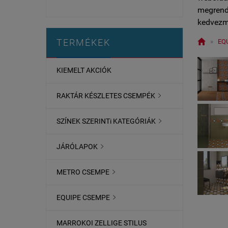
megrende
kedvezm

TERMÉKEK
»
EQ
KIEMELT AKCIÓK
RAKTÁR KÉSZLETES CSEMPÉK

SZÍNEK SZERINTi KATEGÓRIÁK

JÁRÓLAPOK

METRO CSEMPE

EQUIPE CSEMPE

MARROKOI ZELLIGE STILUS