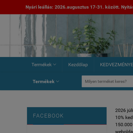
Nyári leállás: 2026.augusztus 17-31. között. Nyitás:
Termékek
Kezdőlap
KEDVEZMÉNY

Termékek

2026 júl
FACEBOOK
10% ked
150.000 
weboldal