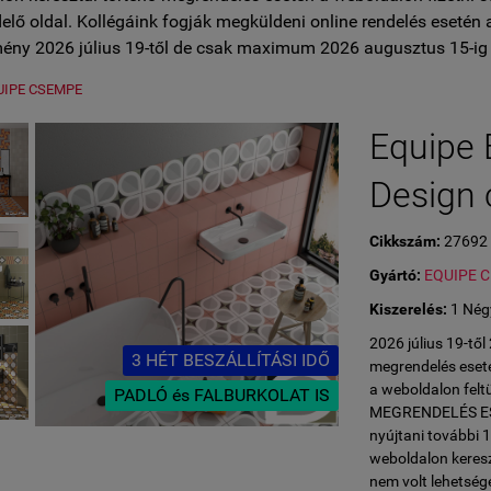
lő oldal. Kollégáink fogják megküldeni online rendelés esetén 
ény 2026 július 19-től de csak maximum 2026 augusztus 15-ig 
UIPE CSEMPE
Equipe 
Design 
Cikkszám:
27692
Gyártó:
EQUIPE 
Kiszerelés:
1 Nég
2026 július 19-tő
3 HÉT BESZÁLLÍTÁSI IDŐ
megrendelés eseté
a weboldalon fe
PADLÓ és FALBURKOLAT IS
MEGRENDELÉS ESET
nyújtani további 
weboldalon keresz
nem volt lehetség