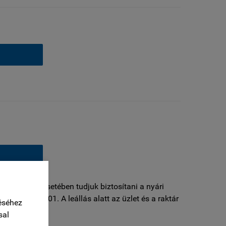
 rendelések esetében tudjuk biztosítani a nyári
: szeptember 01. A leállás alatt az üzlet és a raktár
éséhez
sal