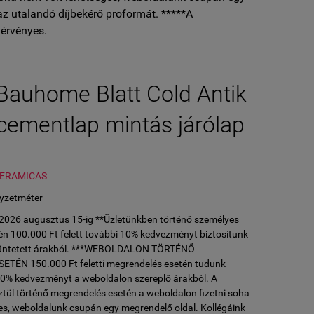
az utalandó díjbekérő proformát. *****A
érvényes.
Bauhome Blatt Cold Antik
cementlap mintás járólap
CERAMICAS
yzetméter
l 2026 augusztus 15-ig **Üzletünkben történő személyes
n 100.000 Ft felett további 10% kedvezményt biztosítunk
ltüntetett árakból. ***WEBOLDALON TÖRTÉNŐ
ÉN 150.000 Ft feletti megrendelés esetén tudunk
10% kedvezményt a weboldalon szereplő árakból. A
tül történő megrendelés esetén a weboldalon fizetni soha
es, weboldalunk csupán egy megrendelő oldal. Kollégáink