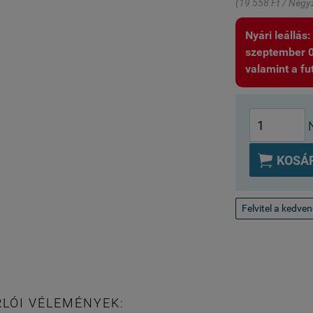
(19 558 Ft / Négy
Nyári leállás
szeptember 01.
valamint a fut

KOSÁ
Felvitel a kedve
LÓI VÉLEMÉNYEK: