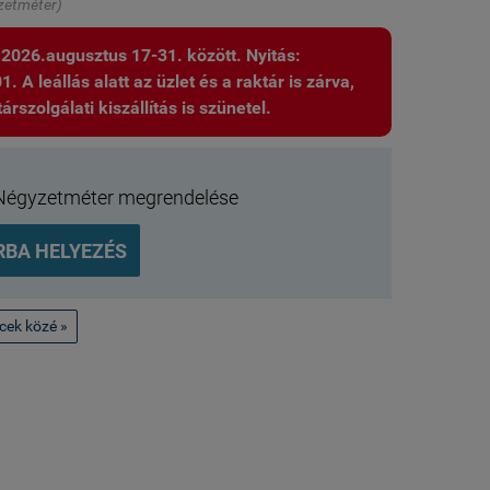
zetméter)
: 2026.augusztus 17-31. között. Nyitás:
 A leállás alatt az üzlet és a raktár is zárva,
árszolgálati kiszállítás is szünetel.
Négyzetméter megrendelése
RBA HELYEZÉS
ncek közé »