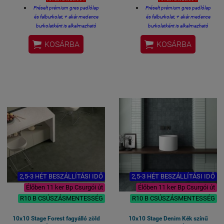
Préselt prémium gres padlólap
Préselt prémium gres padlólap
és falburkolat, + akár medence
és falburkolat, + akár medence
burkolatként is alkalmazható
burkolatként is alkalmazható
Felhasználható: kültéri fagyálló
Felhasználható: kültéri fagyálló


KOSÁRBA
KOSÁRBA
padlóburkolat, medence köré,
padlóburkolat, medence köré,
teraszra és erkélyre, lépcsőre,
teraszra és erkélyre, lépcsőre,
feljáróra, fürdőszoba padló és fal
feljáróra, fürdőszoba padló és fal
10x10 cm lapméret
10x10 cm lapméret
Felülete: matt mázas porcelán
Felülete: matt mázas porcelán
R10 csúszásmentesség
R10 csúszásmentesség
0,6 m2 / kiszerelés /
0,6 m2 / kiszerelés /
11,5 kg
11,5 kg
Vastagsága 8 mm
Vastagsága 8 mm
2,5-3 HÉT BESZÁLLÍTÁSI IDŐ
2,5-3 HÉT BESZÁLLÍTÁSI IDŐ
Élőben 11 ker Bp Csurgói út
Élőben 11 ker Bp Csurgói út
R10 B CSÚSZÁSMENTESSÉG
R10 B CSÚSZÁSMENTESSÉG
10x10 Stage Forest fagyálló zöld
10x10 Stage Denim Kék színű