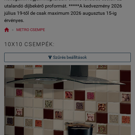
utalandó díjbekérő proformát. *****A kedvezmény 2026
július 19-től de csak maximum 2026 augusztus 15-ig
érvényes.

»
METRO CSEMPE
10X10 CSEMPÉK:
Szűrés beállítások
