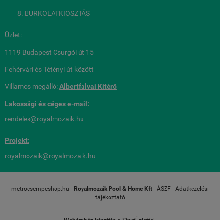
BURKOLATKIOSZTÁS
Üzlet:
1119 Budapest Csurgói út 15
Fehérvári és Tétényi út között
Villamos megálló:
Albertfalvai Kitérő
Lakossági és céges
e-mail:
rendeles@royalmozaik.hu
Projekt:
royalmozaik@royalmozaik.hu
metrocsempeshop.hu -
Royalmozaik Pool & Home Kft
-
ÁSZF
-
Adatkezelési
tájékoztató