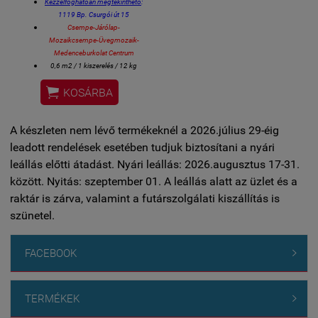
Kézzelfoghatóan megtekinthető
:
1119 Bp. Csurgói út 15
Csempe-Járólap-
Mozaikcsempe-Üvegmozaik-
Medenceburkolat Centrum
0,6 m2 / 1 kiszerelés / 12 kg
Méret: 10 x 10 cm / csempe

KOSÁRBA
V4 - Erősen tónus változatos
csempeburkolat!!
Fürdőszobai csak csempe,
A készleten nem lévő termékeknél a 2026.július 29-éig
konyhai csak csempe, éttermi
design csak csempe is,
stb....
leadott rendelések esetében tudjuk biztosítani a nyári
spanyol csempe!
leállás előtti átadást. Nyári leállás: 2026.augusztus 17-31.
között. Nyitás: szeptember 01. A leállás alatt az üzlet és a
raktár is zárva, valamint a futárszolgálati kiszállítás is
szünetel.
FACEBOOK

TERMÉKEK
