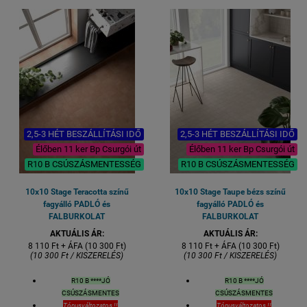
2,5-3 HÉT BESZÁLLÍTÁSI IDŐ
2,5-3 HÉT BESZÁLLÍTÁSI IDŐ
Élőben 11 ker Bp Csurgói út
Élőben 11 ker Bp Csurgói út
R10 B CSÚSZÁSMENTESSÉG
R10 B CSÚSZÁSMENTESSÉG
10x10 Stage Teracotta színű
10x10 Stage Taupe bézs színű
fagyálló PADLÓ és
fagyálló PADLÓ és
FALBURKOLAT
FALBURKOLAT
AKTUÁLIS ÁR:
AKTUÁLIS ÁR:
8 110 Ft + ÁFA (10 300 Ft)
8 110 Ft + ÁFA (10 300 Ft)
(10 300 Ft / KISZERELÉS)
(10 300 Ft / KISZERELÉS)
R10 B ****JÓ
R10 B ****JÓ
CSÚSZÁSMENTES
CSÚSZÁSMENTES
Tónusváltozatos !!
Tónusváltozatos !!