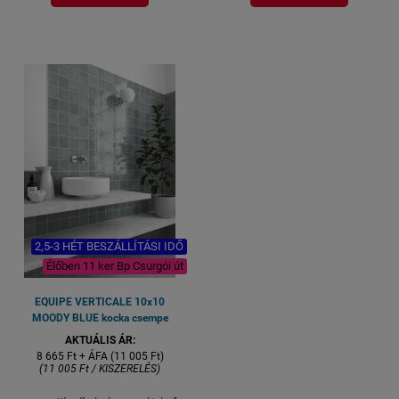
teraszra és erkélyre, lépcsőre,
10x10 cm lapméret
feljáróra, fürdőszoba padló és fal
Felülete: matt mázas porcelán
10x10 cm lapméret
R10 csúszásmentesség
0,6 m2 / kiszerelés /
Felülete: matt mázas porcelán
11,5 kg
R10 csúszásmentesség
0,6 m2 / kiszerelés /
Vastagsága 8 mm
11,5 kg
Vastagsága 8 mm
2,5-3 HÉT BESZÁLLÍTÁSI IDŐ
Élőben 11 ker Bp Csurgói út
EQUIPE VERTICALE 10x10
MOODY BLUE kocka csempe
AKTUÁLIS ÁR:
8 665 Ft + ÁFA (11 005 Ft)
(11 005 Ft / KISZERELÉS)