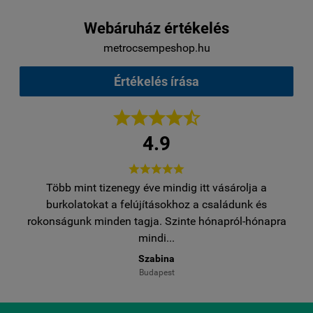
Webáruház értékelés
metrocsempeshop.hu
Értékelés írása





4.9





Több mint tizenegy éve mindig itt vásárolja a
egy
burkolatokat a felújításokhoz a családunk és
..
rokonságunk minden tagja. Szinte hónapról-hónapra
ro
mindi...
Szabina
Budapest