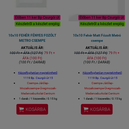
Élőben 11 ker Bp Csurgói út
Élőben 11 ker Bp Csurgói út
Készletről a készlet erejéig
Készletről a készlet erejéig
10x10 FEHÉR FÉNYES FOZÓLT
10x10 Fehér Matt Fózolt Metró
METRO CSEMPE
csempe
AKTUÁLIS ÁR:
AKTUÁLIS ÁR:
100 Ft + ÁFA (127 Ft)
79 Ft +
100 Ft + ÁFA (127 Ft)
79 Ft +
ÁFA (100 Ft)
ÁFA (100 Ft)
(100 Ft / DARAB)
(100 Ft / DARAB)
Kézzelfoghatóan megtekinthető
:
Kézzelfoghatóan megtekinthető
:
1119 Bp. Csurgói út 15
1119 Bp. Csurgói út 15
Csempe-Járólap-
Csempe-Járólap-
Mozaikcsempe-Üvegmozaik-
Mozaikcsempe-Üvegmozaik-
Medenceburkolat Centrum
Medenceburkolat Centrum
1 darab / 1 kiszerelés / 0.15 kg
1 darab / 1 kiszerelés / 0.15 kg
Méret: 10 x 10 cm / burkolólap
Méret: 10 x 10 cm / burkolólap


KOSÁRBA
KOSÁRBA
beltéri fal burkolat
beltéri fal burkolat
spanyol burkolat
spanyol burkolat