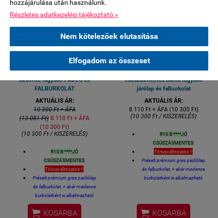
hozzájárulása után használunk.
Részletes adatkezelési tájékoztató »
2,5-3 HÉT BESZÁLLÍTÁSI IDŐ
2,5-3 HÉT BESZÁLLÍTÁSI IDŐ
Nem kötelezőek elutasítása
Élőben 11 ker Bp Csurgói út
Élőben 11 ker Bp Csurgói út
R10 B CSÚSZÁSMENTESSÉG
R10 B CSÚSZÁSMENTESSÉG
Elfogadom az összeset
10x10 STAGE Charcoa SÖTÉT
10x10 STAGE BROWN
SZÜRKE fagyálló PADLÓ és
csúszásmentes barna fagyálló
FALBURKOLAT
járólap és falburkolat
AKTUÁLIS ÁR:
AKTUÁLIS ÁR:
10 300 Ft + ÁFA
8 110 Ft + ÁFA (10 300 Ft)
(10 300 Ft / KISZERELÉS)
(13 081 Ft)
8 110 Ft + ÁFA
(10 300 Ft)
(10 300 Ft / KISZERELÉS)
R10 B ****JÓ
CSÚSZÁSMENTES
R10 B ****JÓ
Tónusváltozatos !!
CSÚSZÁSMENTES
Préselt prémium gres padlólap
Tónusváltozatos !!
és falburkolat, + akár medence
Préselt prémium gres padlólap
burkolatként is alkalmazható
és falburkolat, + akár medence
Felhasználható: kültéri fagyálló
burkolatként is alkalmazható
padlóburkolat, medence köré,
Felhasználható: kültéri fagyálló
teraszra és erkélyre, lépcsőre,


KOSÁRBA
KOSÁRBA
padlóburkolat, medence köré,
feljáróra, fürdőszoba padló és fal