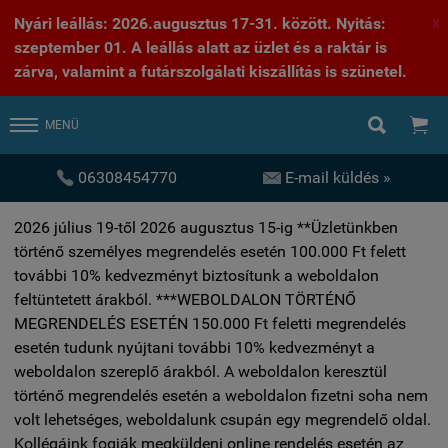
Nyári leállás: 2026.augusztus 17-31. között. Nyitás:
X
szeptember 01. A leállás alatt az üzlet és a raktár is
zárva, valamint a futárszolgálati kiszállítás is szünetel.


MENÜ


06308454770
E-mail küldés »
2026 július 19-től 2026 augusztus 15-ig **Üzletünkben
történő személyes megrendelés esetén 100.000 Ft felett
további 10% kedvezményt biztosítunk a weboldalon
feltüntetett árakból. ***WEBOLDALON TÖRTÉNŐ
MEGRENDELÉS ESETÉN 150.000 Ft feletti megrendelés
esetén tudunk nyújtani további 10% kedvezményt a
weboldalon szereplő árakból. A weboldalon keresztül
történő megrendelés esetén a weboldalon fizetni soha nem
volt lehetséges, weboldalunk csupán egy megrendelő oldal.
Kollégáink fogják megküldeni online rendelés esetén az