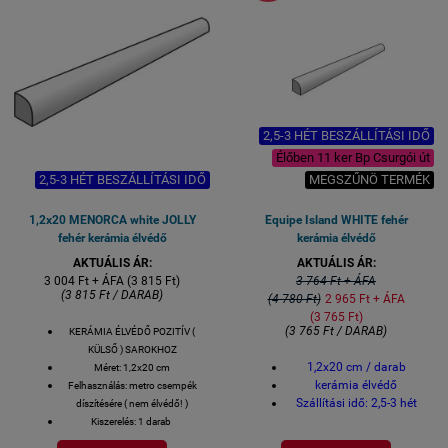
2,5-3 HÉT BESZÁLLÍTÁSI IDŐ
Élőben 11 ker Bp Csurgói út
2,5-3 HÉT BESZÁLLÍTÁSI IDŐ
MEGSZŰNÖ TERMÉK
1,2x20 MENORCA white JOLLY
Equipe Island WHITE fehér
fehér kerámia élvédő
kerámia élvédő
AKTUÁLIS ÁR:
AKTUÁLIS ÁR:
3 004 Ft + ÁFA (3 815 Ft)
3 764 Ft + ÁFA
(3 815 Ft / DARAB)
(4 780 Ft)
2 965 Ft + ÁFA
(3 765 Ft)
(3 765 Ft / DARAB)
KERÁMIA ÉLVÉDŐ POZITÍV (
KÜLSŐ ) SAROKHOZ
1,2x20 cm / darab
Méret: 1,2x20 cm
kerámia élvédő
Felhasználás: metro csempék
Szállítási idő: 2,5-3 hét
díszítésére ( nem élvédő! )
Kiszerelés: 1 darab