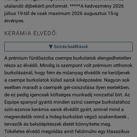
utalandó díjbekérő proformát. *****A kedvezmény 2026
július 19-től de csak maximum 2026 augusztus 15-ig
érvényes.
KERÁMIA ÉLVÉDŐ:
Szűrés beállítások

A prémium fürdőszoba csempe burkolatok elengedhetetlen
része az élvédő. Mindig is szempont volt prémium otthonok
burkolásánál, hogy fém és műanyag élvédők ne kerüljenek
a csempe burkolatok külső sarok kiképzésére. Nagyon sok
esetben maradt a csempék gér-csiszolása ilyen esetekben,
de ez pedig igencsak költséges munkadíj vonzattal bírt. Az
Equipe spanyol gyártó minden színű csempe burkolatához
szín-azonos kerámia sarok élvédőt gyárt, amivel mind a
megrendelők mind a hideg-burkolást végző szakemberek ,
tervezők és belsőépítészek életét könnyítette meg.
Tökéletes élvédő megoldás amit felülmúlni egy klasszikus