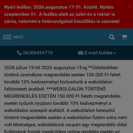
Nyári leállás: 2026.augusztus 17-31. között. Nyitás:
X
szeptember 01. A leállás alatt az üzlet és a raktár is
zárva, valamint a futárszolgálati kiszállítás is szünetel.


MENÜ


06308454770
E-mail küldés »
2026 július 19-től 2026 augusztus 15-ig **Üzletünkben
történő személyes megrendelés esetén 100.000 Ft felett
további 10% kedvezményt biztosítunk a weboldalon
feltüntetett árakból. ***WEBOLDALON TÖRTÉNŐ
MEGRENDELÉS ESETÉN 150.000 Ft feletti megrendelés
esetén tudunk nyújtani további 10% kedvezményt a
weboldalon szereplő árakból. A weboldalon keresztül
történő megrendelés esetén a weboldalon fizetni soha nem
volt lehetséges, weboldalunk csupán egy megrendelő oldal.
Kollégáink fogják megküldeni online rendelés esetén az