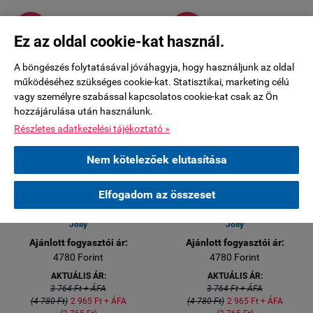
-21%
-21%
Ez az oldal cookie-kat használ.
A böngészés folytatásával jóváhagyja, hogy használjunk az oldal
működéséhez szükséges cookie-kat. Statisztikai, marketing célú
vagy személyre szabással kapcsolatos cookie-kat csak az Ön
hozzájárulása után használunk.
Részletes adatkezelési tájékoztató »
Nem kötelezőek elutasítása
2,5-3 HÉT BESZÁLLÍTÁSI IDŐ
2,5-3 HÉT BESZÁLLÍTÁSI IDŐ
Elfogadom az összeset
1,2x20 cm kerámia sarok élvédő
1,2x20 cm kerámia sarok élvédő
profil Equipe Magma MALACHIT
profil Equipe Magma SEA BLUE
Jolly
Jolly
Ajánlott fogyasztói ár:
Ajánlott fogyasztói ár:
4780 Forint
4780 Forint
AKTUÁLIS ÁR:
AKTUÁLIS ÁR:
3 764 Ft + ÁFA
3 764 Ft + ÁFA
(4 780 Ft)
2 965 Ft + ÁFA
(4 780 Ft)
2 965 Ft + ÁFA