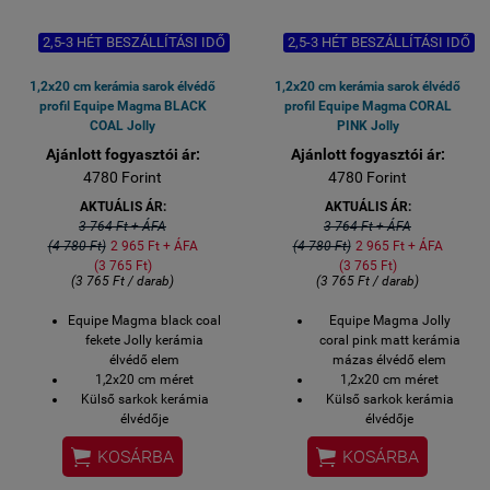
2,5-3 HÉT BESZÁLLÍTÁSI IDŐ
2,5-3 HÉT BESZÁLLÍTÁSI IDŐ
1,2x20 cm kerámia sarok élvédő
1,2x20 cm kerámia sarok élvédő
profil Equipe Magma BLACK
profil Equipe Magma CORAL
COAL Jolly
PINK Jolly
Ajánlott fogyasztói ár:
Ajánlott fogyasztói ár:
4780 Forint
4780 Forint
AKTUÁLIS ÁR:
AKTUÁLIS ÁR:
3 764 Ft + ÁFA
3 764 Ft + ÁFA
(4 780 Ft)
2 965 Ft + ÁFA
(4 780 Ft)
2 965 Ft + ÁFA
(3 765 Ft)
(3 765 Ft)
(3 765 Ft / darab)
(3 765 Ft / darab)
Equipe Magma black coal
Equipe Magma Jolly
fekete Jolly kerámia
coral pink matt kerámia
élvédő elem
mázas élvédő elem
1,2x20 cm méret
1,2x20 cm méret
Külső sarkok kerámia
Külső sarkok kerámia
élvédője
élvédője
2-3 hét szállítási idő
2-3 hét szállítási idő


KOSÁRBA
KOSÁRBA