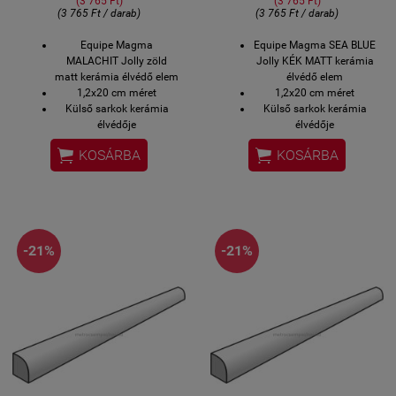
(3 765 Ft)
(3 765 Ft)
(3 765 Ft / darab)
(3 765 Ft / darab)
Equipe Magma
Equipe Magma SEA BLUE
MALACHIT Jolly zöld
Jolly KÉK MATT kerámia
matt kerámia élvédő elem
élvédő elem
1,2x20 cm méret
1,2x20 cm méret
Külső sarkok kerámia
Külső sarkok kerámia
élvédője
élvédője
2-3 hét szállítási idő
2-3 hét szállítási idő


KOSÁRBA
KOSÁRBA
-21%
-21%