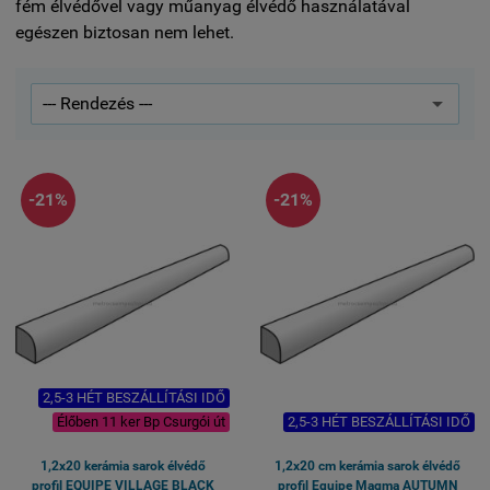
fém élvédővel vagy műanyag élvédő használatával
egészen biztosan nem lehet.
-21%
-21%
2,5-3 HÉT BESZÁLLÍTÁSI IDŐ
Élőben 11 ker Bp Csurgói út
2,5-3 HÉT BESZÁLLÍTÁSI IDŐ
1,2x20 kerámia sarok élvédő
1,2x20 cm kerámia sarok élvédő
profil EQUIPE VILLAGE BLACK
profil Equipe Magma AUTUMN