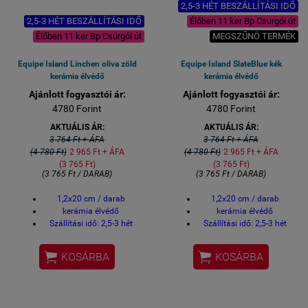
2,5-3 HÉT BESZÁLLÍTÁSI IDŐ
2,5-3 HÉT BESZÁLLÍTÁSI IDŐ
Élőben 11 ker Bp Csurgói út
Élőben 11 ker Bp Csurgói út
MEGSZŰNÖ TERMÉK
Equipe Island Linchen oliva zöld
Equipe Island SlateBlue kék
kerámia élvédő
kerámia élvédő
Ajánlott fogyasztói ár:
Ajánlott fogyasztói ár:
4780 Forint
4780 Forint
AKTUÁLIS ÁR:
AKTUÁLIS ÁR:
3 764 Ft + ÁFA
3 764 Ft + ÁFA
(4 780 Ft)
2 965 Ft + ÁFA
(4 780 Ft)
2 965 Ft + ÁFA
(3 765 Ft)
(3 765 Ft)
(3 765 Ft / DARAB)
(3 765 Ft / DARAB)
1,2x20 cm / darab
1,2x20 cm / darab
kerámia élvédő
kerámia élvédő
Szállítási idő: 2,5-3 hét
Szállítási idő: 2,5-3 hét


KOSÁRBA
KOSÁRBA