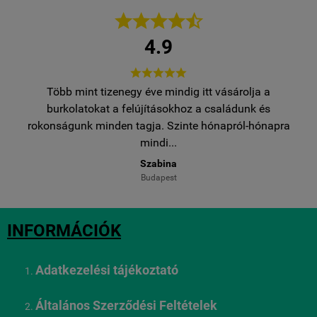





4.9





Több mint tizenegy éve mindig itt vásárolja a
egy
burkolatokat a felújításokhoz a családunk és
..
rokonságunk minden tagja. Szinte hónapról-hónapra
ro
mindi...
Szabina
Budapest
INFORMÁCIÓK
Adatkezelési tájékoztató
Általános Szerződési Feltételek