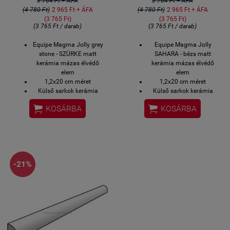
3 764 Ft + ÁFA
3 764 Ft + ÁFA
(4 780 Ft)
2 965 Ft + ÁFA
(4 780 Ft)
2 965 Ft + ÁFA
(3 765 Ft)
(3 765 Ft)
(3 765 Ft / darab)
(3 765 Ft / darab)
Equipe Magma Jolly grey
Equipe Magma Jolly
stone - SZÜRKE matt
SAHARA - bézs matt
kerámia mázas élvédő
kerámia mázas élvédő
elem
elem
1,2x20 cm méret
1,2x20 cm méret
Külső sarkok kerámia
Külső sarkok kerámia
élvédője
élvédője


KOSÁRBA
KOSÁRBA
2-3 hét szállítási idő
2-3 hét szállítási idő
-21%