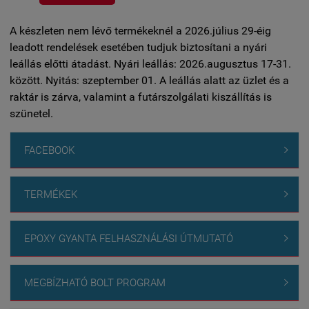
A készleten nem lévő termékeknél a 2026.július 29-éig
leadott rendelések esetében tudjuk biztosítani a nyári
leállás előtti átadást. Nyári leállás: 2026.augusztus 17-31.
között. Nyitás: szeptember 01. A leállás alatt az üzlet és a
raktár is zárva, valamint a futárszolgálati kiszállítás is
szünetel.
FACEBOOK

TERMÉKEK

EPOXY GYANTA FELHASZNÁLÁSI ÚTMUTATÓ

MEGBÍZHATÓ BOLT PROGRAM
