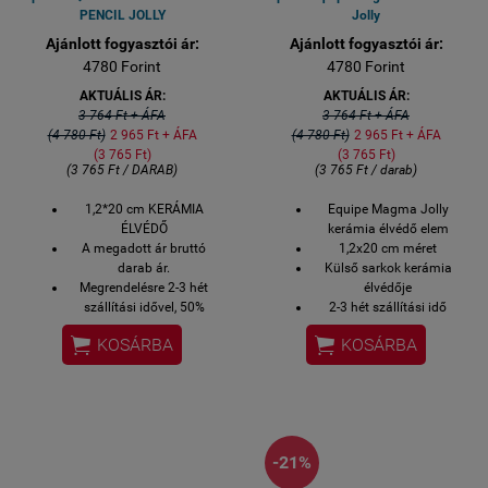
PENCIL JOLLY
Jolly
Ajánlott fogyasztói ár:
Ajánlott fogyasztói ár:
4780 Forint
4780 Forint
AKTUÁLIS ÁR:
AKTUÁLIS ÁR:
3 764 Ft + ÁFA
3 764 Ft + ÁFA
(4 780 Ft)
2 965 Ft + ÁFA
(4 780 Ft)
2 965 Ft + ÁFA
(3 765 Ft)
(3 765 Ft)
(3 765 Ft / DARAB)
(3 765 Ft / darab)
1,2*20 cm KERÁMIA
Equipe Magma Jolly
ÉLVÉDŐ
kerámia élvédő elem
A megadott ár bruttó
1,2x20 cm méret
darab ár.
Külső sarkok kerámia
Megrendelésre 2-3 hét
élvédője
szállítási idővel, 50%
2-3 hét szállítási idő
előleggel.


KOSÁRBA
KOSÁRBA
Szín: fekete
-21%