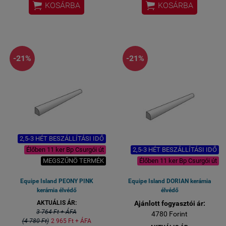


KOSÁRBA
KOSÁRBA
-21%
-21%
2,5-3 HÉT BESZÁLLÍTÁSI IDŐ
Élőben 11 ker Bp Csurgói út
2,5-3 HÉT BESZÁLLÍTÁSI IDŐ
MEGSZŰNÖ TERMÉK
Élőben 11 ker Bp Csurgói út
Equipe Island PEONY PINK
Equipe Island DORIAN kerámia
kerámia élvédő
élvédő
AKTUÁLIS ÁR:
Ajánlott fogyasztói ár:
3 764 Ft + ÁFA
4780 Forint
(4 780 Ft)
2 965 Ft + ÁFA