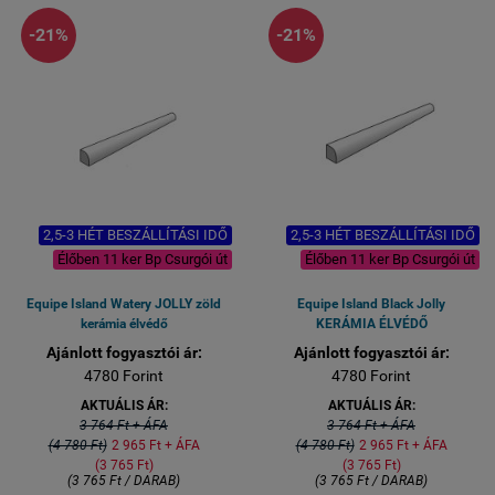
-21%
-21%
2,5-3 HÉT BESZÁLLÍTÁSI IDŐ
2,5-3 HÉT BESZÁLLÍTÁSI IDŐ
Élőben 11 ker Bp Csurgói út
Élőben 11 ker Bp Csurgói út
Equipe Island Watery JOLLY zöld
Equipe Island Black Jolly
kerámia élvédő
KERÁMIA ÉLVÉDŐ
Ajánlott fogyasztói ár:
Ajánlott fogyasztói ár:
4780 Forint
4780 Forint
AKTUÁLIS ÁR:
AKTUÁLIS ÁR:
3 764 Ft + ÁFA
3 764 Ft + ÁFA
(4 780 Ft)
2 965 Ft + ÁFA
(4 780 Ft)
2 965 Ft + ÁFA
(3 765 Ft)
(3 765 Ft)
(3 765 Ft / DARAB)
(3 765 Ft / DARAB)