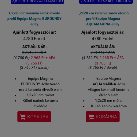
2,5-3 HÉT BESZÁLLÍTÁSI IDŐ
2,5-3 HÉT BESZÁLLÍTÁSI IDŐ
1,2x20 cm kerámia sarok élvédő
1,2x20 cm kerámia sarok élvédő
profil Equipe Magma BURGUNDY
profil Equipe Magma
Jolly
AQUAMARINA Jolly
Ajánlott fogyasztói ár:
Ajánlott fogyasztói ár:
4780 Forint
4780 Forint
AKTUÁLIS ÁR:
AKTUÁLIS ÁR:
3 764 Ft + ÁFA
3 764 Ft + ÁFA
(4 780 Ft)
2 965 Ft + ÁFA
(4 780 Ft)
2 965 Ft + ÁFA
(3 765 Ft)
(3 765 Ft)
(3 765 Ft / darab)
(3 765 Ft / darab)
Equipe Magma
Equipe Magma
BURGUNDY Jolly bordó
AQUAMARINA Jolly
matt kerámia élvédő elem
világos kék matt kerámia
1,2x20 cm méret
élvédő elem
Külső sarkok kerámia
1,2x20 cm méret
élvédője
Külső sarkok kerámia
2-3 hét szállítási idő
élvédője


KOSÁRBA
KOSÁRBA
2-3 hét szállítási idő