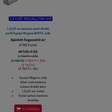
2,5-3 HÉT BESZÁLLÍTÁSI IDŐ
1,2x20 cm kerámia sarok élvédő
profil Equipe Magma WHITE Jolly
Ajánlott fogyasztói ár:
4780 Forint
AKTUÁLIS ÁR:
3 764 Ft + ÁFA
(4 780 Ft)
2 965 Ft + ÁFA
(3 765 Ft)
(3 765 Ft / db)
Equipe Magma Jolly
fehér matt kerámia
mázas élvédő elem
1,2x20 cm méret
Külső sarkok kerámia
élvédője
2-3 hét szállítási idő

KOSÁRBA