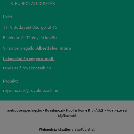
BURKOLATKIOSZTÁS
Üzlet:
1119 Budapest Csurgói út 15
Fehérvári és Tétényi út között
Villamos megálló:
Albertfalvai Kitérő
Lakossági és céges
e-mail:
rendeles@royalmozaik.hu
Projekt:
royalmozaik@royalmozaik.hu
metrocsempeshop.hu -
Royalmozaik Pool & Home Kft
-
ÁSZF
-
Adatkezelési
tájékoztató
Webáruház készítés
a StartÜzlettel.