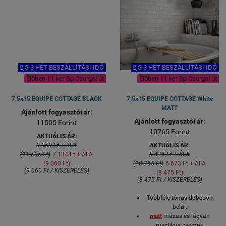
2,5-3 HÉT BESZÁLLÍTÁSI IDŐ
2,5-3 HÉT BESZÁLLÍTÁSI IDŐ
Élőben 11 ker Bp Csurgói út
Élőben 11 ker Bp Csurgói út
7,5x15 EQUIPE COTTAGE BLACK
7,5x15 EQUIPE COTTAGE White
MATT
Ajánlott fogyasztói ár:
Ajánlott fogyasztói ár:
11505 Forint
10765 Forint
AKTUÁLIS ÁR:
9 059 Ft + ÁFA
AKTUÁLIS ÁR:
(11 505 Ft)
7 134 Ft + ÁFA
8 476 Ft + ÁFA
(9 060 Ft)
(10 765 Ft)
6 673 Ft + ÁFA
(9 060 Ft / KISZERELÉS)
(8 475 Ft)
(8 475 Ft / KISZERELÉS)
Többféle tónus dobozon
belül.
matt
mázas és lágyan
rusztikus csempe