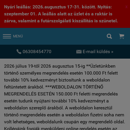
Nyári leállás: 2026.augusztus 17-31. között. Nyitás:
X
szeptember 01. A leállás alatt az üzlet és a raktár is
zárva, valamint a futárszolgálati kiszállítás is szünetel.


MENÜ


06308454770
E-mail küldés »
2026 július 19-től 2026 augusztus 15-ig **Üzletünkben
történő személyes megrendelés esetén 100.000 Ft felett
további 10% kedvezményt biztosítunk a weboldalon
feltüntetett árakból. ***WEBOLDALON TÖRTÉNŐ
MEGRENDELÉS ESETÉN 150.000 Ft feletti megrendelés
esetén tudunk nyújtani további 10% kedvezményt a
weboldalon szereplő árakból. A weboldalon keresztül
történő megrendelés esetén a weboldalon fizetni soha nem
volt lehetséges, weboldalunk csupán egy megrendelő oldal.
Kollégáink fogják megküldeni online rendelés esetén az