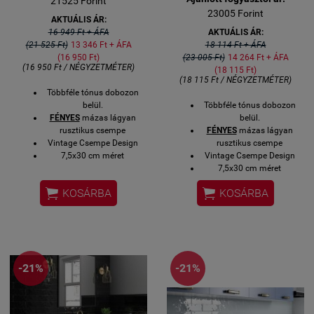
21525 Forint
23005 Forint
AKTUÁLIS ÁR:
16 949 Ft + ÁFA
AKTUÁLIS ÁR:
(21 525 Ft)
13 346 Ft + ÁFA
18 114 Ft + ÁFA
(16 950 Ft)
(23 005 Ft)
14 264 Ft + ÁFA
(16 950 Ft / NÉGYZETMÉTER)
(18 115 Ft)
(18 115 Ft / NÉGYZETMÉTER)
Többféle tónus dobozon
belül.
Többféle tónus dobozon
FÉNYES
mázas lágyan
belül.
rusztikus csempe
FÉNYES
mázas lágyan
Vintage Csempe Design
rusztikus csempe
7,5x30 cm méret
Vintage Csempe Design
1 négyzetméter / gyári
7,5x30 cm méret
kiszerelés
1 négyzetméter / gyári


KOSÁRBA
KOSÁRBA
Ugyanebben a színben
kiszerelés
sorköz díszítő és lezáró
Ugyanebben a színben
elemek is rendelhetőek.
sorköz díszítő és lezáró
Üzletünkben
elemek is rendelhetőek.
megtekinthető (1119 Bp.
Üzletünkben
Csurgói út 15)
megtekinthető (1119 Bp.
-21%
-21%
Házhoz szállítással is
Csurgói út 15)
rendelhető alábbiakban.
Házhoz szállítással is
rendelhető alábbiakban.