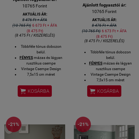
Ajánlott fogyasztói ár:
10765 Forint
10765 Forint
AKTUÁLIS ÁR:
8 476 Ft + ÁFA
AKTUÁLIS ÁR:
(10 765 Ft)
6 673 Ft + ÁFA
8 476 Ft + ÁFA
(8 475 Ft)
(10 765 Ft)
6 673 Ft + ÁFA
(8 475 Ft / KISZERELÉS)
(8 475 Ft)
(8 475 Ft / KISZERELÉS)
Többféle tónus dobozon
belül.
Többféle tónus dobozon
FÉNYES
mázas és lágyan
belül.
rusztikus csempe
FÉNYES
mázas és lágyan
Vintage Csempe Design
rusztikus csempe
7,5x15 cm méret
Vintage Csempe Design
0,5 négyzetméter / gyári
7,5x15 cm méret
kiszerelés
0,5 négyzetméter / gyári


KOSÁRBA
KOSÁRBA
Ugyanebben a színben
kiszerelés
sorköz díszítő és lezáró
Ugyanebben a színben
elemek is rendelhetőek.
sorköz díszítő és lezáró
Üzletünkben
elemek is rendelhetőek.
megtekinthető (1119 Bp.
Üzletünkben
Csurgói út 15)
megtekinthető (1119 Bp.
-21%
-21%
Házhoz szállítással is
Csurgói út 15)
rendelhető alábbiakban.
Házhoz szállítással is
rendelhető alábbiakban.