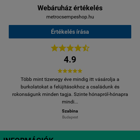
Webáruház értékelés
metrocsempeshop.hu
Értékelés írása





4.9





Több mint tizenegy éve mindig itt vásárolja a
Tö
burkolatokat a felújításokhoz a családunk és
bu
rokonságunk minden tagja. Szinte hónapról-hónapra
rokon
mindi...
Szabina
Budapest