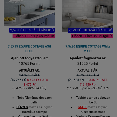
2,5-3 HÉT BESZÁLLÍTÁSI IDŐ
2,5-3 HÉT BESZÁLLÍTÁSI IDŐ
Élőben 11 ker Bp Csurgói út
Élőben 11 ker Bp Csurgói út
7,5X15 EQUIPE COTTAGE ASH
7,5x30 EQUIPE COTTAGE White
BLUE
MATT
Ajánlott fogyasztói ár:
Ajánlott fogyasztói ár:
10765 Forint
21525 Forint
AKTUÁLIS ÁR:
AKTUÁLIS ÁR:
8 476 Ft + ÁFA
16 949 Ft + ÁFA
(10 765 Ft)
6 673 Ft + ÁFA
(21 525 Ft)
13 346 Ft + ÁFA
(8 475 Ft)
(16 950 Ft)
(8 475 Ft / KISZERELÉS)
(16 950 Ft / NÉGYZETMÉTER)
Többféle tónus dobozon
Többféle tónus dobozon
belül.
belül.
FÉNYES
mázas és lágyan
MATT
mázas lágyan
rusztikus csempe
rusztikus csempe
Vintage Csempe Design
Vintage Csempe Design