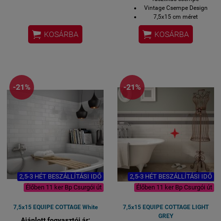
Vintage Csempe Design
7,5x15 cm méret
0,5 négyzetméter / gyári


KOSÁRBA
KOSÁRBA
kiszerelés
Ugyanebben a színben
sorköz díszítő és lezáró
elemek is rendelhetőek.
Üzletünkben
megtekinthető (1119 Bp.
-21%
-21%
Csurgói út 15)
Házhoz szállítással is
rendelhető alábbiakban.
2,5-3 HÉT BESZÁLLÍTÁSI IDŐ
2,5-3 HÉT BESZÁLLÍTÁSI IDŐ
Élőben 11 ker Bp Csurgói út
Élőben 11 ker Bp Csurgói út
7,5x15 EQUIPE COTTAGE White
7,5x15 EQUIPE COTTAGE LIGHT
GREY
Ajánlott fogyasztói ár: