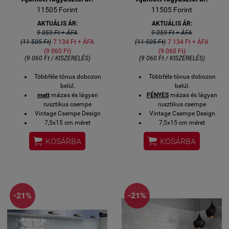
11505 Forint
11505 Forint
AKTUÁLIS ÁR:
AKTUÁLIS ÁR:
9 059 Ft + ÁFA
9 059 Ft + ÁFA
(11 505 Ft)
7 134 Ft + ÁFA
(11 505 Ft)
7 134 Ft + ÁFA
(9 060 Ft)
(9 060 Ft)
(9 060 Ft / KISZERELÉS)
(9 060 Ft / KISZERELÉS)
Többféle tónus dobozon
Többféle tónus dobozon
belül.
belül.
matt
mázas és lágyan
FÉNYES
mázas és lágyan
rusztikus csempe
rusztikus csempe
Vintage Csempe Design
Vintage Csempe Design
7,5x15 cm méret
7,5x15 cm méret
0,5 négyzetméter / gyári
0,5 négyzetméter / gyári


KOSÁRBA
KOSÁRBA
kiszerelés
kiszerelés
Ugyanebben a színben
Ugyanebben a színben
sorköz díszítő és lezáró
sorköz díszítő és lezáró
elemek is rendelhetőek.
elemek is rendelhetőek.
Üzletünkben
Üzletünkben
megtekinthető (1119 Bp.
megtekinthető (1119 Bp.
-21%
-21%
Csurgói út 15)
Csurgói út 15)
Házhoz szállítással is
Házhoz szállítással is
rendelhető alábbiakban.
rendelhető alábbiakban.