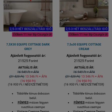
2,5-3 HÉT BESZÁLLÍTÁSI IDŐ
2,5-3 HÉT BESZÁLLÍTÁSI IDŐ
Élőben 11 ker Bp Csurgói út
Élőben 11 ker Bp Csurgói út
7,5X30 EQUIPE COTTAGE DARK
7,5x30 EQUIPE COTTAGE
GREY
CREAM
Ajánlott fogyasztói ár:
Ajánlott fogyasztói ár:
21525 Forint
21525 Forint
AKTUÁLIS ÁR:
AKTUÁLIS ÁR:
16 949 Ft + ÁFA
16 949 Ft + ÁFA
(21 525 Ft)
13 346 Ft + ÁFA
(21 525 Ft)
13 346 Ft + ÁFA
(16 950 Ft)
(16 950 Ft)
(16 950 Ft / NÉGYZETMÉTER)
(16 950 Ft / NÉGYZETMÉTER)
Többféle tónus dobozon
Többféle tónus dobozon
belül.
belül.
FÉNYES
mázas lágyan
FÉNYES
mázas lágyan
rusztikus csempe
rusztikus csempe
Vintage Csempe Design
Vintage Csempe Design