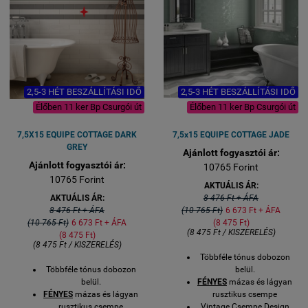
2,5-3 HÉT BESZÁLLÍTÁSI IDŐ
2,5-3 HÉT BESZÁLLÍTÁSI IDŐ
Élőben 11 ker Bp Csurgói út
Élőben 11 ker Bp Csurgói út
7,5X15 EQUIPE COTTAGE DARK
7,5x15 EQUIPE COTTAGE JADE
GREY
Ajánlott fogyasztói ár:
Ajánlott fogyasztói ár:
10765 Forint
10765 Forint
AKTUÁLIS ÁR:
AKTUÁLIS ÁR:
8 476 Ft + ÁFA
8 476 Ft + ÁFA
(10 765 Ft)
6 673 Ft + ÁFA
(10 765 Ft)
6 673 Ft + ÁFA
(8 475 Ft)
(8 475 Ft / KISZERELÉS)
(8 475 Ft)
(8 475 Ft / KISZERELÉS)
Többféle tónus dobozon
Többféle tónus dobozon
belül.
belül.
FÉNYES
mázas és lágyan
FÉNYES
mázas és lágyan
rusztikus csempe
rusztikus csempe
Vintage Csempe Design