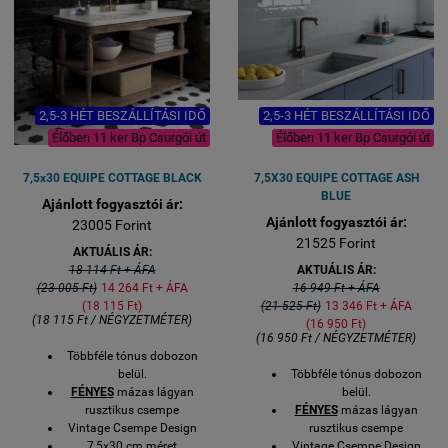
2,5-3 HÉT BESZÁLLÍTÁSI IDŐ
2,5-3 HÉT BESZÁLLÍTÁSI IDŐ
Élőben 11 ker Bp Csurgói út
Élőben 11 ker Bp Csurgói út
7,5x30 EQUIPE COTTAGE BLACK
7,5X30 EQUIPE COTTAGE ASH
BLUE
Ajánlott fogyasztói ár:
Ajánlott fogyasztói ár:
23005 Forint
21525 Forint
AKTUÁLIS ÁR:
18 114 Ft + ÁFA
AKTUÁLIS ÁR:
(23 005 Ft)
14 264 Ft + ÁFA
16 949 Ft + ÁFA
(18 115 Ft)
(21 525 Ft)
13 346 Ft + ÁFA
(18 115 Ft / NÉGYZETMÉTER)
(16 950 Ft)
(16 950 Ft / NÉGYZETMÉTER)
Többféle tónus dobozon
belül.
Többféle tónus dobozon
FÉNYES
mázas lágyan
belül.
rusztikus csempe
FÉNYES
mázas lágyan
Vintage Csempe Design
rusztikus csempe
7,5x30 cm méret
Vintage Csempe Design