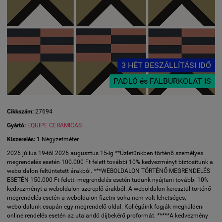
3 HÉT BESZÁLLÍTÁSI IDŐ
PADLÓ és FALBURKOLAT IS
Cikkszám:
27694
Gyártó:
EQUIPE CERAMICAS
Kiszerelés:
1 Négyzetméter
2026 július 19-től 2026 augusztus 15-ig **Üzletünkben történő személyes
megrendelés esetén 100.000 Ft felett további 10% kedvezményt biztosítunk a
weboldalon feltüntetett árakból. ***WEBOLDALON TÖRTÉNŐ MEGRENDELÉS
ESETÉN 150.000 Ft feletti megrendelés esetén tudunk nyújtani további 10%
kedvezményt a weboldalon szereplő árakból. A weboldalon keresztül történő
megrendelés esetén a weboldalon fizetni soha nem volt lehetséges,
weboldalunk csupán egy megrendelő oldal. Kollégáink fogják megküldeni
online rendelés esetén az utalandó díjbekérő proformát. *****A kedvezmény