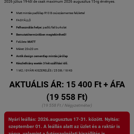
2026 július 19-től de csak maximum 2026 augusztus 15-ig érvényes.
Matt mintás padlólap R10 B csúszásmentes felülettel
FAGYÁLLÓ
Felhasználás helye:
padló/fali burkolat
Bemutatótermünkben megtekinthető!
Felülete:
MATT
Méret: 20x20 cm
Antik design cementlap mintás járólap
Készlethiány esetén 3 hét szállítási idő.
1 M2 / GYÁRI KISZERELÉS / 25 DB / 18 KG
AKTUÁLIS ÁR:
15 400 Ft + ÁFA
(19 558 Ft)
(19 558 Ft / Négyzetméter)
Nyári leállás: 2026.augusztus 17-31. között. Nyitás:
szeptember 01. A leállás alatt az üzlet és a raktár is
zárva, valamint a futárszolgálati kiszállítás is