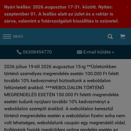
Nyári leállás: 2026.augusztus 17-31. között. Nyitás:
X
szeptember 01. A leállás alatt az üzlet és a raktár is
zárva, valamint a futárszolgálati kiszállítás is szünetel.


MENÜ


06308454770
E-mail küldés »
2026 július 19-től 2026 augusztus 15-ig **Üzletünkben
történő személyes megrendelés esetén 100.000 Ft felett
további 10% kedvezményt biztosítunk a weboldalon
feltüntetett árakból. ***WEBOLDALON TÖRTÉNŐ
MEGRENDELÉS ESETÉN 150.000 Ft feletti megrendelés
esetén tudunk nyújtani további 10% kedvezményt a
weboldalon szereplő árakból. A weboldalon keresztül
történő megrendelés esetén a weboldalon fizetni soha nem
volt lehetséges, weboldalunk csupán egy megrendelő oldal.
Kollégáink fogják megküldeni online rendelés esetén az