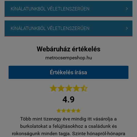
KÍNÁLATUNKBÓL VÉLETLENSZERŰEN

KÍNÁLATUNKBÓL VÉLETLENSZERŰEN

Webáruház értékelés
metrocsempeshop.hu
Értékelés írása





4.9





Több mint tizenegy éve mindig itt vásárolja a
egy
burkolatokat a felújításokhoz a családunk és
..
rokonságunk minden tagja. Szinte hónapról-hónapra
ro