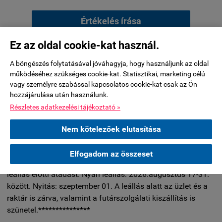
Értékelés írása
Ez az oldal cookie-kat használ.
KÉRDÉSEK ÉS VÁLASZOK:
A böngészés folytatásával jóváhagyja, hogy használjunk az oldal
működéséhez szükséges cookie-kat. Statisztikai, marketing célú
vagy személyre szabással kapcsolatos cookie-kat csak az Ön
Jelenleg nincsenek kérdések ehhez a termékhez.
hozzájárulása után használunk.
Részletes adatkezelési tájékoztató »
Kérdés küldése
Nem kötelezőek elutasítása
***********A készleten nem lévő termékeknél a 2026.július
Elfogadom az összeset
29-éig leadott rendelések esetében tudjuk biztosítani a nyári
leállás előtti átadást. Nyári leállás: 2026.augusztus 17-31.
között. Nyitás: szeptember 01. A leállás alatt az üzlet és a
raktár is zárva, valamint a futárszolgálati kiszállítás is
szünetel.***************