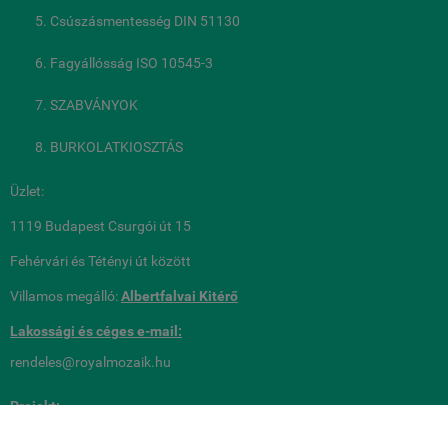
Csúszásmentesség DIN 51130
Fagyállósság ISO 10545-3
SZABVÁNYOK
BURKOLATKIOSZTÁS
Üzlet:
1119 Budapest Csurgói út 15
Fehérvári és Tétényi út között
Villamos megálló:
Albertfalvai Kitérő
Lakossági és céges
e-mail:
rendeles@royalmozaik.hu
Projekt:
royalmozaik@royalmozaik.hu