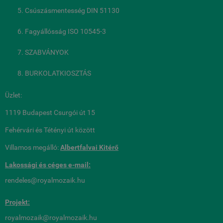
Csúszásmentesség DIN 51130
Fagyállósság ISO 10545-3
SZABVÁNYOK
BURKOLATKIOSZTÁS
Üzlet:
1119 Budapest Csurgói út 15
Fehérvári és Tétényi út között
Villamos megálló:
Albertfalvai Kitérő
Lakossági és céges
e-mail:
rendeles@royalmozaik.hu
Projekt:
royalmozaik@royalmozaik.hu