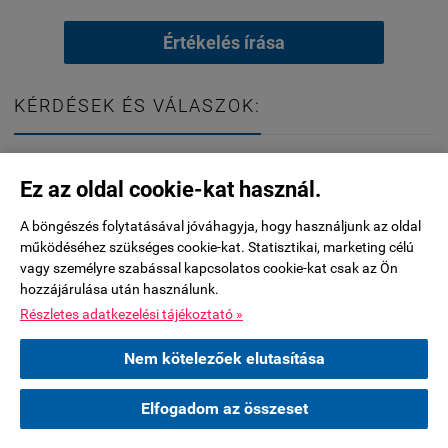
Értékelés írása
KÉRDÉSEK ÉS VÁLASZOK:
Jelenleg nincsenek kérdések ehhez a termékhez.
Ez az oldal cookie-kat használ.
A böngészés folytatásával jóváhagyja, hogy használjunk az oldal
Kérdés küldése
működéséhez szükséges cookie-kat. Statisztikai, marketing célú
vagy személyre szabással kapcsolatos cookie-kat csak az Ön
hozzájárulása után használunk.
***********A készleten nem lévő termékeknél a 2026.július
Részletes adatkezelési tájékoztató »
29-éig leadott rendelések esetében tudjuk biztosítani a nyári
leállás előtti átadást. Nyári leállás: 2026.augusztus 17-31.
Nem kötelezőek elutasítása
között. Nyitás: szeptember 01. A leállás alatt az üzlet és a
raktár is zárva, valamint a futárszolgálati kiszállítás is
Elfogadom az összeset
szünetel.***************