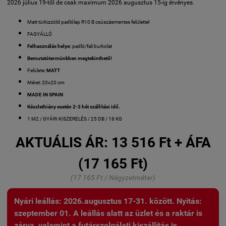
2026 július 19-től de csak maximum 2026 augusztus 15-ig érvényes.
Matt türkizzöld padlólap R10 B csúszásmentes felülettel
FAGYÁLLÓ
Felhasználás helye:
padló/fali burkolat
Bemutatótermünkben megtekinthető!
Felülete:
MATT
Méret: 20x20 cm
MADE IN SPAIN
Készlethiány esetén 2-3 hét szállítási idő.
1 M2 / GYÁRI KISZERELÉS / 25 DB / 18 KG
AKTUÁLIS ÁR:
13 516 Ft + ÁFA
(17 165 Ft)
(17 165 Ft / Négyzetméter)
Nyári leállás: 2026.augusztus 17-31. között. Nyitás:
szeptember 01. A leállás alatt az üzlet és a raktár is
zárva, valamint a futárszolgálati kiszállítás is