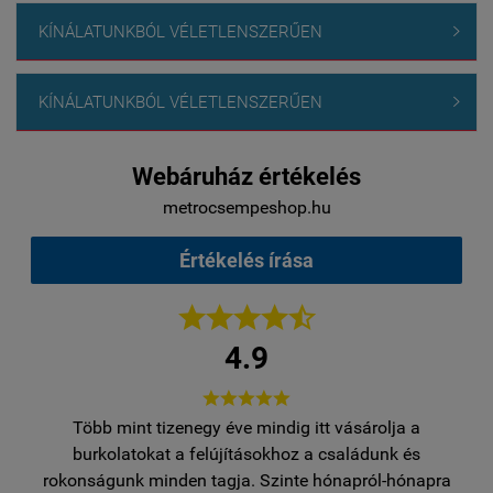
KÍNÁLATUNKBÓL VÉLETLENSZERŰEN

KÍNÁLATUNKBÓL VÉLETLENSZERŰEN

Webáruház értékelés
metrocsempeshop.hu
Értékelés írása





4.9





Több mint tizenegy éve mindig itt vásárolja a
egy
burkolatokat a felújításokhoz a családunk és
..
rokonságunk minden tagja. Szinte hónapról-hónapra
ro