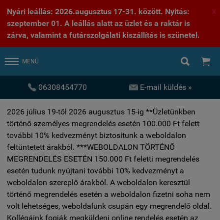
Nyári leállás: 2026.augusztus 17-31. között. Nyitás:
X
szeptember 01. A leállás alatt az üzlet és a raktár is
zárva, valamint a futárszolgálati kiszállítás is szünetel.


MENÜ


06308454770
E-mail küldés »
2026 július 19-től 2026 augusztus 15-ig **Üzletünkben
történő személyes megrendelés esetén 100.000 Ft felett
további 10% kedvezményt biztosítunk a weboldalon
feltüntetett árakból. ***WEBOLDALON TÖRTÉNŐ
MEGRENDELÉS ESETÉN 150.000 Ft feletti megrendelés
esetén tudunk nyújtani további 10% kedvezményt a
weboldalon szereplő árakból. A weboldalon keresztül
történő megrendelés esetén a weboldalon fizetni soha nem
volt lehetséges, weboldalunk csupán egy megrendelő oldal.
Kollégáink fogják megküldeni online rendelés esetén az