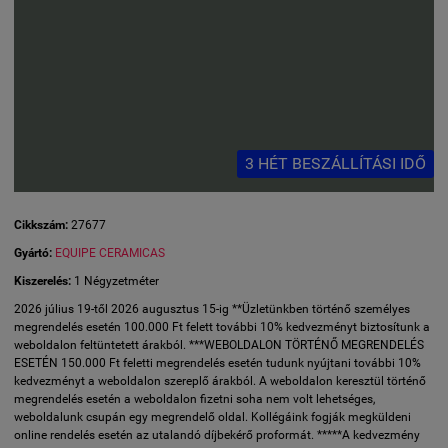
3 HÉT BESZÁLLÍTÁSI IDŐ
Cikkszám:
27677
Gyártó:
EQUIPE CERAMICAS
Kiszerelés:
1 Négyzetméter
2026 július 19-től 2026 augusztus 15-ig **Üzletünkben történő személyes
megrendelés esetén 100.000 Ft felett további 10% kedvezményt biztosítunk a
weboldalon feltüntetett árakból. ***WEBOLDALON TÖRTÉNŐ MEGRENDELÉS
ESETÉN 150.000 Ft feletti megrendelés esetén tudunk nyújtani további 10%
kedvezményt a weboldalon szereplő árakból. A weboldalon keresztül történő
megrendelés esetén a weboldalon fizetni soha nem volt lehetséges,
weboldalunk csupán egy megrendelő oldal. Kollégáink fogják megküldeni
online rendelés esetén az utalandó díjbekérő proformát. *****A kedvezmény