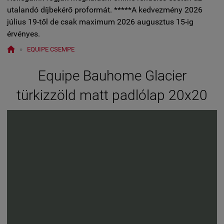
utalandó díjbekérő proformát. *****A kedvezmény 2026
július 19-től de csak maximum 2026 augusztus 15-ig
érvényes.

»
EQUIPE CSEMPE
Equipe Bauhome Glacier
türkizzöld matt padlólap 20x20