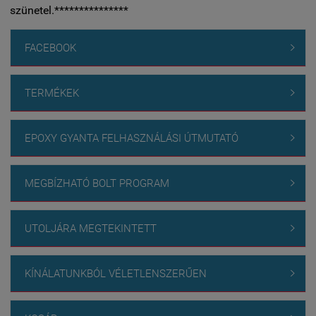
szünetel.***************
FACEBOOK

TERMÉKEK

EPOXY GYANTA FELHASZNÁLÁSI ÚTMUTATÓ

MEGBÍZHATÓ BOLT PROGRAM

UTOLJÁRA MEGTEKINTETT

KÍNÁLATUNKBÓL VÉLETLENSZERŰEN
