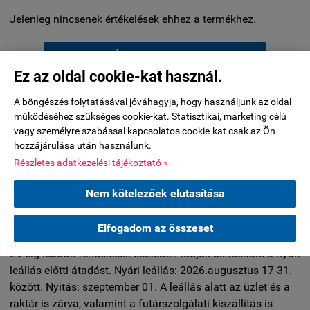
Jelenleg nincsenek értékelések ehhez a termékhez.
Értékelés írása
Ez az oldal cookie-kat használ.
KÉRDÉSEK ÉS VÁLASZOK:
A böngészés folytatásával jóváhagyja, hogy használjunk az oldal
működéséhez szükséges cookie-kat. Statisztikai, marketing célú
vagy személyre szabással kapcsolatos cookie-kat csak az Ön
hozzájárulása után használunk.
Jelenleg nincsenek kérdések ehhez a termékhez.
Részletes adatkezelési tájékoztató »
Nem kötelezőek elutasítása
Kérdés küldése
Elfogadom az összeset
***********A készleten nem lévő termékeknél a 2026.július
29-éig leadott rendelések esetében tudjuk biztosítani a nyári
leállás előtti átadást. Nyári leállás: 2026.augusztus 17-31.
között. Nyitás: szeptember 01. A leállás alatt az üzlet és a
raktár is zárva, valamint a futárszolgálati kiszállítás is