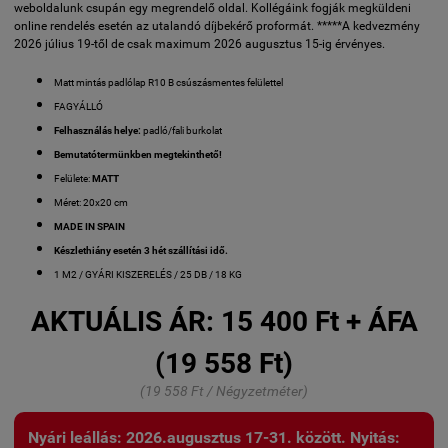
weboldalunk csupán egy megrendelő oldal. Kollégáink fogják megküldeni
online rendelés esetén az utalandó díjbekérő proformát. *****A kedvezmény
2026 július 19-től de csak maximum 2026 augusztus 15-ig érvényes.
Matt mintás padlólap R10 B csúszásmentes felülettel
FAGYÁLLÓ
Felhasználás helye:
padló/fali burkolat
Bemutatótermünkben megtekinthető!
Felülete:
MATT
Méret: 20x20 cm
MADE IN SPAIN
Készlethiány esetén 3 hét szállítási idő.
1 M2 / GYÁRI KISZERELÉS / 25 DB / 18 KG
AKTUÁLIS ÁR:
15 400 Ft + ÁFA
(19 558 Ft)
(19 558 Ft / Négyzetméter)
Nyári leállás: 2026.augusztus 17-31. között. Nyitás: