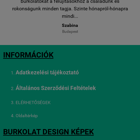
egy
burkolatokat a felújításokhoz a családunk és
..
rokonságunk minden tagja. Szinte hónapról-hónapra
ro
mindi...
Szabina
Budapest
INFORMÁCIÓK
Adatkezelési tájékoztató
Általános Szerződési Feltételek
ELÉRHETŐSÉGEK
Oldaltérkép
BURKOLAT DESIGN KÉPEK