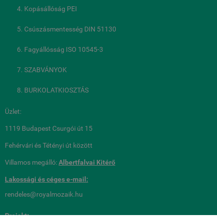
Kopásállóság PEI
Csúszásmentesség DIN 51130
Fagyállósság ISO 10545-3
SZABVÁNYOK
BURKOLATKIOSZTÁS
Üzlet:
1119 Budapest Csurgói út 15
Fehérvári és Tétényi út között
Villamos megálló:
Albertfalvai Kitérő
Lakossági és céges
e-mail:
rendeles@royalmozaik.hu
Projekt: