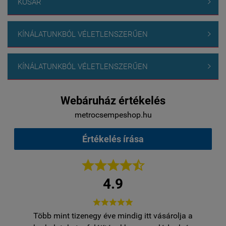
KOSÁR

KÍNÁLATUNKBÓL VÉLETLENSZERŰEN

KÍNÁLATUNKBÓL VÉLETLENSZERŰEN

Webáruház értékelés
metrocsempeshop.hu
Értékelés írása





4.9





Több mint tizenegy éve mindig itt vásárolja a