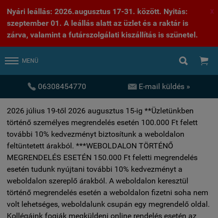
Nyári leállás: 2026.augusztus 17-31. között. Nyitás:
X
szeptember 01. A leállás alatt az üzlet és a raktár is
zárva, valamint a futárszolgálati kiszállítás is szünetel.


MENÜ


06308454770
E-mail küldés »
2026 július 19-től 2026 augusztus 15-ig **Üzletünkben
történő személyes megrendelés esetén 100.000 Ft felett
további 10% kedvezményt biztosítunk a weboldalon
feltüntetett árakból. ***WEBOLDALON TÖRTÉNŐ
MEGRENDELÉS ESETÉN 150.000 Ft feletti megrendelés
esetén tudunk nyújtani további 10% kedvezményt a
weboldalon szereplő árakból. A weboldalon keresztül
történő megrendelés esetén a weboldalon fizetni soha nem
volt lehetséges, weboldalunk csupán egy megrendelő oldal.
Kollégáink fogják megküldeni online rendelés esetén az