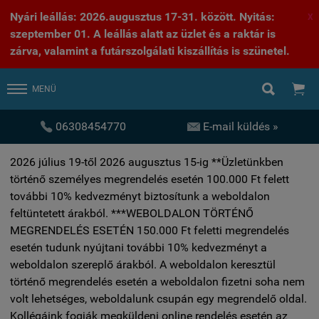
Nyári leállás: 2026.augusztus 17-31. között. Nyitás:
X
szeptember 01. A leállás alatt az üzlet és a raktár is
zárva, valamint a futárszolgálati kiszállítás is szünetel.


MENÜ


06308454770
E-mail küldés »
2026 július 19-től 2026 augusztus 15-ig **Üzletünkben
történő személyes megrendelés esetén 100.000 Ft felett
további 10% kedvezményt biztosítunk a weboldalon
feltüntetett árakból. ***WEBOLDALON TÖRTÉNŐ
MEGRENDELÉS ESETÉN 150.000 Ft feletti megrendelés
esetén tudunk nyújtani további 10% kedvezményt a
weboldalon szereplő árakból. A weboldalon keresztül
történő megrendelés esetén a weboldalon fizetni soha nem
volt lehetséges, weboldalunk csupán egy megrendelő oldal.
Kollégáink fogják megküldeni online rendelés esetén az