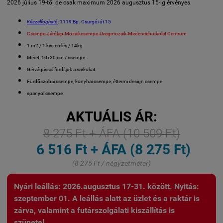
2026 július 19-től de csak maximum 2026 augusztus 15-ig érvényes.
Kézzelfogható
: 1119 Bp. Csurgói út 15
Csempe-Járólap-Mozaikcsempe-Üvegmozaik-Medenceburkolat Centrum
1 m2 / 1 kiszerelés / 14kg
Méret: 10x20 cm / csempe
Gérvágással fordítjuk a sarkokat.
Fürdőszobai csempe, konyhai csempe, éttermi design csempe
spanyol csempe
AKTUÁLIS ÁR:
8 275 Ft + ÁFA (10 509 Ft)
6 516 Ft + ÁFA (8 275 Ft)
(8 275 Ft / négyzetméter)
Nyári leállás: 2026.augusztus 17-31. között. Nyitás:
szeptember 01. A leállás alatt az üzlet és a raktár is
zárva, valamint a futárszolgálati kiszállítás is
szünetel.