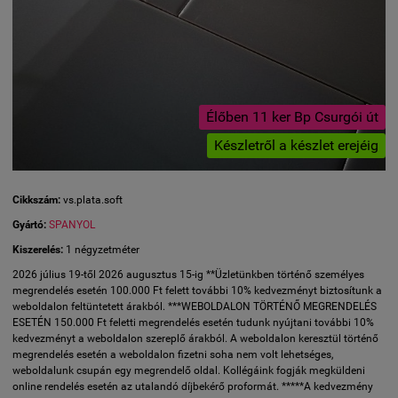
Élőben 11 ker Bp Csurgói út
Készletről a készlet erejéig
Cikkszám:
vs.plata.soft
Gyártó:
SPANYOL
Kiszerelés:
1 négyzetméter
2026 július 19-től 2026 augusztus 15-ig **Üzletünkben történő személyes
megrendelés esetén 100.000 Ft felett további 10% kedvezményt biztosítunk a
weboldalon feltüntetett árakból. ***WEBOLDALON TÖRTÉNŐ MEGRENDELÉS
ESETÉN 150.000 Ft feletti megrendelés esetén tudunk nyújtani további 10%
kedvezményt a weboldalon szereplő árakból. A weboldalon keresztül történő
megrendelés esetén a weboldalon fizetni soha nem volt lehetséges,
weboldalunk csupán egy megrendelő oldal. Kollégáink fogják megküldeni
online rendelés esetén az utalandó díjbekérő proformát. *****A kedvezmény