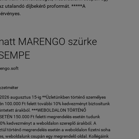
az utalandó díjbekérő proformát. *****A
érvényes.
matt MARENGO szürke
CSEMPE
engo.soft
L
yzetméter
l 2026 augusztus 15-ig **Üzletünkben történő személyes
n 100.000 Ft felett további 10% kedvezményt biztosítunk
ltüntetett árakból. ***WEBOLDALON TÖRTÉNŐ
ÉN 150.000 Ft feletti megrendelés esetén tudunk
10% kedvezményt a weboldalon szereplő árakból. A
tül történő megrendelés esetén a weboldalon fizetni soha
es, weboldalunk csupán egy megrendelő oldal. Kollégáink