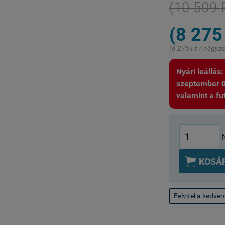
(10 509 
(8 275
(8 275 Ft / négyz
Nyári leállás
szeptember 01.
valamint a fut

KOSÁ
Felvitel a kedve