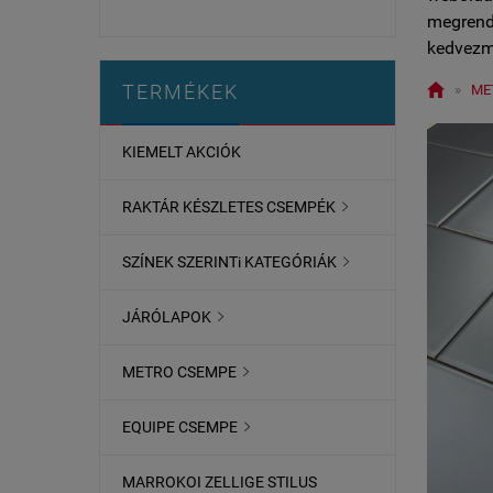
megrende
kedvezm

TERMÉKEK
»
ME
KIEMELT AKCIÓK
RAKTÁR KÉSZLETES CSEMPÉK

SZÍNEK SZERINTi KATEGÓRIÁK

JÁRÓLAPOK

METRO CSEMPE

EQUIPE CSEMPE

MARROKOI ZELLIGE STILUS