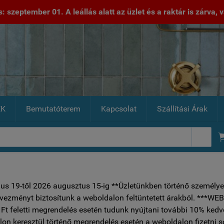
 szeptember 01. A leállás alatt az üzlet és a raktár is zárva, va
EK
Bemutatóterem
Kapcsolat
Szállítási Árak

ius 19-től 2026 augusztus 15-ig **Üzletünkben történő személye
vezményt biztosítunk a weboldalon feltüntetett árakból.
Ft feletti megrendelés esetén tudunk nyújtani további 10% ked
on keresztül történő megrendelés esetén a weboldalon fizetni 