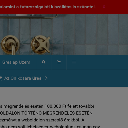
lamint a futárszolgálati kiszállítás is szünetel.
X
Greslap Űzem





Az Ön kosara
üres
.
s megrendelés esetén 100.000 Ft felett további
 ***WEBOLDALON TÖRTÉNŐ MEGRENDELÉS ESETÉN
vezményt a weboldalon szereplő árakból. A
soha nem volt lehetséges, weboldalunk csupán egy