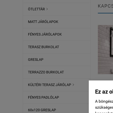
KAPCS
ÖTLETTÁR

MATT JÁRÓLAPOK
FÉNYES JÁRÓLAPOK
TERASZ BURKOLAT
GRESLAP
TERRAZZO BURKOLAT
KÜLTÉRI TERASZ JÁRÓLAP

Ez az o
FÉNYES PADLÓLAP
A böngész
szükséges
60x120 GRESLAP