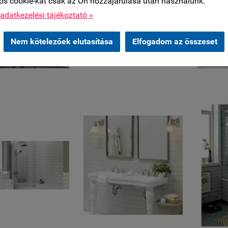
os cookie-kat csak az Ön hozzájárulása után használunk.
adatkezelési tájékoztató »
Nem kötelezőek elutasítása
Elfogadom az összeset