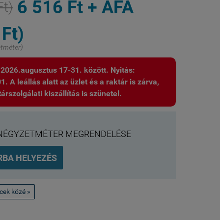
6 516 Ft + ÁFA
Ft)
 Ft)
etméter)
: 2026.augusztus 17-31. között. Nyitás:
 A leállás alatt az üzlet és a raktár is zárva,
árszolgálati kiszállítás is szünetel.
NÉGYZETMÉTER MEGRENDELÉSE
RBA HELYEZÉS
ncek közé »