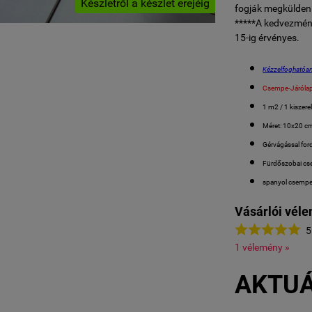
Készletről a készlet erejéig
fogják megküldeni
*****A kedvezmén
15-ig érvényes.
Kézzelfoghatóan
Csempe-Járóla
1 m2 / 1 kiszere
Méret: 10x20 c
Gérvágással ford
Fürdőszobai cs
spanyol csemp
Vásárlói vél





5
1 vélemény »
AKTUÁ