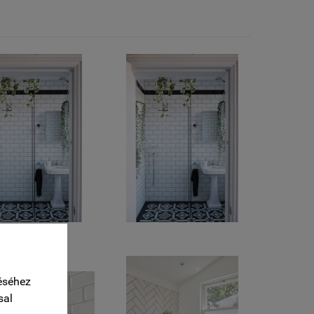
éséhez
sal