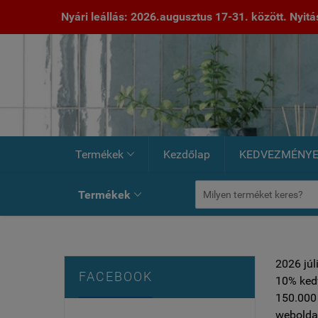
Nyári leállás: 2026.augusztus 17-31. között. Nyitás:
Termékek
Kezdőlap
KEDVEZMÉNY

Termékek

2026 júl
FACEBOOK
10% ked
150.000 
weboldal