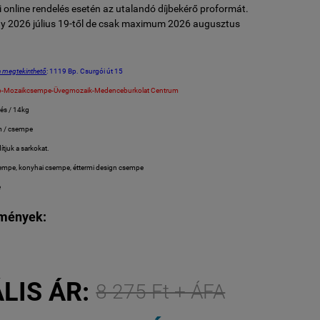
 online rendelés esetén az utalandó díjbekérő proformát.
y 2026 július 19-től de csak maximum 2026 augusztus
 megtekinthető
: 1119 Bp. Csurgói út 15
p-Mozaikcsempe-Üvegmozaik-Medenceburkolat Centrum
lés / 14kg
m / csempe
ítjuk a sarkokat.
empe, konyhai csempe, éttermi design csempe
e
emények:
LIS ÁR:
8 275 Ft + ÁFA