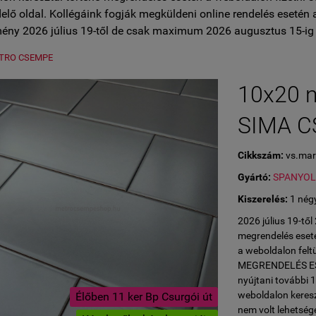
lő oldal. Kollégáink fogják megküldeni online rendelés esetén 
ény 2026 július 19-től de csak maximum 2026 augusztus 15-ig 
TRO CSEMPE
10x20 
SIMA 
Cikkszám:
vs.mar
Gyártó:
SPANYO
Kiszerelés:
1 nég
2026 július 19-tő
megrendelés eseté
a weboldalon fe
MEGRENDELÉS ESET
nyújtani további 
weboldalon keresz
Élőben 11 ker Bp Csurgói út
nem volt lehetség