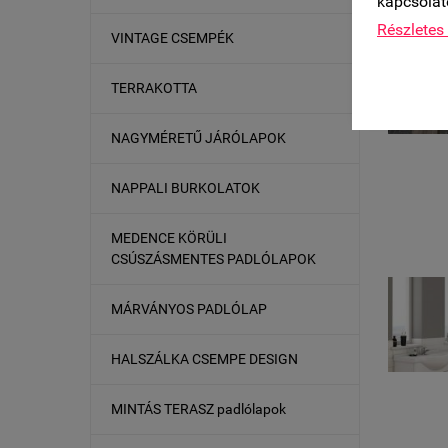
kapcsolat
Részletes 
VINTAGE CSEMPÉK
TERRAKOTTA
NAGYMÉRETŰ JÁRÓLAPOK
NAPPALI BURKOLATOK
MEDENCE KÖRÜLI
CSÚSZÁSMENTES PADLÓLAPOK
MÁRVÁNYOS PADLÓLAP
HALSZÁLKA CSEMPE DESIGN
MINTÁS TERASZ padlólapok