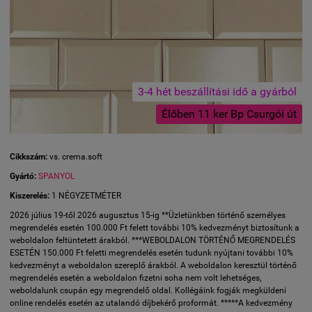
3-4 hét beszállítási idő a gyárból
Élőben 11 ker Bp Csurgói út
Cikkszám:
vs. crema.soft
Gyártó:
SPANYOL
Kiszerelés:
1 NÉGYZETMÉTER
2026 július 19-től 2026 augusztus 15-ig **Üzletünkben történő személyes
megrendelés esetén 100.000 Ft felett további 10% kedvezményt biztosítunk a
weboldalon feltüntetett árakból. ***WEBOLDALON TÖRTÉNŐ MEGRENDELÉS
ESETÉN 150.000 Ft feletti megrendelés esetén tudunk nyújtani további 10%
kedvezményt a weboldalon szereplő árakból. A weboldalon keresztül történő
megrendelés esetén a weboldalon fizetni soha nem volt lehetséges,
weboldalunk csupán egy megrendelő oldal. Kollégáink fogják megküldeni
online rendelés esetén az utalandó díjbekérő proformát. *****A kedvezmény