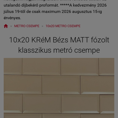
utalandó díjbekérő proformát. *****A kedvezmény 2026
július 19-től de csak maximum 2026 augusztus 15-ig
érvényes.

»
METRO CSEMPE
»
10x20 METRO CSEMPE
10x20 KRéM Bézs MATT fózolt
klasszikus metró csempe