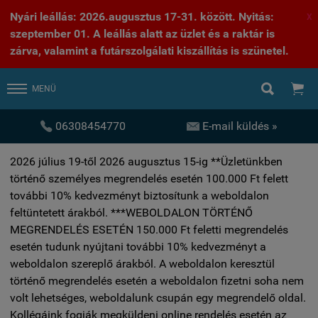
Nyári leállás: 2026.augusztus 17-31. között. Nyitás:
X
szeptember 01. A leállás alatt az üzlet és a raktár is
zárva, valamint a futárszolgálati kiszállítás is szünetel.


MENÜ


06308454770
E-mail küldés »
2026 július 19-től 2026 augusztus 15-ig **Üzletünkben
történő személyes megrendelés esetén 100.000 Ft felett
további 10% kedvezményt biztosítunk a weboldalon
feltüntetett árakból. ***WEBOLDALON TÖRTÉNŐ
MEGRENDELÉS ESETÉN 150.000 Ft feletti megrendelés
esetén tudunk nyújtani további 10% kedvezményt a
weboldalon szereplő árakból. A weboldalon keresztül
történő megrendelés esetén a weboldalon fizetni soha nem
volt lehetséges, weboldalunk csupán egy megrendelő oldal.
Kollégáink fogják megküldeni online rendelés esetén az