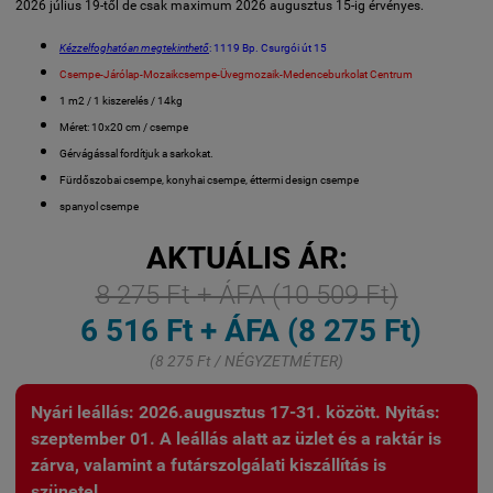
2026 július 19-től de csak maximum 2026 augusztus 15-ig érvényes.
Kézzelfoghatóan megtekinthető
: 1119 Bp. Csurgói út 15
Csempe-Járólap-Mozaikcsempe-Üvegmozaik-Medenceburkolat Centrum
1 m2 / 1 kiszerelés / 14kg
Méret: 10x20 cm / csempe
Gérvágással fordítjuk a sarkokat.
Fürdőszobai csempe, konyhai csempe, éttermi design csempe
spanyol csempe
AKTUÁLIS ÁR:
8 275 Ft + ÁFA (10 509 Ft)
6 516 Ft + ÁFA (8 275 Ft)
(8 275 Ft / NÉGYZETMÉTER)
Nyári leállás: 2026.augusztus 17-31. között. Nyitás:
szeptember 01. A leállás alatt az üzlet és a raktár is
zárva, valamint a futárszolgálati kiszállítás is
szünetel.