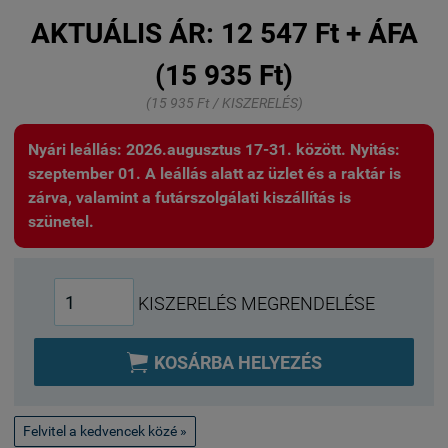
AKTUÁLIS ÁR:
12 547 Ft + ÁFA
(15 935 Ft)
(15 935 Ft / KISZERELÉS)
Nyári leállás: 2026.augusztus 17-31. között. Nyitás:
szeptember 01. A leállás alatt az üzlet és a raktár is
zárva, valamint a futárszolgálati kiszállítás is
szünetel.
KISZERELÉS MEGRENDELÉSE

KOSÁRBA HELYEZÉS
Felvitel a kedvencek közé »