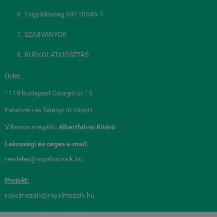
Fagyállósság ISO 10545-3
SZABVÁNYOK
BURKOLATKIOSZTÁS
Üzlet:
1119 Budapest Csurgói út 15
Fehérvári és Tétényi út között
Villamos megálló:
Albertfalvai Kitérő
Lakossági és céges
e-mail:
rendeles@royalmozaik.hu
Projekt:
royalmozaik@royalmozaik.hu