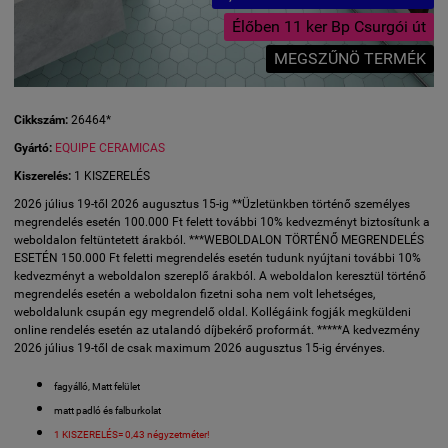
Élőben 11 ker Bp Csurgói út
MEGSZŰNÖ TERMÉK
Cikkszám:
26464*
Gyártó:
EQUIPE CERAMICAS
Kiszerelés:
1 KISZERELÉS
2026 július 19-től 2026 augusztus 15-ig **Üzletünkben történő személyes
megrendelés esetén 100.000 Ft felett további 10% kedvezményt biztosítunk a
weboldalon feltüntetett árakból. ***WEBOLDALON TÖRTÉNŐ MEGRENDELÉS
ESETÉN 150.000 Ft feletti megrendelés esetén tudunk nyújtani további 10%
kedvezményt a weboldalon szereplő árakból. A weboldalon keresztül történő
megrendelés esetén a weboldalon fizetni soha nem volt lehetséges,
weboldalunk csupán egy megrendelő oldal. Kollégáink fogják megküldeni
online rendelés esetén az utalandó díjbekérő proformát. *****A kedvezmény
2026 július 19-től de csak maximum 2026 augusztus 15-ig érvényes.
fagyálló, Matt felület
matt padló és falburkolat
1 KISZERELÉS= 0,43 négyzetméter!