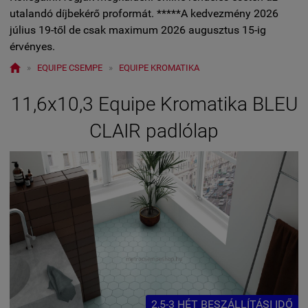
utalandó díjbekérő proformát. *****A kedvezmény 2026
július 19-től de csak maximum 2026 augusztus 15-ig
érvényes.

»
EQUIPE CSEMPE
»
EQUIPE KROMATIKA
11,6x10,3 Equipe Kromatika BLEU
CLAIR padlólap
2,5-3 HÉT BESZÁLLÍTÁSI IDŐ