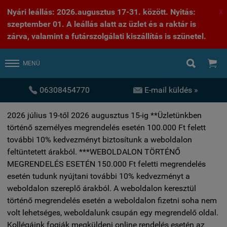
Nyári leállás: 2026.augusztus 17-31. között. Nyitás:
X
szeptember 01. A leállás alatt az üzlet és a raktár is
zárva, valamint a futárszolgálati kiszállítás is szünetel.


MENÜ


06308454770
E-mail küldés »
2026 július 19-től 2026 augusztus 15-ig **Üzletünkben
történő személyes megrendelés esetén 100.000 Ft felett
további 10% kedvezményt biztosítunk a weboldalon
feltüntetett árakból. ***WEBOLDALON TÖRTÉNŐ
MEGRENDELÉS ESETÉN 150.000 Ft feletti megrendelés
esetén tudunk nyújtani további 10% kedvezményt a
weboldalon szereplő árakból. A weboldalon keresztül
történő megrendelés esetén a weboldalon fizetni soha nem
volt lehetséges, weboldalunk csupán egy megrendelő oldal.
Kollégáink fogják megküldeni online rendelés esetén az