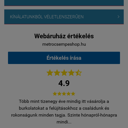
KÍNÁLATUNKBÓL VÉLETLENSZERŰEN

Webáruház értékelés
metrocsempeshop.hu
Értékelés írása





4.9





Több mint tizenegy éve mindig itt vásárolja a
egy
burkolatokat a felújításokhoz a családunk és
..
rokonságunk minden tagja. Szinte hónapról-hónapra
ro
mindi...