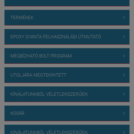
TERMÉKEK

EPOXY GYANTA FELHASZNÁLÁSI ÚTMUTATÓ

MEGBÍZHATÓ BOLT PROGRAM

UTOLJÁRA MEGTEKINTETT

KÍNÁLATUNKBÓL VÉLETLENSZERŰEN

KOSÁR

KÍNÁLATUNKBÓL VÉLETLENSZERŰEN
