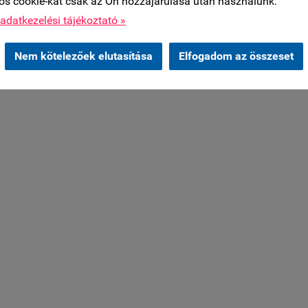
os cookie-kat csak az Ön hozzájárulása után használunk.
adatkezelési tájékoztató »
Nem kötelezőek elutasítása
Elfogadom az összeset