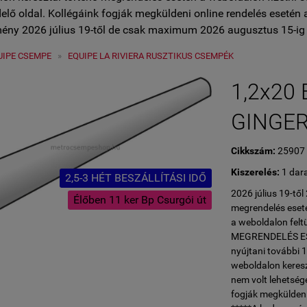
lő oldal. Kollégáink fogják megküldeni online rendelés esetén 
ény 2026 július 19-től de csak maximum 2026 augusztus 15-ig 
UIPE CSEMPE
»
EQUIPE LA RIVIERA RUSZTIKUS CSEMPÉK
1,2x20 
GINGER 
Cikkszám:
25907
Kiszerelés:
1 dar
2,5-3 HÉT BESZÁLLÍTÁSI IDŐ
2026 július 19-tő
Élőben 11 ker Bp Csurgói út
megrendelés eseté
a weboldalon fe
MEGRENDELÉS ESET
nyújtani további 
weboldalon keresz
nem volt lehetség
fogják megküldeni