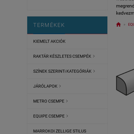
megrende
kedvezm

TERMÉKEK
»
EQ
KIEMELT AKCIÓK
RAKTÁR KÉSZLETES CSEMPÉK

SZÍNEK SZERINTi KATEGÓRIÁK

JÁRÓLAPOK

METRO CSEMPE

EQUIPE CSEMPE

MARROKOI ZELLIGE STILUS