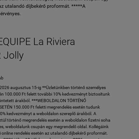
az utalandó díjbekérő proformát. *****A
érvényes.
EQUIPE La Riviera
Jolly
ab
l 2026 augusztus 15-ig **Üzletünkben történő személyes
n 100.000 Ft felett további 10% kedvezményt biztosítunk
ltüntetett árakból. ***WEBOLDALON TÖRTÉNŐ
ÉN 150.000 Ft feletti megrendelés esetén tudunk
10% kedvezményt a weboldalon szereplő árakból. A
tül történő megrendelés esetén a weboldalon fizetni soha
es, weboldalunk csupán egy megrendelő oldal. Kollégáink
 online rendelés esetén az utalandó díjbekérő proformát.