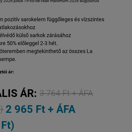
y 2026 július 19-től de csak maximum 2026 augusztus
m pozitív sarokelem függőleges és vízszintes
atlakozásokhoz
élvédő külső sarkok zárásához
re 50% előleggel 2-3 hét.
óteremben megtekinthető az összes La
csempe.
tói ár:
LIS ÁR:
3 764 Ft + ÁFA
2 965 Ft + ÁFA
)
 Ft)