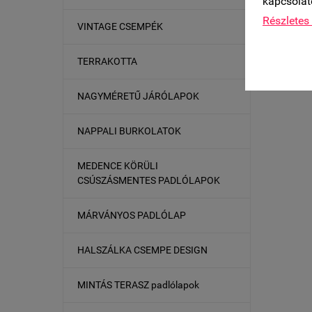
kapcsolat
Részletes 
VINTAGE CSEMPÉK
TERRAKOTTA
NAGYMÉRETŰ JÁRÓLAPOK
NAPPALI BURKOLATOK
MEDENCE KÖRÜLI
CSÚSZÁSMENTES PADLÓLAPOK
MÁRVÁNYOS PADLÓLAP
HALSZÁLKA CSEMPE DESIGN
MINTÁS TERASZ padlólapok