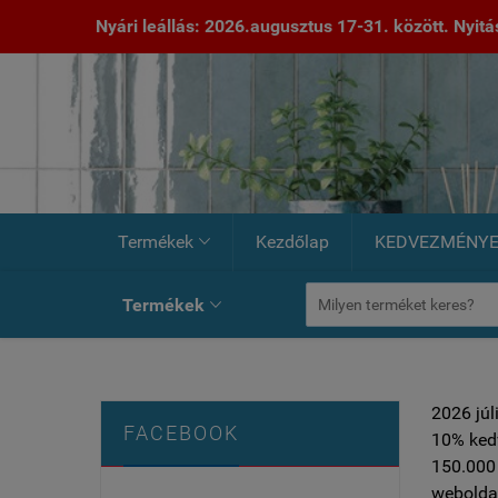
Nyári leállás: 2026.augusztus 17-31. között. Nyitás:
Termékek
Kezdőlap
KEDVEZMÉNY

Termékek

2026 júl
FACEBOOK
10% ked
150.000 
weboldal