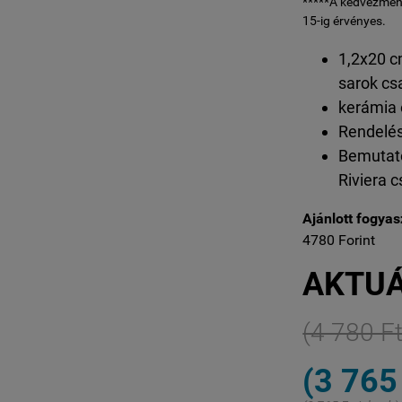
*****A kedvezmén
15-ig érvényes.
1,2x20 c
sarok cs
kerámia 
Rendelés
Bemutat
Riviera 
Ajánlott fogyasz
4780 Forint
AKTUÁ
(4 780 Ft
(3 765