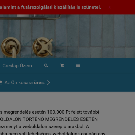
lamint a futárszolgálati kiszállítás is szünetel.
X
Greslap Űzem





Az Ön kosara
üres
.
s megrendelés esetén 100.000 Ft felett további
 ***WEBOLDALON TÖRTÉNŐ MEGRENDELÉS ESETÉN
vezményt a weboldalon szereplő árakból. A
soha nem volt lehetséges, weboldalunk csupán egy