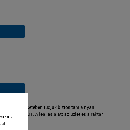
 rendelések esetében tudjuk biztosítani a nyári
: szeptember 01. A leállás alatt az üzlet és a raktár
éséhez
sal