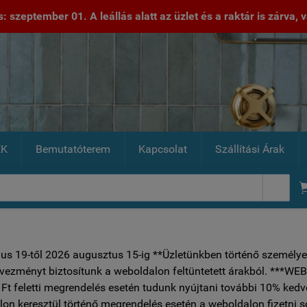
 szeptember 01. A leállás alatt az üzlet és a raktár is zárva, va
EK
Bemutatóterem
Kapcsolat
Szállítási Árak

ius 19-től 2026 augusztus 15-ig **Üzletünkben történő személye
vezményt biztosítunk a weboldalon feltüntetett árakból.
Ft feletti megrendelés esetén tudunk nyújtani további 10% ked
on keresztül történő megrendelés esetén a weboldalon fizetni 