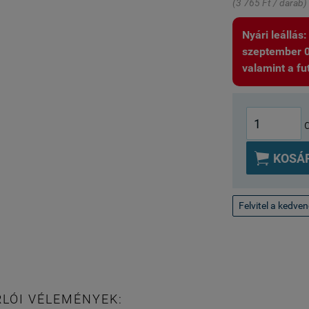
(3 765 Ft / darab)
Nyári leállás
szeptember 01.
valamint a fut

KOSÁ
Felvitel a kedve
LÓI VÉLEMÉNYEK: