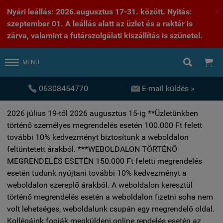
Nyári leállás: 2026.augusztus 17-31. között. Nyitás:
X
szeptember 01. A leállás alatt az üzlet és a raktár is
zárva, valamint a futárszolgálati kiszállítás is szünetel.


MENÜ


06308454770
E-mail küldés »
2026 július 19-től 2026 augusztus 15-ig **Üzletünkben
történő személyes megrendelés esetén 100.000 Ft felett
további 10% kedvezményt biztosítunk a weboldalon
feltüntetett árakból. ***WEBOLDALON TÖRTÉNŐ
MEGRENDELÉS ESETÉN 150.000 Ft feletti megrendelés
esetén tudunk nyújtani további 10% kedvezményt a
weboldalon szereplő árakból. A weboldalon keresztül
történő megrendelés esetén a weboldalon fizetni soha nem
volt lehetséges, weboldalunk csupán egy megrendelő oldal.
Kollégáink fogják megküldeni online rendelés esetén az