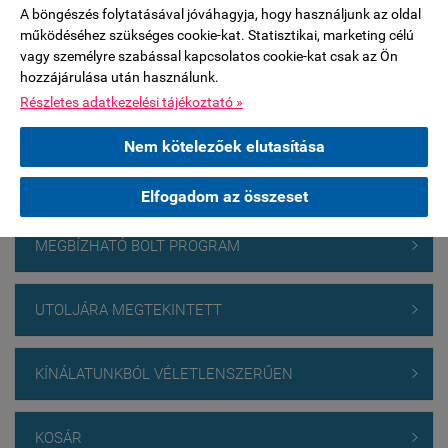
szünetel.***************
A böngészés folytatásával jóváhagyja, hogy használjunk az oldal
működéséhez szükséges cookie-kat. Statisztikai, marketing célú
FACEBOOK

vagy személyre szabással kapcsolatos cookie-kat csak az Ön
hozzájárulása után használunk.
Részletes adatkezelési tájékoztató »
TERMÉKEK

Nem kötelezőek elutasítása
EPOXY GYANTA FELHASZNÁLÁSI ÚTMUTATÓ

Elfogadom az összeset
MEGBÍZHATÓ BOLT PROGRAM

UTOLJÁRA MEGTEKINTETT

KÍNÁLATUNKBÓL VÉLETLENSZERŰEN

KOSÁR
