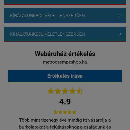
KÍNÁLATUNKBÓL VÉLETLENSZERŰEN

KÍNÁLATUNKBÓL VÉLETLENSZERŰEN

Webáruház értékelés
metrocsempeshop.hu
Értékelés írása





4.9





Több mint tizenegy éve mindig itt vásárolja a
egy
burkolatokat a felújításokhoz a családunk és