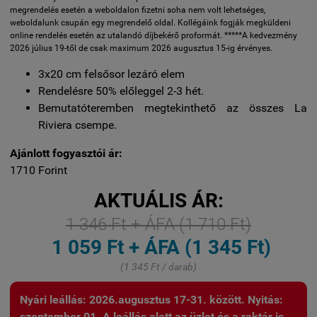
megrendelés esetén a weboldalon fizetni soha nem volt lehetséges,
weboldalunk csupán egy megrendelő oldal. Kollégáink fogják megküldeni
online rendelés esetén az utalandó díjbekérő proformát. *****A kedvezmény
2026 július 19-től de csak maximum 2026 augusztus 15-ig érvényes.
3x20 cm felsősor lezáró elem
Rendelésre 50% előleggel 2-3 hét.
Bemutatóteremben megtekinthető az összes La
Riviera csempe.
Ajánlott fogyasztói ár:
1710 Forint
AKTUÁLIS ÁR:
1 346 Ft + ÁFA (1 710 Ft)
1 059 Ft + ÁFA (1 345 Ft)
(1 345 Ft / darab)
Nyári leállás: 2026.augusztus 17-31. között. Nyitás:
szeptember 01. A leállás alatt az üzlet és a raktár is