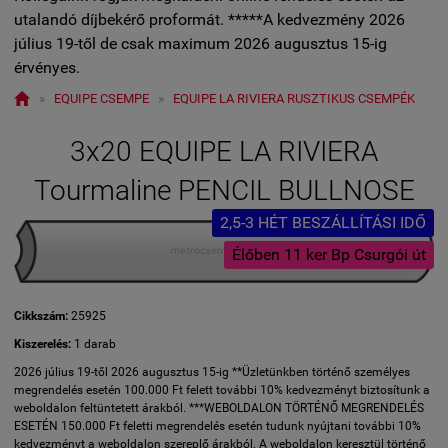
utalandó díjbekérő proformát. *****A kedvezmény 2026
július 19-től de csak maximum 2026 augusztus 15-ig
érvényes.

»
EQUIPE CSEMPE
»
EQUIPE LA RIVIERA RUSZTIKUS CSEMPÉK
3x20 EQUIPE LA RIVIERA
Tourmaline PENCIL BULLNOSE
2,5-3 HÉT BESZÁLLÍTÁSI IDŐ
Élőben 11 ker Bp Csurgói út
Cikkszám:
25925
Kiszerelés:
1 darab
2026 július 19-től 2026 augusztus 15-ig **Üzletünkben történő személyes
megrendelés esetén 100.000 Ft felett további 10% kedvezményt biztosítunk a
weboldalon feltüntetett árakból. ***WEBOLDALON TÖRTÉNŐ MEGRENDELÉS
ESETÉN 150.000 Ft feletti megrendelés esetén tudunk nyújtani további 10%
kedvezményt a weboldalon szereplő árakból. A weboldalon keresztül történő