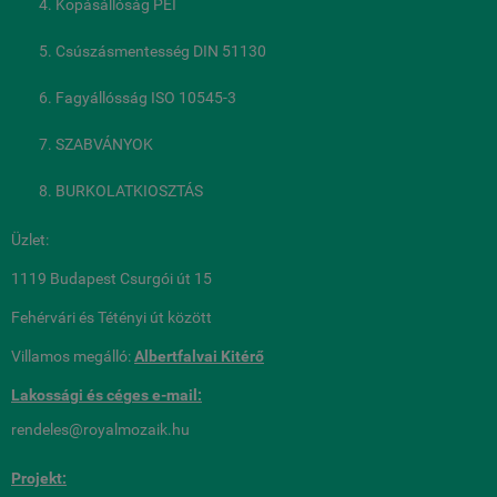
Kopásállóság PEI
Csúszásmentesség DIN 51130
Fagyállósság ISO 10545-3
SZABVÁNYOK
BURKOLATKIOSZTÁS
Üzlet:
1119 Budapest Csurgói út 15
Fehérvári és Tétényi út között
Villamos megálló:
Albertfalvai Kitérő
Lakossági és céges
e-mail:
rendeles@royalmozaik.hu
Projekt: