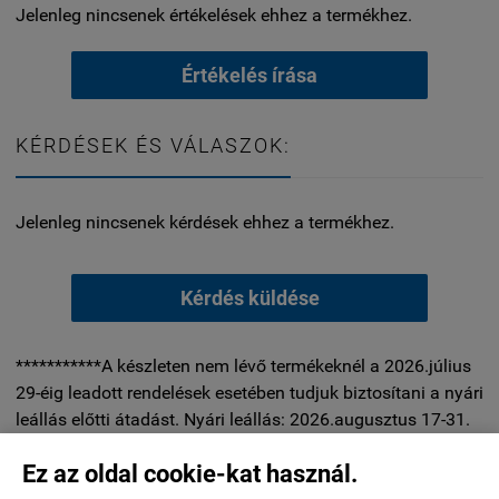
Jelenleg nincsenek értékelések ehhez a termékhez.
Értékelés írása
KÉRDÉSEK ÉS VÁLASZOK:
Jelenleg nincsenek kérdések ehhez a termékhez.
Kérdés küldése
***********A készleten nem lévő termékeknél a 2026.július
29-éig leadott rendelések esetében tudjuk biztosítani a nyári
leállás előtti átadást. Nyári leállás: 2026.augusztus 17-31.
között. Nyitás: szeptember 01. A leállás alatt az üzlet és a
Ez az oldal cookie-kat használ.
raktár is zárva, valamint a futárszolgálati kiszállítás is