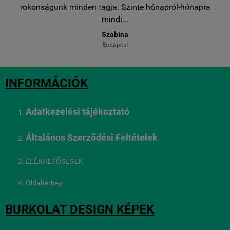
..
rokonságunk minden tagja. Szinte hónapról-hónapra
ro
mindi...
Szabina
Budapest
INFORMÁCIÓK
Adatkezelési tájékoztató
Általános Szerződési Feltételek
ELÉRHETŐSÉGEK
Oldaltérkép
BURKOLAT DESIGN KÉPEK