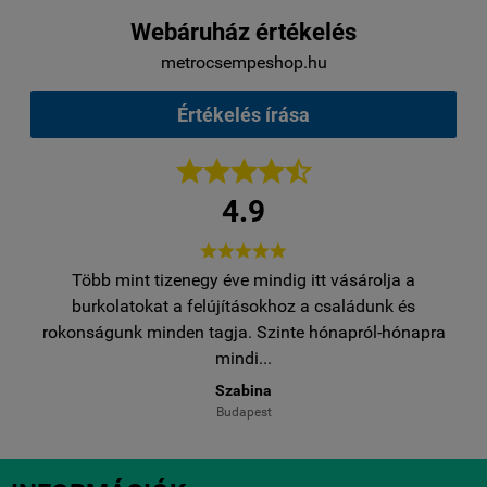
Webáruház értékelés
metrocsempeshop.hu
Értékelés írása





4.9





Több mint tizenegy éve mindig itt vásárolja a
egy
burkolatokat a felújításokhoz a családunk és
..
rokonságunk minden tagja. Szinte hónapról-hónapra
ro
mindi...
Szabina
Budapest