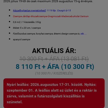
2026 július 19-től de csak maximum 2026 augusztus 15-ig érvényes.
Kézzelfoghatóan megtekinthető
: 1119 Bp. Csurgói út 15
Csempe-Járólap-Mozaikcsempe-Üvegmozaik-Medenceburkolat Centrum
0,6 m2 / 1 kiszerelés / 8 kg
Méret: 5 x 20 cm / csempe
Fürdőszobai csempe, konyhai csempe, éttermi design csempe is,
stb....
spanyol csempe
AKTUÁLIS ÁR:
10 300 Ft + ÁFA (13 081 Ft)
8 110 Ft + ÁFA (10 300 Ft)
(10 300 Ft / KISZERELÉS)
Nyári leállás: 2026.augusztus 17-31. között. Nyitás:
szeptember 01. A leállás alatt az üzlet és a raktár is
zárva, valamint a futárszolgálati kiszállítás is
szünetel.