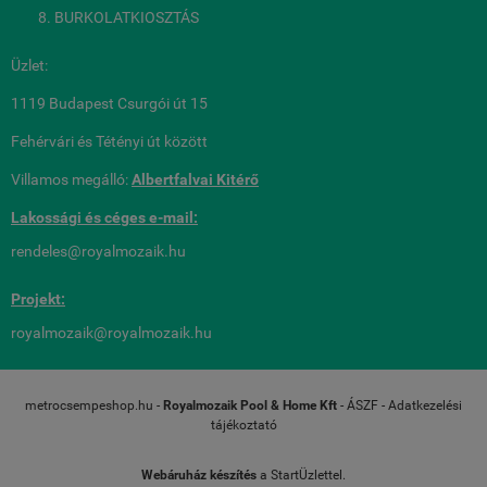
BURKOLATKIOSZTÁS
Üzlet:
1119 Budapest Csurgói út 15
Fehérvári és Tétényi út között
Villamos megálló:
Albertfalvai Kitérő
Lakossági és céges
e-mail:
rendeles@royalmozaik.hu
Projekt:
royalmozaik@royalmozaik.hu
metrocsempeshop.hu -
Royalmozaik Pool & Home Kft
-
ÁSZF
-
Adatkezelési
tájékoztató
Webáruház készítés
a StartÜzlettel.