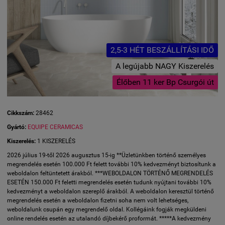
2,5-3 HÉT BESZÁLLÍTÁSI IDŐ
A legújabb NAGY Kiszerelés
Élőben 11 ker Bp Csurgói út
Cikkszám:
28462
Gyártó:
EQUIPE CERAMICAS
Kiszerelés:
1 KISZERELÉS
2026 július 19-től 2026 augusztus 15-ig **Üzletünkben történő személyes
megrendelés esetén 100.000 Ft felett további 10% kedvezményt biztosítunk a
weboldalon feltüntetett árakból. ***WEBOLDALON TÖRTÉNŐ MEGRENDELÉS
ESETÉN 150.000 Ft feletti megrendelés esetén tudunk nyújtani további 10%
kedvezményt a weboldalon szereplő árakból. A weboldalon keresztül történő
megrendelés esetén a weboldalon fizetni soha nem volt lehetséges,
weboldalunk csupán egy megrendelő oldal. Kollégáink fogják megküldeni
online rendelés esetén az utalandó díjbekérő proformát. *****A kedvezmény