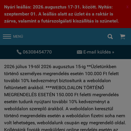
Nyári leállás: 2026.augusztus 17-31. között. Nyitás:
X
szeptember 01. A leállás alatt az üzlet és a raktár is
zárva, valamint a futárszolgálati kiszállítás is szünetel.


MENÜ


06308454770
E-mail küldés »
2026 július 19-től 2026 augusztus 15-ig **Üzletünkben
történő személyes megrendelés esetén 100.000 Ft felett
további 10% kedvezményt biztosítunk a weboldalon
feltüntetett árakból. ***WEBOLDALON TÖRTÉNŐ
MEGRENDELÉS ESETÉN 150.000 Ft feletti megrendelés
esetén tudunk nyújtani további 10% kedvezményt a
weboldalon szereplő árakból. A weboldalon keresztül
történő megrendelés esetén a weboldalon fizetni soha nem
volt lehetséges, weboldalunk csupán egy megrendelő oldal.
Kollégáink fogják megküldeni online rendelés esetén az