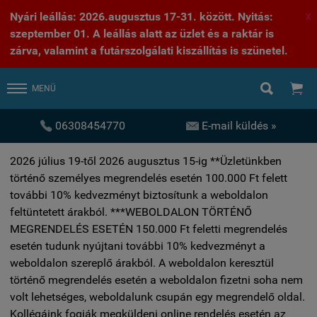
Nyári leállás: 2026.augusztus 17-31. között. Nyitás:
X
szeptember 01. A leállás alatt az üzlet és a raktár is
zárva, valamint a futárszolgálati kiszállítás is szünetel.


MENÜ


06308454770
E-mail küldés »
2026 július 19-től 2026 augusztus 15-ig **Üzletünkben
történő személyes megrendelés esetén 100.000 Ft felett
további 10% kedvezményt biztosítunk a weboldalon
feltüntetett árakból. ***WEBOLDALON TÖRTÉNŐ
MEGRENDELÉS ESETÉN 150.000 Ft feletti megrendelés
esetén tudunk nyújtani további 10% kedvezményt a
weboldalon szereplő árakból. A weboldalon keresztül
történő megrendelés esetén a weboldalon fizetni soha nem
volt lehetséges, weboldalunk csupán egy megrendelő oldal.
Kollégáink fogják megküldeni online rendelés esetén az