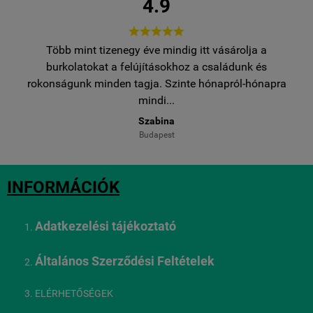
4.9





Több mint tizenegy éve mindig itt vásárolja a
egy
burkolatokat a felújításokhoz a családunk és
..
rokonságunk minden tagja. Szinte hónapról-hónapra
ro
mindi...
Szabina
Budapest
INFORMÁCIÓK
Adatkezelési tájékoztató
Általános Szerződési Feltételek
ELÉRHETŐSÉGEK