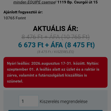
minden EQUIPE csempe
!
1119 Bp. Csurgói út 15
Ajánlott fogyasztói ár:
10765 Forint
AKTUÁLIS ÁR:
8 476 Ft + ÁFA (10 765 Ft)
6 673 Ft + ÁFA (8 475 Ft)
(8 475 Ft / KISZERELÉS)
Nyári leállás: 2026.augusztus 17-31. között. Nyitás:
szeptember 01. A leállás alatt az üzlet és a raktár is
zárva, valamint a futárszolgálati kiszállítás is
szünetel.
Kiszerelés megrendelése