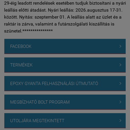
29-éig leadott rendelések esetében tudjuk biztosítani a nyári
leállás előtti átadást. Nyári leállás: 2026.augusztus 17-31.
között. Nyitás: szeptember 01. A leállás alatt az üzlet és a
raktár is zárva, valamint a futárszolgálati kiszállítás is
szünetel.***************
FACEBOOK

TERMÉKEK

EPOXY GYANTA FELHASZNÁLÁSI ÚTMUTATÓ

MEGBÍZHATÓ BOLT PROGRAM

UTOLJÁRA MEGTEKINTETT
