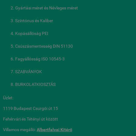
Gyártási méret és Névleges méret
Színtónus és Kaliber
Kopásállóság PEI
Csúszásmentesség DIN 51130
Fagyállósság ISO 10545-3
SZABVÁNYOK
BURKOLATKIOSZTÁS
Üzlet:
1119 Budapest Csurgói út 15
Fehérvári és Tétényi út között
Villamos megálló:
Albertfalvai Kitérő