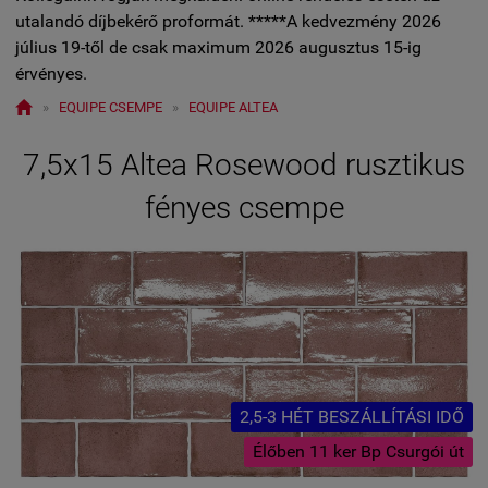
utalandó díjbekérő proformát. *****A kedvezmény 2026
július 19-től de csak maximum 2026 augusztus 15-ig
érvényes.

»
EQUIPE CSEMPE
»
EQUIPE ALTEA
7,5x15 Altea Rosewood rusztikus
fényes csempe
2,5-3 HÉT BESZÁLLÍTÁSI IDŐ
Élőben 11 ker Bp Csurgói út