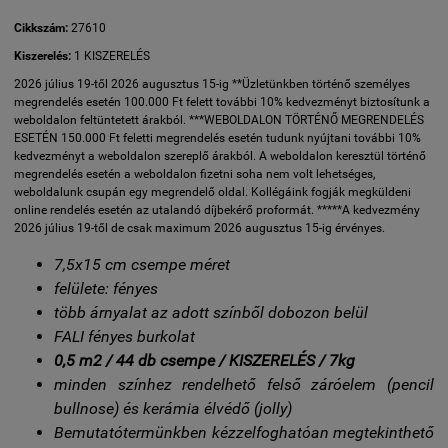
Cikkszám:
27610
Kiszerelés:
1 KISZERELÉS
2026 július 19-től 2026 augusztus 15-ig **Üzletünkben történő személyes
megrendelés esetén 100.000 Ft felett további 10% kedvezményt biztosítunk a
weboldalon feltüntetett árakból. ***WEBOLDALON TÖRTÉNŐ MEGRENDELÉS
ESETÉN 150.000 Ft feletti megrendelés esetén tudunk nyújtani további 10%
kedvezményt a weboldalon szereplő árakból. A weboldalon keresztül történő
megrendelés esetén a weboldalon fizetni soha nem volt lehetséges,
weboldalunk csupán egy megrendelő oldal. Kollégáink fogják megküldeni
online rendelés esetén az utalandó díjbekérő proformát. *****A kedvezmény
2026 július 19-től de csak maximum 2026 augusztus 15-ig érvényes.
7,5x15 cm csempe méret
felülete: fényes
több árnyalat az adott színből dobozon belül
FALI fényes burkolat
0,5 m2 / 44 db csempe / KISZERELÉS / 7kg
minden színhez rendelhető felső záróelem (pencil
bullnose) és kerámia élvédő (jolly)
Bemutatótermünkben kézzelfoghatóan megtekinthető