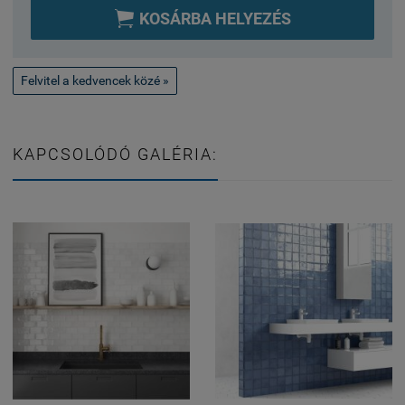

KOSÁRBA HELYEZÉS
Felvitel a kedvencek közé »
KAPCSOLÓDÓ GALÉRIA: