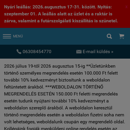
Nyári leállás: 2026.augusztus 17-31. között. Nyitás:
X
szeptember 01. A leállás alatt az üzlet és a raktár is
zárva, valamint a futárszolgálati kiszállítás is szünetel.


MENÜ


06308454770
E-mail küldés »
2026 július 19-től 2026 augusztus 15-ig **Üzletünkben
történő személyes megrendelés esetén 100.000 Ft felett
további 10% kedvezményt biztosítunk a weboldalon
feltüntetett árakból. ***WEBOLDALON TÖRTÉNŐ
MEGRENDELÉS ESETÉN 150.000 Ft feletti megrendelés
esetén tudunk nyújtani további 10% kedvezményt a
weboldalon szereplő árakból. A weboldalon keresztül
történő megrendelés esetén a weboldalon fizetni soha nem
volt lehetséges, weboldalunk csupán egy megrendelő oldal.
Kollégáink fogják megküldeni online rendelés esetén az