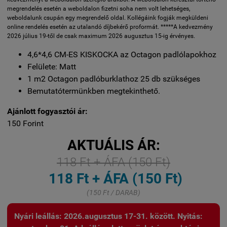
megrendelés esetén a weboldalon fizetni soha nem volt lehetséges,
weboldalunk csupán egy megrendelő oldal. Kollégáink fogják megküldeni
online rendelés esetén az utalandó díjbekérő proformát. *****A kedvezmény
2026 július 19-től de csak maximum 2026 augusztus 15-ig érvényes.
4,6*4,6 CM-ES KISKOCKA az Octagon padlólapokhoz
Felülete: Matt
1 m2 Octagon padlóburklathoz 25 db szükséges
Bemutatótermünkben megtekinthető.
Ajánlott fogyasztói ár:
150 Forint
AKTUÁLIS ÁR:
118 Ft + ÁFA (150 Ft)
118 Ft + ÁFA (150 Ft)
(150 Ft / DARAB)
Nyári leállás: 2026.augusztus 17-31. között. Nyitás: