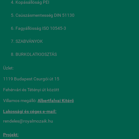
Kopásállóság PEI
Csúszásmentesség DIN 51130
Fagyállósság ISO 10545-3
SZABVÁNYOK
BURKOLATKIOSZTÁS
Üzlet:
1119 Budapest Csurgói út 15
Fehérvári és Tétényi út között
Villamos megálló:
Albertfalvai Kitérő
Lakossági és céges
e-mail:
rendeles@royalmozaik.hu
Projekt: