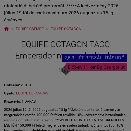
utalandó díjbekérő proformát. *****A kedvezmény 2026
július 19-től de csak maximum 2026 augusztus 15-ig
érvényes.

»
EQUIPE CSEMPE
»
EQUIPE OCTAGON
EQUIPE OCTAGON TACO
Emperador marron kiskocka
2,5-3 HÉT BESZÁLLÍTÁSI IDŐ
Élőben 11 ker Bp Csurgói út
Cikkszám:
21013
Gyártó:
EQUIPE CERAMICAS
Kiszerelés:
1 DARAB
2026 július 19-től 2026 augusztus 15-ig **Üzletünkben történő személyes
megrendelés esetén 100.000 Ft felett további 10% kedvezményt biztosítunk a
weboldalon feltüntetett árakból. ***WEBOLDALON TÖRTÉNŐ MEGRENDELÉS
ESETÉN 150.000 Ft feletti megrendelés esetén tudunk nyújtani további 10%
kedvezményt a weboldalon szereplő árakból. A weboldalon keresztül történő