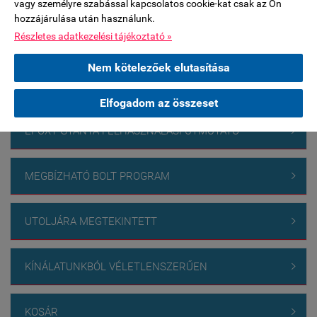
szünetel.***************
vagy személyre szabással kapcsolatos cookie-kat csak az Ön
hozzájárulása után használunk.
Részletes adatkezelési tájékoztató »
FACEBOOK

Nem kötelezőek elutasítása
TERMÉKEK

Elfogadom az összeset
EPOXY GYANTA FELHASZNÁLÁSI ÚTMUTATÓ

MEGBÍZHATÓ BOLT PROGRAM

UTOLJÁRA MEGTEKINTETT

KÍNÁLATUNKBÓL VÉLETLENSZERŰEN

KOSÁR
