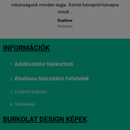
..
rokonságunk minden tagja. Szinte hónapról-hónapra
ro
mindi...
Szabina
Budapest
INFORMÁCIÓK
Adatkezelési tájékoztató
Általános Szerződési Feltételek
ELÉRHETŐSÉGEK
Oldaltérkép
BURKOLAT DESIGN KÉPEK