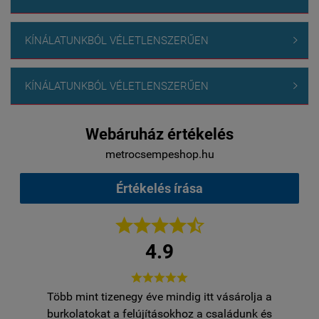
KÍNÁLATUNKBÓL VÉLETLENSZERŰEN

KÍNÁLATUNKBÓL VÉLETLENSZERŰEN

Webáruház értékelés
metrocsempeshop.hu
Értékelés írása





4.9





Több mint tizenegy éve mindig itt vásárolja a
egy
burkolatokat a felújításokhoz a családunk és