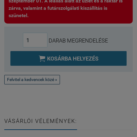
szeptember 01. A leállás alatt az üzlet és a raktár is
zárva, valamint a futárszolgálati kiszállítás is
szünetel.
DARAB MEGRENDELÉSE

KOSÁRBA HELYEZÉS
Felvitel a kedvencek közé »
VÁSÁRLÓI VÉLEMÉNYEK: