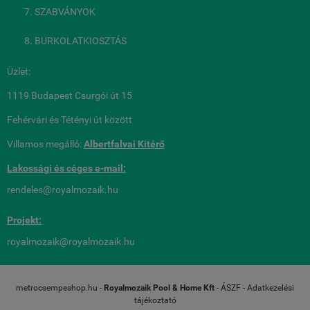
SZABVÁNYOK
BURKOLATKIOSZTÁS
Üzlet:
1119 Budapest Csurgói út 15
Fehérvári és Tétényi út között
Villamos megálló:
Albertfalvai Kitérő
Lakossági és céges
e-mail:
rendeles@royalmozaik.hu
Projekt:
royalmozaik@royalmozaik.hu
metrocsempeshop.hu -
Royalmozaik Pool & Home Kft
-
ÁSZF
-
Adatkezelési
tájékoztató