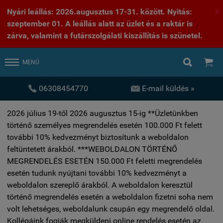
Nyári leállás: 2026.augusztus 17-31. között. Nyitás:
X
szeptember 01. A leállás alatt az üzlet és a raktár is
zárva, valamint a futárszolgálati kiszállítás is szünetel.


MENÜ


06308454770
E-mail küldés »
2026 július 19-től 2026 augusztus 15-ig **Üzletünkben
történő személyes megrendelés esetén 100.000 Ft felett
további 10% kedvezményt biztosítunk a weboldalon
feltüntetett árakból. ***WEBOLDALON TÖRTÉNŐ
MEGRENDELÉS ESETÉN 150.000 Ft feletti megrendelés
esetén tudunk nyújtani további 10% kedvezményt a
weboldalon szereplő árakból. A weboldalon keresztül
történő megrendelés esetén a weboldalon fizetni soha nem
volt lehetséges, weboldalunk csupán egy megrendelő oldal.
Kollégáink fogják megküldeni online rendelés esetén az