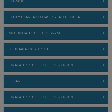
TERMÉKEK

EPOXY GYANTA FELHASZNÁLÁSI ÚTMUTATÓ

MEGBÍZHATÓ BOLT PROGRAM

UTOLJÁRA MEGTEKINTETT

KÍNÁLATUNKBÓL VÉLETLENSZERŰEN

KOSÁR

KÍNÁLATUNKBÓL VÉLETLENSZERŰEN
