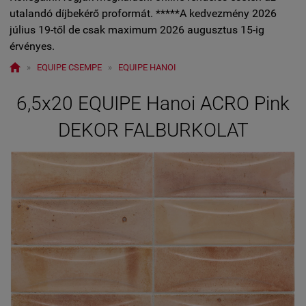
utalandó díjbekérő proformát. *****A kedvezmény 2026
július 19-től de csak maximum 2026 augusztus 15-ig
érvényes.

»
EQUIPE CSEMPE
»
EQUIPE HANOI
6,5x20 EQUIPE Hanoi ACRO Pink
DEKOR FALBURKOLAT