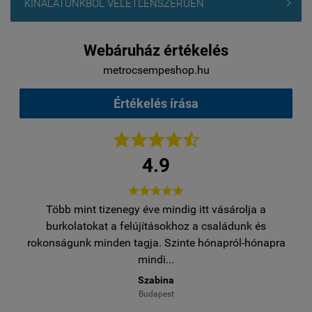
KÍNÁLATUNKBÓL VÉLETLENSZERŰEN

Webáruház értékelés
metrocsempeshop.hu
Értékelés írása





4.9





Több mint tizenegy éve mindig itt vásárolja a
egy
burkolatokat a felújításokhoz a családunk és
..
rokonságunk minden tagja. Szinte hónapról-hónapra
ro
mindi...
Szabina
Budapest