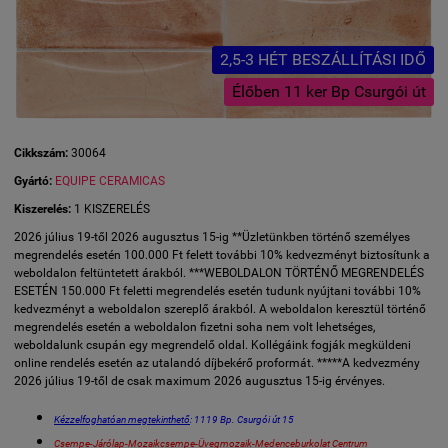
2,5-3 HÉT BESZÁLLÍTÁSI IDŐ
Élőben 11 ker Bp Csurgói út
Cikkszám:
30064
Gyártó:
EQUIPE CERAMICAS
Kiszerelés:
1 KISZERELÉS
2026 július 19-től 2026 augusztus 15-ig **Üzletünkben történő személyes
megrendelés esetén 100.000 Ft felett további 10% kedvezményt biztosítunk a
weboldalon feltüntetett árakból. ***WEBOLDALON TÖRTÉNŐ MEGRENDELÉS
ESETÉN 150.000 Ft feletti megrendelés esetén tudunk nyújtani további 10%
kedvezményt a weboldalon szereplő árakból. A weboldalon keresztül történő
megrendelés esetén a weboldalon fizetni soha nem volt lehetséges,
weboldalunk csupán egy megrendelő oldal. Kollégáink fogják megküldeni
online rendelés esetén az utalandó díjbekérő proformát. *****A kedvezmény
2026 július 19-től de csak maximum 2026 augusztus 15-ig érvényes.
Kézzelfoghatóan megtekinthető
: 1119 Bp. Csurgói út 15
Csempe-Járólap-Mozaikcsempe-Üvegmozaik-Medenceburkolat Centrum