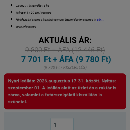
0,5 m2 / 1 kiszerelés / 8 kg
Méret: 6,5 x 20 cm / csempe
Fürdőszobai csempe, konyhai csempe, éttermi design csempe is,
stb....
spanyol csempe
AKTUÁLIS ÁR:
9 800 Ft + ÁFA (12 446 Ft)
7 701 Ft + ÁFA (9 780 Ft)
(9 780 Ft / KISZERELÉS)
Nyári leállás: 2026.augusztus 17-31. között. Nyitás:
szeptember 01. A leállás alatt az üzlet és a raktár is
zárva, valamint a futárszolgálati kiszállítás is
szünetel.