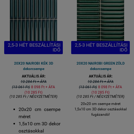
2,5-3 HÉT BESZÁLLÍTÁSI
2,5-3 HÉT BESZÁLLÍTÁSI
IDŐ
IDŐ
20X20 NAIROBI KÉK 3D
20X20 NAIROBI GREEN ZÖLD
dekorcsempe
dekorcsempe
AKTUÁLIS ÁR:
AKTUÁLIS ÁR:
10 284 Ft + ÁFA
10 284 Ft + ÁFA
(13 061 Ft)
8 098 Ft + ÁFA
(13 061 Ft)
8 098 Ft + ÁFA
(10 285 Ft)
(10 285 Ft)
(10 285 Ft / NÉGYZETMÉTER)
(10 285 Ft / NÉGYZETMÉTER)
20x20 cm csempe méret
20x20 cm csempe
1,5x10 cm 3D dekor osztásokkal
fugázandó!
méret
1,5x10 cm 3D dekor
osztásokkal