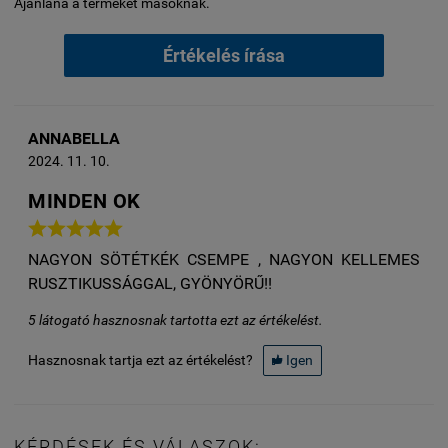
Ajánlaná a terméket másoknak.
Értékelés írása
ANNABELLA
2024. 11. 10.
MINDEN OK





NAGYON SÖTÉTKÉK CSEMPE , NAGYON KELLEMES
RUSZTIKUSSÁGGAL, GYÖNYÖRŰ!!
5
látogató hasznosnak tartotta ezt az értékelést.
Hasznosnak tartja ezt az értékelést?
Igen

KÉRDÉSEK ÉS VÁLASZOK: