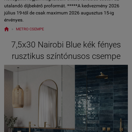
utalandó díjbekérő proformát. *****A kedvezmény 2026
július 19-től de csak maximum 2026 augusztus 15-ig
érvényes.

»
METRO CSEMPE
7,5x30 Nairobi Blue kék fényes
rusztikus színtónusos csempe