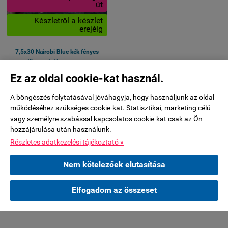
út
Készletről a készlet
erejéig
7,5x30 Nairobi Blue kék fényes
rusztikus színtónusos csempe
AKTUÁLIS ÁR:
Ez az oldal cookie-kat használ.
10 285 Ft + ÁFA
(13 062 Ft)
8 098 Ft + ÁFA
A böngészés folytatásával jóváhagyja, hogy használjunk az oldal
(10 285 Ft)
működéséhez szükséges cookie-kat. Statisztikai, marketing célú
(10 285 Ft / NÉGYZETMÉTER)
vagy személyre szabással kapcsolatos cookie-kat csak az Ön
hozzájárulása után használunk.
Fehér agyagos prémium mázas
Részletes adatkezelési tájékoztató »
falicsempe
Fényes rusztikus színtónusos
Nem kötelezőek elutasítása
fali csempe burkolat
Felhasználási terület: Fürdő &

KOSÁRBA
Elfogadom az összeset
konyha
Csempe méret: 7,5x30 cm
Kiszerelés: 1