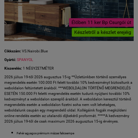
Élőben 11 ker Bp Csurgói út
Készletről a készlet erejéig
Cikkszám:
VS.Nairobi.Blue
Gyártó:
SPANYOL
Kiszerelés:
1 NÉGYZETMÉTER
2026 július 19-től 2026 augusztus 15-ig **Üzletünkben történő személyes
megrendelés esetén 100.000 Ft felett további 10% kedvezményt biztosítunk a
weboldalon feltüntetett árakból. ***WEBOLDALON TÖRTÉNŐ MEGRENDELÉS
ESETÉN 150.000 Ft feletti megrendelés esetén tudunk nyújtani további 10%
kedvezményt a weboldalon szereplő árakból. A weboldalon keresztül történő
megrendelés esetén a weboldalon fizetni soha nem volt lehetséges,
weboldalunk csupán egy megrendelő oldal. Kollégáink fogják megküldeni
online rendelés esetén az utalandó díjbekérő proformát. *****A kedvezmény
2026 július 19-től de csak maximum 2026 augusztus 15-ig érvényes.
Fehér agyagos prémium mázas falicsempe