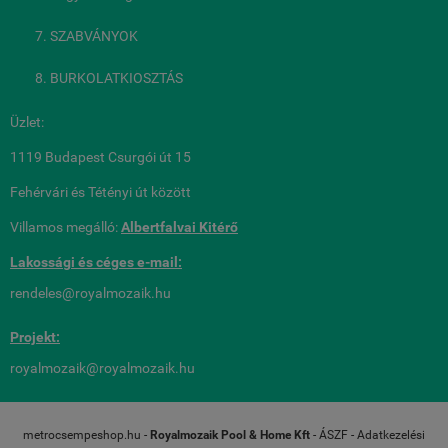
SZABVÁNYOK
BURKOLATKIOSZTÁS
Üzlet:
1119 Budapest Csurgói út 15
Fehérvári és Tétényi út között
Villamos megálló:
Albertfalvai Kitérő
Lakossági és céges
e-mail:
rendeles@royalmozaik.hu
Projekt:
royalmozaik@royalmozaik.hu
metrocsempeshop.hu -
Royalmozaik Pool & Home Kft
-
ÁSZF
-
Adatkezelési