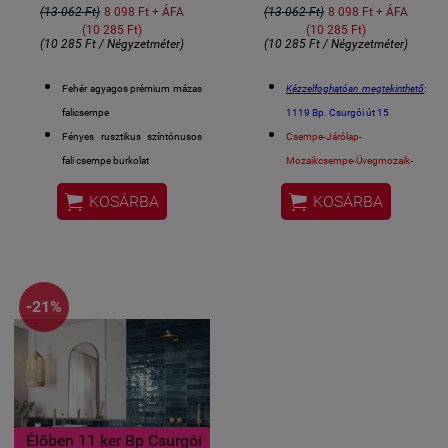
(13 062 Ft)
8 098 Ft + ÁFA
(13 062 Ft)
8 098 Ft + ÁFA
(10 285 Ft)
(10 285 Ft)
(10 285 Ft / Négyzetméter)
(10 285 Ft / Négyzetméter)
Fehér agyagos prémium mázas
Kézzelfoghatóan megtekinthető
:
falicsempe
1119 Bp. Csurgói út 15
Fényes rusztikus színtónusos
Csempe-Járólap-
fali csempe burkolat
Mozaikcsempe-Üvegmozaik-
Felhasználási terület: Fürdő &
Medenceburkolat Centrum


KOSÁRBA
KOSÁRBA
konyha
1 m2 / 1 kiszerelés / 15 kg
Csempe méret: 7,5x30 cm
V3 - TÓNUS VÁLTOZATOS
Kiszerelés: 1
CSEMPE
négyzetméter/doboz
Méret: 7,5 x 30 cm / csempe
-21%
Fürdőszobai csempe, konyhai
csempe, éttermi design csempe
is,
stb....
spanyol csempe
Élőben 11 ker Bp Csurgói