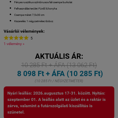
Fényes rusztikus színtónusos fali csempe burkolat
Felhasználási terület: Fürdő & konyha
Csempe méret: 7,5x30 cm
Kiszerelés: 1 négyzetméter/doboz
Vásárlói vélemények:





5
1 vélemény »
AKTUÁLIS ÁR:
10 285 Ft + ÁFA (13 062 Ft)
8 098 Ft + ÁFA (10 285 Ft)
(10 285 Ft / NÉGYZETMÉTER)
Nyári leállás: 2026.augusztus 17-31. között. Nyitás:
szeptember 01. A leállás alatt az üzlet és a raktár is
zárva, valamint a futárszolgálati kiszállítás is
szünetel.