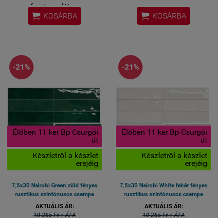
fugázandó!


KOSÁRBA
KOSÁRBA
-21%
-21%
Élőben 11 ker Bp Csurgói
Élőben 11 ker Bp Csurgói
út
út
Készletről a készlet
Készletről a készlet
erejéig
erejéig
7,5x30 Nairobi Green zöld fényes
7,5x30 Nairobi White fehér fényes
rusztikus színtónusos csempe
rusztikus színtónusos csempe
AKTUÁLIS ÁR:
AKTUÁLIS ÁR:
10 285 Ft + ÁFA
10 285 Ft + ÁFA