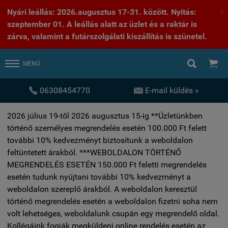
Nyári leállás: 2026.augusztus 17-31. között. Nyitás:
X
szeptember 01. A leállás alatt az üzlet és a raktár is
zárva, valamint a futárszolgálati kiszállítás is szünetel.


MENÜ


06308454770
E-mail küldés »
2026 július 19-től 2026 augusztus 15-ig **Üzletünkben
történő személyes megrendelés esetén 100.000 Ft felett
további 10% kedvezményt biztosítunk a weboldalon
feltüntetett árakból. ***WEBOLDALON TÖRTÉNŐ
MEGRENDELÉS ESETÉN 150.000 Ft feletti megrendelés
esetén tudunk nyújtani további 10% kedvezményt a
weboldalon szereplő árakból. A weboldalon keresztül
történő megrendelés esetén a weboldalon fizetni soha nem
volt lehetséges, weboldalunk csupán egy megrendelő oldal.
Kollégáink fogják megküldeni online rendelés esetén az