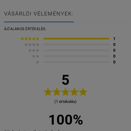
négyzetméter/doboz
VÁSÁRLÓI VÉLEMÉNYEK:
ÁLTALÁNOS ÉRTÉKELÉS:





1




0



0


0

0
5





(1 értékelés)
100%