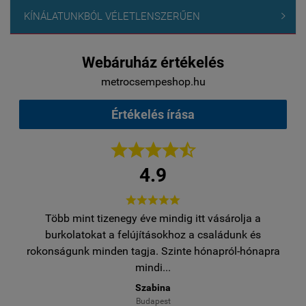
KÍNÁLATUNKBÓL VÉLETLENSZERŰEN

Webáruház értékelés
metrocsempeshop.hu
Értékelés írása





4.9





Több mint tizenegy éve mindig itt vásárolja a
egy
burkolatokat a felújításokhoz a családunk és
..
rokonságunk minden tagja. Szinte hónapról-hónapra
ro
mindi...
Szabina
Budapest