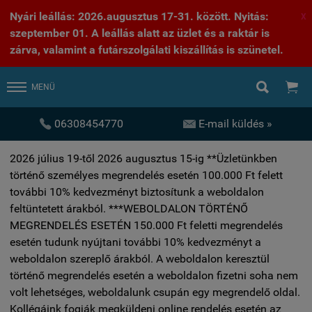
Nyári leállás: 2026.augusztus 17-31. között. Nyitás:
X
szeptember 01. A leállás alatt az üzlet és a raktár is
zárva, valamint a futárszolgálati kiszállítás is szünetel.


MENÜ


06308454770
E-mail küldés »
2026 július 19-től 2026 augusztus 15-ig **Üzletünkben
történő személyes megrendelés esetén 100.000 Ft felett
további 10% kedvezményt biztosítunk a weboldalon
feltüntetett árakból. ***WEBOLDALON TÖRTÉNŐ
MEGRENDELÉS ESETÉN 150.000 Ft feletti megrendelés
esetén tudunk nyújtani további 10% kedvezményt a
weboldalon szereplő árakból. A weboldalon keresztül
történő megrendelés esetén a weboldalon fizetni soha nem
volt lehetséges, weboldalunk csupán egy megrendelő oldal.
Kollégáink fogják megküldeni online rendelés esetén az