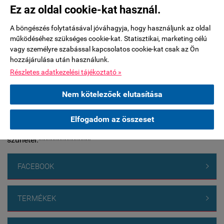
Ez az oldal cookie-kat használ.
Jelenleg nincsenek kérdések ehhez a termékhez.
A böngészés folytatásával jóváhagyja, hogy használjunk az oldal
működéséhez szükséges cookie-kat. Statisztikai, marketing célú
Kérdés küldése
vagy személyre szabással kapcsolatos cookie-kat csak az Ön
hozzájárulása után használunk.
Részletes adatkezelési tájékoztató »
***********A készleten nem lévő termékeknél a 2026.július
29-éig leadott rendelések esetében tudjuk biztosítani a nyári
Nem kötelezőek elutasítása
leállás előtti átadást. Nyári leállás: 2026.augusztus 17-31.
között. Nyitás: szeptember 01. A leállás alatt az üzlet és a
Elfogadom az összeset
raktár is zárva, valamint a futárszolgálati kiszállítás is
szünetel.***************
FACEBOOK

TERMÉKEK
