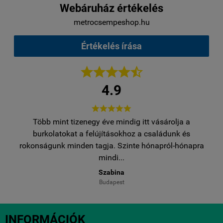
Webáruház értékelés
metrocsempeshop.hu
Értékelés írása





4.9





Több mint tizenegy éve mindig itt vásárolja a
egy
burkolatokat a felújításokhoz a családunk és
..
rokonságunk minden tagja. Szinte hónapról-hónapra
ro
mindi...
Szabina
Budapest
INFORMÁCIÓK