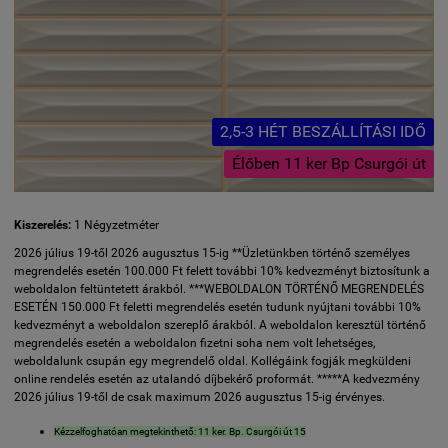
2,5-3 HÉT BESZÁLLÍTÁSI IDŐ
Élőben 11 ker Bp Csurgói út
Kiszerelés:
1 Négyzetméter
2026 július 19-től 2026 augusztus 15-ig **Üzletünkben történő személyes
megrendelés esetén 100.000 Ft felett további 10% kedvezményt biztosítunk a
weboldalon feltüntetett árakból. ***WEBOLDALON TÖRTÉNŐ MEGRENDELÉS
ESETÉN 150.000 Ft feletti megrendelés esetén tudunk nyújtani további 10%
kedvezményt a weboldalon szereplő árakból. A weboldalon keresztül történő
megrendelés esetén a weboldalon fizetni soha nem volt lehetséges,
weboldalunk csupán egy megrendelő oldal. Kollégáink fogják megküldeni
online rendelés esetén az utalandó díjbekérő proformát. *****A kedvezmény
2026 július 19-től de csak maximum 2026 augusztus 15-ig érvényes.
Kézzelfoghatóan megtekinthető: 11 ker. Bp. Csurgói út 15