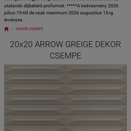
utalandó díjbekérő proformát. *****A kedvezmény 2026
július 19-től de csak maximum 2026 augusztus 15-ig
érvényes.

»
DEKOR CSEMPE
20x20 ARROW GREIGE DEKOR
CSEMPE