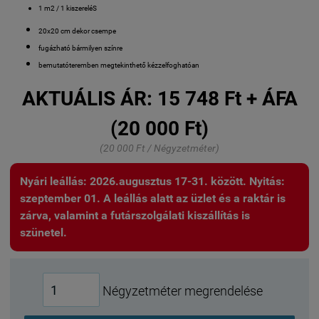
1 m2 / 1 kiszereléS
20x20 cm dekor csempe
fugázható bármilyen színre
bemutatóteremben megtekinthető kézzelfoghatóan
AKTUÁLIS ÁR:
15 748 Ft + ÁFA
(20 000 Ft)
(20 000 Ft / Négyzetméter)
Nyári leállás: 2026.augusztus 17-31. között. Nyitás:
szeptember 01. A leállás alatt az üzlet és a raktár is
zárva, valamint a futárszolgálati kiszállítás is
szünetel.
Négyzetméter megrendelése