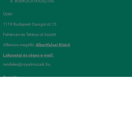
BURKOLATKIOSZTÁS
Üzlet:
1119 Budapest Csurgói út 15
Fehérvári és Tétényi út között
Villamos megálló:
Albertfalvai Kitérő
Lakossági és céges
e-mail:
rendeles@royalmozaik.hu
Projekt:
royalmozaik@royalmozaik.hu
metrocsempeshop.hu -
Royalmozaik Pool & Home Kft
-
ÁSZF
-
Adatkezelési
tájékoztató
Webáruház készítés
a StartÜzlettel.