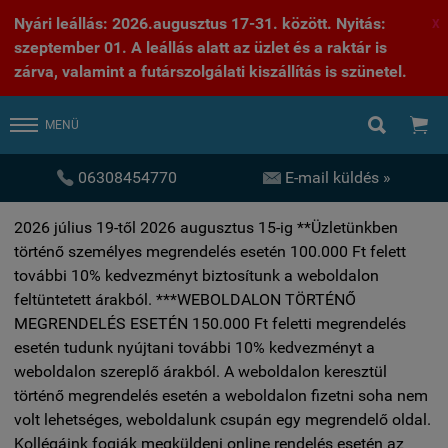
Nyári leállás: 2026.augusztus 17-31. között. Nyitás:
X
szeptember 01. A leállás alatt az üzlet és a raktár is
zárva, valamint a futárszolgálati kiszállítás is szünetel.


MENÜ


06308454770
E-mail küldés »
2026 július 19-től 2026 augusztus 15-ig **Üzletünkben
történő személyes megrendelés esetén 100.000 Ft felett
további 10% kedvezményt biztosítunk a weboldalon
feltüntetett árakból. ***WEBOLDALON TÖRTÉNŐ
MEGRENDELÉS ESETÉN 150.000 Ft feletti megrendelés
esetén tudunk nyújtani további 10% kedvezményt a
weboldalon szereplő árakból. A weboldalon keresztül
történő megrendelés esetén a weboldalon fizetni soha nem
volt lehetséges, weboldalunk csupán egy megrendelő oldal.
Kollégáink fogják megküldeni online rendelés esetén az