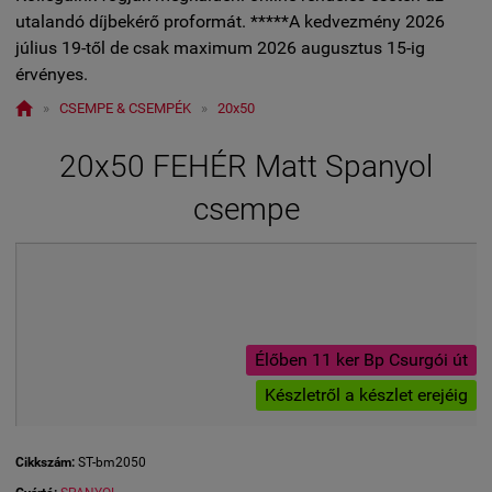
utalandó díjbekérő proformát. *****A kedvezmény 2026
július 19-től de csak maximum 2026 augusztus 15-ig
érvényes.

»
CSEMPE & CSEMPÉK
»
20x50
20x50 FEHÉR Matt Spanyol
csempe
Élőben 11 ker Bp Csurgói út
Készletről a készlet erejéig
Cikkszám:
ST-bm2050