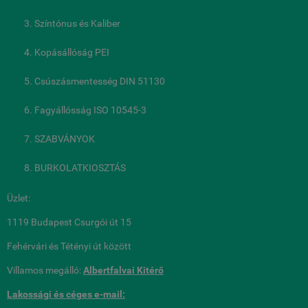
Színtónus és Kaliber
Kopásállóság PEI
Csúszásmentesség DIN 51130
Fagyállósság ISO 10545-3
SZABVÁNYOK
BURKOLATKIOSZTÁS
Üzlet:
1119 Budapest Csurgói út 15
Fehérvári és Tétényi út között
Villamos megálló:
Albertfalvai Kitérő
Lakossági és céges
e-mail: