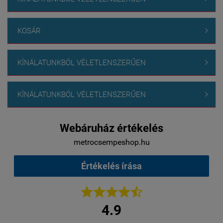
KOSÁR

KÍNÁLATUNKBÓL VÉLETLENSZERŰEN

KÍNÁLATUNKBÓL VÉLETLENSZERŰEN

Webáruház értékelés
metrocsempeshop.hu
Értékelés írása





4.9