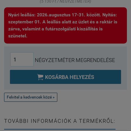
(5 130 Ft / NÉGYZETMÉTER)
Nyári leállás: 2026.augusztus 17-31. között. Nyitás:
szeptember 01. A leállás alatt az üzlet és a raktár is
zárva, valamint a futárszolgálati kiszállítás is
szünetel.
NÉGYZETMÉTER MEGRENDELÉSE

KOSÁRBA HELYEZÉS
Felvitel a kedvencek közé »
TOVÁBBI INFORMÁCIÓK A TERMÉKRŐL: