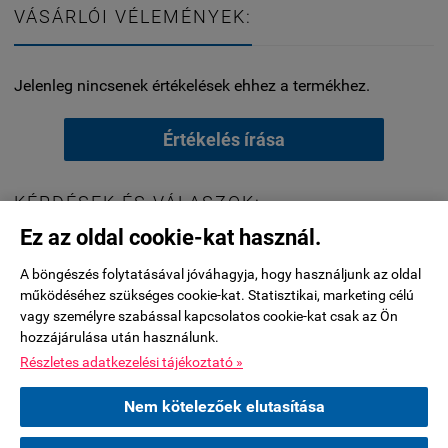
VÁSÁRLÓI VÉLEMÉNYEK:
Jelenleg nincsenek értékelések ehhez a termékhez.
Értékelés írása
KÉRDÉSEK ÉS VÁLASZOK:
Ez az oldal cookie-kat használ.
Jelenleg nincsenek kérdések ehhez a termékhez.
A böngészés folytatásával jóváhagyja, hogy használjunk az oldal
működéséhez szükséges cookie-kat. Statisztikai, marketing célú
vagy személyre szabással kapcsolatos cookie-kat csak az Ön
hozzájárulása után használunk.
Kérdés küldése
Részletes adatkezelési tájékoztató »
***********A készleten nem lévő termékeknél a 2026.július
Nem kötelezőek elutasítása
29-éig leadott rendelések esetében tudjuk biztosítani a nyári