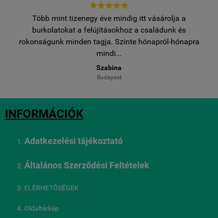





Több mint tizenegy éve mindig itt vásárolja a
egy
burkolatokat a felújításokhoz a családunk és
..
rokonságunk minden tagja. Szinte hónapról-hónapra
ro
mindi...
Szabina
Budapest
INFORMÁCIÓK
Adatkezelési tájékoztató
Általános Szerződési Feltételek
ELÉRHETŐSÉGEK
Oldaltérkép