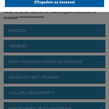
leállás előtti átadást. Nyári leállás: 2026.augusztus 17-31.
Elfogadom az összeset
között. Nyitás: szeptember 01. A leállás alatt az üzlet és a
raktár is zárva, valamint a futárszolgálati kiszállítás is
szünetel.***************
FACEBOOK

TERMÉKEK

EPOXY GYANTA FELHASZNÁLÁSI ÚTMUTATÓ

MEGBÍZHATÓ BOLT PROGRAM

UTOLJÁRA MEGTEKINTETT

KÍNÁLATUNKBÓL VÉLETLENSZERŰEN
