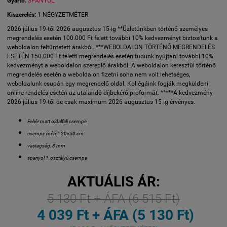
Gyártó:
SPANYOL
Kiszerelés:
1 NÉGYZETMÉTER
2026 július 19-től 2026 augusztus 15-ig **Üzletünkben történő személyes
megrendelés esetén 100.000 Ft felett további 10% kedvezményt biztosítunk a
weboldalon feltüntetett árakból. ***WEBOLDALON TÖRTÉNŐ MEGRENDELÉS
ESETÉN 150.000 Ft feletti megrendelés esetén tudunk nyújtani további 10%
kedvezményt a weboldalon szereplő árakból. A weboldalon keresztül történő
megrendelés esetén a weboldalon fizetni soha nem volt lehetséges,
weboldalunk csupán egy megrendelő oldal. Kollégáink fogják megküldeni
online rendelés esetén az utalandó díjbekérő proformát. *****A kedvezmény
2026 július 19-től de csak maximum 2026 augusztus 15-ig érvényes.
Fehér matt oldalfali csempe
csempe méret: 20x50 cm
vastagság: 8 mm
spanyol 1.osztályú csempe
AKTUÁLIS ÁR:
5 130 Ft + ÁFA (6 515 Ft)
4 039 Ft + ÁFA (5 130 Ft)