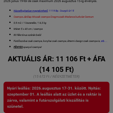
2026 július 19-től de csak maximum 2026 augusztus 15-ig érvényes.
Kézzelfoghatóan megtekinthető
: 1119 Bp. Csurgói út 15
Csempe-Járólap-Mozaik csempe-Üvegmozaik-Medence burkolat Centrum
0,9 m2 / 1 kiszerelés / 14,3 kg
Méret: 5 x 40 cm / csempe
80 féle tónus szérián belül
Fürdőszobai csak csempe, konyhai csak csempe, éttermi design csak csempe is,
stb....
FÉNYES
spanyol csempe!
AKTUÁLIS ÁR:
11 106 Ft + ÁFA
(14 105 Ft)
(15 672 Ft / NÉGYZETMÉTER)
Nyári leállás: 2026.augusztus 17-31. között. Nyitás:
szeptember 01. A leállás alatt az üzlet és a raktár is
zárva, valamint a futárszolgálati kiszállítás is
szünetel.