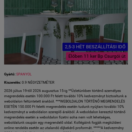
2,5-3 HÉT BESZÁLLÍTÁSI IDŐ
Élőben 11 ker Bp Csurgói út
Gyártó:
SPANYOL
Kiszerelés:
0.9 NÉGYZETMÉTER
2026 július 19-től 2026 augusztus 15-ig **Üzletünkben történő személyes
megrendelés esetén 100.000 Ft felett további 10% kedvezményt biztosítunk a
weboldalon feltüntetett árakból. ***WEBOLDALON TÖRTÉNŐ MEGRENDELÉS
ESETÉN 150.000 Ft feletti megrendelés esetén tudunk nyújtani további 10%
kedvezményt a weboldalon szereplő árakból. A weboldalon keresztül történő
megrendelés esetén a weboldalon fizetni soha nem volt lehetséges,
weboldalunk csupán egy megrendelő oldal. Kollégáink fogják megküldeni
online rendelés esetén az utalandó díjbekérő proformát. *****A kedvezmény