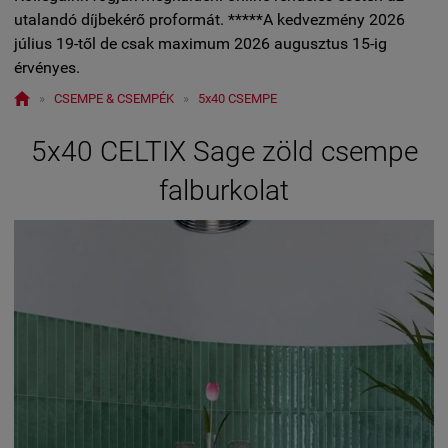
utalandó díjbekérő proformát. *****A kedvezmény 2026
július 19-től de csak maximum 2026 augusztus 15-ig
érvényes.

»
CSEMPE & CSEMPÉK
»
5x40 CSEMPE
5x40 CELTIX Sage zöld csempe
falburkolat