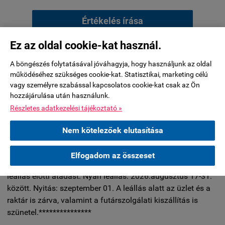
Értékelés írása
Ez az oldal cookie-kat használ.
KÉRDÉSEK ÉS VÁLASZOK:
A böngészés folytatásával jóváhagyja, hogy használjunk az oldal
működéséhez szükséges cookie-kat. Statisztikai, marketing célú
vagy személyre szabással kapcsolatos cookie-kat csak az Ön
Jelenleg nincsenek kérdések ehhez a termékhez.
hozzájárulása után használunk.
Részletes adatkezelési tájékoztató »
Kérdés küldése
Nem kötelezőek elutasítása
***********A készleten nem lévő termékeknél a 2026.július
Elfogadom az összeset
29-éig leadott rendelések esetében tudjuk biztosítani a nyári
leállás előtti átadást. Nyári leállás: 2026.augusztus 17-31.
között. Nyitás: szeptember 01. A leállás alatt az üzlet és a
raktár is zárva, valamint a futárszolgálati kiszállítás is
szünetel.***************