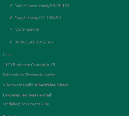
Csúszásmentesség DIN 51130
Fagyállósság ISO 10545-3
SZABVÁNYOK
BURKOLATKIOSZTÁS
Üzlet:
1119 Budapest Csurgói út 15
Fehérvári és Tétényi út között
Villamos megálló:
Albertfalvai Kitérő
Lakossági és céges
e-mail:
rendeles@royalmozaik.hu
Projekt:
royalmozaik@royalmozaik.hu