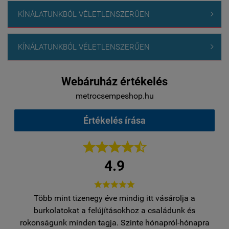
KÍNÁLATUNKBÓL VÉLETLENSZERŰEN

KÍNÁLATUNKBÓL VÉLETLENSZERŰEN

Webáruház értékelés
metrocsempeshop.hu
Értékelés írása





4.9





Több mint tizenegy éve mindig itt vásárolja a
egy
burkolatokat a felújításokhoz a családunk és
..
rokonságunk minden tagja. Szinte hónapról-hónapra
ro