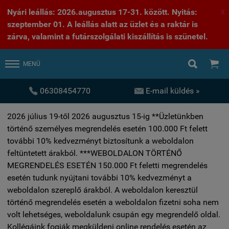
Nyári leállás: 2026.augusztus 17-31. között. Nyitás:
X
szeptember 01. A leállás alatt az üzlet és a raktár is
zárva, valamint a futárszolgálati kiszállítás is szünetel.


MENÜ


06308454770
E-mail küldés »
2026 július 19-től 2026 augusztus 15-ig **Üzletünkben
történő személyes megrendelés esetén 100.000 Ft felett
további 10% kedvezményt biztosítunk a weboldalon
feltüntetett árakból. ***WEBOLDALON TÖRTÉNŐ
MEGRENDELÉS ESETÉN 150.000 Ft feletti megrendelés
esetén tudunk nyújtani további 10% kedvezményt a
weboldalon szereplő árakból. A weboldalon keresztül
történő megrendelés esetén a weboldalon fizetni soha nem
volt lehetséges, weboldalunk csupán egy megrendelő oldal.
Kollégáink fogják megküldeni online rendelés esetén az