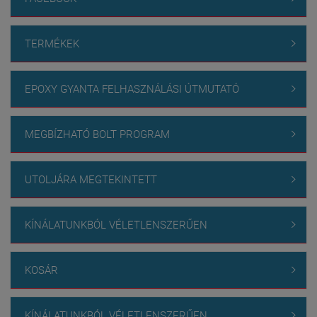
TERMÉKEK

EPOXY GYANTA FELHASZNÁLÁSI ÚTMUTATÓ

MEGBÍZHATÓ BOLT PROGRAM

UTOLJÁRA MEGTEKINTETT

KÍNÁLATUNKBÓL VÉLETLENSZERŰEN

KOSÁR

KÍNÁLATUNKBÓL VÉLETLENSZERŰEN
