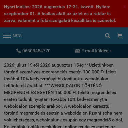
Nyári leállás: 2026.augusztus 17-31. között. Nyitás:
X
szeptember 01. A leállás alatt az üzlet és a raktár is
zárva, valamint a futárszolgálati kiszállítás is szünetel.


MENÜ


06308454770
E-mail küldés »
2026 július 19-től 2026 augusztus 15-ig **Üzletünkben
történő személyes megrendelés esetén 100.000 Ft felett
további 10% kedvezményt biztosítunk a weboldalon
feltüntetett árakból. ***WEBOLDALON TÖRTÉNŐ
MEGRENDELÉS ESETÉN 150.000 Ft feletti megrendelés
esetén tudunk nyújtani további 10% kedvezményt a
weboldalon szereplő árakból. A weboldalon keresztül
történő megrendelés esetén a weboldalon fizetni soha nem
volt lehetséges, weboldalunk csupán egy megrendelő oldal.
Kollégáink fogják megküldeni online rendelés esetén az