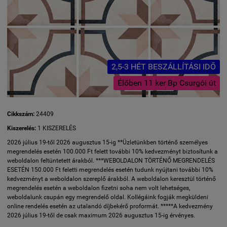
2,5-3 HÉT BESZÁLLÍTÁSI IDŐ
Élőben 11 ker Bp Csurgói út
Cikkszám:
24409
Kiszerelés:
1 KISZERELÉS
2026 július 19-től 2026 augusztus 15-ig **Üzletünkben történő személyes
megrendelés esetén 100.000 Ft felett további 10% kedvezményt biztosítunk a
weboldalon feltüntetett árakból. ***WEBOLDALON TÖRTÉNŐ MEGRENDELÉS
ESETÉN 150.000 Ft feletti megrendelés esetén tudunk nyújtani további 10%
kedvezményt a weboldalon szereplő árakból. A weboldalon keresztül történő
megrendelés esetén a weboldalon fizetni soha nem volt lehetséges,
weboldalunk csupán egy megrendelő oldal. Kollégáink fogják megküldeni
online rendelés esetén az utalandó díjbekérő proformát. *****A kedvezmény
2026 július 19-től de csak maximum 2026 augusztus 15-ig érvényes.