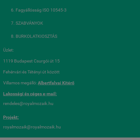
Fagyállósság ISO 10545-3
SZABVÁNYOK
BURKOLATKIOSZTÁS
Üzlet:
1119 Budapest Csurgói út 15
Fehérvári és Tétényi út között
Villamos megálló:
Albertfalvai Kitérő
Lakossági és céges
e-mail:
rendeles@royalmozaik.hu
Projekt:
royalmozaik@royalmozaik.hu