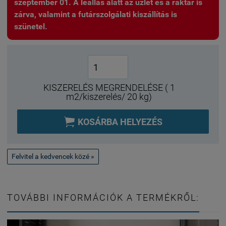
szeptember 01. A leállás alatt az üzlet és a raktár is
zárva, valamint a futárszolgálati kiszállítás is
szünetel.
KISZERELÉS MEGRENDELÉSE ( 1
m2/kiszerelés/ 20 kg)

KOSÁRBA HELYEZÉS
Felvitel a kedvencek közé »
TOVÁBBI INFORMÁCIÓK A TERMÉKRŐL: