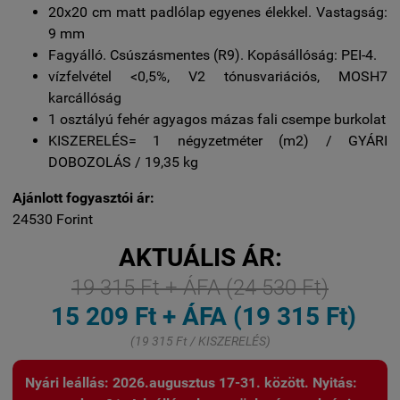
20x20 cm matt padlólap egyenes élekkel. Vastagság:
9 mm
Fagyálló. Csúszásmentes (R9). Kopásállóság: PEI-4.
vízfelvétel <0,5%, V2 tónusvariációs, MOSH7
karcállóság
1 osztályú fehér agyagos mázas fali csempe burkolat
KISZERELÉS= 1 négyzetméter (m2) / GYÁRI
DOBOZOLÁS / 19,35 kg
Ajánlott fogyasztói ár:
24530 Forint
AKTUÁLIS ÁR:
19 315 Ft + ÁFA (24 530 Ft)
15 209 Ft + ÁFA (19 315 Ft)
(19 315 Ft / KISZERELÉS)
Nyári leállás: 2026.augusztus 17-31. között. Nyitás: