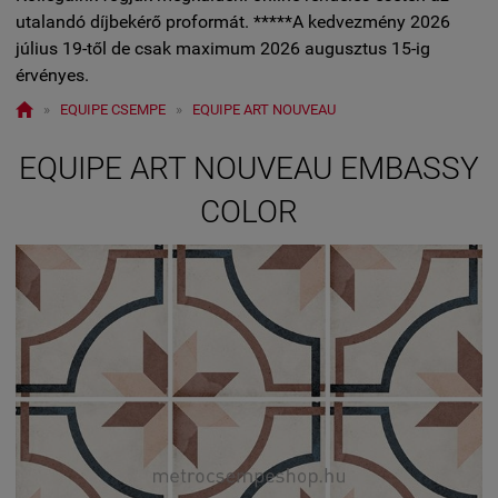
utalandó díjbekérő proformát. *****A kedvezmény 2026
július 19-től de csak maximum 2026 augusztus 15-ig
érvényes.

»
EQUIPE CSEMPE
»
EQUIPE ART NOUVEAU
EQUIPE ART NOUVEAU EMBASSY
COLOR