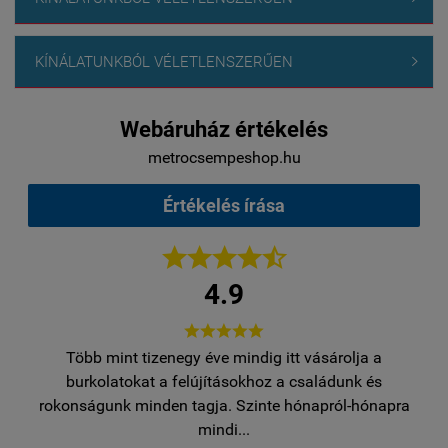
KÍNÁLATUNKBÓL VÉLETLENSZERŰEN

Webáruház értékelés
metrocsempeshop.hu
Értékelés írása





4.9





Több mint tizenegy éve mindig itt vásárolja a
y
burkolatokat a felújításokhoz a családunk és
rokonságunk minden tagja. Szinte hónapról-hónapra
roko
mindi...