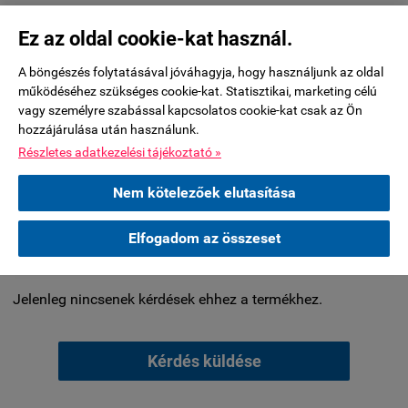
Ez az oldal cookie-kat használ.
VÁSÁRLÓI VÉLEMÉNYEK:
A böngészés folytatásával jóváhagyja, hogy használjunk az oldal
működéséhez szükséges cookie-kat. Statisztikai, marketing célú
vagy személyre szabással kapcsolatos cookie-kat csak az Ön
Jelenleg nincsenek értékelések ehhez a termékhez.
hozzájárulása után használunk.
Részletes adatkezelési tájékoztató »
Értékelés írása
Nem kötelezőek elutasítása
KÉRDÉSEK ÉS VÁLASZOK:
Elfogadom az összeset
Jelenleg nincsenek kérdések ehhez a termékhez.
Kérdés küldése