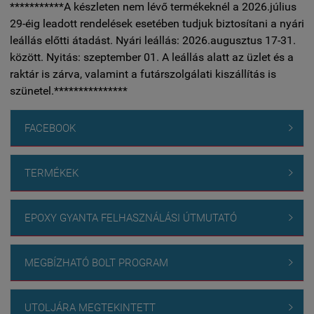
***********A készleten nem lévő termékeknél a 2026.július
29-éig leadott rendelések esetében tudjuk biztosítani a nyári
leállás előtti átadást. Nyári leállás: 2026.augusztus 17-31.
között. Nyitás: szeptember 01. A leállás alatt az üzlet és a
raktár is zárva, valamint a futárszolgálati kiszállítás is
szünetel.***************
FACEBOOK

TERMÉKEK

EPOXY GYANTA FELHASZNÁLÁSI ÚTMUTATÓ

MEGBÍZHATÓ BOLT PROGRAM

UTOLJÁRA MEGTEKINTETT
