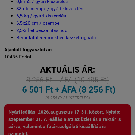
0,5 m2 / gyári kiszerelés
38 db csempe / gyári kiszerelés
6,5 kg / gyári kiszerelés
6,5x20 cm / csempe
2,5-3 hét beszállítási idő
Bemutatóteremünkben kézzelfogható
Ajánlott fogyasztói ár:
10485 Forint
AKTUÁLIS ÁR:
8 256 Ft + ÁFA (10 485 Ft)
6 501 Ft + ÁFA (8 256 Ft)
(8 256 Ft / KISZERELÉS)
Nyári leállás: 2026.augusztus 17-31. között. Nyitás:
szeptember 01. A leállás alatt az üzlet és a raktár is
zárva, valamint a futárszolgálati kiszállítás is
szünetel.