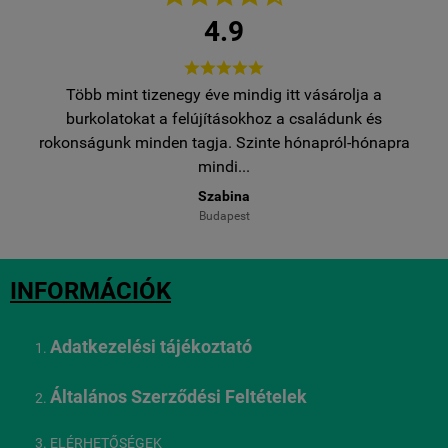
4.9





Több mint tizenegy éve mindig itt vásárolja a
egy
burkolatokat a felújításokhoz a családunk és
..
rokonságunk minden tagja. Szinte hónapról-hónapra
ro
mindi...
Szabina
Budapest
INFORMÁCIÓK
Adatkezelési tájékoztató
Általános Szerződési Feltételek
ELÉRHETŐSÉGEK