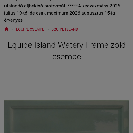
utalandó díjbekérő proformát. *****A kedvezmény 2026
július 19-től de csak maximum 2026 augusztus 15-ig
érvényes.

»
EQUIPE CSEMPE
»
EQUIPE ISLAND
Equipe Island Watery Frame zöld
csempe