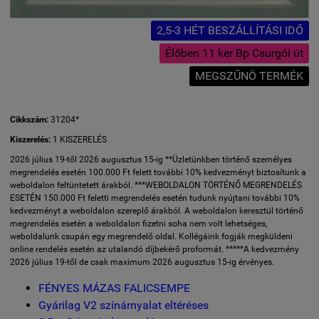
2,5-3 HÉT BESZÁLLÍTÁSI IDŐ
Élőben 11 ker Bp Csurgói út
MEGSZŰNÖ TERMÉK
Cikkszám:
31204*
Kiszerelés:
1 KISZERELÉS
2026 július 19-től 2026 augusztus 15-ig **Üzletünkben történő személyes
megrendelés esetén 100.000 Ft felett további 10% kedvezményt biztosítunk a
weboldalon feltüntetett árakból. ***WEBOLDALON TÖRTÉNŐ MEGRENDELÉS
ESETÉN 150.000 Ft feletti megrendelés esetén tudunk nyújtani további 10%
kedvezményt a weboldalon szereplő árakból. A weboldalon keresztül történő
megrendelés esetén a weboldalon fizetni soha nem volt lehetséges,
weboldalunk csupán egy megrendelő oldal. Kollégáink fogják megküldeni
online rendelés esetén az utalandó díjbekérő proformát. *****A kedvezmény
2026 július 19-től de csak maximum 2026 augusztus 15-ig érvényes.
FÉNYES MÁZAS FALICSEMPE
Gyárilag V2 színárnyalat eltéréses