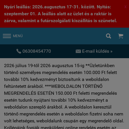
Nyári leállás: 2026.augusztus 17-31. között. Nyitás:
X
szeptember 01. A leállás alatt az üzlet és a raktár is
zárva, valamint a futárszolgálati kiszállítás is szünetel.


MENÜ


06308454770
E-mail küldés »
2026 július 19-től 2026 augusztus 15-ig **Üzletünkben
történő személyes megrendelés esetén 100.000 Ft felett
további 10% kedvezményt biztosítunk a weboldalon
feltüntetett árakból. ***WEBOLDALON TÖRTÉNŐ
MEGRENDELÉS ESETÉN 150.000 Ft feletti megrendelés
esetén tudunk nyújtani további 10% kedvezményt a
weboldalon szereplő árakból. A weboldalon keresztül
történő megrendelés esetén a weboldalon fizetni soha nem
volt lehetséges, weboldalunk csupán egy megrendelő oldal.
Kollégáink fogják megküldeni online rendelés esetén az