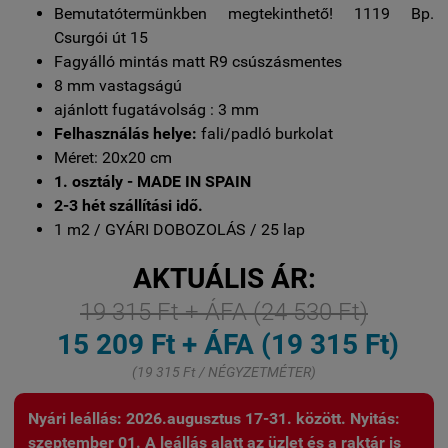
Bemutatótermünkben megtekinthető! 1119 Bp.
Csurgói út 15
Fagyálló mintás matt R9 csúszásmentes
8 mm vastagságú
ajánlott fugatávolság : 3 mm
Felhasználás helye:
fali/padló burkolat
Méret: 20x20 cm
1. osztály - MADE IN SPAIN
2-3 hét szállítási idő.
1 m2 / GYÁRI DOBOZOLÁS / 25 lap
AKTUÁLIS ÁR:
19 315 Ft + ÁFA (24 530 Ft)
15 209 Ft + ÁFA (19 315 Ft)
(19 315 Ft / NÉGYZETMÉTER)
Nyári leállás: 2026.augusztus 17-31. között. Nyitás:
szeptember 01. A leállás alatt az üzlet és a raktár is