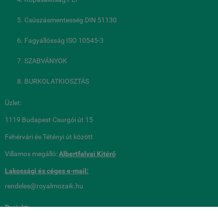
Csúszásmentesség DIN 51130
Fagyállósság ISO 10545-3
SZABVÁNYOK
BURKOLATKIOSZTÁS
Üzlet:
1119 Budapest Csurgói út 15
Fehérvári és Tétényi út között
Villamos megálló:
Albertfalvai Kitérő
Lakossági és céges
e-mail:
rendeles@royalmozaik.hu
Projekt: