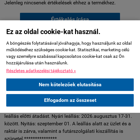
Jelenleg nincsenek értékelések ehhez a termékhez.
Értékelés írása
Ez az oldal cookie-kat használ.
KÉRDÉSEK ÉS VÁLASZOK:
A böngészés folytatásával jóváhagyja, hogy használjunk az oldal
működéséhez szükséges cookie-kat. Statisztikai, marketing célú
vagy személyre szabással kapcsolatos cookie-kat csak az Ön
Jelenleg nincsenek kérdések ehhez a termékhez.
hozzájárulása után használunk.
Részletes adatkezelési tájékoztató »
Kérdés küldése
Nem kötelezőek elutasítása
Elfogadom az összeset
***********A készleten nem lévő termékeknél a 2026.július
29-éig leadott rendelések esetében tudjuk biztosítani a nyári
leállás előtti átadást. Nyári leállás: 2026.augusztus 17-31.
között. Nyitás: szeptember 01. A leállás alatt az üzlet és a
raktár is zárva, valamint a futárszolgálati kiszállítás is
szünetel.***************