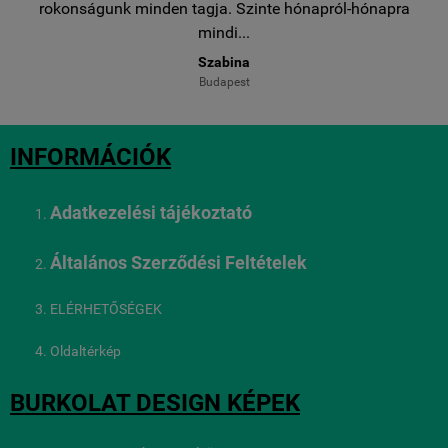
..
rokonságunk minden tagja. Szinte hónapról-hónapra
ro
mindi...
Szabina
Budapest
INFORMÁCIÓK
Adatkezelési tájékoztató
Általános Szerződési Feltételek
ELÉRHETŐSÉGEK
Oldaltérkép
BURKOLAT DESIGN KÉPEK