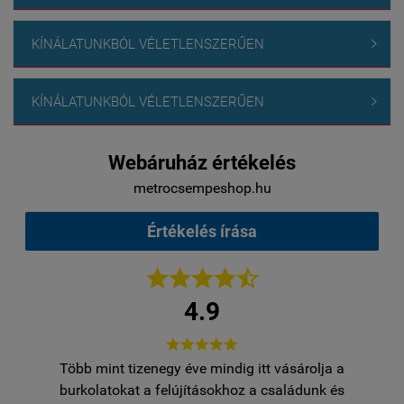
KÍNÁLATUNKBÓL VÉLETLENSZERŰEN

KÍNÁLATUNKBÓL VÉLETLENSZERŰEN

Webáruház értékelés
metrocsempeshop.hu
Értékelés írása





4.9





Több mint tizenegy éve mindig itt vásárolja a
egy
burkolatokat a felújításokhoz a családunk és