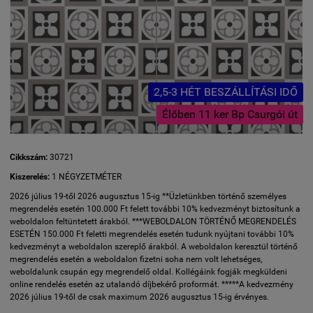
2,5-3 HÉT BESZÁLLÍTÁSI IDŐ
Élőben 11 ker Bp Csurgói út
Cikkszám:
30721
Kiszerelés:
1 NÉGYZETMÉTER
2026 július 19-től 2026 augusztus 15-ig **Üzletünkben történő személyes
megrendelés esetén 100.000 Ft felett további 10% kedvezményt biztosítunk a
weboldalon feltüntetett árakból. ***WEBOLDALON TÖRTÉNŐ MEGRENDELÉS
ESETÉN 150.000 Ft feletti megrendelés esetén tudunk nyújtani további 10%
kedvezményt a weboldalon szereplő árakból. A weboldalon keresztül történő
megrendelés esetén a weboldalon fizetni soha nem volt lehetséges,
weboldalunk csupán egy megrendelő oldal. Kollégáink fogják megküldeni
online rendelés esetén az utalandó díjbekérő proformát. *****A kedvezmény
2026 július 19-től de csak maximum 2026 augusztus 15-ig érvényes.