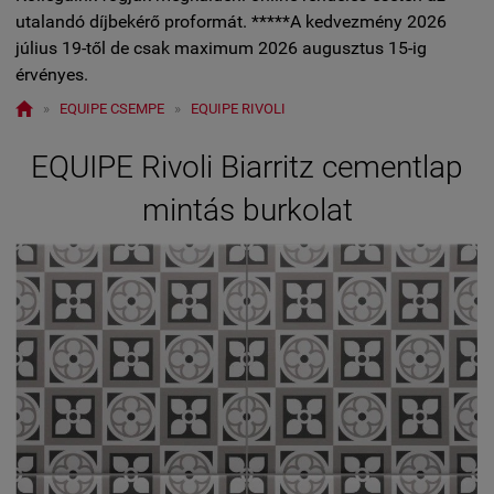
utalandó díjbekérő proformát. *****A kedvezmény 2026
július 19-től de csak maximum 2026 augusztus 15-ig
érvényes.

»
EQUIPE CSEMPE
»
EQUIPE RIVOLI
EQUIPE Rivoli Biarritz cementlap
mintás burkolat