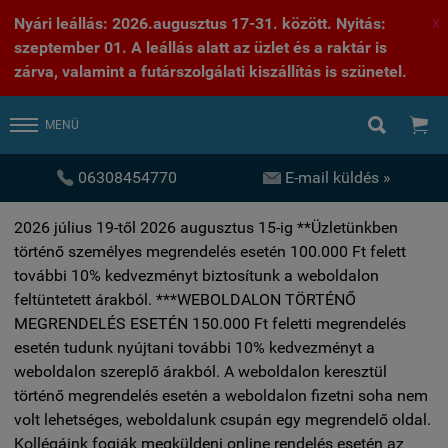
Nyári leállás: 2026.augusztus 17-31. között. Nyitás:
X
szeptember 01. A leállás alatt az üzlet és a raktár is
zárva, valamint a futárszolgálati kiszállítás is szünetel.


MENÜ


06308454770
E-mail küldés »
2026 július 19-től 2026 augusztus 15-ig **Üzletünkben
történő személyes megrendelés esetén 100.000 Ft felett
további 10% kedvezményt biztosítunk a weboldalon
feltüntetett árakból. ***WEBOLDALON TÖRTÉNŐ
MEGRENDELÉS ESETÉN 150.000 Ft feletti megrendelés
esetén tudunk nyújtani további 10% kedvezményt a
weboldalon szereplő árakból. A weboldalon keresztül
történő megrendelés esetén a weboldalon fizetni soha nem
volt lehetséges, weboldalunk csupán egy megrendelő oldal.
Kollégáink fogják megküldeni online rendelés esetén az