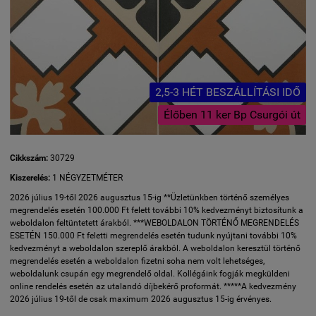
2,5-3 HÉT BESZÁLLÍTÁSI IDŐ
Élőben 11 ker Bp Csurgói út
Cikkszám:
30729
Kiszerelés:
1 NÉGYZETMÉTER
2026 július 19-től 2026 augusztus 15-ig **Üzletünkben történő személyes
megrendelés esetén 100.000 Ft felett további 10% kedvezményt biztosítunk a
weboldalon feltüntetett árakból. ***WEBOLDALON TÖRTÉNŐ MEGRENDELÉS
ESETÉN 150.000 Ft feletti megrendelés esetén tudunk nyújtani további 10%
kedvezményt a weboldalon szereplő árakból. A weboldalon keresztül történő
megrendelés esetén a weboldalon fizetni soha nem volt lehetséges,
weboldalunk csupán egy megrendelő oldal. Kollégáink fogják megküldeni
online rendelés esetén az utalandó díjbekérő proformát. *****A kedvezmény
2026 július 19-től de csak maximum 2026 augusztus 15-ig érvényes.