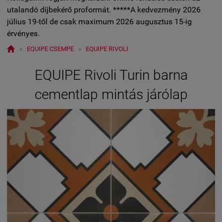
utalandó díjbekérő proformát. *****A kedvezmény 2026
július 19-től de csak maximum 2026 augusztus 15-ig
érvényes.

»
EQUIPE CSEMPE
»
EQUIPE RIVOLI
EQUIPE Rivoli Turin barna
cementlap mintás járólap