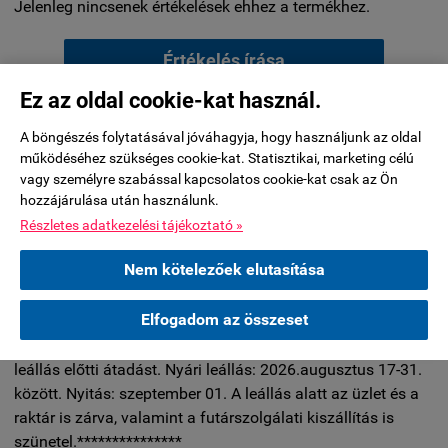
Jelenleg nincsenek értékelések ehhez a termékhez.
Értékelés írása
Ez az oldal cookie-kat használ.
KÉRDÉSEK ÉS VÁLASZOK:
A böngészés folytatásával jóváhagyja, hogy használjunk az oldal
működéséhez szükséges cookie-kat. Statisztikai, marketing célú
vagy személyre szabással kapcsolatos cookie-kat csak az Ön
Jelenleg nincsenek kérdések ehhez a termékhez.
hozzájárulása után használunk.
Részletes adatkezelési tájékoztató »
Kérdés küldése
Nem kötelezőek elutasítása
Elfogadom az összeset
***********A készleten nem lévő termékeknél a 2026.július
29-éig leadott rendelések esetében tudjuk biztosítani a nyári
leállás előtti átadást. Nyári leállás: 2026.augusztus 17-31.
között. Nyitás: szeptember 01. A leállás alatt az üzlet és a
raktár is zárva, valamint a futárszolgálati kiszállítás is
szünetel.***************