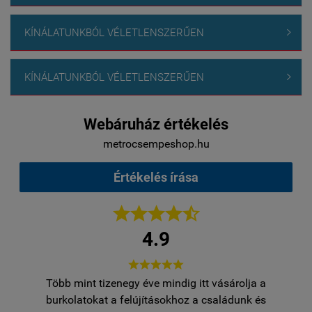
KÍNÁLATUNKBÓL VÉLETLENSZERŰEN

KÍNÁLATUNKBÓL VÉLETLENSZERŰEN

Webáruház értékelés
metrocsempeshop.hu
Értékelés írása





4.9





Több mint tizenegy éve mindig itt vásárolja a
egy
burkolatokat a felújításokhoz a családunk és