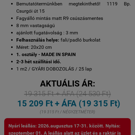
Bemutatótermünkben megtekinthető! 1119 Bp.
Csurgói út 15
Fagyálló mintás matt R9 csúszásmentes
8 mm vastagságú
ajánlott fugatávolság : 3 mm
Felhasználás helye:
fali/padló burkolat
Méret: 20x20 cm
1. osztály - MADE IN SPAIN
2-3 hét szállítási idő.
1 m2 / GYÁRI DOBOZOLÁS / 25 lap
AKTUÁLIS ÁR:
19 315 Ft + ÁFA (24 530 Ft)
15 209 Ft + ÁFA (19 315 Ft)
(19 315 Ft / NÉGYZETMÉTER)
Nyári leállás: 2026.augusztus 17-31. között. Nyitás:
szeptember 01. A leállás alatt az üzlet és a raktár is