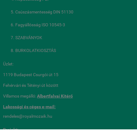
Csúszásmentesség DIN 51130
Fagyállósság ISO 10545-3
SZABVÁNYOK
BURKOLATKIOSZTÁS
Üzlet:
1119 Budapest Csurgói út 15
Fehérvári és Tétényi út között
Villamos megálló:
Albertfalvai Kitérő
Lakossági és céges
e-mail:
rendeles@royalmozaik.hu
Projekt: