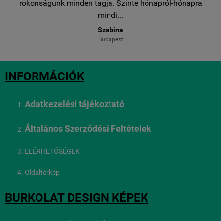
..
rokonságunk minden tagja. Szinte hónapról-hónapra
ro
mindi...
Szabina
Budapest
INFORMÁCIÓK
Adatkezelési tájékoztató
Általános Szerződési Feltételek
ELÉRHETŐSÉGEK
Oldaltérkép
BURKOLAT DESIGN KÉPEK