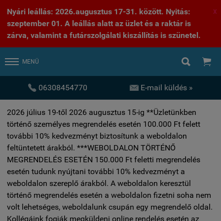
Nyári leállás: 2026.augusztus 17-31. között. Nyitás:
X
szeptember 01. A leállás alatt az üzlet és a raktár is
zárva, valamint a futárszolgálati kiszállítás is szünetel.


MENÜ


06308454770
E-mail küldés »
2026 július 19-től 2026 augusztus 15-ig **Üzletünkben
történő személyes megrendelés esetén 100.000 Ft felett
további 10% kedvezményt biztosítunk a weboldalon
feltüntetett árakból. ***WEBOLDALON TÖRTÉNŐ
MEGRENDELÉS ESETÉN 150.000 Ft feletti megrendelés
esetén tudunk nyújtani további 10% kedvezményt a
weboldalon szereplő árakból. A weboldalon keresztül
történő megrendelés esetén a weboldalon fizetni soha nem
volt lehetséges, weboldalunk csupán egy megrendelő oldal.
Kollégáink fogják megküldeni online rendelés esetén az