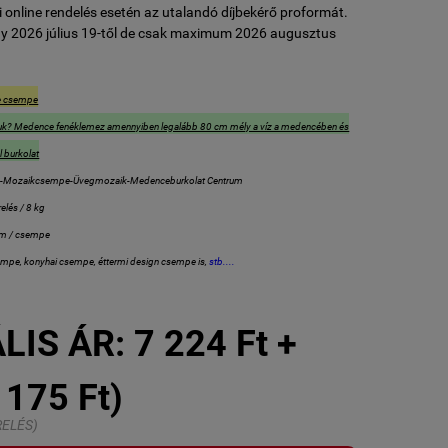
 online rendelés esetén az utalandó díjbekérő proformát.
y 2026 július 19-től de csak maximum 2026 augusztus
e csempe
uk? Medence fenéklemez amennyiben legalább 80 cm mély a víz a medencében és
 burkolat
p-Mozaikcsempe-Üvegmozaik-Medenceburkolat Centrum
elés / 8 kg
cm / csempe
mpe, konyhai csempe, éttermi design csempe is,
stb....
e
LIS ÁR:
7 224 Ft +
 175 Ft)
RELÉS)