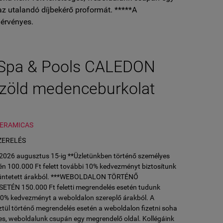
az utalandó díjbekérő proformát. *****A
érvényes.
 Spa & Pools CALEDON
zöld medenceburkolat
CERAMICAS
ZERELÉS
l 2026 augusztus 15-ig **Üzletünkben történő személyes
n 100.000 Ft felett további 10% kedvezményt biztosítunk
ltüntetett árakból. ***WEBOLDALON TÖRTÉNŐ
ÉN 150.000 Ft feletti megrendelés esetén tudunk
10% kedvezményt a weboldalon szereplő árakból. A
tül történő megrendelés esetén a weboldalon fizetni soha
es, weboldalunk csupán egy megrendelő oldal. Kollégáink