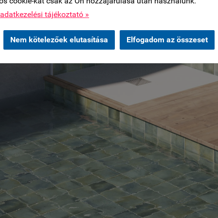
os cookie-kat csak az Ön hozzájárulása után használunk.
adatkezelési tájékoztató »
Nem kötelezőek elutasítása
Elfogadom az összeset