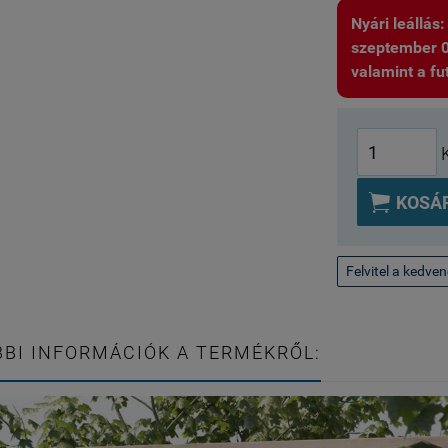
Nyári leállás
szeptember 01.
valamint a fut

KOSÁ
Felvitel a kedve
BI INFORMÁCIÓK A TERMÉKRŐL: