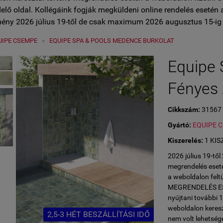
lő oldal. Kollégáink fogják megküldeni online rendelés esetén 
ény 2026 július 19-től de csak maximum 2026 augusztus 15-ig 
UIPE CSEMPE
»
EQUIPE SPA & POOLS MEDENCE BURKOLAT
Equipe
Fényes 
Cikkszám:
31567
Gyártó:
EQUIPE 
Kiszerelés:
1 KIS
2026 július 19-tő
megrendelés eseté
a weboldalon fe
MEGRENDELÉS ESET
nyújtani további 
weboldalon keresz
2,5-3 HÉT BESZÁLLÍTÁSI IDŐ
nem volt lehetség