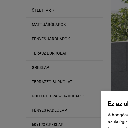
ÖTLETTÁR

MATT JÁRÓLAPOK
FÉNYES JÁRÓLAPOK
TERASZ BURKOLAT
GRESLAP
TERRAZZO BURKOLAT
KÜLTÉRI TERASZ JÁRÓLAP

Ez az o
FÉNYES PADLÓLAP
A böngész
szükséges
60x120 GRESLAP