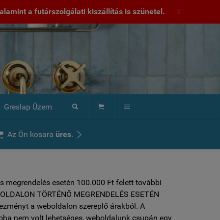
lamint a futárszolgálati kiszállítás is szünetel.
X
Greslap Űzem





Az Ön kosara
üres
.
s megrendelés esetén 100.000 Ft felett további
 ***WEBOLDALON TÖRTÉNŐ MEGRENDELÉS ESETÉN
vezményt a weboldalon szereplő árakból. A
soha nem volt lehetséges, weboldalunk csupán egy