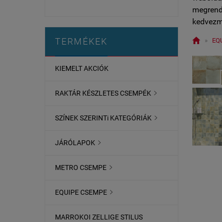
megrende
kedvezm

TERMÉKEK
»
EQ
KIEMELT AKCIÓK
RAKTÁR KÉSZLETES CSEMPÉK

SZÍNEK SZERINTi KATEGÓRIÁK

JÁRÓLAPOK

METRO CSEMPE

EQUIPE CSEMPE

MARROKOI ZELLIGE STILUS