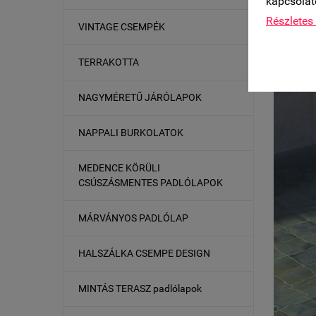
kapcsolat
Részletes 
VINTAGE CSEMPÉK
TERRAKOTTA
NAGYMÉRETŰ JÁRÓLAPOK
NAPPALI BURKOLATOK
MEDENCE KÖRÜLI
CSÚSZÁSMENTES PADLÓLAPOK
MÁRVÁNYOS PADLÓLAP
HALSZÁLKA CSEMPE DESIGN
MINTÁS TERASZ padlólapok