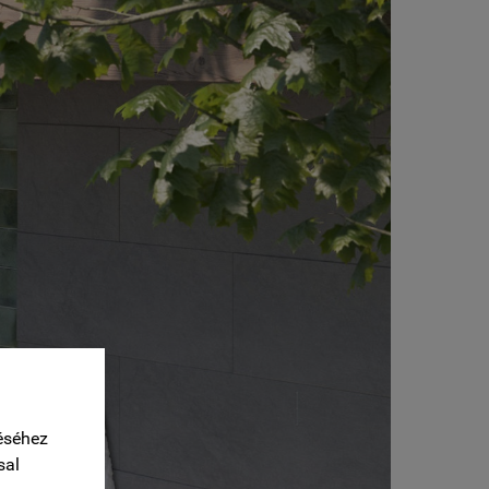
éséhez
sal