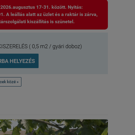
: 2026.augusztus 17-31. között. Nyitás:
 A leállás alatt az üzlet és a raktár is zárva,
árszolgálati kiszállítás is szünetel.
KISZERELÉS ( 0,5 m2 / gyári doboz)
RBA HELYEZÉS
ncek közé »