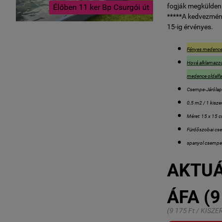
fogják megküldeni
Élőben 11 ker Bp Csurgói út
*****A kedvezmén
15-ig érvényes.
Fényes medenc
Hová alklamazz
medence oldalfal
Csempe-Járóla
0,5 m2 / 1 kiszer
Méret: 15 x 15 
Fürdőszobai cse
spanyol csemp
AKTUÁ
ÁFA (9
(9 175 Ft / KISZE