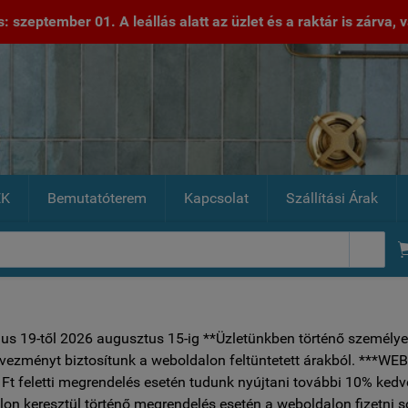
 szeptember 01. A leállás alatt az üzlet és a raktár is zárva, va
EK
Bemutatóterem
Kapcsolat
Szállítási Árak

ius 19-től 2026 augusztus 15-ig **Üzletünkben történő személye
vezményt biztosítunk a weboldalon feltüntetett árakból.
Ft feletti megrendelés esetén tudunk nyújtani további 10% ked
on keresztül történő megrendelés esetén a weboldalon fizetni 