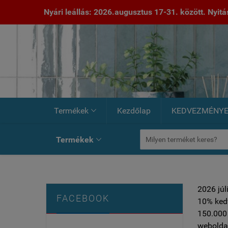
Nyári leállás: 2026.augusztus 17-31. között. Nyitás:
Termékek
Kezdőlap
KEDVEZMÉNY

Termékek

2026 júl
FACEBOOK
10% ked
150.000 
weboldal