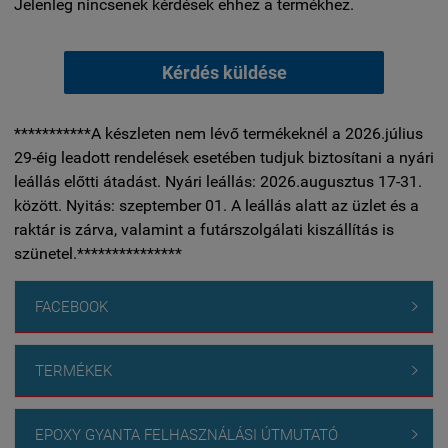
Jelenleg nincsenek kérdések ehhez a termékhez.
Kérdés küldése
***********A készleten nem lévő termékeknél a 2026.július
29-éig leadott rendelések esetében tudjuk biztosítani a nyári
leállás előtti átadást. Nyári leállás: 2026.augusztus 17-31.
között. Nyitás: szeptember 01. A leállás alatt az üzlet és a
raktár is zárva, valamint a futárszolgálati kiszállítás is
szünetel.***************
FACEBOOK

TERMÉKEK

EPOXY GYANTA FELHASZNÁLÁSI ÚTMUTATÓ
