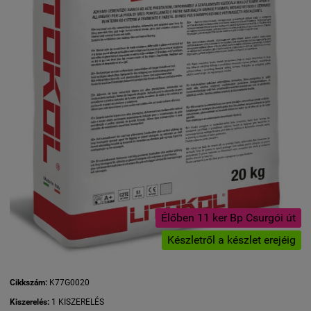
Élőben 11 ker Bp Csurgói út
Készletről a készlet erejéig
Cikkszám:
K77G0020
Kiszerelés:
1 KISZERELÉS