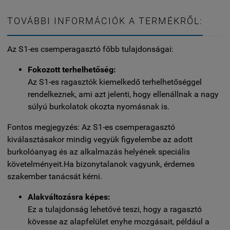
TOVÁBBI INFORMÁCIÓK A TERMÉKRŐL:
Az S1-es csemperagasztó főbb tulajdonságai:
Fokozott terhelhetőség:
Az S1-es ragasztók kiemelkedő terhelhetőséggel
rendelkeznek, ami azt jelenti, hogy ellenállnak a nagy
súlyú burkolatok okozta nyomásnak is.
Fontos megjegyzés: Az S1-es csemperagasztó
kiválasztásakor mindig vegyük figyelembe az adott
burkolóanyag és az alkalmazás helyének speciális
követelményeit.
Ha bizonytalanok vagyunk, érdemes
szakember tanácsát kérni.
Alakváltozásra képes:
Ez a tulajdonság lehetővé teszi, hogy a ragasztó
kövesse az alapfelület enyhe mozgásait, például a