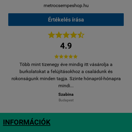
metrocsempeshop.hu
Értékelés írása





4.9





Több mint tizenegy éve mindig itt vásárolja a
egy
burkolatokat a felújításokhoz a családunk és
..
rokonságunk minden tagja. Szinte hónapról-hónapra
ro
mindi...
Szabina
Budapest
INFORMÁCIÓK