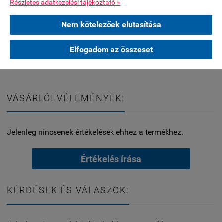
Részletes adatkezelési tájékoztató »
miatt.
Különböző burkolólapokhoz:
Nem kötelezőek elutasítása
Az S1-es ragasztók alkalmasak kerámia, kő, mozaik
és más típusú burkolólapok ragasztására.
Elfogadom az összeset
VÁSÁRLÓI VÉLEMÉNYEK:
Jelenleg nincsenek értékelések ehhez a termékhez.
Értékelés írása
KÉRDÉSEK ÉS VÁLASZOK: