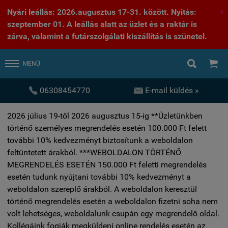
Nyári leállás: 2026.augusztus 17-31. között. Nyitás:
X
szeptember 01. A leállás alatt az üzlet és a raktár is
zárva, valamint a futárszolgálati kiszállítás is szünetel.


MENÜ


06308454770
E-mail küldés »
2026 július 19-től 2026 augusztus 15-ig **Üzletünkben
történő személyes megrendelés esetén 100.000 Ft felett
további 10% kedvezményt biztosítunk a weboldalon
feltüntetett árakból. ***WEBOLDALON TÖRTÉNŐ
MEGRENDELÉS ESETÉN 150.000 Ft feletti megrendelés
esetén tudunk nyújtani további 10% kedvezményt a
weboldalon szereplő árakból. A weboldalon keresztül
történő megrendelés esetén a weboldalon fizetni soha nem
volt lehetséges, weboldalunk csupán egy megrendelő oldal.
Kollégáink fogják megküldeni online rendelés esetén az