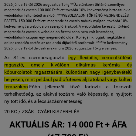
2026 július 19-től 2026 augusztus 15-ig **Üzletünkben történő személyes
megrendelés esetén 100.000 Ft felett további 10% kedvezményt biztosítunk a
weboldalon feltüntetett árakból. ***WEBOLDALON TÖRTÉNŐ MEGRENDELÉS
ESETÉN 150.000 Ft feletti megrendelés esetén tudunk nyújtani további 10%
kedvezményt a weboldalon szereplő árakból. A weboldalon keresztül történő
megrendelés esetén a weboldalon fizetni soha nem volt lehetséges,
weboldalunk csupán egy megrendelő oldal. Kollégáink fogják megküldeni
online rendelés esetén az utalandó díjbekérő proformát. *****A kedvezmény
2026 július 19-től de csak maximum 2026 augusztus 15-ig érvényes.
Az S1-es csemperagasztó
egy flexibilis, cementkötésű
ragasztó, amely kiválóan alkalmas kerámia és
kőburkolatok ragasztására, különösen nagy igénybevételű
helyeken, mint például padlófűtéses aljzatoknál vagy kültéri
teraszokon
.
Főbb jellemzői közé tartozik a fokozott
terhelhetőség, az alakváltozásra való képesség, a nyújtott
nyitott idő, és a lecsúszásmentesség
20 KG / ZSÁK - GYÁRI KISZERELÉS
AKTUÁLIS ÁR:
14 000 Ft + ÁFA