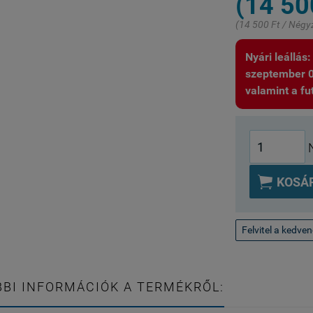
(14 50
(14 500 Ft / Négy
Nyári leállás
szeptember 01.
valamint a fut

KOSÁ
Felvitel a kedve
BI INFORMÁCIÓK A TERMÉKRŐL: