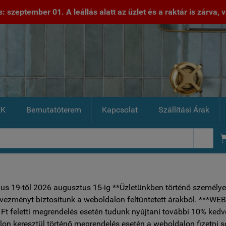
 szeptember 01. A leállás alatt az üzlet és a raktár is zárva, va
EK
Bemutatóterem
Kapcsolat
Szállítási Árak

ius 19-től 2026 augusztus 15-ig **Üzletünkben történő személye
vezményt biztosítunk a weboldalon feltüntetett árakból.
Ft feletti megrendelés esetén tudunk nyújtani további 10% ked
on keresztül történő megrendelés esetén a weboldalon fizetni 