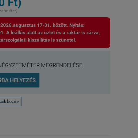
0 Ft)
zetméter)
: 2026.augusztus 17-31. között. Nyitás:
 A leállás alatt az üzlet és a raktár is zárva,
árszolgálati kiszállítás is szünetel.
NÉGYZETMÉTER MEGRENDELÉSE
RBA HELYEZÉS
ncek közé »