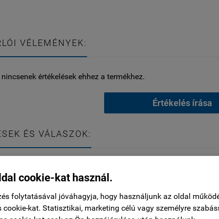
LÓI VÉLEMÉNYEK:
 nincsenek értékelések ehhez a termékhez.
Értékelés írása
SEK ÉS VÁLASZOK:
 nincsenek kérdések ehhez a termékhez.
ldal cookie-kat használ.
és folytatásával jóváhagyja, hogy használjunk az oldal működ
Kérdés küldése
 cookie-kat. Statisztikai, marketing célú vagy személyre szabás