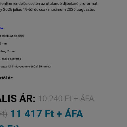
 online rendelés esetén az utalandó díjbekérő proformát.
y 2026 július 19-től de csak maximum 2026 augusztus
 hét
 rektifikált oldalélek
,5 mm
volság: 2 mm
ő: csak a csavaros
lap azaz 1,44 négyzetméter (60x120 méret)
tói ár:
LIS ÁR:
10 240 Ft + ÁFA
11 417 Ft + ÁFA
Ft)