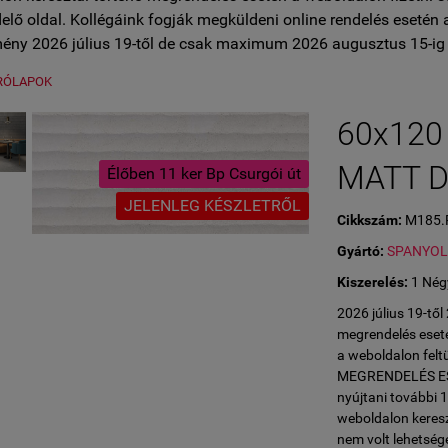
lő oldal. Kollégáink fogják megküldeni online rendelés esetén 
ény 2026 július 19-től de csak maximum 2026 augusztus 15-ig 
RÓLAPOK
60x120 
MATT D
Élőben 11 ker Bp Csurgói út
JELENLEG KÉSZLETRŐL
Cikkszám:
M185.
Gyártó:
SPANYO
Kiszerelés:
1 Nég
2026 július 19-tő
megrendelés eseté
a weboldalon fe
MEGRENDELÉS ESET
nyújtani további 
weboldalon keresz
nem volt lehetség