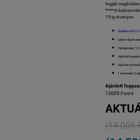
fogják megküldeni
*****A kedvezmén
15-ig érvényes.
Szállítási idő 2-3
Lézer-vágott azaz
Vastagsága: 10
Ajánlott fugatá
Ajánlott szintez
1 kiszerelés 2 
Ajánlott fogyasz
13005 Forint
AKTUÁ
(13 005 