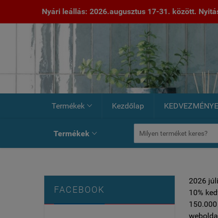
Nyári leállás: 2026.augusztus 17-31. között. Nyitás:
Termékek
Kezdőlap
KEDVEZMÉNY

Termékek

2026 júl
FACEBOOK
10% ked
150.000 
weboldal