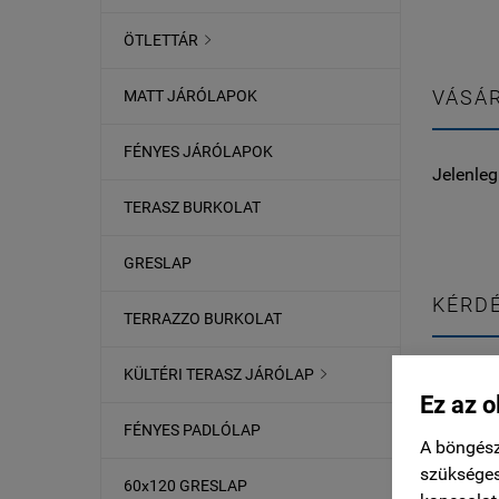
ÖTLETTÁR

VÁSÁR
MATT JÁRÓLAPOK
FÉNYES JÁRÓLAPOK
Jelenleg
TERASZ BURKOLAT
GRESLAP
KÉRDÉ
TERRAZZO BURKOLAT
KÜLTÉRI TERASZ JÁRÓLAP

Jelenleg
Ez az o
FÉNYES PADLÓLAP
A böngész
szükséges
60x120 GRESLAP