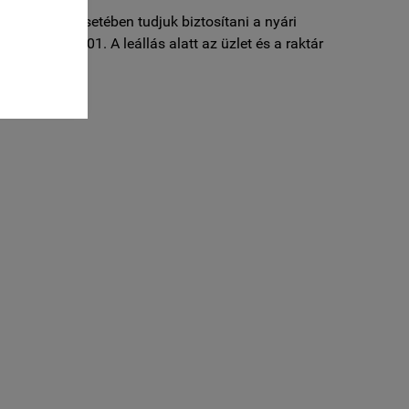
 rendelések esetében tudjuk biztosítani a nyári
: szeptember 01. A leállás alatt az üzlet és a raktár