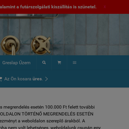
lamint a futárszolgálati kiszállítás is szünetel.
X
Greslap Űzem





Az Ön kosara
üres
.
s megrendelés esetén 100.000 Ft felett további
 ***WEBOLDALON TÖRTÉNŐ MEGRENDELÉS ESETÉN
vezményt a weboldalon szereplő árakból. A
soha nem volt lehetséges, weboldalunk csupán egy