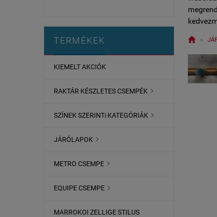
megrende
kedvezm

TERMÉKEK
»
JÁ
KIEMELT AKCIÓK
RAKTÁR KÉSZLETES CSEMPÉK

SZÍNEK SZERINTi KATEGÓRIÁK

JÁRÓLAPOK

METRO CSEMPE

EQUIPE CSEMPE

MARROKOI ZELLIGE STILUS