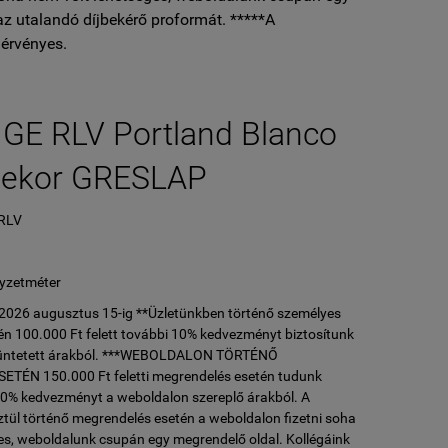
az utalandó díjbekérő proformát. *****A
érvényes.
GE RLV Portland Blanco
ekor GRESLAP
RLV
L
yzetméter
l 2026 augusztus 15-ig **Üzletünkben történő személyes
n 100.000 Ft felett további 10% kedvezményt biztosítunk
ltüntetett árakból. ***WEBOLDALON TÖRTÉNŐ
ÉN 150.000 Ft feletti megrendelés esetén tudunk
10% kedvezményt a weboldalon szereplő árakból. A
tül történő megrendelés esetén a weboldalon fizetni soha
es, weboldalunk csupán egy megrendelő oldal. Kollégáink